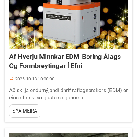
Af Hverju Minnkar EDM-Boring Álags-
Og Formbreytingar Í Efni
2025-10-13 10:00:00
Að skilja endurnýjandi áhrif raflagnarskors (EDM) er
einn af mikilvægustu nálgunum í
nútímavinnslutækni. Þessi flókið vinnsluaðferð hefir
SÝA MEIRA
breytt því hvernig iðjan nær í fyrir...