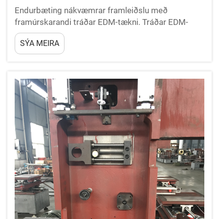
Endurbæting nákvæmrar framleiðslu með
framúrskarandi tráðar EDM-tækni. Tráðar EDM-
tækni hefur breytt sjónarmiðum nákvæmrar
SÝA MEIRA
framleiðslu og boðið upp á ólíkind nákvæmni og
getu sem venjulegar vinnutækni ekki kunna...