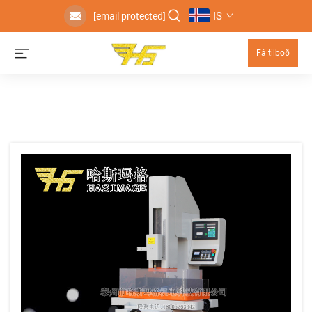
IS
[email protected]
Fá tilboð