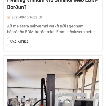
Hvernig Vinnum Við Smáhol Með EDM-
Borðun?
2025-08-15 16:29:50
Að meistara nákvæmni verkfræði í gegnum
háþróaða EDM-borðatækni Framleiðsluvera hefur
verið vart við merkilegar þróun í nákvæmni
SÝA MEIRA
verkfræði, og EDM boring hefur orðið að lykilkraftur
í að búa til smástæð holur...