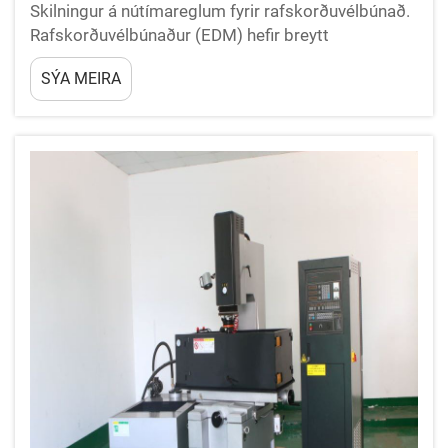
Skilningur á nútímareglum fyrir rafskorðuvélbúnað.
Rafskorðuvélbúnaður (EDM) hefir breytt
framleiðsluiðnaðinum með því að leyfa framleiðslu
SÝA MEIRA
flókinnra forms og flókinnra hönnunargagna sem
væru ómögulegar að ná með hefðbundnum
aðferðum...