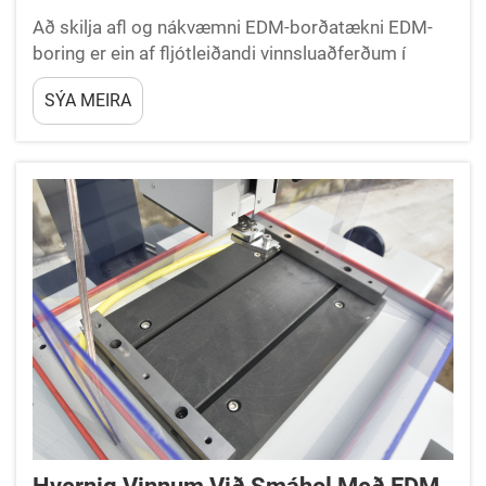
Að skilja afl og nákvæmni EDM-borðatækni EDM-
boring er ein af fljótleiðandi vinnsluaðferðum í
nútíma framleiðslu. Þessi mjög sérhæfða aðferð
SÝA MEIRA
notar rafgeislur til að búa til nákvæmar holur...