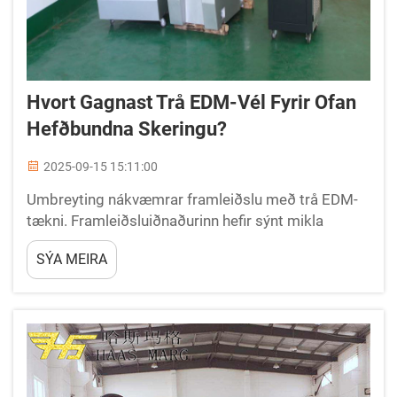
Hvort Gagnast Trå EDM-Vél Fyrir Ofan
Hefðbundna Skeringu?
2025-09-15 15:11:00
Umbreyting nákvæmrar framleiðslu með trå EDM-
tækni. Framleiðsluiðnaðurinn hefir sýnt mikla
tæknilega framvindu yfir áratugina, og meðal þessa
SÝA MEIRA
nýjunganna stendur trå EDM-vélin sem vitni um
verkfræðilega nákvæmni...