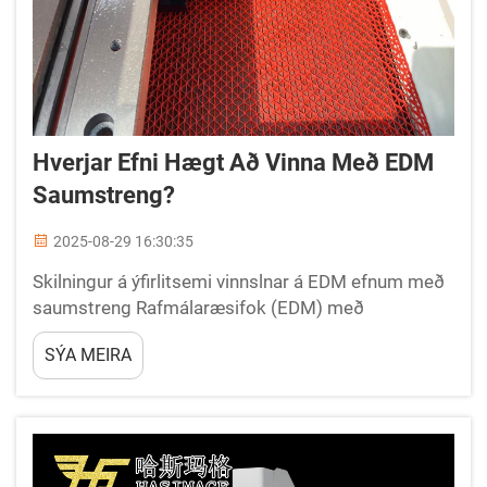
Hverjar Efni Hægt Að Vinna Með EDM
Saumstreng?
2025-08-29 16:30:35
Skilningur á ýfirlitsemi vinnslnar á EDM efnum með
saumstreng Rafmálaræsifok (EDM) með
saumstreng hefur breytt nákvæmri framleiðslu í
SÝA MEIRA
ýmsum iðnaðargreinum. Þessi háþróaða
vinnsluaðferð notast við rafmagnsstraum til að...