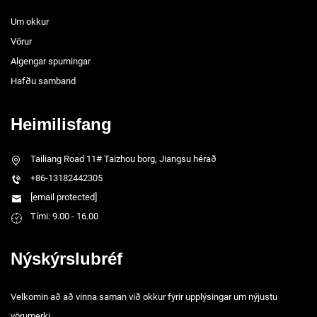
Um okkur
Vörur
Algengar spurningar
Hafðu samband
Heimilisfang
Tailiang Road 11# Taizhou borg, Jiangsu hérað
+86-13182442305
[email protected]
Tími: 9.00 - 16.00
Nýskýrslubréf
Velkomin að að vinna saman við okkur fyrir upplýsingar um nýjustu
vörumerki