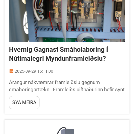
Hvernig Gagnast Smáholaboring Í
Nútímalegri Myndunframleiðslu?
2025-09-29 15:11:00
Árangur nákvæmrar framleiðslu gegnum
smáboringartækni. Framleiðsluiðnaðurinn hefir sýnt
mikla umbreytingu með kominum á
SÝA MEIRA
smáholaboringaraferðum. Þessi flókin tækni hefir
breytt gerð myndunarframleiðslu grunvall...