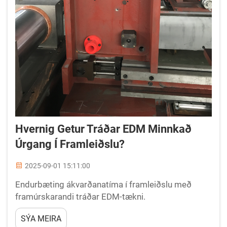
Hvernig Getur Tráðar EDM Minnkað
Úrgang Í Framleiðslu?
2025-09-01 15:11:00
Endurbæting ákvarðanatíma í framleiðslu með
framúrskarandi tráðar EDM-tækni.
Framleiðsluaðferðir hafa þróast mikill með árunum
SÝA MEIRA
og tráðar EDM (Electrical Discharge Machining)