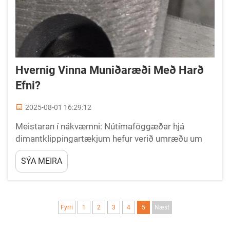
Hvernig Vinna Muniðaræði Með Harð
Efni?
2025-08-01 16:29:12
Meistaran í nákvæmni: Nútímaföggæðar hjá
dimantklippingartækjum hefur verið umræðu um
iðnaðarkerfið með dimantklippingartækjum, sem
SÝA MEIRA
táknar hápunkt nákvæmni verkfræði og efnafræði.
Þessi flókin tækni hefur orðið að...
Fyrri
1
2
3
4
5
Næst