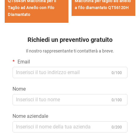
QT5645H Macchina per il
Macchina per taglio ad anello
Taglio ad Anello con Filo
a filo diamantato QT56120H
Diamantato
Richiedi un preventivo gratuito
Il nostro rappresentante ti contatterà a breve.
Email
0/100
Nome
0/100
Nome aziendale
0/200