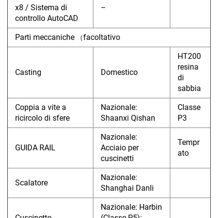
x8 / Sistema di
–
controllo AutoCAD
Parti meccaniche
facoltativo
（
HT200
resina
Casting
Domestico
di
sabbia
Coppia a vite a
Nazionale:
Classe
ricircolo di sfere
Shaanxi Qishan
P3
Nazionale:
Tempr
GUIDA RAIL
Acciaio per
ato
cuscinetti
Nazionale:
Scalatore
Shanghai Danli
Nazionale: Harbin
Cuscinetto
(Classe P5);