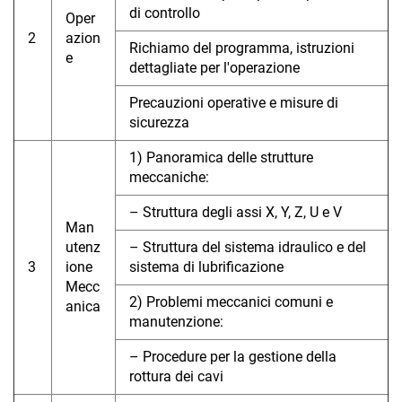
di controllo
Oper
2
azion
Richiamo del programma, istruzioni
e
dettagliate per l'operazione
Precauzioni operative e misure di
sicurezza
1) Panoramica delle strutture
meccaniche:
– Struttura degli assi X, Y, Z, U e V
Man
utenz
– Struttura del sistema idraulico e del
3
ione
sistema di lubrificazione
Mecc
2) Problemi meccanici comuni e
anica
manutenzione:
– Procedure per la gestione della
rottura dei cavi