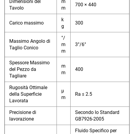
Dimensioni del
m
700 × 440
Tavolo
m
k
Carico massimo
300
g
°/
Massimo Angolo di
m
3°/6°
Taglio Conico
m
Spessore Massimo
m
del Pezzo da
400
m
Tagliare
Rugosità Ottimale
μ
della Superficie
Ra ≤ 2.5
m
Lavorata
Precisione di
Secondo lo Standard
lavorazione
GB7926-2005
Fluido Specifico per