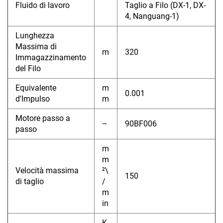
Fluido di lavoro
Taglio a Filo (DX-1, DX-
4, Nanguang-1)
Lunghezza
Massima di
m
320
Immagazzinamento
del Filo
Equivalente
m
0.001
d'Impulso
m
Motore passo a
–
90BF006
passo
m
m
Velocità massima
²\
150
di taglio
/
m
in
K