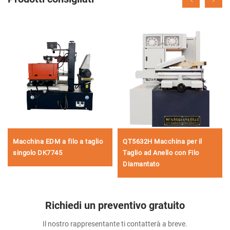
Macchina EDM a filo a taglio
QT5632H Macchina per il
singolo DK7745
Taglio ad Anello con Filo
Diamantato
Richiedi un preventivo gratuito
Il nostro rappresentante ti contatterà a breve.