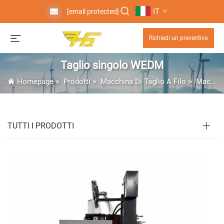
IT
[email protected]
Richiedi un preventivo
Taglio singolo WEDM
Homepage
>
Prodotti
>
Macchina Di Taglio A Filo
>
Macchina EDM a Filo
TUTTI I PRODOTTI