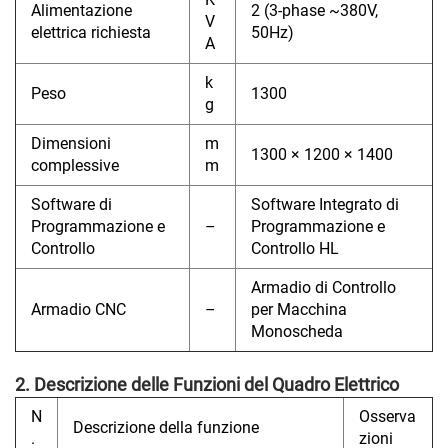
Alimentazione
2 (3-phase ~380V,
V
elettrica richiesta
50Hz)
A
k
Peso
1300
g
Dimensioni
m
1300 × 1200 × 1400
complessive
m
Software di
Software Integrato di
Programmazione e
–
Programmazione e
Controllo
Controllo HL
Armadio di Controllo
Armadio CNC
–
per Macchina
Monoscheda
2. Descrizione delle Funzioni del Quadro Elettrico
N
Osserva
Descrizione della funzione
.
zioni