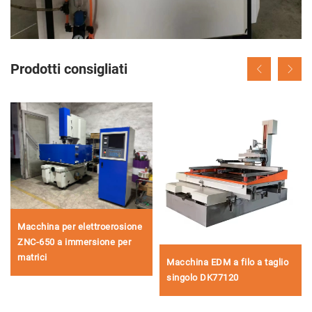
Prodotti consigliati
Macchina per elettroerosione
ZNC-650 a immersione per
matrici
Macchina EDM a filo a taglio
singolo DK77120