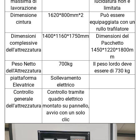
massima di
lucidatura non è
lavorazione
limitata
Dimensione
1620*800mm*2
Può essere
cintura
equipaggiata con un
rullo trafilatore
Dimensioni
1400*1160*1750mm
Dimensioni del
complessive
Pacchetto
dell'attrezzatura
1450*1220*1800m
m
Peso Netto
700kg
Il peso lordo deve
dell'Attrezzatura
essere di 730 kg
piattaforma
Sollevamento
Elevatrice
elettrico
Controllo
Controllo tramite
generale
quadro elettrico
dell'attrezzatura
montato su pannello,
avvio con un solo
clic