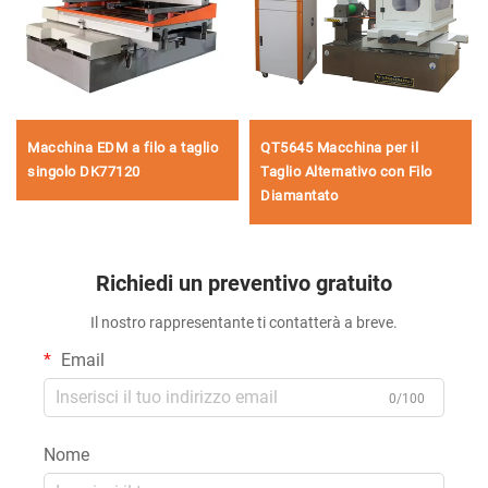
Macchina EDM a filo a taglio
QT5645 Macchina per il
singolo DK77120
Taglio Alternativo con Filo
Diamantato
Richiedi un preventivo gratuito
Il nostro rappresentante ti contatterà a breve.
Email
0/100
Nome