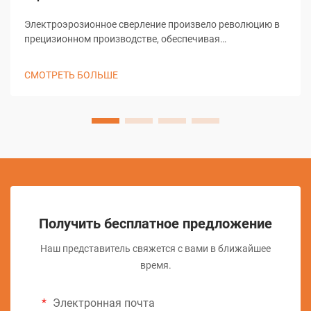
Электроэрозионное сверление произвело революцию в
прецизионном производстве, обеспечивая
беспрецедентную точность и универсальность при
создании микроскопических отверстий и сложных
СМОТРЕТЬ БОЛЬШЕ
геометрических форм. Этот передовой метод
механической обработки использует электрический
разряд для удаления материала, что позволяет
производить...
Получить бесплатное предложение
Наш представитель свяжется с вами в ближайшее
время.
Электронная почта