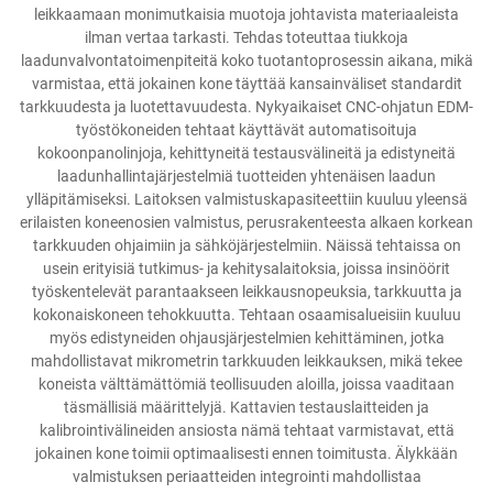
leikkaamaan monimutkaisia muotoja johtavista materiaaleista
ilman vertaa tarkasti. Tehdas toteuttaa tiukkoja
laadunvalvontatoimenpiteitä koko tuotantoprosessin aikana, mikä
varmistaa, että jokainen kone täyttää kansainväliset standardit
tarkkuudesta ja luotettavuudesta. Nykyaikaiset CNC-ohjatun EDM-
työstökoneiden tehtaat käyttävät automatisoituja
kokoonpanolinjoja, kehittyneitä testausvälineitä ja edistyneitä
laadunhallintajärjestelmiä tuotteiden yhtenäisen laadun
ylläpitämiseksi. Laitoksen valmistuskapasiteettiin kuuluu yleensä
erilaisten koneenosien valmistus, perusrakenteesta alkaen korkean
tarkkuuden ohjaimiin ja sähköjärjestelmiin. Näissä tehtaissa on
usein erityisiä tutkimus- ja kehitysalaitoksia, joissa insinöörit
työskentelevät parantaakseen leikkausnopeuksia, tarkkuutta ja
kokonaiskoneen tehokkuutta. Tehtaan osaamisalueisiin kuuluu
myös edistyneiden ohjausjärjestelmien kehittäminen, jotka
mahdollistavat mikrometrin tarkkuuden leikkauksen, mikä tekee
koneista välttämättömiä teollisuuden aloilla, joissa vaaditaan
täsmällisiä määrittelyjä. Kattavien testauslaitteiden ja
kalibrointivälineiden ansiosta nämä tehtaat varmistavat, että
jokainen kone toimii optimaalisesti ennen toimitusta. Älykkään
valmistuksen periaatteiden integrointi mahdollistaa