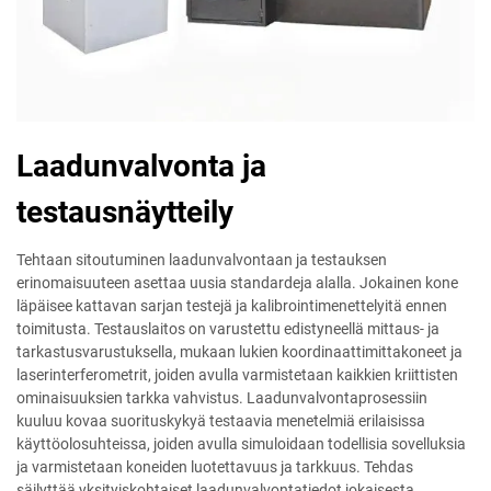
Laadunvalvonta ja
testausnäytteily
Tehtaan sitoutuminen laadunvalvontaan ja testauksen
erinomaisuuteen asettaa uusia standardeja alalla. Jokainen kone
läpäisee kattavan sarjan testejä ja kalibrointimenettelyitä ennen
toimitusta. Testauslaitos on varustettu edistyneellä mittaus- ja
tarkastusvarustuksella, mukaan lukien koordinaattimittakoneet ja
laserinterferometrit, joiden avulla varmistetaan kaikkien kriittisten
ominaisuuksien tarkka vahvistus. Laadunvalvontaprosessiin
kuuluu kovaa suorituskykyä testaavia menetelmiä erilaisissa
käyttöolosuhteissa, joiden avulla simuloidaan todellisia sovelluksia
ja varmistetaan koneiden luotettavuus ja tarkkuus. Tehdas
säilyttää yksityiskohtaiset laadunvalvontatiedot jokaisesta