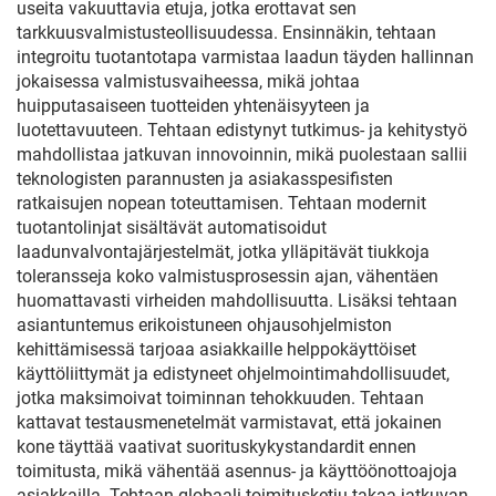
useita vakuuttavia etuja, jotka erottavat sen
tarkkuusvalmistusteollisuudessa. Ensinnäkin, tehtaan
integroitu tuotantotapa varmistaa laadun täyden hallinnan
jokaisessa valmistusvaiheessa, mikä johtaa
huipputasaiseen tuotteiden yhtenäisyyteen ja
luotettavuuteen. Tehtaan edistynyt tutkimus- ja kehitystyö
mahdollistaa jatkuvan innovoinnin, mikä puolestaan sallii
teknologisten parannusten ja asiakasspesifisten
ratkaisujen nopean toteuttamisen. Tehtaan modernit
tuotantolinjat sisältävät automatisoidut
laadunvalvontajärjestelmät, jotka ylläpitävät tiukkoja
toleransseja koko valmistusprosessin ajan, vähentäen
huomattavasti virheiden mahdollisuutta. Lisäksi tehtaan
asiantuntemus erikoistuneen ohjausohjelmiston
kehittämisessä tarjoaa asiakkaille helppokäyttöiset
käyttöliittymät ja edistyneet ohjelmointimahdollisuudet,
jotka maksimoivat toiminnan tehokkuuden. Tehtaan
kattavat testausmenetelmät varmistavat, että jokainen
kone täyttää vaativat suorituskykystandardit ennen
toimitusta, mikä vähentää asennus- ja käyttöönottoajoja
asiakkailla. Tehtaan globaali toimitusketju takaa jatkuvan