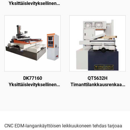
Yksittäislevityksellinen
langanpuristuskone
DK77160
QT5632H
Yksittäislevityksellinen
Timanttilankkausrenkaan
langanpuristuskone
leikkauskone
CNC EDM-langankäyttöisen leikkuukoneen tehdas tarjoaa