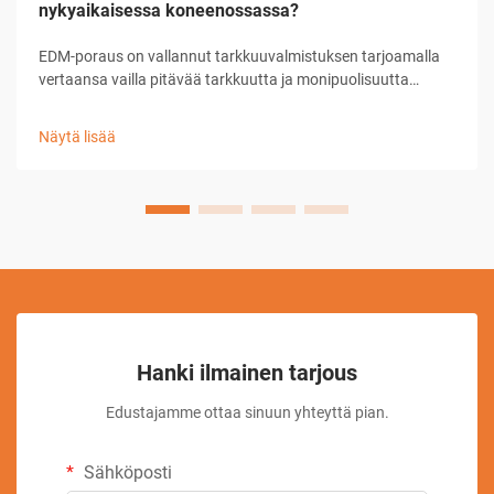
nykyaikaisessa koneenossassa?
EDM-poraus on vallannut tarkkuuvalmistuksen tarjoamalla
vertaansa vailla pitävää tarkkuutta ja monipuolisuutta
mikroreikien ja monimutkaisten geometrioiden
valmistuksessa. Tässä kehittyneessä
Näytä lisää
koneenpuristustekniikassa käytetään sähköistä
purkautumista materiaalin poistamiseen, mikä mahdollistaa
mat...
Hanki ilmainen tarjous
Edustajamme ottaa sinuun yhteyttä pian.
Sähköposti