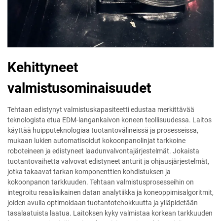
Kehittyneet
valmistusominaisuudet
Tehtaan edistynyt valmistuskapasiteetti edustaa merkittävää
teknologista etua EDM-langankaivon koneen teollisuudessa. Laitos
käyttää huipputeknologiaa tuotantovälineissä ja prosesseissa,
mukaan lukien automatisoidut kokoonpanolinjat tarkkoine
roboteineen ja edistyneet laadunvalvontajärjestelmät. Jokaista
tuotantovaihetta valvovat edistyneet anturit ja ohjausjärjestelmät,
jotka takaavat tarkan komponenttien kohdistuksen ja
kokoonpanon tarkkuuden. Tehtaan valmistusprosesseihin on
integroitu reaaliaikainen datan analytiikka ja koneoppimisalgoritmit,
joiden avulla optimoidaan tuotantotehokkuutta ja ylläpidetään
tasalaatuista laatua. Laitoksen kyky valmistaa korkean tarkkuuden