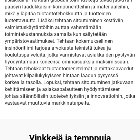
pääsyn laadukkaisiin komponentteihin ja materiaaleihin,
mikä ylläpitää tuotantotehokkuutta ja tuotteiden
luotettavuutta. Lisäksi tehtaan sitoutuminen kestäviin
valmistuskäytäntöihin auttaa vähentämään
toimintakustannuksia samalla kun säilytetään
ympäristövaatimukset. Tehtaan kokemuksellinen
insinööritiimi tarjoaa arvokasta teknistä tukea ja
koulutuspalveluita, jotka varmistavat asiakkaiden pystyvän
hyödyntämään koneensa ominaisuuksia maksimissaan.
Tehtaan tehokkaat tuotantomenetelmät ja mittakaavaedut
johtavat kilpailukykyiseen hintaan laadun pysyessä
korkealla tasolla. Lopuksi, tehtaan sitoutuminen jatkuvaan
kehittämiseen ja asiakaspalautteen hyödyntämiseen
johtaa säännöllisiin tuotekehityksiin ja innovaatioihin, jotka
vastaavat muuttuvia markkinatarpeita.
Vinkkejä ja temppuja