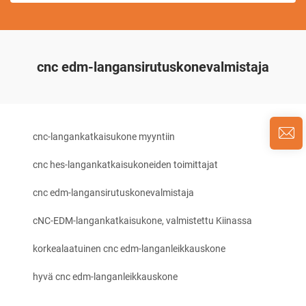
cnc edm-langansirutuskonevalmistaja
cnc-langankatkaisukone myyntiin
cnc hes-langankatkaisukoneiden toimittajat
cnc edm-langansirutuskonevalmistaja
cNC-EDM-langankatkaisukone, valmistettu Kiinassa
korkealaatuinen cnc edm-langanleikkauskone
hyvä cnc edm-langanleikkauskone