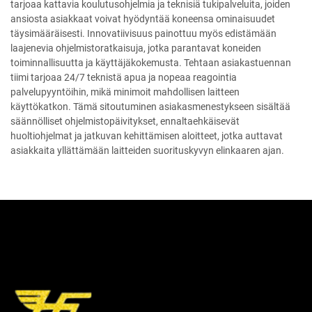
tarjoaa kattavia koulutusohjelmia ja teknisiä tukipalveluita, joiden
ansiosta asiakkaat voivat hyödyntää koneensa ominaisuudet
täysimääräisesti. Innovatiivisuus painottuu myös edistämään
laajenevia ohjelmistoratkaisuja, jotka parantavat koneiden
toiminnallisuutta ja käyttäjäkokemusta. Tehtaan asiakastuennan
tiimi tarjoaa 24/7 teknistä apua ja nopeaa reagointia
palvelupyyntöihin, mikä minimoit mahdollisen laitteen
käyttökatkon. Tämä sitoutuminen asiakasmenestykseen sisältää
säännölliset ohjelmistopäivitykset, ennaltaehkäisevät
huoltiohjelmat ja jatkuvan kehittämisen aloitteet, jotka auttavat
asiakkaita yllättämään laitteiden suorituskyvyn elinkaaren ajan.