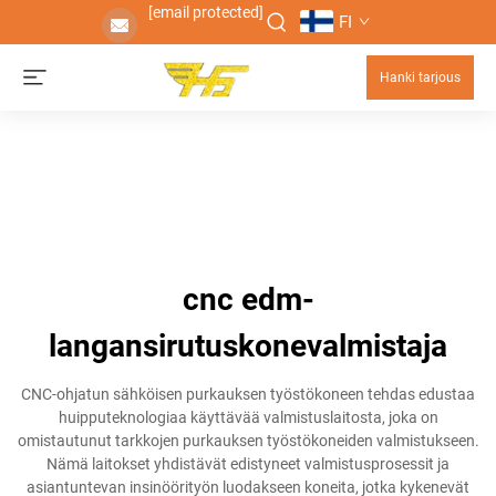
[email protected]
FI
Hanki tarjous
cnc edm-
langansirutuskonevalmistaja
CNC-ohjatun sähköisen purkauksen työstökoneen tehdas edustaa
huipputeknologiaa käyttävää valmistuslaitosta, joka on
omistautunut tarkkojen purkauksen työstökoneiden valmistukseen.
Nämä laitokset yhdistävät edistyneet valmistusprosessit ja
asiantuntevan insinöörityön luodakseen koneita, jotka kykenevät