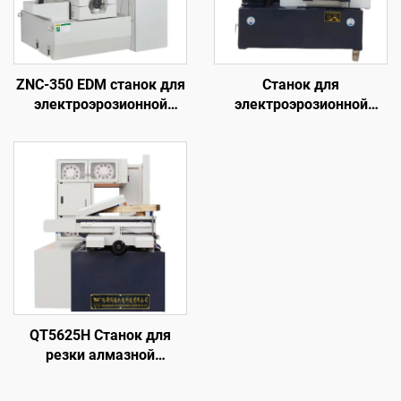
ZNC-350 EDM станок для
Станок для
электроэрозионной
электроэрозионной
обработки
обработки проволочным
электродом
однопроходного реза
DK7745
QT5625H Станок для
резки алмазной
проволоки с кольцевой
подачей