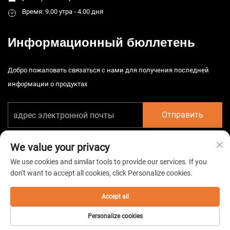
Время: 9.00 утра - 4.00 дня
Информационный бюллетень
Добро пожаловать связаться с нами для получения последней
информации о продуктах
Отправить
We value your privacy
We use cookies and similar tools to provide our services. If you
don't want to accept all cookies, click Personalize cookies.
© 2025 China Taizhou HarsMarg Electromechenical Co. Ltd. Все права
защищены. -
Политика конфиденциальности
Accept all
Personalize cookies