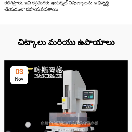
కలిగిస్తారు, ఇవి కస్టమర్లకు ఇంటర్నల్ నిపుణ్యాలను అభివృద్ధి
చేయడంలో సహాయపడతాయి.
చిట్కాలు మరియు ఉపాయాలు
03
Nov