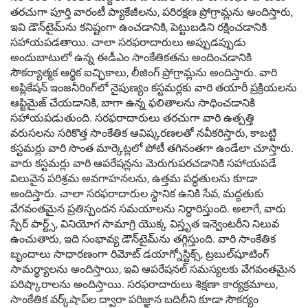
తరచుగా పూర్తి వారంటీ ప్యాకేజీలను, పరిరక్షణ ప్రోగ్రామ్లను అందిస్తారు,
ఇవి డౌన్‌టైమ్‌ను కనిష్టంగా ఉంచడానికి, పెట్టుబడిని రక్షించడానికి
సహాయపడతాయి. చాలా సరఫరాదారులు అప్పుడప్పుడు
అందుబాటులో ఉన్న ఈడీఎం సాంకేతికతను అందించడానికి
సౌకర్యాత్మక ఆర్థిక ఐచ్ఛికాలు, లీజింగ్ ప్రోగ్రామ్లను అందిస్తారు. వారి
అప్లికేషన్ ఇంజనీరింగ్‌లో నైపుణ్యం కస్టమర్లకు వారి తయారీ ప్రక్రియలను
ఆప్టిమైజ్ చేయడానికి, బాగా ఉన్న ఫలితాలను సాధించడానికి
సహాయపడుతుంది. సరఫరాదారులు తరచుగా వారి ఉత్పత్తి
వరుసలను సరికొత్త సాంకేతిక ఆవిష్కరణలతో నవీకరిస్తారు, కాబట్టి
కస్టమర్లు వారి సొంత మార్కెట్లలో పోటీ తగినంతగా ఉండేలా చూస్తారు.
వారు కస్టమర్లు వారి ఆపరేషన్లను మెరుగుపరచడానికి సహాయపడే
విలువైన పరిశ్రమ అవగాహనలను, ఉత్తమ పద్ధతులను కూడా
అందిస్తారు. చాలా సరఫరాదారుల స్థానిక ఉనికి సేవ, మద్దతుకు
వేగవంతమైన ప్రతిస్పందన సమయాలను నిర్ధారిస్తుంది. అలాగే, వారు
స్పేర్ పార్ట్స్, వినియోగ సామాగ్రి యొక్క విస్తృత ఇన్వెంటరీని నిలువ
ఉంచుతారు, ఇది సంభావ్య డౌన్‌టైమ్‌ను తగ్గిస్తుంది. వారి సాంకేతిక
బృందాలు సాధారణంగా రిమోట్ డయాగ్నోస్టిక్స్, ట్రబుల్‌షూటింగ్
సామర్థ్యాలను అందిస్తాయి, ఇవి ఆపరేషనల్ సమస్యలకు వేగవంతమైన
పరిష్కారాలను అందిస్తాయి. సరఫరాదారులు శిక్షణా కార్యక్రమాలు,
సాంకేతిక వర్క్‌షాప్‌ల ద్వారా పరిజ్ఞాన బదిలీని కూడా సౌకర్యం