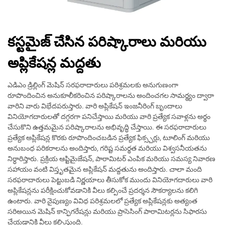
కస్టమైజ్ చేసిన పరిష్కారాలు మరియు
అప్లికేషన్ల మద్దతు
ఎడిఎం డ్రిల్లింగ్ మెషిన్ సరఫరాదారులు పరిశ్రమలకు అనుగుణంగా
రూపొందించిన అనుకూలీకరించిన పరిష్కారాలను అందించగల సామర్థ్యం ద్వారా
వారిని వారు విభేదపరుస్తారు. వారి అప్లికేషన్ ఇంజనీరింగ్ బృందాలు
వినియోగదారులతో దగ్గరగా పనిచేస్తాయి మరియు వారి ప్రత్యేక సవాళ్లను అర్థం
చేసుకొని ఉత్తమమైన పరిష్కారాలను అభివృద్ధి చేస్తాయి. ఈ సరఫరాదారులు
ప్రత్యేక అప్లికేషన్ల కొరకు రూపొందించబడిన ప్రత్యేక ఫిక్స్చర్లు, టూలింగ్ మరియు
అనుబంధ పరికరాలను అందిస్తారు, గరిష్ట సమర్థత మరియు విశ్వసనీయతను
నిర్ధారిస్తారు. ప్రక్రియ ఆప్టిమైజేషన్, పారామిటర్ ఎంపిక మరియు సమస్య నివారణ
సహాయం వంటి విస్తృతమైన అప్లికేషన్ మద్దతును అందిస్తారు. చాలా మంది
సరఫరాదారులు పెట్టుబడి నిర్ణయాలు తీసుకోక ముందు వినియోగదారులు వారి
అప్లికేషన్లను పరీక్షించుకోవడానికి వీలు కల్పించే ప్రదర్శన సౌకర్యాలను కలిగి
ఉంటారు. వారి నైపుణ్యం వివిధ పరిశ్రమలలో ప్రత్యేక అప్లికేషన్లకు అత్యంత
సరిఅయిన మెషిన్ కాన్ఫిగరేషన్లు మరియు ప్రాసెసింగ్ పారామిటర్లను సిఫారసు
చేయడానికి వీలు కల్పిస్తుంది.