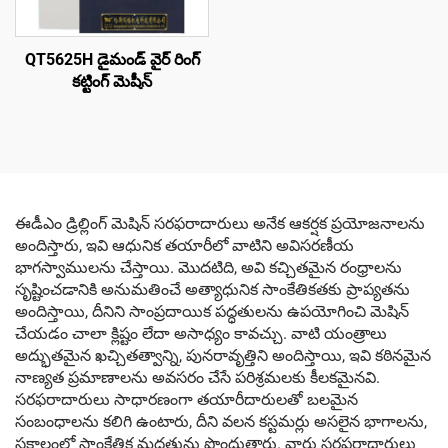
QT5625H డైమండ్ వైర్ రింగ్
కట్టింగ్ మెషీన్
ఈడీఎం డ్రిల్లింగ్ మెషిన్ సరఫరాదారులు అనేక ఆకర్షక ప్రయోజనాలను
అందిస్తారు, ఇవి ఆధునిక తయారీలో వాటిని అవిసరణీయ
భాగస్వాములను చేస్తాయి. మొదటిది, అవి కచ్చితమైన రంధ్రాలను
సృష్టించడానికి అనుమతించే అత్యాధునిక సాంకేతికతకు ప్రాప్యతను
అందిస్తాయి, దీనిని సాంప్రదాయిక పద్ధతులను ఉపయోగించి మెషిన్
చేయడం చాలా క్లిష్టం లేదా అసాధ్యం కావచ్చు. వాటి యంత్రాలు
అద్భుతమైన ఖచ్చితత్వాన్ని, పునరావృత్తిని అందిస్తాయి, ఇవి కఠినమైన
నాణ్యత ప్రమాణాలను అవసరం చేసే పరిశ్రమలకు కీలకమైనవి.
సరఫరాదారులు సాధారణంగా తయారీదారులతో బలమైన
సంబంధాలను కలిగి ఉంటారు, దీని వలన కస్టమర్లు అసలైన భాగాలను,
సకాలంలో సాంకేతిక మద్దతును పొందుతారు. వారు సరఫరాదారులు