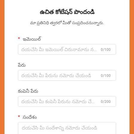
ఉచిత కోటేషన్ పొందండి
మా ప్రతినిధి త్వరలో మీతో సంప్రదించనున్నారు.
ఇమెయిల్
0/100
పేరు
0/100
కంపెనీ పేరు
0/200
సందేశం