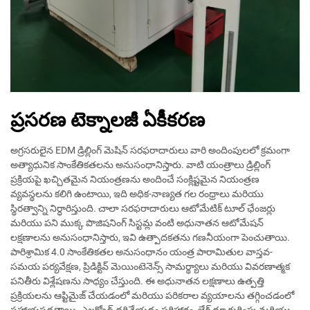
ప్రసరణ టెక్నాలజీ ఏకీకరణ
అగ్రసరులైన EDM డ్రిల్లింగ్ మెషిన్ సరఫరాదారులు వారి అందింపులలో క్రమంగా
అత్యాధునిక సాంకేతికతలను అనుసంధానిస్తారు. వాటి యంత్రాలు డ్రిల్లింగ్
ప్రక్రియపై ఖచ్చితమైన నియంత్రణను అందించే సంక్లిష్టమైన నియంత్రణ
వ్యవస్థలను కలిగి ఉంటాయి, ఇది అధిక-నాణ్యత గల రంధ్రాలు మరియు
స్థిరత్వాన్ని నిర్ధారిస్తుంది. చాలా సరఫరాదారులు ఆటోమేటిక్ టూల్ ఛేంజర్లు
మరియు పని ముక్క పొజిషనింగ్ సిస్టమ్ల వంటి అధునాతన ఆటోమేషన్
లక్షణాలను అనుసంధానిస్తారు, ఇవి ఉత్పాదకతను గణనీయంగా పెంచుతాయి.
పారిశ్రామిక 4.0 సాంకేతికతల అనుసంధానం యంత్ర పారామితుల వాస్తవ-
సమయ పర్యవేక్షణ, ప్రిడిక్టివ్ మెయింటెనెన్స్ సామర్థ్యాలు మరియు వివరణాత్మక
పనితీరు విశ్లేషణను సాధ్యం చేస్తుంది. ఈ అధునాతన లక్షణాలు ఉత్పత్తి
ప్రక్రియలను ఆప్టిమైజ్ చేయడంలో మరియు పరికరాల వ్యయాలను తగ్గించడంలో