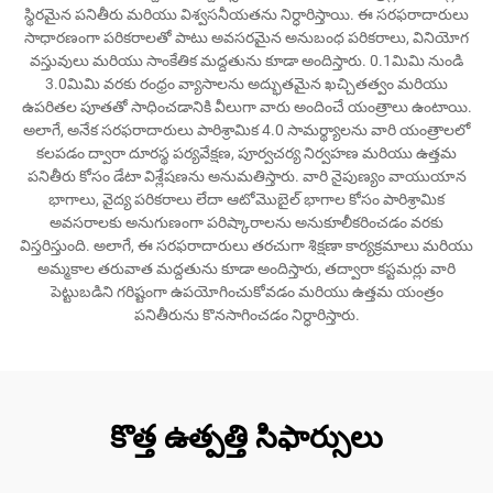
స్థిరమైన పనితీరు మరియు విశ్వసనీయతను నిర్ధారిస్తాయి. ఈ సరఫరాదారులు
సాధారణంగా పరికరాలతో పాటు అవసరమైన అనుబంధ పరికరాలు, వినియోగ
వస్తువులు మరియు సాంకేతిక మద్దతును కూడా అందిస్తారు. 0.1మిమి నుండి
3.0మిమి వరకు రంధ్రం వ్యాసాలను అద్భుతమైన ఖచ్చితత్వం మరియు
ఉపరితల పూతతో సాధించడానికి వీలుగా వారు అందించే యంత్రాలు ఉంటాయి.
అలాగే, అనేక సరఫరాదారులు పారిశ్రామిక 4.0 సామర్థ్యాలను వారి యంత్రాలలో
కలపడం ద్వారా దూరస్థ పర్యవేక్షణ, పూర్వచర్య నిర్వహణ మరియు ఉత్తమ
పనితీరు కోసం డేటా విశ్లేషణను అనుమతిస్తారు. వారి నైపుణ్యం వాయుయాన
భాగాలు, వైద్య పరికరాలు లేదా ఆటోమొబైల్ భాగాల కోసం పారిశ్రామిక
అవసరాలకు అనుగుణంగా పరిష్కారాలను అనుకూలీకరించడం వరకు
విస్తరిస్తుంది. అలాగే, ఈ సరఫరాదారులు తరచుగా శిక్షణా కార్యక్రమాలు మరియు
అమ్మకాల తరువాత మద్దతును కూడా అందిస్తారు, తద్వారా కస్టమర్లు వారి
పెట్టుబడిని గరిష్టంగా ఉపయోగించుకోవడం మరియు ఉత్తమ యంత్రం
పనితీరును కొనసాగించడం నిర్ధారిస్తారు.
కొత్త ఉత్పత్తి సిఫార్సులు