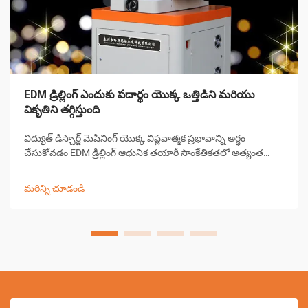
EDM డ్రిల్లింగ్ ఎందుకు పదార్థం యొక్క ఒత్తిడిని మరియు
వికృతిని తగ్గిస్తుంది
విద్యుత్ డిస్చార్జ్ మెషినింగ్ యొక్క విప్లవాత్మక ప్రభావాన్ని అర్థం
చేసుకోవడం EDM డ్రిల్లింగ్ ఆధునిక తయారీ సాంకేతికతలో అత్యంత
గణనీయమైన పురోగతులలో ఒకటిగా నిలిచింది. ఈ సంక్లిష్టమైన
మెషినింగ్ ప్రక్రియ పరిశ్రమలు పూర్వ-...
మరిన్ని చూడండి