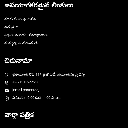
ఉపయోగకరమైన లింకులు
మాకు సంబంధించినది
ఉత్పత్తులు
ప్రశ్నలు మరియు సమాధానాలు
మమ్మల్ని సంప్రదించండి
చిరునామా
తైలియాంగ్ రోడ్ 11# తైజౌ సిటీ, జియాంగ్‌సు ప్రావిన్స్
+86-13182442305
[email protected]
సమయం: 9.00 ఉద. -4.00 సా.యి.
వార్తా పత్రిక