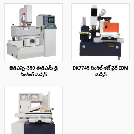
జెడిఎన్సి-350 ఈడిఎమ్ డై
DK7745 సింగిల్-కట్ వైర్ EDM
సింకింగ్ మెషిన్
మెషీన్