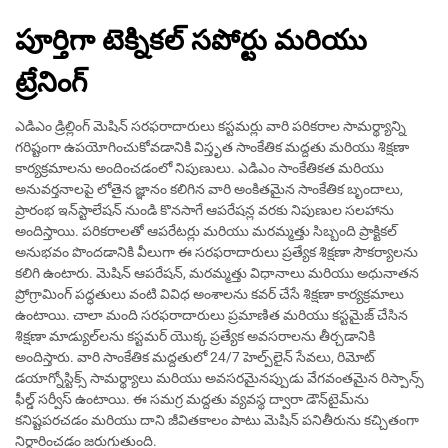
పూర్తిగా టెక్నికల్ సపోర్టు మరియు
ట్రేనింగ్
ఎడిఎం డ్రిల్లింగ్ మెషిన్ సరఫరాదారులు కస్టమర్లు వారి పరికరాల సామర్థ్యాన్ని
గరిష్టంగా ఉపయోగించుకోవడానికి విస్తృత సాంకేతిక మద్దతు మరియు శిక్షణా
కార్యక్రమాలను అందించడంలో నిపుణులు. ఎడిఎం సాంకేతికత మరియు
అనువర్తనాలపై లోతైన జ్ఞానం కలిగిన వారి అంకితమైన సాంకేతిక బృందాలు,
ప్రారంభ ఇన్‌స్టాలేషన్ నుండి కొనసాగే ఆపరేషన్ల వరకు నిపుణుల సలహాను
అందిస్తాయి. పరికరాలతో ఆపరేటర్లు మరియు మరమ్మత్తు సిబ్బంది ప్రాక్టికల్
అనుభవం పొందడానికి వీలుగా ఈ సరఫరాదారులు ప్రత్యేక శిక్షణా సౌకర్యాలను
కలిగి ఉంటారు. మెషిన్ ఆపరేషన్, మరమ్మత్తు విధానాలు మరియు అధునాతన
ప్రోగ్రామింగ్ పద్ధతులు వంటి వివిధ అంశాలను కవర్ చేసే శిక్షణా కార్యక్రమాలు
ఉంటాయి. చాలా మంది సరఫరాదారులు ప్రమాణిత మరియు కస్టమైజ్ చేసిన
శిక్షణా మాడ్యుల్‌లను కస్టమర్ యొక్క ప్రత్యేక అవసరాలను తీర్చడానికి
అందిస్తారు. వారి సాంకేతిక మద్దతులో 24/7 హెల్ప్‌లైన్ సేవలు, రిమోట్
డయాగ్నోస్టిక్స్ సామర్థ్యాలు మరియు అవసరమైనప్పుడు వేగవంతమైన రిస్పాన్స్
ఫీల్డ్ సర్వీస్ ఉంటాయి. ఈ సమగ్ర మద్దతు వ్యవస్థ ద్వారా డౌన్‌టైమ్‌ను
కనిష్టపరచడం మరియు దాని జీవితకాలం పాటు మెషిన్ పనితీరును కచ్చితంగా
నిర్ధారించడం జరుగుతుంది.