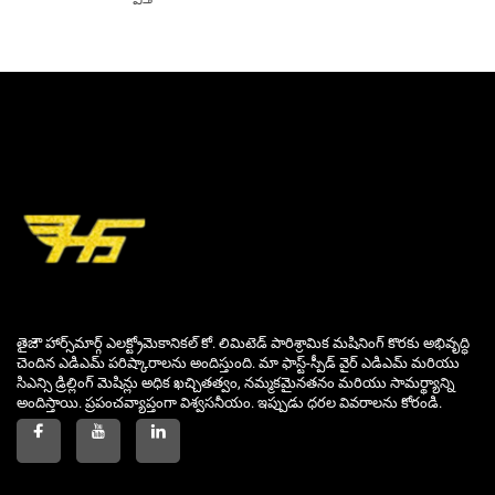
తైజౌ హార్స్‌మార్గ్ ఎలక్ట్రోమెకానికల్ కో. లిమిటెడ్ పారిశ్రామిక మషినింగ్ కొరకు అభివృద్ధి
చెందిన ఎడిఎమ్ పరిష్కారాలను అందిస్తుంది. మా ఫాస్ట్-స్పీడ్ వైర్ ఎడిఎమ్ మరియు
సిఎన్సి డ్రిల్లింగ్ మెషిన్లు అధిక ఖచ్చితత్వం, నమ్మకమైనతనం మరియు సామర్థ్యాన్ని
అందిస్తాయి. ప్రపంచవ్యాప్తంగా విశ్వసనీయం. ఇప్పుడు ధరల వివరాలను కోరండి.