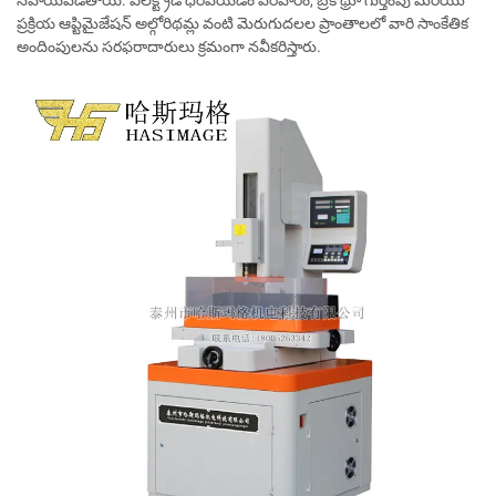
సహాయపడతాయి. ఎలక్ట్రోడ్ ధరివేయడం పరిహారం, బ్రేక్ థ్రూ గుర్తింపు మరియు
ప్రక్రియ ఆప్టిమైజేషన్ అల్గోరిథమ్ల వంటి మెరుగుదలల ప్రాంతాలలో వారి సాంకేతిక
అందింపులను సరఫరాదారులు క్రమంగా నవీకరిస్తారు.