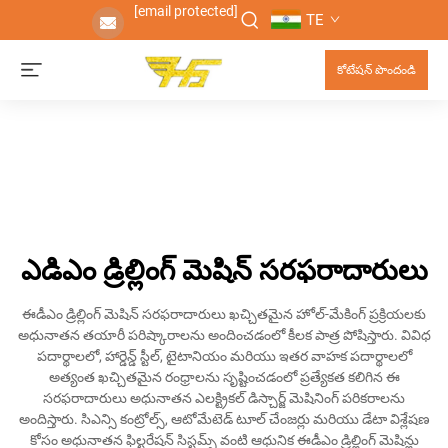
[email protected]
TE
కోటేషన్ పొందండి
ఎడిఎం డ్రిల్లింగ్ మెషిన్ సరఫరాదారులు
ఈడీఎం డ్రిల్లింగ్ మెషిన్ సరఫరాదారులు ఖచ్చితమైన హోల్-మేకింగ్ ప్రక్రియలకు
అధునాతన తయారీ పరిష్కారాలను అందించడంలో కీలక పాత్ర పోషిస్తారు. వివిధ
పదార్థాలలో, హార్డెన్డ్ స్టీల్, టైటానియం మరియు ఇతర వాహక పదార్థాలలో
అత్యంత ఖచ్చితమైన రంధ్రాలను సృష్టించడంలో ప్రత్యేకత కలిగిన ఈ
సరఫరాదారులు అధునాతన ఎలక్ట్రికల్ డిస్చార్జ్ మెషినింగ్ పరికరాలను
అందిస్తారు. సిఎన్సి కంట్రోల్స్, ఆటోమేటెడ్ టూల్ చేంజర్లు మరియు డేటా విశ్లేషణ
కోసం అధునాతన ఫిల్టరేషన్ సిస్టమ్స్ వంటి ఆధునిక ఈడీఎం డ్రిల్లింగ్ మెషిన్లు