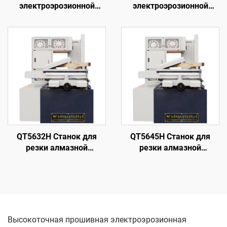
электроэрозионной
электроэрозионной
обработки проволочным
обработки проволочным
электродом
электродом
однопроходного реза
однопроходного реза
DK7735
DK7780
QT5632H Станок для
QT5645H Станок для
резки алмазной
резки алмазной
проволоки с кольцевой
проволоки с кольцевой
подачей
подачей
Высокоточная прошивная электроэрозионная