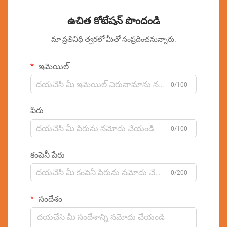
ఉచిత కోటేషన్ పొందండి
మా ప్రతినిధి త్వరలో మీతో సంప్రదించనున్నారు.
ఇమెయిల్
0/100
పేరు
0/100
కంపెనీ పేరు
0/200
సందేశం