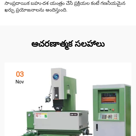
సాంప్రదాయిక బహు-దశ యంత్రం చేసే ప్రక్రియల కంటే గణనీయమైన
ఖర్చు ప్రయోజనాలను అందిస్తుంది.
ఆచరణాత్మక సలహాలు
03
Nov