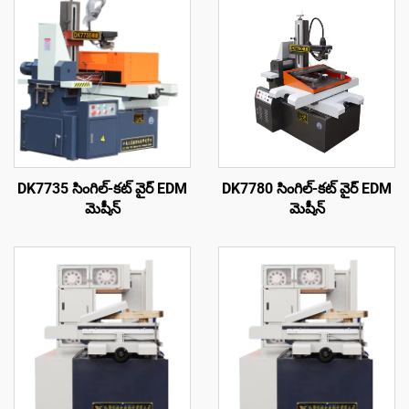
DK7735 సింగిల్-కట్ వైర్ EDM
DK7780 సింగిల్-కట్ వైర్ EDM
మెషీన్
మెషీన్