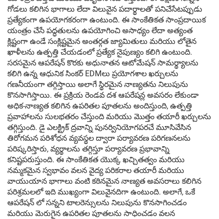
గోడలు కలిగిన భాగాలు లేదా విలువైన పదార్థాలతో పనిచేసేటప్పుడు
ప్రత్యేకంగా ఉపయోగకరంగా ఉంటుంది. ఈ సాంకేతికత సాంప్రదాయిక
యంత్రం చేసే పద్ధతులను ఉపయోగించి అసాధ్యం లేదా అత్యంత
క్లిష్టంగా ఉండే సంక్లిష్టమైన అంతర్గత జ్యామితులు మరియు లోతైన
ఖాళీలను ఉత్పత్తి చేయడంలో ప్రత్యేక నైపుణ్యం కలిగి ఉంటుంది.
సరసమైన ఆపరేషన్ కొరకు అధునాతన ఆటోమేషన్ సామర్థ్యాలను
కలిగి ఉన్న ఆధునిక సింకర్ EDMలు ప్రయోగశాల ఖర్చులను
గణనీయంగా తగ్గిస్తాయి అలాగే స్థిరమైన నాణ్యతను నిలుపును
కొనసాగిస్తాయి. ఈ ప్రక్రియ రెండవ దశ ఆపరేషన్ల అవసరం లేకుండా
అధిక-నాణ్యత కలిగిన ఉపరితల పూతలను అందిస్తుంది, ఉత్పత్తి
ప్రవాహాలను సులభతరం చేస్తుంది మరియు మొత్తం తయారీ ఖర్చులను
తగ్గిస్తుంది. డై ఎలక్ట్రిక్ ద్రవాన్ని పునర్వినియోగపరచే మూసివేసిన
తిరోగమన పరిశోధన వ్యవస్థల ద్వారా పర్యావరణ పరిగణనలను
పరిష్కరిస్తారు, వ్యర్థాలను తగ్గిస్తూ పర్యావరణ ప్రభావాన్ని
కనిష్టపరుస్తుంది. ఈ సాంకేతికత యొక్క ఖచ్చితత్వం మరియు
నమ్మకమైన స్వభావం వలన వైద్య పరికరాల తయారీ మరియు
వాయుయాన భాగాలు వంటి కఠినమైన నాణ్యత అవసరాలు కలిగిన
పరిశ్రమలలో ఇది ముఖ్యంగా విలువైనదిగా ఉంటుంది. అలాగే, ఒకే
ఆపరేషన్ లో సన్నని టాలరెన్సులను నిలుపును కొనసాగించడం
మరియు మెరుగైన ఉపరితల పూతలను సాధించడం వలన