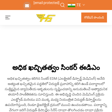
[email protected]
TE
కోటేషన్ పొందండి
అధిక ఖచ్చితత్వం సింకర్ ఈడిఎం
అధిక ఖచ్చితత్వం కలిగిన సింకర్ EDM (ఎలక్ట్రికల్ డిస్చార్జ్ మెషినింగ్) అనేది
అత్యంత ఖచ్చితమైన పద్ధతిలో విద్యుత్ ప్రవాహాన్ని కలిగి ఉండే పదార్థాలలో
సంక్లిష్టమైన జ్యామితీయ ఆకృతులను సృష్టించడాన్ని అనుమతించే అత్యాధునిక
తయారీ సాంకేతికతను సూచిస్తుంది. ఈ అభివృద్ధి చెందిన మెషినింగ్ ప్రక్రియ
ఎలక్ట్రోడ్ మరియు పని ముక్క మధ్య నియంత్రిత విద్యుత్ డిస్చార్జ్‌లను
ఉపయోగిస్తుంది, రెండూ డైఇలెక్ట్రిక్ ద్రవంలో ముంచి ఉంచబడతాయి. పదార్థాన్ని
వేగంగా జరిగే విద్యుత్ డిస్చార్జ్‌ల సిరీస్ ద్వారా తొలగించడం ద్వారా ప్రక్రియ