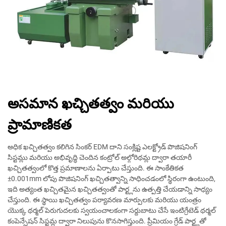
అసమాన ఖచ్చితత్వం మరియు
ప్రామాణికత
అధిక ఖచ్చితత్వం కలిగిన సింకర్ EDM దాని సంక్లిష్ట ఎలక్ట్రోడ్ పొజిషనింగ్
సిస్టమ్లు మరియు అభివృద్ధి చెందిన కంట్రోల్ అల్గోరిథమ్ల ద్వారా తయారీ
ఖచ్చితత్వంలో కొత్త ప్రమాణాలను ఏర్పాటు చేస్తుంది. ఈ సాంకేతికత
±0.001mm లోపు పొజిషనింగ్ ఖచ్చితత్వాన్ని సాధించడంలో స్థిరంగా ఉంటుంది,
ఇది అత్యంత ఖచ్చితమైన ఖచ్చితత్వంతో పార్ట్లను ఉత్పత్తి చేయడాన్ని సాధ్యం
చేస్తుంది. ఈ స్థాయి ఖచ్చితత్వం పర్యావరణ మార్పులకు మరియు యంత్రం
యొక్క థర్మల్ పెరుగుదలకు స్వయంచాలకంగా సర్దుబాటు చేసే ఇంటిగ్రేటెడ్ థర్మల్
కంపెన్సేషన్ సిస్టమ్ల ద్వారా నిలుపును కొనసాగిస్తుంది. ప్రీమియం గ్రేడ్ పార్ట్లతో