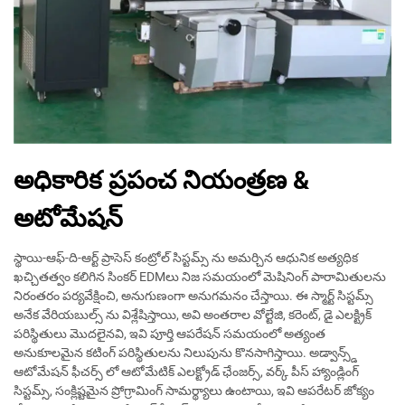
అధికారిక ప్రపంచ నియంత్రణ &
అటోమేషన్
స్థాయి-ఆఫ్-ది-ఆర్ట్ ప్రాసెస్ కంట్రోల్ సిస్టమ్స్ ను అమర్చిన ఆధునిక అత్యధిక
ఖచ్చితత్వం కలిగిన సింకర్ EDMలు నిజ సమయంలో మెషినింగ్ పారామితులను
నిరంతరం పర్యవేక్షించి, అనుగుణంగా అనుగమనం చేస్తాయి. ఈ స్మార్ట్ సిస్టమ్స్
అనేక వేరియబుల్స్ ను విశ్లేషిస్తాయి, అవి అంతరాల వోల్టేజి, కరెంట్, డై ఎలక్ట్రిక్
పరిస్థితులు మొదలైనవి, ఇవి పూర్తి ఆపరేషన్ సమయంలో అత్యంత
అనుకూలమైన కటింగ్ పరిస్థితులను నిలుపును కొనసాగిస్తాయి. అడ్వాన్స్డ్
ఆటోమేషన్ ఫీచర్స్ లో ఆటోమేటిక్ ఎలక్ట్రోడ్ ఛేంజర్స్, వర్క్ పీస్ హ్యాండ్లింగ్
సిస్టమ్స్, సంక్లిష్టమైన ప్రోగ్రామింగ్ సామర్థ్యాలు ఉంటాయి, ఇవి ఆపరేటర్ జోక్యం