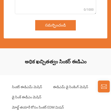
0/1000
సమర్పించండి
అధిక ఖచ్చితత్వం సింకర్ ఈడిఎం
సింకర్ ఈడిఎమ్ మెషిన్
ఈడిఎమ్ డై సింకింగ్ మెషిన్
డై సింక్ ఈడీఎం మెషిన్
మోల్డ్ తయారీ కోసం సింకర్ EDM మిషన్