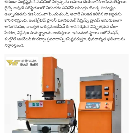
లేకుండా సంక్లిష్టమైన మెషినింగ్ సీక్వెన్స్ ను అమలు చేయడానికి అనుమతిస్తాయి.
లైట్స్-అవుట్ పరిస్థితులలో నిరంతరం పనిచేసే యంత్రం యొక్క సామర్థ్యం
ఉత్పాదకతను గణనీయంగా పెంచుతుంది, అలాగే నిలకడ కలిగిన నాణ్యతను
కొనసాగిస్తుంది. ఇంటిగ్రేటెడ్ ప్రాసెస్ మానిటరింగ్ సిస్టమ్స్ ప్రాసెస్ అనుగుణంగా
అనుగమనం, నాణ్యత డాక్యుమెంటేషన్ కు అవసరమైన విస్తృతమైన డేటా
సేకరణ, విశ్లేషణ సామర్థ్యాలను అందిస్తాయి. ఇటువంటి స్థాయి ఆటోమేషన్,
కంట్రోల్ ఆపరేటర్ పొరపాట్ల ప్రమాదాన్ని కనిష్టపరుస్తూ, పునరావృత ఫలితాలను
నిర్ధారిస్తుంది.