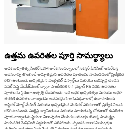
ఉత్తమ ఉపరితల పూర్తి సామర్థ్యాలు
అధిక ఖచ్చితత్వ సింకర్ EDM అనేక సందర్భాలలో సెకన్డరీ ఫినిషింగ్ ఆపరేషన్ల
అవసరాన్ని తొలగించే అద్భుతమైన ఉపరితల పూతలను సాధించడంలో ప్రత్యేకత
కలిగి ఉంటుంది. ఖచ్చితమైన ఎలక్ట్రికల్ డిస్చార్జ్‌లు మరియు అభివృద్ధి చెందిన
పవర్ సప్లై మేనేజ్‌మెంట్ ద్వారా సాంకేతికత 0.1 మైక్రాన్ Ra వరకు ఉపరితల
పూతలను స్థిరంగా ఉత్పత్తి చేయగలదు. ఇది అధిక ఖచ్చితత్వం మరియు అధిక-
తరగతి ఉపరితల నాణ్యతను అవసరమైన అనువర్తనాలలో, ఉదాహరణకు
ఆప్టికల్ మోల్డ్ మేకింగ్ మరియు ఖచ్చితమైన మెడికల్ పరికరాలలో ప్రత్యేక విలువ
కలిగి ఉంటుంది. సంక్లిష్ట జ్యామితులు మరియు మారుతున్న లోతులలో ఉపరితల
పూత నాణ్యతను స్థిరంగా నిలుపుదల చేయగల యంత్రం యొక్క సామర్థ్యం
పారంపరిక మెషినింగ్ పద్ధతులతో సరిపోలదు. స్పందన ఆకార నియంత్రణ
మరియు అనుకూలనీయమైన శక్తి నిర్వహణ వ్యవస్థల ద్వారా మారుతున్న