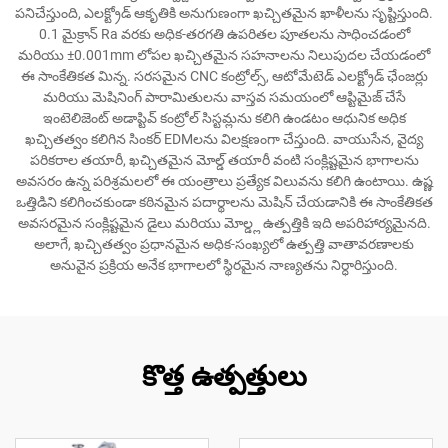
పనిచేస్తుంది, ఎలక్ట్రోడ్ ఆకృతికి అనుగుణంగా ఖచ్చితమైన ఖాళీలను సృష్టిస్తుంది.
0.1 మైక్రాన్ Ra వరకు అధిక-తరగతి ఉపరితల పూతలను సాధించడంలో
మరియు ±0.001mm లోపల ఖచ్చితమైన సహనాలను నిలుపుదల చేయడంలో
ఈ సాంకేతికత మిన్న. సరసమైన CNC కంట్రోల్స్, ఆటోమేటెడ్ ఎలక్ట్రోడ్ ఛేంజర్లు
మరియు మెషినింగ్ పారామితులను వాస్తవ సమయంలో ఆప్టిమైజ్ చేసే
ఇంటెలిజెంట్ అడాప్టివ్ కంట్రోల్ సిస్టమ్లను కలిగి ఉండటం ఆధునిక అధిక
ఖచ్చితత్వం కలిగిన సింకర్ EDMలను విలక్షణంగా చేస్తుంది. వాయుసేన, వైద్య
పరికరాల తయారీ, ఖచ్చితమైన మోల్డ్ తయారీ వంటి సంక్లిష్టమైన భాగాలను
అవసరం ఉన్న పరిశ్రమలలో ఈ యంత్రాలు ప్రత్యేక విలువను కలిగి ఉంటాయి. ఉష్ణ
ఒత్తిడిని కలిగించకుండా కఠినమైన పదార్థాలను మెషిన్ చేయడానికి ఈ సాంకేతికత
అవసరమైన సంక్లిష్టమైన డైలు మరియు మోల్డ్ల ఉత్పత్తికి ఇది అపరిహార్యమైనది.
అలాగే, ఖచ్చితత్వం ప్రధానమైన అధిక-సంఖ్యలో ఉత్పత్తి వాతావరణాలకు
అనువైన ప్రక్రియ అనేక భాగాలలో స్థిరమైన నాణ్యతను నిర్ధారిస్తుంది.
కొత్త ఉత్పత్తులు