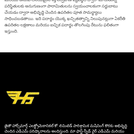
పరిస్థితులకు అనుగుణంగా పారామితులను స్వయంచాలకంగా సర్దుబాటు
చేయడం ద్వారా అభివృద్ధి చెందిన ఉపరితల పూత సామర్థ్యాలు
సాధించబడతాయి. ఇది పదార్థం యొక్క ఖచ్చితత్వాన్ని నిలుపునట్లుగా ఏకరీతి
ఉపరితల లక్షణాలు మరియు ఐచ్ఛిక పదార్థం తొలగింపు రేటును ఫలితంగా
ఇస్తుంది.
తైజౌ హార్స్‌మార్గ్ ఎలక్ట్రోమెకానికల్ కో. లిమిటెడ్ పారిశ్రామిక మషినింగ్ కొరకు అభివృద్ధి
చెందిన ఎడిఎమ్ పరిష్కారాలను అందిస్తుంది. మా ఫాస్ట్-స్పీడ్ వైర్ ఎడిఎమ్ మరియు