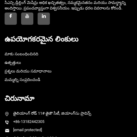
సిఎన్సి డ్రిల్లింగ్ మెషిన్లు అధిక ఖచ్చితత్వం, నమ్మకమైనతనం మరియు సామర్థ్యాన్ని
అందిస్తాయి. ప్రపంచవ్యాప్తంగా విశ్వసనీయం. ఇప్పుడు ధరల వివరాలను కోరండి.
ఉపయోగకరమైన లింకులు
మాకు సంబంధించినది
ఉత్పత్తులు
ప్రశ్నలు మరియు సమాధానాలు
మమ్మల్ని సంప్రదించండి
చిరునామా
తైలియాంగ్ రోడ్ 11# తైజౌ సిటీ, జియాంగ్‌సు ప్రావిన్స్
+86-13182442305
[email protected]