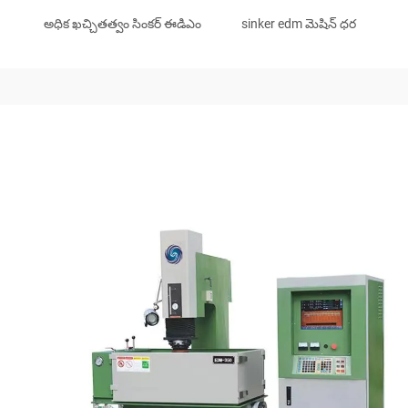
అధిక ఖచ్చితత్వం సింకర్ ఈడిఎం
sinker edm మెషిన్ ధర