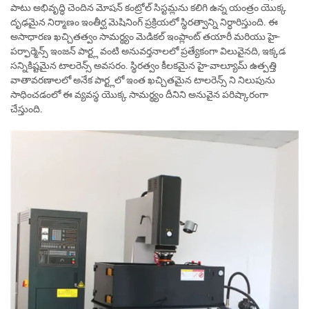
పాటు అభివృద్ధి చెందిన మోషన్ కంట్రోల్ సిస్టమ్లను కలిగి ఉన్న యంత్రం యొక్క
దృఢమైన నిర్మాణం ఇంతీర్ఘ మెషినింగ్ ప్రక్రియలో స్థిరత్వాన్ని నిర్ధారిస్తుంది. ఈ
అసాధారణ ఖచ్చితత్వం సామర్థ్యం మెడికల్ ఇంప్లాంట్ తయారీ మరియు హై-
పర్ఫార్మెన్స్ ఇంజన్ పార్ట్ల వంటి అనువర్తనాలలో ప్రత్యేకంగా విలువైనది, ఇక్కడ
సన్నికిష్టమైన టాలరెన్స్ అవసరం. స్థిరత్వం కీలకమైన హై-వాల్యూమ్ ఉత్పత్తి
వాతావరణాలలో అనేక పార్ట్లలో ఇంత ఖచ్చితమైన టాలరెన్స్ ని నిలుపును
సాధించడంలో ఈ వ్యవస్థ యొక్క సామర్థ్యం దీనిని అనువైన పరిష్కారంగా
చేస్తుంది.