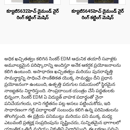
క్యూటి5632హెచ్ డైమండ్ వైర్
క్యూటి5645హెచ్ డైమండ్ వైర్
రింగ్ కట్టింగ్ మెషిన్
రింగ్ కట్టింగ్ మెషిన్
అధిక ఖచ్చితత్వం కలిగిన సింకర్ EDM ఆధునిక తయారీ సవాళ్లకు
అమూల్యమైన పరిష్కారాన్ని అందిస్తూ అనేక ఆకర్షక ప్రయోజనాలను
కలిగి ఉంటుంది. అసాధారణ ఖచ్చితత్వం మరియు పునరావృత్తి
సామర్థ్యాన్ని సాధించే సాంకేతికత యొక్క సామర్థ్యం దీని ప్రధాన
ప్రయోజనంగా ఉంటుంది, ఉత్పత్తి పరుగుల సమయంలో స్థిరమైన
నాణ్యతను నిర్ధారిస్తుంది. సాంప్రదాయిక యంత్రం చేసే పద్ధతులకు
భిన్నంగా, సింకర్ EDM ఏ విద్యుత్ వాహక పదార్థంతో నైనా
పనిచేయగలదు, దాని గట్టితనం పట్ల అసలు పట్టించుకోదు, ఇది
సాధారణంగా గట్టి పదార్థాలతో సంబంధం కలిగి ఉన్న పరిమితులను
తొలగిస్తుంది. ఈ ప్రక్రియ పనిముట్టు మరియు పని ముక్క మధ్య
ఎటువంటి ప్రత్యక్ష సంప్రదింపును సృష్టించదు, సున్నితమైన భాగాలలో
యాంత్రిక ఒత్తిడి మరియు వికృతిని నివారిస్తుంది. ఈ లక్షణం సన్నని