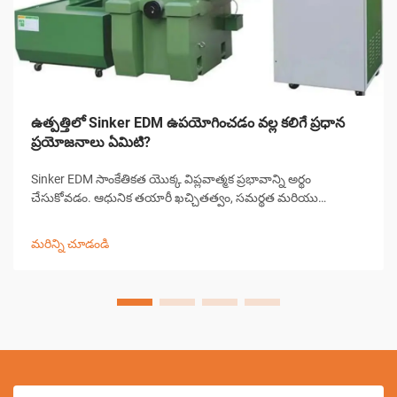
ఉత్పత్తిలో Sinker EDM ఉపయోగించడం వల్ల కలిగే ప్రధాన
ప్రయోజనాలు ఏమిటి?
Sinker EDM సాంకేతికత యొక్క విప్లవాత్మక ప్రభావాన్ని అర్థం
చేసుకోవడం. ఆధునిక తయారీ ఖచ్చితత్వం, సమర్థత మరియు
సంక్లిష్టమైన మెషినింగ్ సవాళ్లకు కొత్త పరిష్కారాలను డిమాండ్ చేస్తుంది.
Sinker EDM, రామ్ EDM లేదా సాంప్రదాయిక EDM అని కూడా
మరిన్ని చూడండి
పిలుస్తారు, ఇది ఒక గ్రౌ...