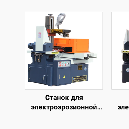
Станок для
электроэрозионной
эле
обработки
проволочным