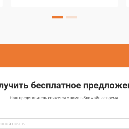
резку и формование сложных
геометрических форм, которые
невозможно было бы получить с
помощью традиционных методов
обработки. Эти сложные системы
электроэрозионной обработки
используют кон...
лучить бесплатное предложе
Наш представитель свяжется с вами в ближайшее время.