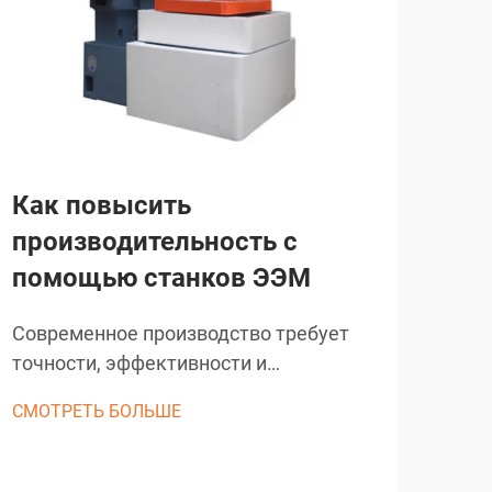
Как повысить
Ка
производительность с
ма
помощью станков ЭЭМ
в 
по
Современное производство требует
точности, эффективности и
Выб
надежности, чтобы оставаться
про
СМОТРЕТЬ БОЛЬШЕ
конкурентоспособным в быстро
про
СМО
меняющемся промышленном
тща
ландшафте. Станки ЭДМ произвели
фак