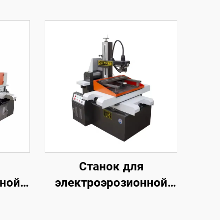
Станок для
нной
электроэрозионной
обработки
м
проволочным