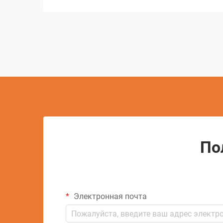
электрические разряды для удаления
материала с проводящих заготовок...
По
Электронная почта