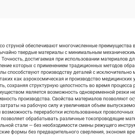
электродом
электродом
опроходного реза
однопроходного 
DK7745
DK7755
со струной обеспечивают многочисленные преимущества в
звычайно твердые материалы с минимальным механическ
. Точность, достигаемая при использовании материалов д
ление которых с применением традиционных методов обр
лы способствуют производству деталей с исключительно 
таких как аэрокосмическая и производство медицинских у
ь, сохраняя структурную целостность во время процесса 
муществом является возможность одновременной резки не
ивность производства. Свойства материалов позволяют о
 затраты на рабочую силу и увеличивая объем выпускаем
и возможность переработки использованных проволочных
 позволяет обрабатывать различные токопроводящие мате
льной стали — без необходимости смены режущего инструм
ские формы без предварительного сверления, экономя вр