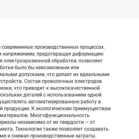
электродом
реза
однопроходного реза
DK7780
 современных производственных процессах.
им напряжением, предотвращая деформацию
ля электроэрозионной обработки, позволяет
аботки было бы невозможным или
малыми допусками, что делает их идеальными
стройств. Состав проволочных электродов
резки, что приводит к высококачественной
скольких деталей с использованием одной
существлять автоматизированную работу в
ой продукции. К экологическим преимуществам
 материалов. Многофункциональность
риалы независимо от их твердости — от
ента. Технология также позволяет создавать
емя и снижая производственные затраты.