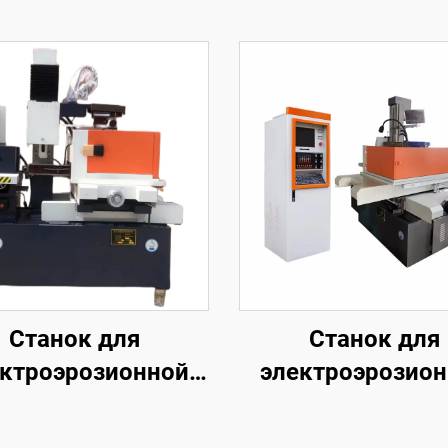
Станок для
Станок для
ктроэрозионной
электроэрозио
обработки
обработки
проволочным
проволочны