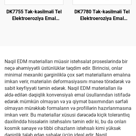
DK7755 Tək-kəsilməli Tel
DK7780 Tək-kəsilməli Tel
Elektroeroziya Emal
Elektroeroziya Emal
Maşını
Maşını
Naqil EDM materialları müasir istehsalat proseslərində bir
neçə əhəmiyyətli üstünlüklər təqdim edir. Birincisi, onlar
minimal mexaniki gərginliklə çox sərt materialların emalına
imkan verir, materialın deformasiyasını maneə törədərək və
sabit keyfiyyəti təmin edərək. Naqil EDM materialları ilə
əldə edilən dəqiqlik konvensiyalı emal üsullarından istifadə
edərək mümkün olmayan və ya qiymət baxımından sərfəli
olmayan mürəkkəb formaların və profillərin hazırlanmasına
imkan verir. Bu materiallar xüsusi dərəcədə kiçik tolerantlıq
daxilinddə hissələrin istehsalını təmin edir ki, bu da onları
kosmik sənaye və tibbi cihazların istehsalı kimi yüksək
dəqiqlik tələb edən sahələr üçün ideal edir. Naqil