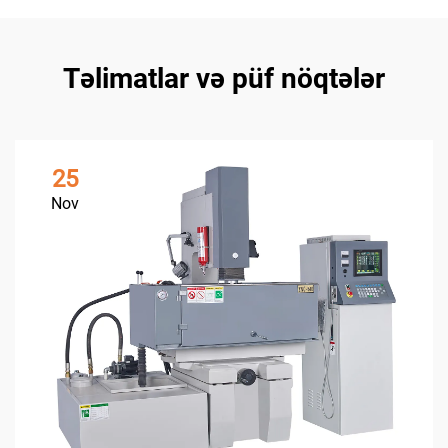
Təlimatlar və püf nöqtələr
25
Nov