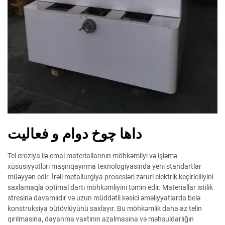
داها چوخ دوام و فعالیت
Tel eroziya ilə emal materiallarının möhkəmliyi və işləmə
xüsusiyyətləri maşınqayırma texnologiyasında yeni standartlar
müəyyən edir. İrəli metallurgiya prosesləri zəruri elektrik keçiriciliyini
saxlamaqla optimal dartı möhkəmliyini təmin edir. Materiallar istilik
stresinə davamlıdır və uzun müddətli kəsici əməliyyatlarda belə
konstruksiya bütövlüyünü saxlayır. Bu möhkəmlik daha az telin
qırılmasına, dayanma vaxtının azalmasına və məhsuldarlığın