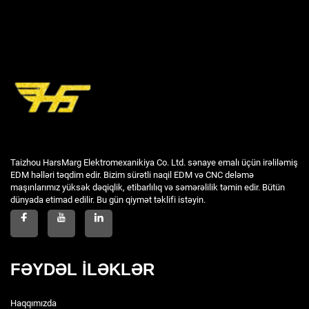
Taizhou HarsMarg Elektromexanikiya Co. Ltd. sənaye emalı üçün irəliləmiş
EDM həlləri təqdim edir. Bizim sürətli naqil EDM və CNC deləmə
maşınlarımız yüksək dəqiqlik, etibarlılıq və səmərəlilik təmin edir. Bütün
dünyada etimad edilir. Bu gün qiymət təklifi istəyin.
FƏYDƏL İLƏKLƏR
Haqqımızda