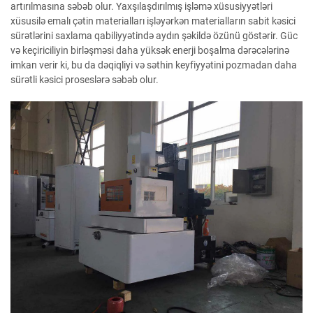
artırılmasına səbəb olur. Yaxşılaşdırılmış işləmə xüsusiyyətləri
xüsusilə emalı çətin materialları işləyərkən materialların sabit kəsici
sürətlərini saxlama qabiliyyətində aydın şəkildə özünü göstərir. Güc
və keçiriciliyin birləşməsi daha yüksək enerji boşalma dərəcələrinə
imkan verir ki, bu da dəqiqliyi və səthin keyfiyyətini pozmadan daha
sürətli kəsici proseslərə səbəb olur.