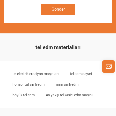
Göndər
tel edm materialları
tel elektrik erosiyon maşınları
tel edm dəyəri
horizontal simli edm
mini simli edm
böyük tel edm
ən yaxşı tel kəsici edm maşını