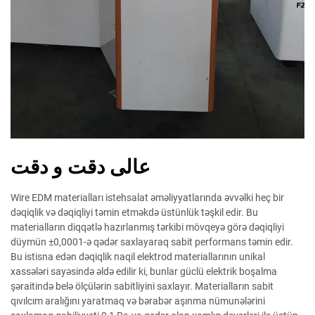
عالی دقت و دقت
Wire EDM materialları istehsalat əməliyyatlarında əvvəlki heç bir
dəqiqlik və dəqiqliyi təmin etməkdə üstünlük təşkil edir. Bu
materialların diqqətlə hazırlanmış tərkibi mövqeyə görə dəqiqliyi
düymün ±0,0001-ə qədər saxlayaraq sabit performans təmin edir.
Bu istisna edən dəqiqlik naqil elektrod materiallarının unikal
xassələri sayəsində əldə edilir ki, bunlar güclü elektrik boşalma
şəraitində belə ölçülərin sabitliyini saxlayır. Materialların sabit
qıvılcım aralığını yaratmaq və bərabər aşınma nümunələrini