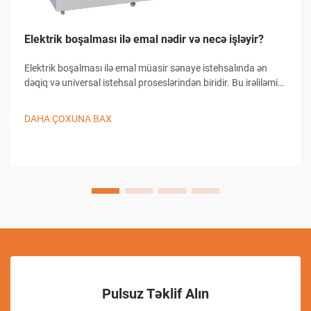
Elektrik boşalması ilə emal nədir və necə işləyir?
Elektrik boşalması ilə emal müasir sənaye istehsalında ən
dəqiq və universal istehsal proseslərindən biridir. Bu irəliləmiş
emal üsulu materialın keçirici iş detallarından çıxarılması üçün
nəzarət olunan elektrik boşalmalarından istifadə edir...
DAHA ÇOXUNA BAX
Pulsuz Təklif Alın