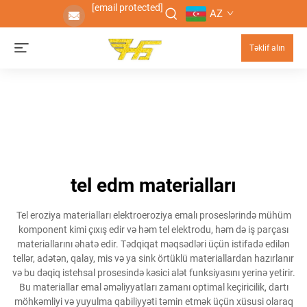
[email protected]
AZ
Təklif alın
tel edm materialları
Tel eroziya materialları elektroeroziya emalı proseslərində mühüm
komponent kimi çıxış edir və həm tel elektrodu, həm də iş parçası
materiallarını əhatə edir. Tədqiqat məqsədləri üçün istifadə edilən
tellər, adətən, qalay, mis və ya sink örtüklü materiallardan hazırlanır
və bu dəqiq istehsal prosesində kəsici alət funksiyasını yerinə yetirir.
Bu materiallar emal əməliyyatları zamanı optimal keçiricilik, dartı
möhkəmliyi və yuyulma qabiliyyəti təmin etmək üçün xüsusi olaraq