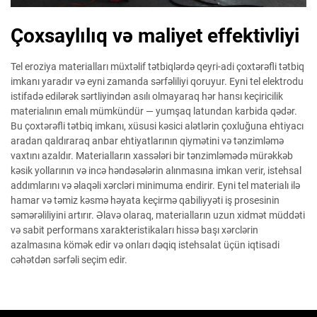
Çoxsaylılıq və maliyet effektivliyi
Tel eroziya materialları müxtəlif tətbiqlərdə qeyri-adi çoxtərəfli tətbiq
imkanı yaradır və eyni zamanda sərfəliliyi qoruyur. Eyni tel elektrodu
istifadə edilərək sərtliyindən asılı olmayaraq hər hansı keçiricilik
materialının emalı mümkündür — yumşaq latundan karbida qədər.
Bu çoxtərəfli tətbiq imkanı, xüsusi kəsici alətlərin çoxluğuna ehtiyacı
aradan qaldıraraq anbar ehtiyatlarının qiymətini və tənzimləmə
vaxtını azaldır. Materialların xassələri bir tənzimləmədə mürəkkəb
kəsik yollarının və incə həndəsələrin alınmasına imkan verir, istehsal
addımlarını və əlaqəli xərcləri minimuma endirir. Eyni tel materialı ilə
hamar və təmiz kəsmə həyata keçirmə qabiliyyəti iş prosesinin
səmərəliliyini artırır. Əlavə olaraq, materialların uzun xidmət müddəti
və sabit performans xarakteristikaları hissə başı xərclərin
azalmasına kömək edir və onları dəqiq istehsalat üçün iqtisadi
cəhətdən sərfəli seçim edir.