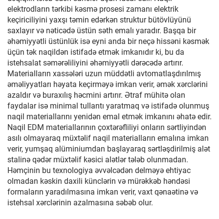
elektrodların tərkibi kəsmə prosesi zamanı elektrik
keçiriciliyini yaxşı təmin edərkən struktur bütövlüyünü
saxlayır və nəticədə üstün səth emalı yaradır. Başqa bir
əhəmiyyətli üstünlük isə eyni anda bir neçə hissəni kəsmək
üçün tək naqildən istifadə etmək imkanıdır ki, bu da
istehsalat səmərəliliyini əhəmiyyətli dərəcədə artırır.
Materialların xassələri uzun müddətli avtomatlaşdırılmış
əməliyyatları həyata keçirməyə imkan verir, əmək xərclərini
azaldır və buraxılış həcmini artırır. Ətraf mühitə olan
faydalar isə minimal tullantı yaratmaq və istifadə olunmuş
naqil materiallarını yenidən emal etmək imkanını əhatə edir.
Naqil EDM materiallarının çoxtərəfliliyi onların sərtliyindən
asılı olmayaraq müxtəlif naqil materialların emalına imkan
verir, yumşaq alüminiumdan başlayaraq sərtləşdirilmiş alət
stalinə qədər müxtəlif kəsici alətlər tələb olunmadan.
Həmçinin bu texnologiya əvvəlcədən delməyə ehtiyac
olmadan kəskin daxili künclərin və mürəkkəb həndəsi
formaların yaradılmasına imkan verir, vaxt qənaətinə və
istehsal xərclərinin azalmasına səbəb olur.