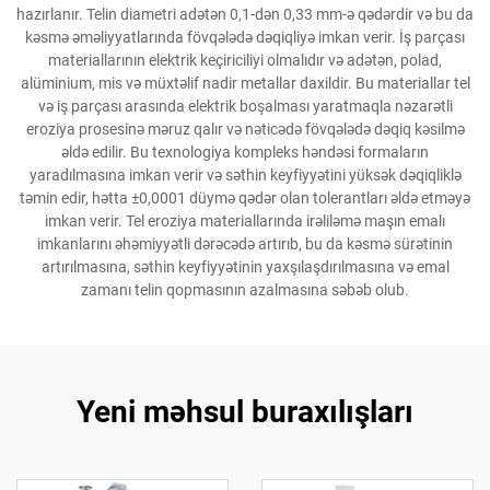
hazırlanır. Telin diametri adətən 0,1-dən 0,33 mm-ə qədərdir və bu da
kəsmə əməliyyatlarında fövqələdə dəqiqliyə imkan verir. İş parçası
materiallarının elektrik keçiriciliyi olmalıdır və adətən, polad,
alüminium, mis və müxtəlif nadir metallar daxildir. Bu materiallar tel
və iş parçası arasında elektrik boşalması yaratmaqla nəzarətli
eroziya prosesinə məruz qalır və nəticədə fövqələdə dəqiq kəsilmə
əldə edilir. Bu texnologiya kompleks həndəsi formaların
yaradılmasına imkan verir və səthin keyfiyyətini yüksək dəqiqliklə
təmin edir, hətta ±0,0001 düymə qədər olan tolerantları əldə etməyə
imkan verir. Tel eroziya materiallarında irəliləmə maşın emalı
imkanlarını əhəmiyyətli dərəcədə artırıb, bu da kəsmə sürətinin
artırılmasına, səthin keyfiyyətinin yaxşılaşdırılmasına və emal
zamanı telin qopmasının azalmasına səbəb olub.
Yeni məhsul buraxılışları