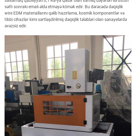
saxlamaq qabiliyyəti 0,1 Ra-ya qədər olan xamlıq dəyərləri ilə üstün
səth sonrakı emalı əldə etməyə kömək edir. Bu dərəcədə dəqiqlik
wire EDM materiallarını qəlib hazırlama, kosmik komponentlər və
tibbi cihazlar kimi sərtləşdirilmiş dəqiqlik tələbləri olan sənayelərdə
əvəzsiz edir.