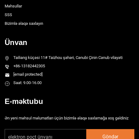
Məhsullar
SSS
Bizimlə əlaqə saxlayın
Ünvan
Tailiang küçəsi 11# Taizhou şəhəri, Cənubi Çinin Cənub vilayəti
+86-13182442305
[email protected]
Saat: 9.00-16.00
E-məktubu
Ən yeni məhsul məlumatları üçün bizimlə əlaqə saxlamağa xoş gəldiniz
Göndər