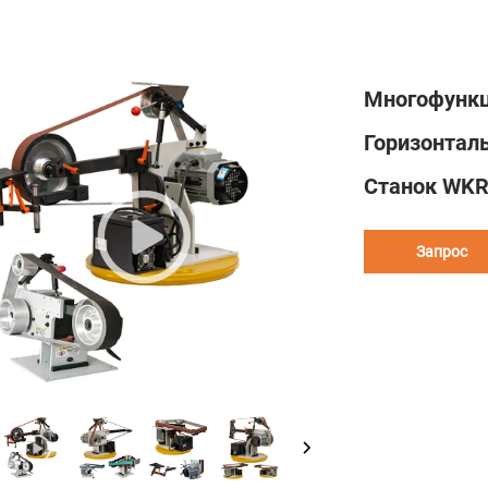
Многофункц
Горизонта
Станок WK
Запрос