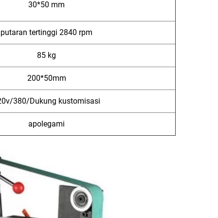
30*50 mm
putaran tertinggi 2840 rpm
85 kg
200*50mm
20v/380/Dukung kustomisasi
apolegami