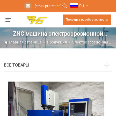
RU
[email protected]
Получить расчёт стоимости
ZNC машина электроэрозионной
обработки с зажатием электрода
Главная страница
>
Продукция
>
Электроэрозионный Станок С Погружением
ВСЕ ТОВАРЫ