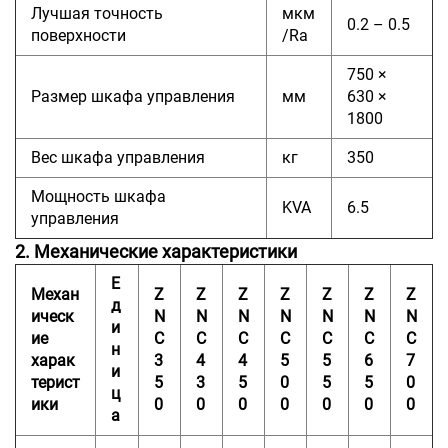
Лучшая точность
мкм
0.2 – 0.5
поверхности
/Ra
750 ×
Размер шкафа управления
мм
630 ×
1800
Вес шкафа управления
кг
350
Мощность шкафа
KVA
6.5
управления
2. Механические характеристики
Е
Механ
Z
Z
Z
Z
Z
Z
Z
д
ическ
N
N
N
N
N
N
N
и
ие
C
C
C
C
C
C
C
н
харак
3
4
4
5
5
6
7
и
терист
5
3
5
0
5
5
0
ц
ики
0
0
0
0
0
0
0
а