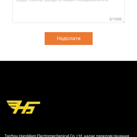
0/1000
Надіслати
Taizhou HarsMarg Electromechenical Co. Ltd. надає передові рішення