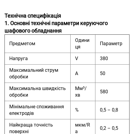
Технічна специфікація
1. Основні технічні параметри керуючого
шафового обладнання
Одини
Предметом
Параметр
ця
Напруга
V
380
Максимальний струм
А
50
обробки
Максимальна швидкість
Мм³/
580
обробки
хв
Мінімальне споживання
%
0,5 – 0,8
електродів
Найкраща точність
мкм/R
0,2 – 0,5
поверхні
a