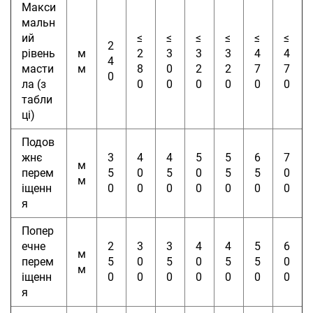
Макси
мальн
ий
≤
≤
≤
≤
≤
≤
2
рівень
м
2
3
3
3
4
4
4
масти
м
8
0
2
2
7
7
0
ла (з
0
0
0
0
0
0
табли
ці)
Подов
жнє
3
4
4
5
5
6
7
м
перем
5
0
5
0
5
5
0
м
іщенн
0
0
0
0
0
0
0
я
Попер
ечне
2
3
3
4
4
5
6
м
перем
5
0
5
0
5
5
0
м
іщенн
0
0
0
0
0
0
0
я