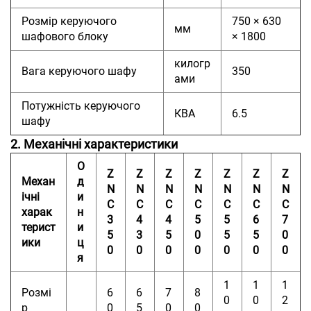
Розмір керуючого
750 × 630
мм
шафового блоку
× 1800
килогр
Вага керуючого шафу
350
ами
Потужність керуючого
КВА
6.5
шафу
2. Механічні характеристики
О
Z
Z
Z
Z
Z
Z
Z
Механ
д
N
N
N
N
N
N
N
ічні
и
C
C
C
C
C
C
C
харак
н
3
4
4
5
5
6
7
терист
и
5
3
5
0
5
5
0
ики
ц
0
0
0
0
0
0
0
я
1
1
1
Розмі
6
6
7
8
0
0
2
р
0
5
0
0