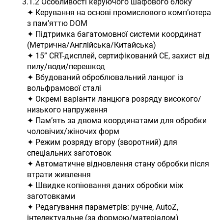
3.1.2 Особливості керуючого шафового блоку
✦ Керування на основі промислового комп’ютера
з пам’яттю DOM
✦ Підтримка багатомовної системи координат
(Метрична/Англійська/Китайська)
✦ 15” CRT-дисплей, сертифікований CE, захист від
пилу/води/перешкод
✦ Вбудований оброблювальний ланцюг із
вольфрамової сталі
✦ Окремі варіанти ланцюга розряду високого/
низького напруження
✦ Пам’ять за двома координатами для обробки
чоловічих/жіночих форм
✦ Режим розряду вгору (зворотний) для
спеціальних заготовок
✦ Автоматичне відновлення стану обробки після
втрати живлення
✦ Швидке копіювання даних обробки між
заготовками
✦ Редагування параметрів: ручне, AutoZ,
інтелектуальне (за формою/матеріалом)