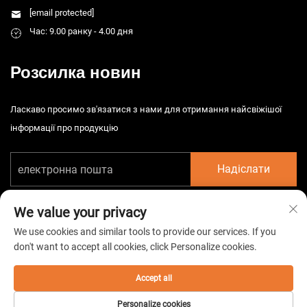
[email protected]
Час: 9.00 ранку - 4.00 дня
Розсилка новин
Ласкаво просимо зв'язатися з нами для отримання найсвіжішої
інформації про продукцію
Надіслати
We value your privacy
We use cookies and similar tools to provide our services. If you
don't want to accept all cookies, click Personalize cookies.
© 2026 China Taizhou HarsMarg Electromechenical Co. Ltd. Всі права
захищені. -
Політика конфіденційності
Accept all
Personalize cookies