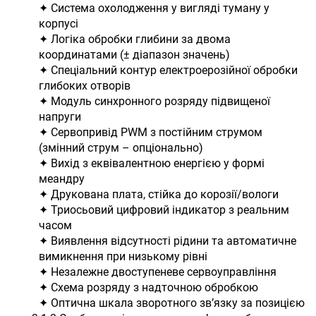
✦ Система охолодження у вигляді туману у
корпусі
✦ Логіка обробки глибини за двома
координатами (± діапазон значень)
✦ Спеціальний контур електроерозійної обробки
глибоких отворів
✦ Модуль синхронного розряду підвищеної
напруги
✦ Сервопривід PWM з постійним струмом
(змінний струм – опціонально)
✦ Вихід з еквівалентною енергією у формі
меандру
✦ Друкована плата, стійка до корозії/вологи
✦ Триосьовий цифровий індикатор з реальним
часом
✦ Виявлення відсутності рідини та автоматичне
вимикнення при низькому рівні
✦ Незалежне двоступеневе сервоуправління
✦ Схема розряду з надточною обробкою
✦ Оптична шкала зворотного зв’язку за позицією