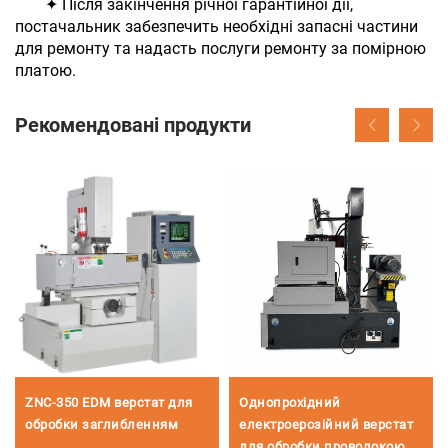
✦ Після закінчення річної гарантійної дії,
постачальник забезпечить необхідні запасні частини
для ремонту та надасть послуги ремонту за помірною
платою.
Рекомендовані продукти
ZNC-350 EDM верстат для
Однопрохідний
обробки заглибленням
електроерозійний верстат
для обробки проволокою