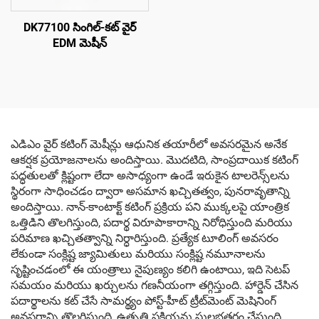
DK77100 సింగిల్-కట్ వైర్
EDM మెషీన్
ఎడిఎం వైర్ కటింగ్ మెషీన్లు ఆధునిక తయారీలో అవసరమైన అనేక
ఆకర్షక ప్రయోజనాలను అందిస్తాయి. మొదటిది, సాంప్రదాయిక కటింగ్
పద్ధతులతో క్లిష్టంగా లేదా అసాధ్యంగా ఉండే ఇరుకైన టాలరెన్స్‌లను
స్థిరంగా సాధించడం ద్వారా అసమాన ఖచ్చితత్వం, పునరావృతాన్ని
అందిస్తాయి. నాన్-కాంటాక్ట్ కటింగ్ ప్రక్రియ పని ముక్కలపై యాంత్రిక
ఒత్తిడిని తొలగిస్తుంది, పదార్థ విరూపాకారాన్ని నిరోధిస్తుంది మరియు
పరిమాణ ఖచ్చితత్వాన్ని నిర్ధారిస్తుంది. ప్రత్యేక టూలింగ్ అవసరం
లేకుండా సంక్లిష్ట జ్యామితులు మరియు సంక్లిష్ట నమూనాలను
సృష్టించడంలో ఈ యంత్రాలు నైపుణ్యం కలిగి ఉంటాయి, ఇది సెటప్
సమయం మరియు ఖర్చులను గణనీయంగా తగ్గిస్తుంది. హార్డెన్ చేసిన
పదార్థాలను కట్ చేసే సామర్థ్యం పోస్ట్-హీట్ ట్రీట్‌మెంట్ మెషినింగ్
అవసరాన్ని తొలగిస్తుంది, ఉత్పత్తి ప్రక్రియను సులభతరం చేస్తుంది.