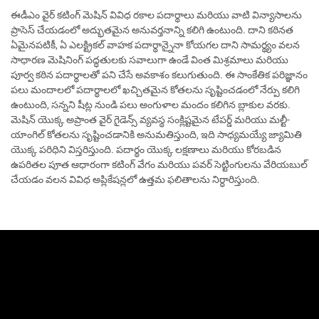
ఈడీఎం వైర్ కటింగ్ మెషిన్ వివిధ రకాల పదార్థాలు మరియు వాటి విన్యాసాలను
ప్రాసెస్ చేయడంలో అద్భుతమైన అనువర్తనాన్ని కలిగి ఉంటుంది. దాని కఠినత
ఏమైనపటికీ, ఏ ఎలక్ట్రికల్ వాహక పదార్థాన్నైనా కోయగల దాని సామర్థ్యం వలన
సాధారణ మెషినింగ్ పద్ధతులకు సవాలుగా ఉండే వింత మిశ్రమాలు మరియు
పూర్వ కఠిన పదార్థాలతో పని చేసే అవకాశం కలుగుతుంది. ఈ సాంకేతిక పరిజ్ఞానం
పలు మందాలలో పదార్థాలలో ఖచ్చితమైన కోతలను సృష్టించడంలో నేర్పు కలిగి
ఉంటుంది, సన్నని షీట్ల నుండి పలు అంగుళాల మందం కలిగిన బ్లాకుల వరకు.
మెషిన్ యొక్క అప్రాంత వైర్ గైడెన్స్ వ్యవస్థ సంక్లిష్టమైన టేపర్డ్ మరియు మల్టీ-
యాంగిల్ కోతలను సృష్టించడానికి అనుమతిస్తుంది, ఇది సాధ్యమయ్యే జ్యామితి
యొక్క పరిధిని విస్తరిస్తుంది. పదార్థం యొక్క లక్షణాలు మరియు కోరబడిన
ఉపరితల పూత ఆధారంగా కటింగ్ వేగం మరియు పవర్ సెట్టింగులను వేరియబుల్
చేయడం వలన వివిధ అప్లికేషన్లలో ఉత్తమ ఫలితాలను నిర్ధారిస్తుంది.