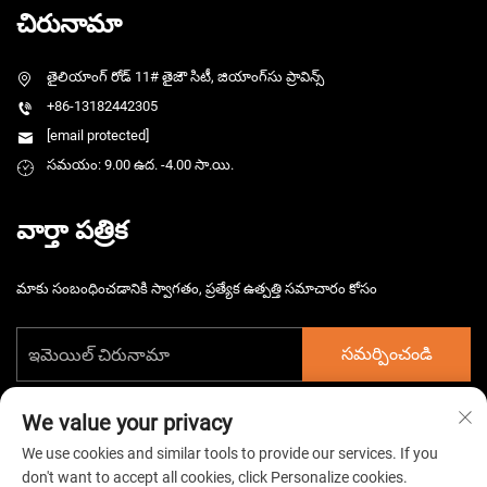
చిరునామా
తైలియాంగ్ రోడ్ 11# తైజౌ సిటీ, జియాంగ్‌సు ప్రావిన్స్
+86-13182442305
[email protected]
సమయం: 9.00 ఉద. -4.00 సా.యి.
వార్తా పత్రిక
మాకు సంబంధించడానికి స్వాగతం, ప్రత్యేక ఉత్పత్తి సమాచారం కోసం
సమర్పించండి
We value your privacy
We use cookies and similar tools to provide our services. If you
don't want to accept all cookies, click Personalize cookies.