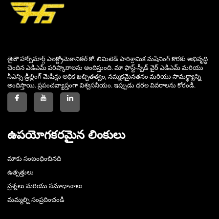
తైజౌ హార్స్‌మార్గ్ ఎలక్ట్రోమెకానికల్ కో. లిమిటెడ్ పారిశ్రామిక మషినింగ్ కొరకు అభివృద్ధి
చెందిన ఎడిఎమ్ పరిష్కారాలను అందిస్తుంది. మా ఫాస్ట్-స్పీడ్ వైర్ ఎడిఎమ్ మరియు
సిఎన్సి డ్రిల్లింగ్ మెషిన్లు అధిక ఖచ్చితత్వం, నమ్మకమైనతనం మరియు సామర్థ్యాన్ని
అందిస్తాయి. ప్రపంచవ్యాప్తంగా విశ్వసనీయం. ఇప్పుడు ధరల వివరాలను కోరండి.
ఉపయోగకరమైన లింకులు
మాకు సంబంధించినది
ఉత్పత్తులు
ప్రశ్నలు మరియు సమాధానాలు
మమ్మల్ని సంప్రదించండి