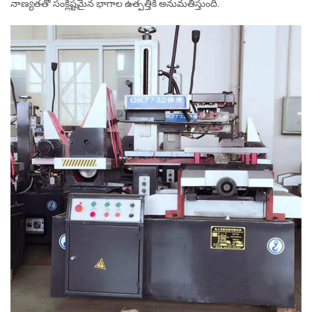
నాణ్యతతో సంక్లిష్టమైన భాగాల ఉత్పత్తికి అనుమతిస్తుంది.