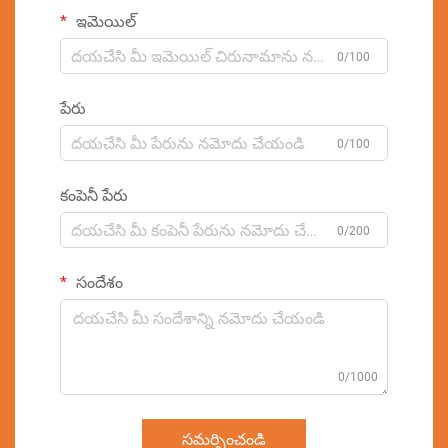
ఇమెయిల్
0/100
పేరు
0/100
కంపెనీ పేరు
0/200
సందేశం
0/1000
సమర్పించండి