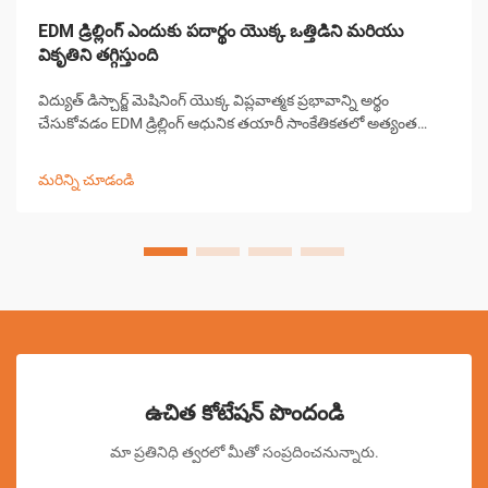
EDM డ్రిల్లింగ్ ఎందుకు పదార్థం యొక్క ఒత్తిడిని మరియు
వికృతిని తగ్గిస్తుంది
విద్యుత్ డిస్చార్జ్ మెషినింగ్ యొక్క విప్లవాత్మక ప్రభావాన్ని అర్థం
చేసుకోవడం EDM డ్రిల్లింగ్ ఆధునిక తయారీ సాంకేతికతలో అత్యంత
గణనీయమైన పురోగతులలో ఒకటిగా నిలిచింది. ఈ సంక్లిష్టమైన
మెషినింగ్ ప్రక్రియ పరిశ్రమలు పూర్వ-...
మరిన్ని చూడండి
ఉచిత కోటేషన్ పొందండి
మా ప్రతినిధి త్వరలో మీతో సంప్రదించనున్నారు.