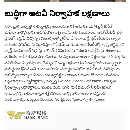
బుద్ధిగా అటవీ నిర్వాహక లక్షణాలు
సరసమైన ఉత్పత్తి సామర్థ్యాన్ని అందించడానికి ఆధునిక EDM వైర్ కటింగ్
మెషీన్లు అత్యాధునిక ఆటోమేషన్ లక్షణాలను కలిగి ఉంటాయి. ఆటోమేటెడ్ వైర్
థ్రెడింగ్ సిస్టమ్ విచ్ఛిన్నం సందర్భంలో వైర్‌ను వేగంగా మళ్లీ థ్రెడ్ చేయడం ద్వారా
నిరంతర పనితీరును నిర్ధారిస్తూ డౌన్‌టైమ్ మరియు ఆపరేటర్ జోక్యాన్ని తగ్గిస్తుంది.
స్మార్ట్ మానిటరింగ్ సిస్టమ్లు కటింగ్ పరిస్థితులను నిరంతరం విశ్లేషిస్తూ ఉంటాయి
మరియు అవసరమైన పారామితులను స్వయంచాలకంగా సర్దుబాటు చేసి ఉత్తమ
పనితీరును నిర్ధారిస్తాయి. మెషీన్లలో ఉన్న అధునాతన షెడ్యూలింగ్ సామర్థ్యాలు
సమర్థవంతమైన పని క్రమం మరియు పదార్థం ఉపయోగానికి అనుమతిస్తాయి.
అమర్చిన నాణ్యత నియంత్రణ వ్యవస్థలు వాస్తవ సమయ కొలతలు మరియు
సర్దుబాట్లను నిర్వహిస్తాయి, ఉత్పత్తి పరుగుల సమయంలో భాగాల నాణ్యత
స్థిరత్వాన్ని నిర్ధారిస్తాయి. ఇంటెలిజెంట్ పవర్ మేనేజ్‌మెంట్ సిస్టమ్ కటింగ్
సామర్థ్యాన్ని కాపలా కాస్తూ శక్తి వినియోగాన్ని అనుగుణంగా చేస్తుంది,
పరిచయాత్మక ఖర్చులు మరియు పర్యావరణ ప్రభావాన్ని తగ్గిస్తుంది.