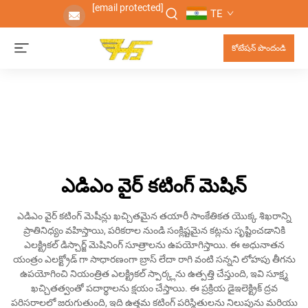
[email protected]
TE
కోటేషన్ పొందండి
ఎడిఎం వైర్ కటింగ్ మెషిన్
ఎడిఎం వైర్ కటింగ్ మెషీన్లు ఖచ్చితమైన తయారీ సాంకేతికత యొక్క శిఖరాన్ని
ప్రాతినిధ్యం వహిస్తాయి, పరికరాల నుండి సంక్లిష్టమైన కట్లను సృష్టించడానికి
ఎలక్ట్రికల్ డిస్చార్జ్ మెషినింగ్ సూత్రాలను ఉపయోగిస్తాయి. ఈ అధునాతన
యంత్రం ఎలక్ట్రోడ్ గా సాధారణంగా బ్రాస్ లేదా రాగి వంటి సన్నని లోహపు తీగను
ఉపయోగించి నియంత్రిత ఎలక్ట్రికల్ స్పార్క్లను ఉత్పత్తి చేస్తుంది, ఇవి సూక్ష్మ
ఖచ్చితత్వంతో పదార్థాలను క్షయం చేస్తాయి. ఈ ప్రక్రియ డైఇలెక్ట్రిక్ ద్రవ
పరిసరాలలో జరుగుతుంది, ఇది ఉత్తమ కటింగ్ పరిస్థితులను నిలుపును మరియు