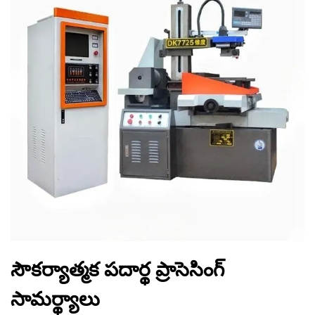
సౌకర్యాత్మక పదార్థ ప్రాసెసింగ్
సామర్థ్యాలు