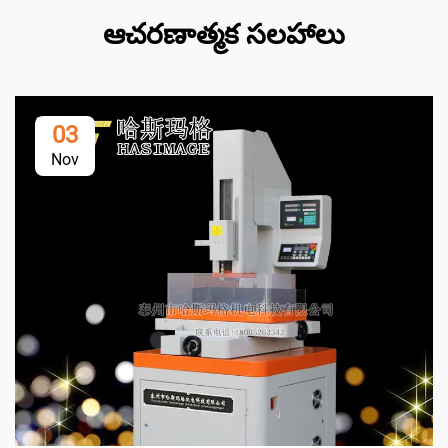
ఆచరణాత్మక సలహాలు
03
Nov