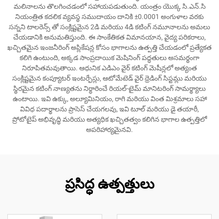
మలినాలను తొలగించడంలో సహాయపడుతుంది. యంత్రం యొక్క సి.ఎన్.సి
నియంత్రిత కదలిక వ్యవస్థ సముదాయం దానికి ±0.0001 అంగుళాల వరకు
సన్నని టాలరెన్స్ తో సంక్లిష్టమైన 2డి మరియు 4డి కటింగ్ నమూనాలను అమలు
చేయడానికి అనుమతిస్తుంది. ఈ సాంకేతికత విమానయాన, వైద్య పరికరాలు,
ఖచ్చితమైన ఇంజనీరింగ్ అప్లికేషన్ల కోసం భాగాలను ఉత్పత్తి చేయడంలో ప్రత్యేకత
కలిగి ఉంటుంది, అక్కడ సాంప్రదాయిక మెషినింగ్ పద్ధతులు అసమర్థంగా
నిరూపితమవుతాయి. ఆధునిక ఎడిఎం వైర్ కటింగ్ మెషీన్లలో అత్యంత
సంక్లిష్టమైన కంప్యూటర్ ఇంటర్ఫేస్లు, ఆటోమేటెడ్ వైర్ థ్రెడింగ్ సిస్టమ్లు మరియు
స్థిరమైన కటింగ్ నాణ్యతను నిర్ధారించే రియల్-టైమ్ మానిటరింగ్ సామర్థ్యాలు
ఉంటాయి. ఇవి ఉక్కు, అల్యూమినియం, రాగి మరియు వింత మిశ్రమాలు సహా
వివిధ పదార్థాలను ప్రాసెస్ చేయగలవు, ఇవి టూల్ మరియు డై తయారీ,
ప్రోటోటైప్ అభివృద్ధి మరియు అత్యధిక ఖచ్చితత్వం కలిగిన భాగాల ఉత్పత్తిలో
అపరిహార్యమైనవి.
ప్రసిద్ధ ఉత్పత్తులు