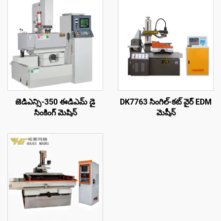
జెడిఎన్సి-350 ఈడిఎమ్ డై
DK7763 సింగిల్-కట్ వైర్ EDM
సింకింగ్ మెషిన్
మెషీన్