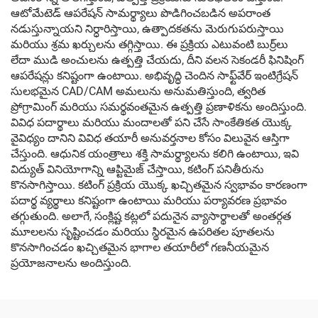
ఆటోమేటెడ్ ఆపరేషన్ సామర్థ్యాలు పొడిగించబడిన అపరాంత
నడుస్తున్నాయని నిర్ధారిస్తాయి, ఉత్పాదకతను మెరుగుపరుస్తాయి
మరియు శ్రమ ఖర్చులను తగ్గిస్తాయి. ఈ ప్రక్రియ ఎటువంటి బుర్ర్‌లు
లేదా ముడి అంచులను ఉత్పత్తి చేయదు, దీని వలన సెకండరీ ఫినిషింగ్
ఆపరేషన్లు కనిష్టంగా ఉంటాయి. అభివృద్ధి చెందిన సాఫ్ట్‌వేర్ ఇంటిగ్రేషన్
సులభమైన CAD/CAM అమలును అనుమతిస్తుంది, త్వరిత
ప్రోగ్రామింగ్ మరియు సమర్థవంతమైన ఉత్పత్తి ప్రణాళికను అందిస్తుంది.
వివిధ పదార్థాలు మరియు మందాలతో పని చేసే సాంకేతికత యొక్క
వైవిధ్యం దానిని వివిధ తయారీ అనువర్తనాల కోసం విలువైన ఆస్తిగా
చేస్తుంది. ఆధునిక యంత్రాలు శక్తి సామర్థ్యాలను కలిగి ఉంటాయి, ఇవి
విద్యుత్ వినియోగాన్ని ఆప్టిమైజ్ చేస్తాయి, కటింగ్ పనితీరును
కొనసాగిస్తాయి. కటింగ్ ప్రక్రియ యొక్క ఖచ్చితమైన స్వభావం కారణంగా
పదార్థ వ్యర్థాలు కనిష్టంగా ఉంటాయి మరియు పర్యావరణ ప్రభావం
తగ్గుతుంది. అలాగే, సంక్లిష్ట కట్లలో పదునైన వ్యాసార్థాలతో అంతర్గత
మూలలను సృష్టించడం మరియు స్థిరమైన ఉపరితల పూతలను
కొనసాగించడం ఖచ్చితమైన భాగాల తయారీలో గణనీయమైన
ప్రయోజనాలను అందిస్తుంది.