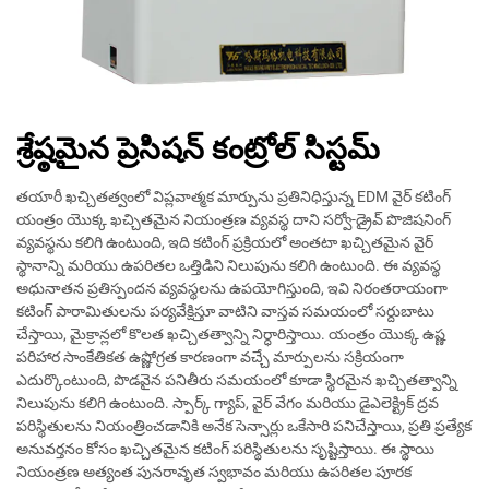
శ్రేష్ఠమైన ప్రెసిషన్ కంట్రోల్ సిస్టమ్
తయారీ ఖచ్చితత్వంలో విప్లవాత్మక మార్పును ప్రతినిధిస్తున్న EDM వైర్ కటింగ్
యంత్రం యొక్క ఖచ్చితమైన నియంత్రణ వ్యవస్థ దాని సర్వో-డ్రైవ్ పొజిషనింగ్
వ్యవస్థను కలిగి ఉంటుంది, ఇది కటింగ్ ప్రక్రియలో అంతటా ఖచ్చితమైన వైర్
స్థానాన్ని మరియు ఉపరితల ఒత్తిడిని నిలుపును కలిగి ఉంటుంది. ఈ వ్యవస్థ
అధునాతన ప్రతిస్పందన వ్యవస్థలను ఉపయోగిస్తుంది, ఇవి నిరంతరాయంగా
కటింగ్ పారామితులను పర్యవేక్షిస్తూ వాటిని వాస్తవ సమయంలో సర్దుబాటు
చేస్తాయి, మైక్రాన్లలో కొలత ఖచ్చితత్వాన్ని నిర్ధారిస్తాయి. యంత్రం యొక్క ఉష్ణ
పరిహార సాంకేతికత ఉష్ణోగ్రత కారణంగా వచ్చే మార్పులను సక్రియంగా
ఎదుర్కొంటుంది, పొడవైన పనితీరు సమయంలో కూడా స్థిరమైన ఖచ్చితత్వాన్ని
నిలుపును కలిగి ఉంటుంది. స్పార్క్ గ్యాప్, వైర్ వేగం మరియు డైఎలెక్ట్రిక్ ద్రవ
పరిస్థితులను నియంత్రించడానికి అనేక సెన్సార్లు ఒకేసారి పనిచేస్తాయి, ప్రతి ప్రత్యేక
అనువర్తనం కోసం ఖచ్చితమైన కటింగ్ పరిస్థితులను సృష్టిస్తాయి. ఈ స్థాయి
నియంత్రణ అత్యంత పునరావృత స్వభావం మరియు ఉపరితల పూరక