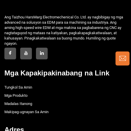
Ang Taizhou HarsMarg Electromechenical Co. Ltd. ay nagbibigay ng mga
advanced na solusyon sa EDM para sa machining sa industriya. Ang
aming high-speed wire EDM at mga makina sa pagbabarena ng CNC ay
nagtataguyod ng mataas na katiyakan, pagkakapagkakatiwalaan, at
kahusayan. Pinagkakatiwalaan sa buong mundo. Humiling ng quote
ngayon.
Mga Kapakipakinabang na Link
Tungkol Sa Amin
Mga Produkto
Madalas Itanong
Makipag-ugnayan Sa Amin
Adres