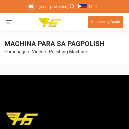
TL
[email protected]
Kumuha ng Quote
MACHINA PARA SA PAGPOLISH
Homepage
/
Video
/
Polishing Machine