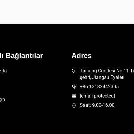
lı Bağlantılar
Adres
zda
Tailiang Caddesi No:11 T
şehri, Jiangsu Eyaleti
+86-13182442305
[email protected]
şın
Saat: 9.00-16.00