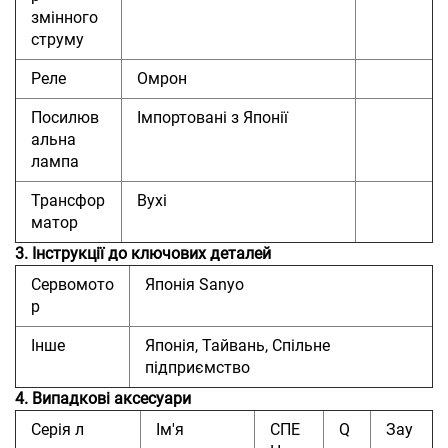
змінного
струму
Реле
Омрон
Посилюв
Імпортовані з Японії
альна
лампа
Трансфор
Вухі
матор
3. Інструкції до ключових деталей
Сервомото
Японія Sanyo
р
Інше
Японія, Тайвань, Спільне
підприємство
4. Випадкові аксесуари
Серія
л
Ім'я
СПЕ
Q
Зау