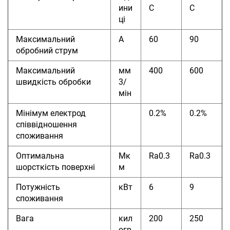
ини
C
C
ці
Максимальний
А
60
90
обробний струм
Максимальний
мм
400
600
швидкість обробки
3/
мін
Мінімум
електрод
0.2%
0.2%
співвідношення
споживання
Оптимальна
Мк
Ra0.3
Ra0.3
шорсткість поверхні
м
Потужність
кВт
6
9
споживання
Вага
кил
200
250
огр