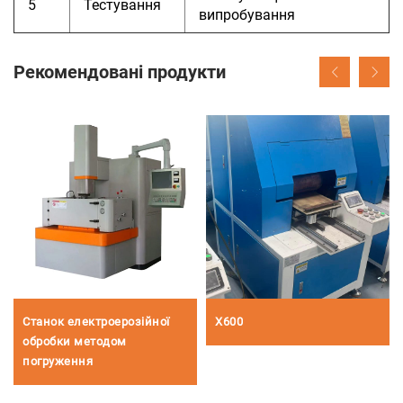
5
Тестування
випробування
Рекомендовані продукти
Станок електроерозійної
X600
обробки методом
погруження