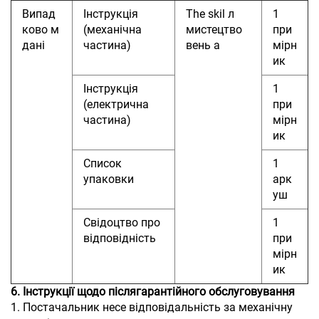
Випад
Інструкція
The
skil
л
1
ково
м
(механічна
мистецтво
при
дані
частина)
вень
а
мірн
ик
Інструкція
1
(електрична
при
частина)
мірн
ик
Список
1
упаковки
арк
уш
Свідоцтво про
1
відповідність
при
мірн
ик
6. Інструкції щодо післягарантійного обслуговування
1. Постачальник несе відповідальність за механічну