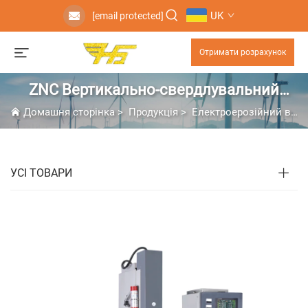
UK
[email protected]
Отримати розрахунок
ZNC Вертикально-свердлувальний
електроерозійний верстат
Домашня сторінка
>
Продукція
>
Електроерозійний верстат з виготовленням форм
УСІ ТОВАРИ