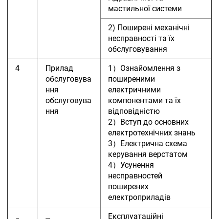
мастильної системи
2) Поширені механічні
несправності та їх
обслуговування
4
Прилад
1）Ознайомлення з
обслуговува
поширеними
ння
електричними
обслуговува
компонентами та їх
ння
відповідністю
2）Вступ до основних
електротехнічних знань
3）Електрична схема
керування верстатом
4）Усунення
несправностей
поширених
електроприладів
Експлуатаційні