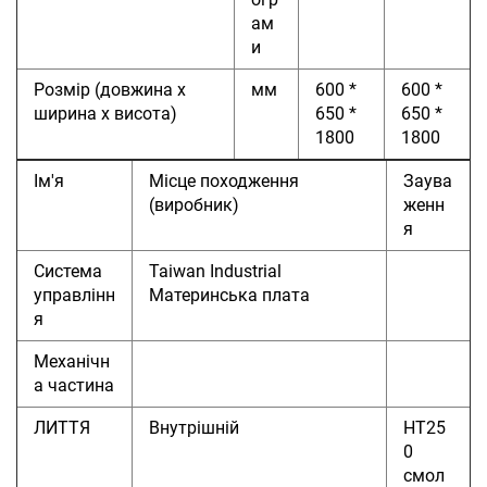
ам
и
Розмір
(довжина x
мм
600 *
600 *
ширина x висота)
650 *
650 *
1800
1800
Ім'я
Місце походження
Заува
(виробник)
женн
я
Система
Taiwan Industrial
управлінн
Материнська плата
я
Механічн
а частина
ЛИТТЯ
Внутрішній
HT25
0
смол