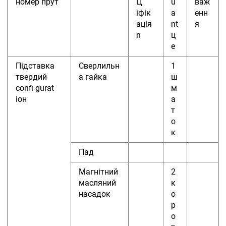
номер
прут
Ц
u
важ
іфік
a
енн
ація
nt
я
n
ц
е
Підставка
Сверлильн
1
твердий
а гайка
ш
confi
gurat
м
іон
а
т
о
к
Пад
Магнітний
2
масляний
к
насадок
о
р
о