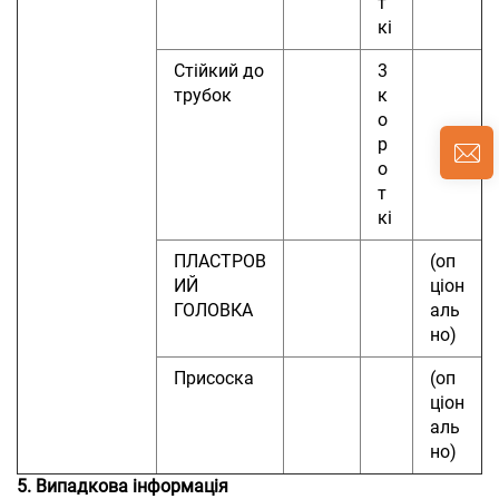
т
кі
Стійкий до
3
трубок
к
о
р
о
т
кі
ПЛАСТРОВ
(оп
ИЙ
ціон
ГОЛОВКА
аль
но)
Присоска
(оп
ціон
аль
но)
5. Випадкова інформація