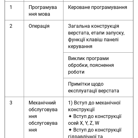
1
Програмува
Кероване програмування
ння
мова
2
Операція
Загальна конструкція
верстата, етапи запуску,
функції клавіш панелі
керування
Виклик програми
обробки, пояснення
роботи
Примітки щодо
експлуатації верстата
3
Механічний
1) Вступ до механічної
обслуговува
конструкції
ння
✦ Вступ до конструкції
обслуговува
осей X, Y, Z, W
ння
✦ Вступ до конструкції
гідравлічної та