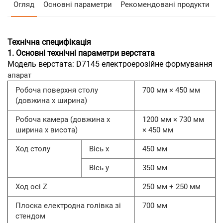
Огляд
Основні параметри
Рекомендовані продукти
Технічна специфікація
1. Основні технічні параметри верстата
Модель верстата: D7145 електроерозійне формування
апарат
Робоча поверхня столу
700 мм × 450 мм
(довжина x ширина)
Робоча камера (довжина x
1200 мм × 730 мм
ширина x висота)
× 450 мм
Ход столу
Вісь x
450 мм
Вісь y
350 мм
Ход осі Z
250 мм + 250 мм
Плоска електродна голівка зі
700 мм
стендом