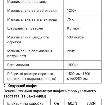
Максимальна відстань
Максимальна вага заготовки
1200кг
Максимальна вага електрода
75 кг
Шершавість поверхні
0,3 мкм
Максимальна швидкість
500 мм/хв
обробки
Максимальне споживання
2кВт
потужності
Вага машини
1800кг
Габаритні розміри верстата
1500 мм×1500
(довжина x ширина x висота)
мм×2250 мм
2. Керуючий шафет
Основні технічні параметри шафета формувального
верстата (за бажанням)
Електрична коробка
Од
60ZN
90ZN