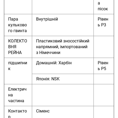
а
пісок
Пара
Внутрішній
Рівен
кульково
ь P3
го гвинта
КОЛЕКТО
Пластиковий зносостійкий
ВНЯ
напрямний, імпортований
РЕЙНА
з Німеччини
підшипни
Домашній: Харбін
Рівен
к
ь P5
Японія: NSK
Електрич
на
частина
Контакто
Сіменс
р