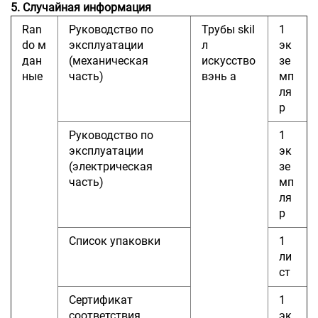
5. Случайная информация
Ran
Руководство по
Трубы
skil
1
do
м
эксплуатации
л
эк
дан
(механическая
искусство
зе
ные
часть)
вэнь
а
мп
ля
р
Руководство по
1
эксплуатации
эк
(электрическая
зе
часть)
мп
ля
р
Список упаковки
1
ли
ст
Сертификат
1
соответствия
эк