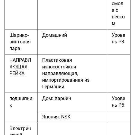
смол
а с
песко
м
Шарико-
Домашний
Урове
винтовая
нь P3
пара
НАПРАВЛ
Пластиковая
ЯЮЩАЯ
износостойкая
РЕЙКА
направляющая,
импортированная из
Германии
подшипни
Дом: Харбин
Урове
к
нь P5
Япония: NSK
Электрич