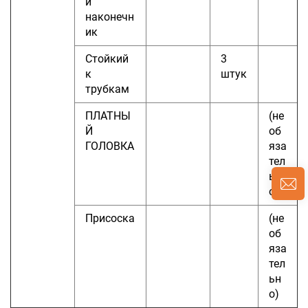
й
наконечн
ик
Стойкий
3
к
штук
трубкам
ПЛАТНЫ
(не
Й
об
ГОЛОВКА
яза
тел
ьн
о)
Присоска
(не
об
яза
тел
ьн
о)