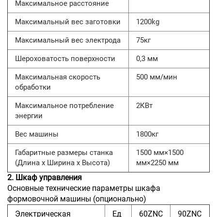
Максимальное расстояние
Максимальный вес заготовки
1200kg
Максимальный вес электрода
75кг
Шероховатость поверхности
0,3 мм
Максимальная скорость
500 мм/мин
обработки
Максимальное потребление
2КВт
энергии
Вес машины
1800кг
Габаритные размеры станка
1500 мм×1500
(Длина x Ширина x Высота)
мм×2250 мм
2. Шкаф управления
Основные технические параметры шкафа
формовочной машины (опционально)
Электрическая
Ед
60ZNC
90ZNC