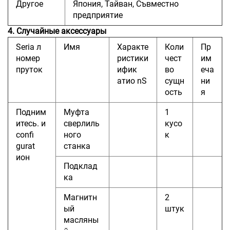
Другое
Япония, Тайван, Съвместно
предприятие
4. Случайные аксессуары
Seria
л
Имя
Характе
Коли
Пр
номер
ристики
чест
им
пруток
ифик
во
еча
атио
nS
сущн
ни
ость
я
Подним
Муфта
1
итесь.
и
сверлиль
кусо
confi
ного
к
gurat
станка
ион
Подклад
ка
Магнитн
2
ый
штук
масляны