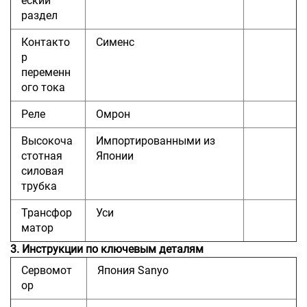
еский
раздел
Контакто
Сименс
р
переменн
ого тока
Реле
Омрон
Высокоча
Импортированными из
стотная
Японии
силовая
трубка
Трансфор
Уси
матор
3. Инструкции по ключевым деталям
Сервомот
Япония Sanyo
ор