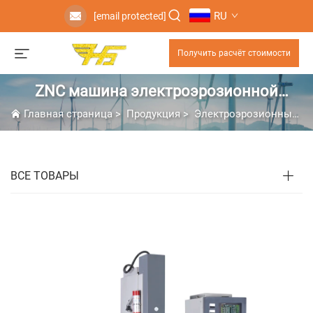
RU
[email protected]
Получить расчёт стоимости
ZNC машина электроэрозионной
обработки с зажатием электрода
Главная страница
>
Продукция
>
Электроэрозионный Станок С Погружением
ВСЕ ТОВАРЫ