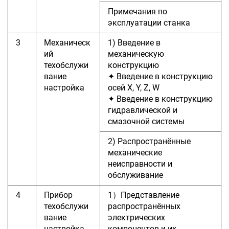
Примечания по
эксплуатации станка
3
Механическ
1) Введение в
ий
механическую
техобслужи
конструкцию
вание
✦ Введение в конструкцию
настройка
осей X, Y, Z, W
✦ Введение в конструкцию
гидравлической и
смазочной системы
2) Распространённые
механические
неисправности и
обслуживание
4
Прибор
1）Представление
техобслужи
распространённых
вание
электрических
настройка
компонентов и их