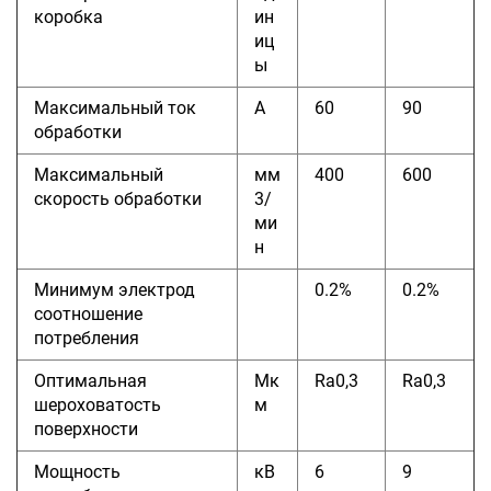
коробка
ин
иц
ы
Максимальный
ток
А
60
90
обработки
Максимальный
мм
400
600
скорость обработки
3/
ми
н
Минимум
электрод
0.2%
0.2%
соотношение
потребления
Оптимальная
Мк
Ra0,3
Ra0,3
шероховатость
м
поверхности
Мощность
кВ
6
9