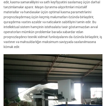
edir, kəsmə səmərəliliyini və səth keyfiyyətini saxlamaq üçün dərhal
tənzimləmələr aparır. Maşın öyrənmə alqoritmləri müxtəlif
materiallar və həndəsələr üçün optimal kəsmə parametrlərini
proqnozlaşdırmaq üçün keçmiş məlumatları özündə birləşdirir,
quraşdırma vaxtını azaldır və nəticələrin sabitliyini təmin edir. Bu
intellektual sistem həmçinin istehsalata təsir göstərməzdən əvvəl
operatorları mümkün problemlər barədə xəbərdar edən
proqnozlaşdırıcı texniki xidmət funksiyalarını da özündə birləşdirir, iş
vaxtının və məhsuldarlığın maksimum səviyyədə saxlanılmasına
kömək edir.