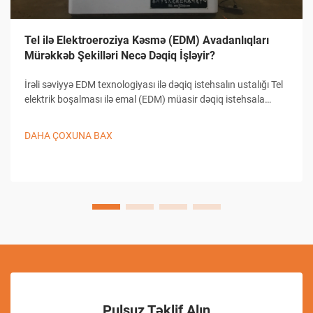
Tel ilə Elektroeroziya Kəsmə (EDM) Avadanlıqları
Mürəkkəb Şekilləri Necə Dəqiq İşləyir?
İrəli səviyyə EDM texnologiyası ilə dəqiq istehsalın ustalığı Tel
elektrik boşalması ilə emal (EDM) müasir dəqiq istehsala
əsaslanır və mürəkkəb formaların yaradılmasında, həmçinin
detallı dizaynların hazırlanmasında bənzəri olmayan imkanlar
DAHA ÇOXUNA BAX
təqdim edir...
Pulsuz Təklif Alın