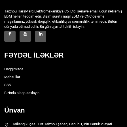
Taizhou HarsMarg Elektromexanikiya Co. Ltd. sənaye emalı üçün irəliləmiş
EDM həlləri təqdim edir. Bizim sürətli naqil EDM və CNC deləmə
maşınlarımız yüksək dəqiqlik, etibarlılıq və səmərəlilik təmin edir. Bütün
dünyada etimad edilir. Bu gün qiymət təklifi istəyin.
FƏYDƏL İLƏKLƏR
Haqqımızda
Məhsullar
SSS
Bizimlə əlaqə saxlayın
Ünvan
Tailiang küçəsi 11# Taizhou şəhəri, Cənubi Çinin Cənub vilayəti