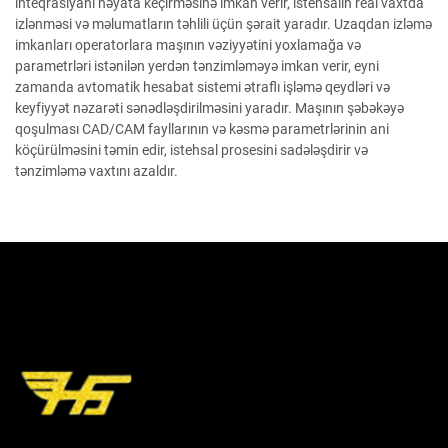
inteqrasiyanı həyata keçirməsinə imkan verir, istehsalın real vaxtda
izlənməsi və məlumatların təhlili üçün şərait yaradır. Uzaqdan izləmə
imkanları operatorlara maşının vəziyyətini yoxlamağa və
parametrləri istənilən yerdən tənzimləməyə imkan verir, eyni
zamanda avtomatik hesabat sistemi ətraflı işləmə qeydləri və
keyfiyyət nəzarəti sənədləşdirilməsini yaradır. Maşının şəbəkəyə
qoşulması CAD/CAM fayllarının və kəsmə parametrlərinin ani
köçürülməsini təmin edir, istehsal prosesini sadələşdirir və
tənzimləmə vaxtını azaldır.