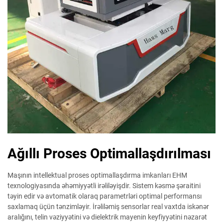
Ağıllı Proses Optimallaşdırılması
Maşının intellektual proses optimallaşdırma imkanları EHM
texnologiyasında əhəmiyyətli irəliləyişdir. Sistem kəsmə şəraitini
təyin edir və avtomatik olaraq parametrləri optimal performansı
saxlamaq üçün tənzimləyir. İrəliləmiş sensorlar real vaxtda iskənər
aralığını, telin vəziyyətini və dielektrik mayenin keyfiyyətini nəzarət