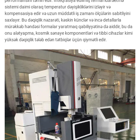
performansını təmin edir. İnteqrasiya edilmiş termal idarəetmə
sistemi daimi olaraq temperatur dəyişikliklərini izləyir və
kompensasiya edir və uzun müddətli iş zamanı ölçülərin sabitliyini
saxlayır. Bu dəqiqlik nəzarəti, kəskin künclər və incə detallarla
mürəkkəb həndəsi formalar yaratmaq qabiliyyətinə də aiddir, bu da
onu alətyapma, kosmik sənaye komponentləri və tibbi cihazlar kimi
yüksək dəqiqlik tələb edən tətbiqlər üçün qiymətli edir.