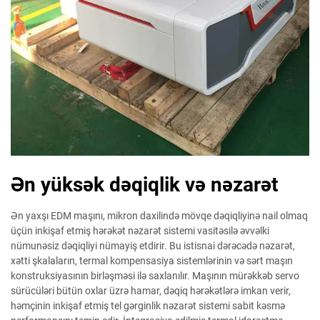
Ən yüksək dəqiqlik və nəzarət
Ən yaxşı EDM maşını, mikron daxilində mövqe dəqiqliyinə nail olmaq
üçün inkişaf etmiş hərəkət nəzarət sistemi vasitəsilə əvvəlki
nümunəsiz dəqiqliyi nümayiş etdirir. Bu istisnai dərəcədə nəzarət,
xətti şkalaların, termal kompensasiya sistemlərinin və sərt maşın
konstruksiyasının birləşməsi ilə saxlanılır. Maşının mürəkkəb servo
sürücüləri bütün oxlar üzrə hamar, dəqiq hərəkətlərə imkan verir,
həmçinin inkişaf etmiş tel gərginlik nəzarət sistemi sabit kəsmə