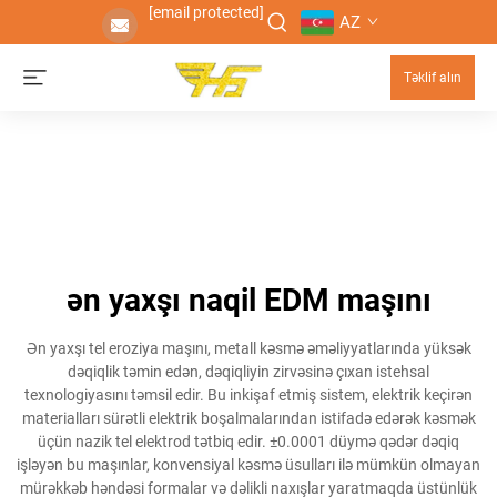
[email protected]
AZ
Təklif alın
ən yaxşı naqil EDM maşını
Ən yaxşı tel eroziya maşını, metall kəsmə əməliyyatlarında yüksək
dəqiqlik təmin edən, dəqiqliyin zirvəsinə çıxan istehsal
texnologiyasını təmsil edir. Bu inkişaf etmiş sistem, elektrik keçirən
materialları sürətli elektrik boşalmalarından istifadə edərək kəsmək
üçün nazik tel elektrod tətbiq edir. ±0.0001 düymə qədər dəqiq
işləyən bu maşınlar, konvensiyal kəsmə üsulları ilə mümkün olmayan
mürəkkəb həndəsi formalar və dəlikli naxışlar yaratmaqda üstünlük