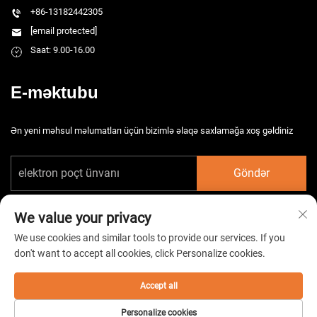
+86-13182442305
[email protected]
Saat: 9.00-16.00
E-məktubu
Ən yeni məhsul məlumatları üçün bizimlə əlaqə saxlamağa xoş gəldiniz
Göndər
We value your privacy
We use cookies and similar tools to provide our services. If you
don't want to accept all cookies, click Personalize cookies.
Copyright © 2026 Çin Taizhou HarsMarg Elektromexaniki Şirkəti Ltd. Bütün
hüquqlar qorunur. -
Gizlilik Siyasəti
Accept all
Personalize cookies