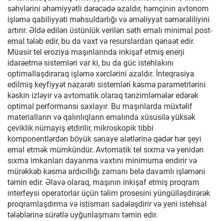
səhvlərini əhəmiyyətli dərəcədə azaldır, həmçinin avtonom
işləmə qabiliyyəti məhsuldarlığı və əməliyyat səmərəliliyini
artırır. Əldə edilən üstünlük verilən səth emalı minimal post-
emal tələb edir, bu da vaxt və resurslardan qənaət edir.
Müasir tel eroziya maşınlarında inkişaf etmiş enerji
idarəetmə sistemləri var ki, bu da güc istehlakını
optimallaşdıraraq işləmə xərclərini azaldır. İnteqrasiya
edilmiş keyfiyyət nəzarəti sistemləri kəsmə parametrlərini
kəskin izləyir və avtomatik olaraq tənzimləmələr edərək
optimal performansı saxlayır. Bu maşınlarda müxtəlif
materialların və qalınlıqların emalında xüsusilə yüksək
çeviklik nümayiş etdirilir, mikroskopik tibbi
komponentlərdən böyük sənaye alətlərinə qədər hər şeyi
emal etmək mümkündür. Avtomatik tel sıxma və yenidən
sıxma imkanları dayanma vaxtını minimuma endirir və
mürəkkəb kəsmə ardıcıllığı zamanı belə davamlı işləməni
təmin edir. Əlavə olaraq, maşının inkişaf etmiş proqram
interfeysi operatorlar üçün təlim prosesini yüngülləşdirərək
proqramlaşdırma və istismarı sadələşdirir və yeni istehsal
tələblərinə sürətlə uyğunlaşmanı təmin edir.