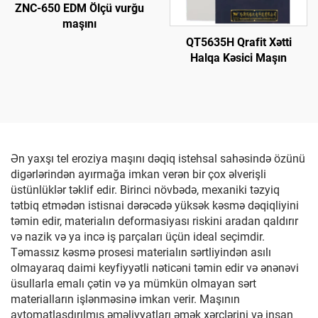
ZNC-650 EDM Ölçü vurğu
maşını
QT5635H Qrafit Xətti
Halqa Kəsici Maşın
Ən yaxşı tel eroziya maşını dəqiq istehsal sahəsində özünü
digərlərindən ayırmağa imkan verən bir çox əlverişli
üstünlüklər təklif edir. Birinci növbədə, mexaniki təzyiq
tətbiq etmədən istisnai dərəcədə yüksək kəsmə dəqiqliyini
təmin edir, materialın deformasiyası riskini aradan qaldırır
və nazik və ya incə iş parçaları üçün ideal seçimdir.
Təmassız kəsmə prosesi materialın sərtliyindən asılı
olmayaraq daimi keyfiyyətli nəticəni təmin edir və ənənəvi
üsullarla emalı çətin və ya mümkün olmayan sərt
materialların işlənməsinə imkan verir. Maşının
avtomatlaşdırılmış əməliyyatları əmək xərclərini və insan