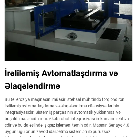
İrəliləmiş Avtomatlaşdırma və
Əlaqələndirmə
Bu tel eroziya maşınasını müasir istehsal mühitində fərqləndirən
irəliləmiş avtomatlaşdırma və əlaqələndirmə xüsusiyyətlərinin
inteqrasiyasıdır. Sistem iş parçasının avtomatik yüklənməsi və
boşaldılması üçün mürəkkəb robot inteqrasiyası imkanlarını ehtiva
edir və bu da əslində işıqsız işləməni təmin edir. Maşının Sənaye 4.0
uyğunluğu onun zavod idarəetmə sistemləri ilə pürüzsüz