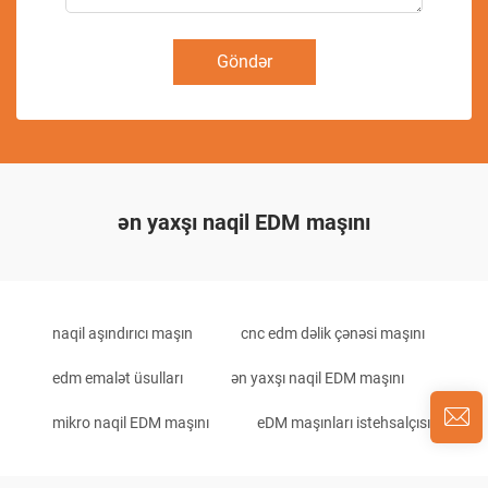
Göndər
ən yaxşı naqil EDM maşını
naqil aşındırıcı maşın
cnc edm dəlik çənəsi maşını
edm emalət üsulları
ən yaxşı naqil EDM maşını
mikro naqil EDM maşını
eDM maşınları istehsalçısı