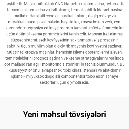
təşkil edir. Maşın, mürəkkəb CNC idarəetmə sistemlərinə, avtomatik
tel sıxma sistemlərinə və irəli alınmış termal sabitlik idarəetməsinə
malikdir. Hərəkətli çoxoxlu hərəkət imkanı, dəqiq mövqe və
mürəkkəb bucaq kəsilmələrini həyata keçirməyə imkan verir, eyni
zamanda inteqrasiya edilmiş proqram təminatı müxtəlif materiallar
üçün optimal kəsmə parametrlərini təmin edir. Maşının irəli alınmış
süzgəc sistemi, səth keyfiyyətinin saxlanması və iş prosesinin
sabitliyi üçün mühüm olan dielektrik mayenin keyfiyyətini saxlayır.
Müasir tel eroziya maşınları həmçinin işləmə göstəricilərini izləyən,
təmir tələblərini proqnozlaşdıran və kəsmə strategiyalarını reallıqda
optimallaşdıran ağıllı monitorinq sistemləri ilə təchiz olunmuşdur. Bu
xüsusiyyətlər onu, aviapesnək, tibbi cihaz istehsalı və alət-dəmir
işləmə kimi yüksək dəqiqlikli komponentlər tələb edən sənaye
sektorları üçün qiymətli edir.
Yeni məhsul tövsiyələri