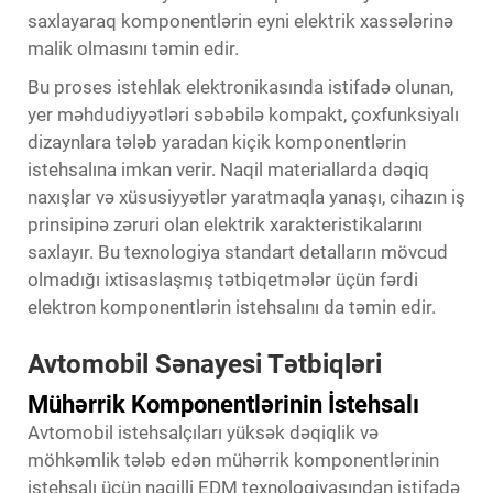
saxlayaraq komponentlərin eyni elektrik xassələrinə
malik olmasını təmin edir.
Bu proses istehlak elektronikasında istifadə olunan,
yer məhdudiyyətləri səbəbilə kompakt, çoxfunksiyalı
dizaynlara tələb yaradan kiçik komponentlərin
istehsalına imkan verir. Naqil materiallarda dəqiq
naxışlar və xüsusiyyətlər yaratmaqla yanaşı, cihazın iş
prinsipinə zəruri olan elektrik xarakteristikalarını
saxlayır. Bu texnologiya standart detalların mövcud
olmadığı ixtisaslaşmış tətbiqetmələr üçün fərdi
elektron komponentlərin istehsalını da təmin edir.
Avtomobil Sənayesi Tətbiqləri
Mühərrik Komponentlərinin İstehsalı
Avtomobil istehsalçıları yüksək dəqiqlik və
möhkəmlik tələb edən mühərrik komponentlərinin
istehsalı üçün naqilli EDM texnologiyasından istifadə