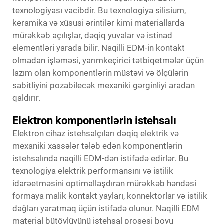
texnologiyası vacibdir. Bu texnologiya silisium,
keramika və xüsusi ərintilər kimi materiallarda
mürəkkəb açılışlar, dəqiq yuvalar və istinad
elementləri yarada bilir. Naqilli EDM-in kontakt
olmadan işləməsi, yarımkeçirici tətbiqetmələr üçün
lazım olan komponentlərin müstəvi və ölçülərin
sabitliyini pozabilecək mexaniki gərginliyi aradan
qaldırır.
Elektron komponentlərin istehsalı
Elektron cihaz istehsalçıları dəqiq elektrik və
mexaniki xassələr tələb edən komponentlərin
istehsalında naqilli EDM-dən istifadə edirlər. Bu
texnologiya elektrik performansını və istilik
idarəetməsini optimallaşdıran mürəkkəb həndəsi
formaya malik kontakt yayları, konnektorlar və istilik
dağları yaratmaq üçün istifadə olunur. Naqilli EDM
material bütövlüyünü istehsal prosesi boyu