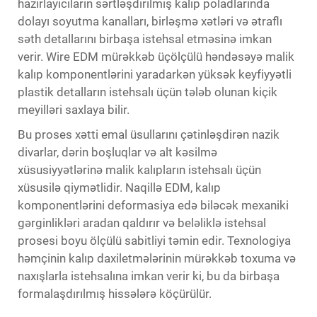
hazırlayıcıların sərtləşdirilmiş kalıp poladlarında
dolayı soyutma kanalları, birləşmə xətləri və ətraflı
səth detallarını birbaşa istehsal etməsinə imkan
verir. Wire EDM mürəkkəb üçölçülü həndəsəyə malik
kalıp komponentlərini yaradarkən yüksək keyfiyyətli
plastik detalların istehsalı üçün tələb olunan kiçik
meyilləri saxlaya bilir.
Bu proses xətti emal üsullarını çətinləşdirən nazik
divarlar, dərin boşluqlar və alt kəsilmə
xüsusiyyətlərinə malik kalıpların istehsalı üçün
xüsusilə qiymətlidir. Naqillə EDM, kalıp
komponentlərini deformasiya edə biləcək mexaniki
gərginlikləri aradan qaldırır və beləliklə istehsal
prosesi boyu ölçülü sabitliyi təmin edir. Texnologiya
həmçinin kalıp daxiletmələrinin mürəkkəb toxuma və
naxışlarla istehsalına imkan verir ki, bu da birbaşa
formalaşdırılmış hissələrə köçürülür.