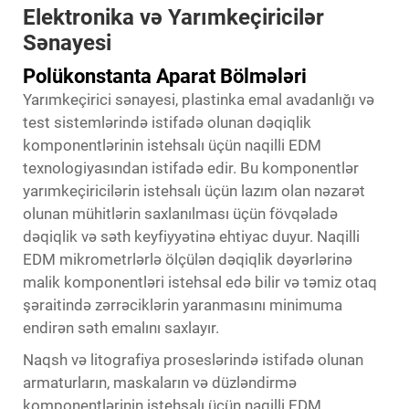
Elektronika və Yarımkeçiricilər
Sənayesi
Polükonstanta Aparat Bölmələri
Yarımkeçirici sənayesi, plastinka emal avadanlığı və
test sistemlərində istifadə olunan dəqiqlik
komponentlərinin istehsalı üçün naqilli EDM
texnologiyasından istifadə edir. Bu komponentlər
yarımkeçiricilərin istehsalı üçün lazım olan nəzarət
olunan mühitlərin saxlanılması üçün fövqəladə
dəqiqlik və səth keyfiyyətinə ehtiyac duyur. Naqilli
EDM mikrometrlərlə ölçülən dəqiqlik dəyərlərinə
malik komponentləri istehsal edə bilir və təmiz otaq
şəraitində zərrəciklərin yaranmasını minimuma
endirən səth emalını saxlayır.
Naqsh və litografiya proseslərində istifadə olunan
armaturların, maskaların və düzləndirmə
komponentlərinin istehsalı üçün naqilli EDM