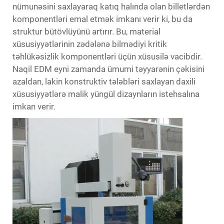
nümunəsini saxlayaraq katıq halında olan billetlərdən
komponentləri emal etmək imkanı verir ki, bu da
struktur bütövlüyünü artırır. Bu, material
xüsusiyyətlərinin zədələnə bilmədiyi kritik
təhlükəsizlik komponentləri üçün xüsusilə vacibdir.
Naqil EDM eyni zamanda ümumi təyyarənin çəkisini
azaldan, lakin konstruktiv tələbləri saxlayan daxili
xüsusiyyətlərə malik yüngül dizaynların istehsalına
imkan verir.