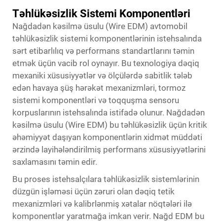
Təhlükəsizlik Sistemi Komponentləri
Nağdadən kəsilmə üsulu (Wire EDM) avtomobil
təhlükəsizlik sistemi komponentlərinin istehsalında
sərt etibarlılıq və performans standartlarını təmin
etmək üçün vacib rol oynayır. Bu texnologiya dəqiq
mexaniki xüsusiyyətlər və ölçülərdə sabitlik tələb
edən havaya şüş hərəkət mexanizmləri, tormoz
sistemi komponentləri və toqquşma sensoru
korpuslarının istehsalında istifadə olunur. Nağdadən
kəsilmə üsulu (Wire EDM) bu təhlükəsizlik üçün kritik
əhəmiyyət daşıyan komponentlərin xidmət müddəti
ərzində layihələndirilmiş performans xüsusiyyətlərini
saxlamasını təmin edir.
Bu proses istehsalçılara təhlükəsizlik sistemlərinin
düzgün işləməsi üçün zəruri olan dəqiq tetik
mexanizmləri və kalibrlənmiş xətalar nöqtələri ilə
komponentlər yaratmağa imkan verir. Nağd EDM bu