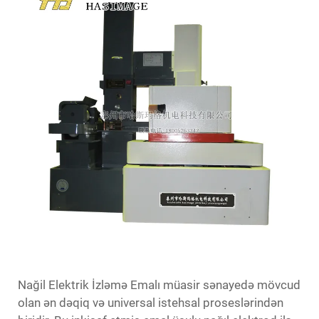
Nağil Elektrik İzləmə Emalı müasir sənayedə mövcud
olan ən dəqiq və universal istehsal proseslərindən