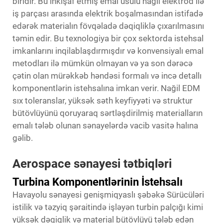
biridir. Bu inkişaf etmiş emal üsulu nağıl elektrod ilə
iş parçası arasında elektrik boşalmasından istifadə
edərək materialın fövqəladə dəqiqliklə çıxarılmasını
təmin edir. Bu texnologiya bir çox sektorda istehsal
imkanlarını inqilablaşdırmışdır və konvensiyalı emal
metodları ilə mümkün olmayan və ya son dərəcə
çətin olan mürəkkəb həndəsi formalı və incə detallı
komponentlərin istehsalına imkan verir. Nağil EDM
sıx toleranslar, yüksək səth keyfiyyəti və struktur
bütövlüyünü qoruyaraq sərtləşdirilmiş materialların
emalı tələb olunan sənayelərdə vacib vasitə halına
gəlib.
Aerospace sənayesi tətbiqləri
Turbina Komponentlərinin İstehsalı
Havayolu sənayesi genişmiqyaslı
şəbəkə Sürücüləri
istilik və təzyiq şəraitində işləyən turbin palçığı kimi
yüksək dəqiqlik və material bütövlüyü tələb edən