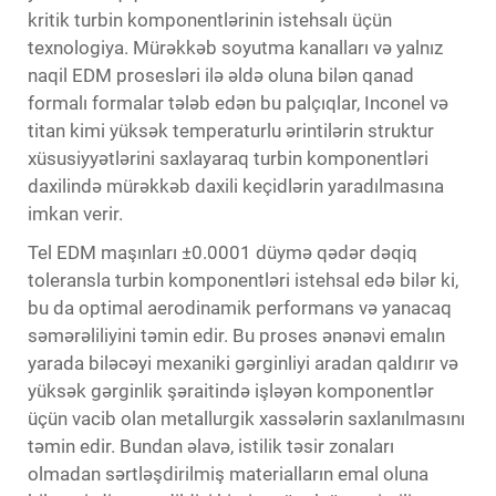
kritik turbin komponentlərinin istehsalı üçün
texnologiya. Mürəkkəb soyutma kanalları və yalnız
naqil EDM prosesləri ilə əldə oluna bilən qanad
formalı formalar tələb edən bu palçıqlar, Inconel və
titan kimi yüksək temperaturlu ərintilərin struktur
xüsusiyyətlərini saxlayaraq turbin komponentləri
daxilində mürəkkəb daxili keçidlərin yaradılmasına
imkan verir.
Tel EDM maşınları ±0.0001 düymə qədər dəqiq
toleransla turbin komponentləri istehsal edə bilər ki,
bu da optimal aerodinamik performans və yanacaq
səmərəliliyini təmin edir. Bu proses ənənəvi emalın
yarada biləcəyi mexaniki gərginliyi aradan qaldırır və
yüksək gərginlik şəraitində işləyən komponentlər
üçün vacib olan metallurgik xassələrin saxlanılmasını
təmin edir. Bundan əlavə, istilik təsir zonaları
olmadan sərtləşdirilmiş materialların emal oluna