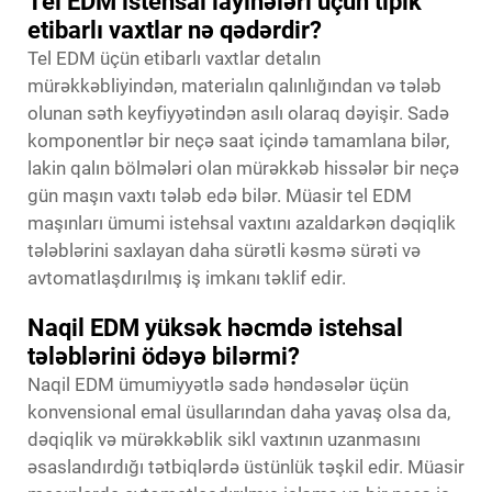
Tel EDM istehsal layihələri üçün tipik
etibarlı vaxtlar nə qədərdir?
Tel EDM üçün etibarlı vaxtlar detalın
mürəkkəbliyindən, materialın qalınlığından və tələb
olunan səth keyfiyyətindən asılı olaraq dəyişir. Sadə
komponentlər bir neçə saat içində tamamlana bilər,
lakin qalın bölmələri olan mürəkkəb hissələr bir neçə
gün maşın vaxtı tələb edə bilər. Müasir tel EDM
maşınları ümumi istehsal vaxtını azaldarkən dəqiqlik
tələblərini saxlayan daha sürətli kəsmə sürəti və
avtomatlaşdırılmış iş imkanı təklif edir.
Naqil EDM yüksək həcmdə istehsal
tələblərini ödəyə bilərmi?
Naqil EDM ümumiyyətlə sadə həndəsələr üçün
konvensional emal üsullarından daha yavaş olsa da,
dəqiqlik və mürəkkəblik sikl vaxtının uzanmasını
əsaslandırdığı tətbiqlərdə üstünlük təşkil edir. Müasir