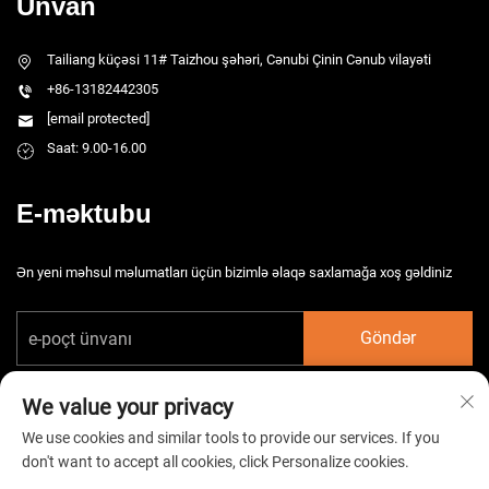
Ünvan
Tailiang küçəsi 11# Taizhou şəhəri, Cənubi Çinin Cənub vilayəti
+86-13182442305
[email protected]
Saat: 9.00-16.00
E-məktubu
Ən yeni məhsul məlumatları üçün bizimlə əlaqə saxlamağa xoş gəldiniz
Göndər
We value your privacy
We use cookies and similar tools to provide our services. If you
don't want to accept all cookies, click Personalize cookies.
Müəllif hüquqları © 2025 Çin Tayzhou HarsMarg Elektromexaniki Co. Ltd.