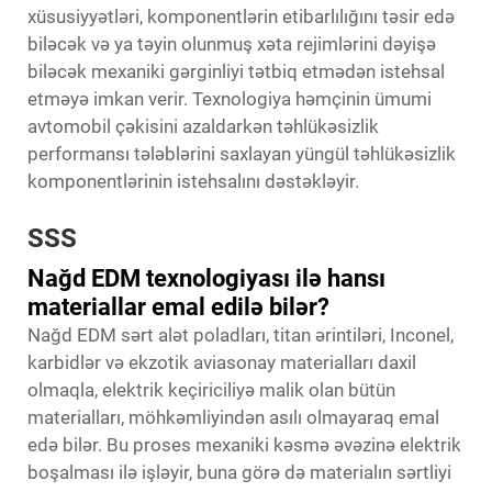
xüsusiyyətləri, komponentlərin etibarlılığını təsir edə
biləcək və ya təyin olunmuş xəta rejimlərini dəyişə
biləcək mexaniki gərginliyi tətbiq etmədən istehsal
etməyə imkan verir. Texnologiya həmçinin ümumi
avtomobil çəkisini azaldarkən təhlükəsizlik
performansı tələblərini saxlayan yüngül təhlükəsizlik
komponentlərinin istehsalını dəstəkləyir.
SSS
Nağd EDM texnologiyası ilə hansı
materiallar emal edilə bilər?
Nağd EDM sərt alət poladları, titan ərintiləri, Inconel,
karbidlər və ekzotik aviasonay materialları daxil
olmaqla, elektrik keçiriciliyə malik olan bütün
materialları, möhkəmliyindən asılı olmayaraq emal
edə bilər. Bu proses mexaniki kəsmə əvəzinə elektrik
boşalması ilə işləyir, buna görə də materialın sərtliyi