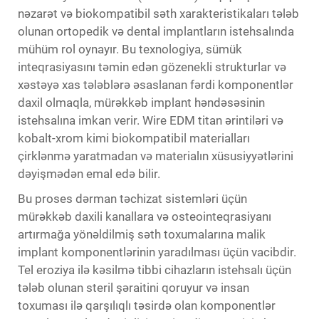
nəzarət və biokompatibil səth xarakteristikaları tələb
olunan ortopedik və dental implantların istehsalında
mühüm rol oynayır. Bu texnologiya, sümük
inteqrasiyasını təmin edən gözenekli strukturlar və
xəstəyə xas tələblərə əsaslanan fərdi komponentlər
daxil olmaqla, mürəkkəb implant həndəsəsinin
istehsalına imkan verir. Wire EDM titan ərintiləri və
kobalt-xrom kimi biokompatibil materialları
çirklənmə yaratmadan və materialın xüsusiyyətlərini
dəyişmədən emal edə bilir.
Bu proses dərman təchizat sistemləri üçün
mürəkkəb daxili kanallara və osteointeqrasiyanı
artırmağa yönəldilmiş səth toxumalarına malik
implant komponentlərinin yaradılması üçün vacibdir.
Tel eroziya ilə kəsilmə tibbi cihazların istehsalı üçün
tələb olunan steril şəraitini qoruyur və insan
toxuması ilə qarşılıqlı təsirdə olan komponentlər