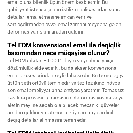
emal oluna bilənlik üçün önəm kəsb etmir. Bu
qabiliyyət istehsalçıların istilik müalicəsindən sonra
detalları emal etməsinə imkan verir və
sərtləşdirmədən əvvəl emal zamanı meydana gələn
deformasiya riskini aradan qaldırır.
Tel EDM konvensional emal ilə dəqiqlik
baxımından necə müqayisə olunur?
Tel EDM adətən ±0.0001 düym və ya daha yaxşı
dözümlülük əldə edir ki, bu da əksər konvensional
emal proseslərindən xeyli daha sıxdır. Bu texnologiya
üstün səth örtüyü təmin edir və tez-tez ikinci növbəli
son emal əməliyyatlarına ehtiyac yaratmır. Təmassız
kəsilmə prosesi iş parçasının deformasiyasına və ya
alətin meylinə səbəb ola biləcək mexaniki qüvvələri
aradan qaldırır və istehsal seriyaları boyu ardıcıl
dəqiq detallar alınmasını təmin edir.