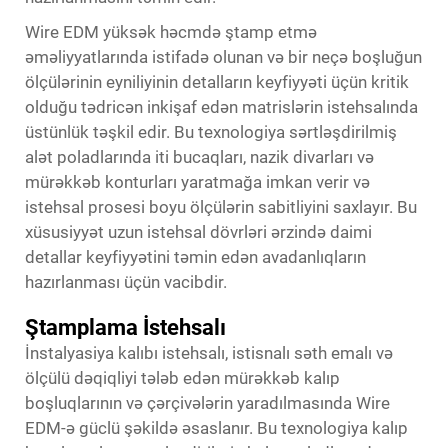
Wire EDM yüksək həcmdə ştamp etmə
əməliyyatlarında istifadə olunan və bir neçə boşluğun
ölçülərinin eyniliyinin detalların keyfiyyəti üçün kritik
olduğu tədricən inkişaf edən matrislərin istehsalında
üstünlük təşkil edir. Bu texnologiya sərtləşdirilmiş
alət poladlarında iti bucaqları, nazik divarları və
mürəkkəb konturları yaratmağa imkan verir və
istehsal prosesi boyu ölçülərin sabitliyini saxlayır. Bu
xüsusiyyət uzun istehsal dövrləri ərzində daimi
detallar keyfiyyətini təmin edən avadanlıqların
hazırlanması üçün vacibdir.
Ştamplama İstehsalı
İnstalyasiya kalıbı istehsalı, istisnalı səth emalı və
ölçülü dəqiqliyi tələb edən mürəkkəb kalıp
boşluqlarının və çərçivələrin yaradılmasında Wire
EDM-ə güclü şəkildə əsaslanır. Bu texnologiya kalıp