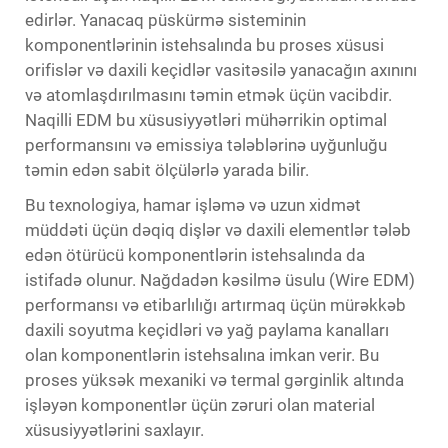
edirlər. Yanacaq püskürmə sisteminin
komponentlərinin istehsalında bu proses xüsusi
orifislər və daxili keçidlər vasitəsilə yanacağın axınını
və atomlaşdırılmasını təmin etmək üçün vacibdir.
Naqilli EDM bu xüsusiyyətləri mühərrikin optimal
performansını və emissiya tələblərinə uyğunluğu
təmin edən sabit ölçülərlə yarada bilir.
Bu texnologiya, hamar işləmə və uzun xidmət
müddəti üçün dəqiq dişlər və daxili elementlər tələb
edən ötürücü komponentlərin istehsalında da
istifadə olunur. Nağdadən kəsilmə üsulu (Wire EDM)
performansı və etibarlılığı artırmaq üçün mürəkkəb
daxili soyutma keçidləri və yağ paylama kanalları
olan komponentlərin istehsalına imkan verir. Bu
proses yüksək mexaniki və termal gərginlik altında
işləyən komponentlər üçün zəruri olan material
xüsusiyyətlərini saxlayır.