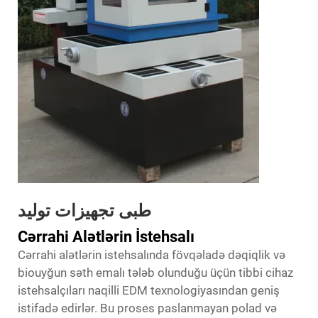
طبی تجهیزات تولید
Cərrahi Alətlərin İstehsalı
Cərrahi alətlərin istehsalında fövqəladə dəqiqlik və
biouyğun səth emalı tələb olunduğu üçün tibbi cihaz
istehsalçıları naqilli EDM texnologiyasından geniş
istifadə edirlər. Bu proses paslanmayan polad və