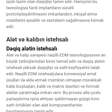
üçün lazım olan dəqiqliyi təmin edir. Həmçinin bu
texnologiya fərdi implantların sürətli
prototipləşdirilməsini imkanlandırır, inkişaf etmə
müddətini qısaldır və xəstələrin sağalmasına kömək
edir.
Alət və kalıbın istehsalı
Dəqiq alətin istehsalı
Alət və kalıp sənayesi naqilli EDM texnologiyasının ən
böyük tətbiqlərindən birini təmsil edir və dəqiq alətin
istehsalı yüksək dəqiqliyi və səth keyfiyyətini tələb
edir. Naqilli EDM istehsalçılara konvensiyal emal
üsulları ilə əldə etmək mümkün olmayan mürəkkəb
kalıp boşluqları, kalıb və matris dəstləri və formalı
alətlər yaratmağa imkan verir. Bu proses əllə çoxlu
parlaqdırma işinə ehtiyac qaldırmayan güzgü kimi
səth örtükləri olan alət komponentlərinin
hazırlanmasını təmin edir.