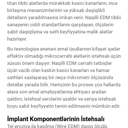
titan tibbi alətlərdə mürəkkəb kəsici kənarların, incə
birləşmə mexanizmlərinin və yüksək dəqiqlikli
detalların yaradılmasına imkan verir. Naqilli EDM tibbi
sənayenin ciddi standartlarını qarşılayan, ölçülərin
sabit dəqiqliyinə və səth keyfiyyətinə malik alətlər
hazırlayır.
Bu texnologiya ənənəvi emal üsullarının kifayət qədər
effektiv olmadığı mikrocərrahi alətlərin istehsalı üçün
xüsusi önəm daşıyır. Naqilli EDM cərrahi tətbiqlər
üçün vacib olan kəskin kəsici kənarları və hamar
səthləri saxlayaraq bir neçə mikrometr ölçüsündə
detallar yarada bilir. Həmçinin bu proses çox hallarda
əlavə son emal əməliyyatlarına ehtiyacı aradan
qaldırır, istehsal xərclərini azaldır və seriya istehsalı
boyu sabit keyfiyyətin təmin edilməsini mümkün edir.
İmplant Komponentlərinin İstehsalı
Tel eroziya ilə kəsilmə (Wire EDM) dəqiq ölçülü