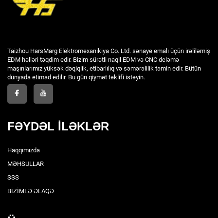
Taizhou HarsMarg Elektromexanikiya Co. Ltd. sənaye emalı üçün irəliləmiş
EDM həlləri təqdim edir. Bizim sürətli naqil EDM və CNC deləmə
maşınlarımız yüksək dəqiqlik, etibarlılıq və səmərəlilik təmin edir. Bütün
dünyada etimad edilir. Bu gün qiymət təklifi istəyin.
FƏYDƏL İLƏKLƏR
Haqqımızda
MƏHSULLAR
SSS
BİZİMLƏ ƏLAQƏ