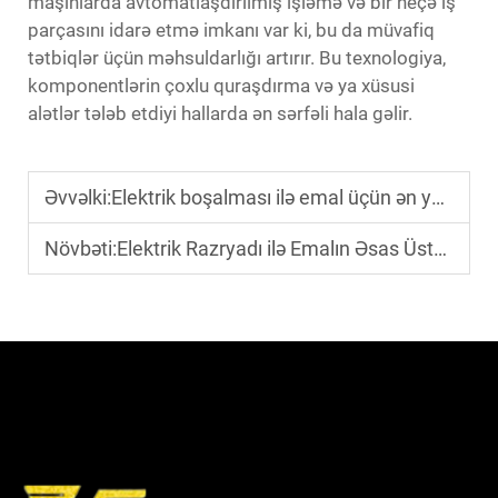
maşınlarda avtomatlaşdırılmış işləmə və bir neçə iş
parçasını idarə etmə imkanı var ki, bu da müvafiq
tətbiqlər üçün məhsuldarlığı artırır. Bu texnologiya,
komponentlərin çoxlu quraşdırma və ya xüsusi
alətlər tələb etdiyi hallarda ən sərfəli hala gəlir.
Əvvəlki:
Elektrik boşalması ilə emal üçün ən yaxşı materiallar hansılardır?
Növbəti:
Elektrik Razryadı ilə Emalın Əsas Üstünlükləri Nələrdir?