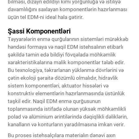
bilməsi, dizayn edildiyi kimi yorğunluğa və istiliyə
davamlılığını saxlayan komponentlərin hazırlanması
üçün tel EDM-ni ideal hala gətirir.
Şassi Komponentləri
Təyyarələrin enmə qurğularının sistemləri mürəkkəb
həndəsi formaya və naqil EDM istehsalının etibarlı
şəkildə təmin edə bildiyi fövqəladə möhkəmlik
xarakteristikalarına malik komponentlər tələb edir.
Bu texnologiya, təkrarlanan yüklənmə dövrlərini və
çətin ekoloji şəraitə dözümlü olmalıdır, hidravlik
sistem komponentləri, aktuator hissələri və
konstruktiv elementlərin hazırlanmasında üstünlük
təşkil edir. Naqil EDM enmə qurğusunun
toplanmasında istifadə olunan yüksək möhkəmlikli
polad və alüminium ərintilərində dəqiqlikli dəliklərin,
kanalların və konturların yaradılmasına imkan verir.
Bu proses istehsalçılara materialın dənəvi axın