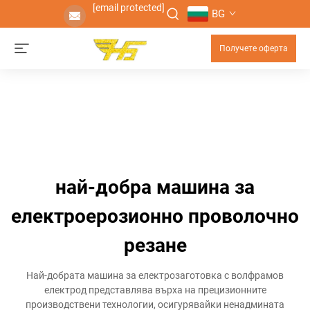
[email protected]
BG
Получете оферта
най-добра машина за
електроерозионно проволочно
резане
Най-добрата машина за електрозаготовка с волфрамов
електрод представлява върха на прецизионните
производствени технологии, осигурявайки ненадмината