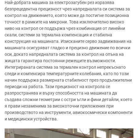
Най-добрата машина за електрозагубен рез изразява
безпрецедентна прецизност чрез напредналата си система за
контрол на движението, която може да постигне позиционна
точност в рамките на микрони. Това изключително високо
ниво на контрол се поддържа чрез комбинация от линейни
скали, системи за термална компенсация и стабилна
конструкция на машината. Изисканите серво задвижвания на
машината осигуряват гладко и прецизно движение по всички
оси, докато напредналата система за контрол на опъна на
жицата гарантира постоянни режещите възможности.
Интегрираната система за термален контрол непрекъснато
следи и компенсира температурните колебания, като по този
начин поддържа размерната стабилност през продължителни
периоди на работа. Тази прецизност на контрола се
разпространява и върху способността на машината да
създава сложни геометрии с остри ъгли и фини детайли, което
я прави незаменима за високоточни приложения при
производството на инструменти, авиокосмически компоненти
и медицински устройства.