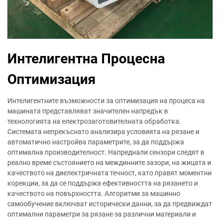
Интелигентна Процесна
Оптимизация
Интелигентните възможности за оптимизация на процеса на
машината представляват значителен напредък в
технологията на електрозаготовителната обработка.
Системата непрекъснато анализира условията на рязане и
автоматично настройва параметрите, за да поддържа
оптимална производителност. Напреднали сензори следят в
реално време състоянието на междинните зазори, на жицата и
качеството на диелектричната течност, като правят моментни
корекции, за да се поддържа ефективността на рязането и
качеството на повърхността. Алгоритми за машинно
самообучение включват исторически данни, за да предвиждат
оптимални параметри за рязане за различни материали и