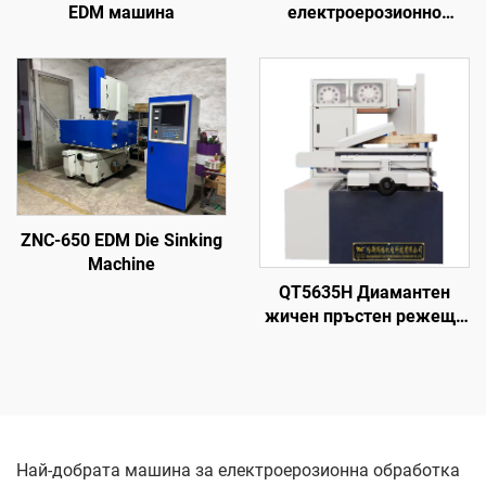
EDM машина
електроерозионно
обработване с
проникване на формата
ZNC-650 EDM Die Sinking
Machine
QT5635H Диамантен
жичен пръстен режеща
машина
Най-добрата машина за електроерозионна обработка