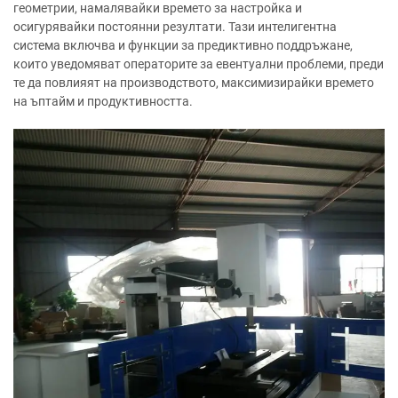
геометрии, намалявайки времето за настройка и
осигурявайки постоянни резултати. Тази интелигентна
система включва и функции за предиктивно поддръжане,
които уведомяват операторите за евентуални проблеми, преди
те да повлияят на производството, максимизирайки времето
на ъптайм и продуктивността.