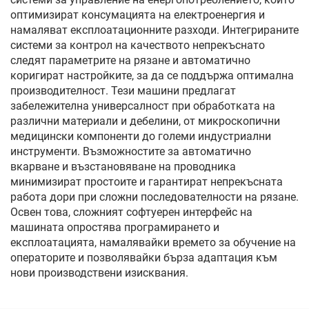
оптимизират консумацията на електроенергия и
намаляват експлоатационните разходи. Интегрираните
системи за контрол на качеството непрекъснато
следят параметрите на рязане и автоматично
коригират настройките, за да се поддържа оптимална
производителност. Тези машини предлагат
забележителна универсалност при обработката на
различни материали и дебелини, от микроскопични
медицински компоненти до големи индустриални
инструменти. Възможностите за автоматично
вкарване и възстановяване на проводника
минимизират простоите и гарантират непрекъсната
работа дори при сложни последователности на рязане.
Освен това, сложният софтуерен интерфейс на
машината опростява програмирането и
експлоатацията, намалявайки времето за обучение на
операторите и позволявайки бърза адаптация към
нови производствени изисквания.