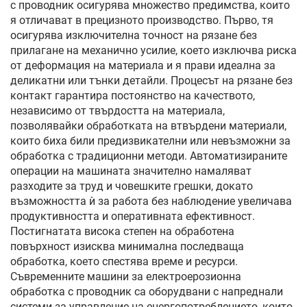
с проводник осигурява множество предимства, които
я отличават в прецизното производство. Първо, тя
осигурява изключителна точност на рязане без
прилагане на механично усилие, което изключва риска
от деформация на материала и я прави идеална за
деликатни или тънки детайли. Процесът на рязане без
контакт гарантира постоянство на качеството,
независимо от твърдостта на материала,
позволявайки обработката на втвърдени материали,
които биха били предизвикателни или невъзможни за
обработка с традиционни методи. Автоматизираните
операции на машината значително намаляват
разходите за труд и човешките грешки, докато
възможността ѝ за работа без наблюдение увеличава
продуктивността и оперативната ефективност.
Постигнатата висока степен на обработена
повърхност изисква минимална последваща
обработка, което спестява време и ресурси.
Съвременните машини за електроерозионна
обработка с проводник са оборудвани с напреднали
системи за управление на енергопотреблението, които