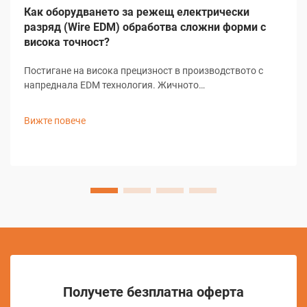
Как оборудването за режещ електрически
разряд (Wire EDM) обработва сложни форми с
висока точност?
Постигане на висока прецизност в производството с
напреднала EDM технология. Жичното
електроерозионно машинно обработване (EDM)
представлява основен елемент в съвременното
Вижте повече
прецизно производство и предлага безпрецедентни
възможности за създаване на сложни форми и
детайли...
Получете безплатна оферта