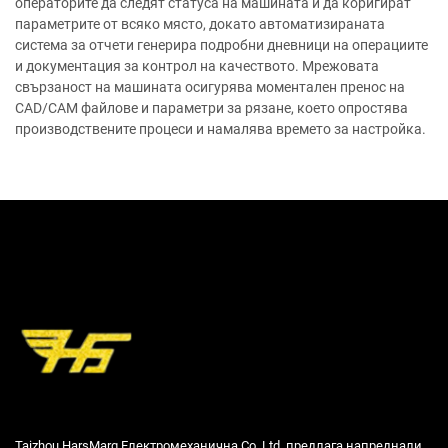
операторите да следят статуса на машината и да коригират
параметрите от всяко място, докато автоматизираната
система за отчети генерира подробни дневници на операциите
и документация за контрол на качеството. Мрежовата
свързаност на машината осигурява моментален пренос на
CAD/CAM файлове и параметри за рязане, което опростява
производствените процеси и намалява времето за настройка.
Taizhou HarsMarg Електромеханична Co. Ltd. предлага напреднали