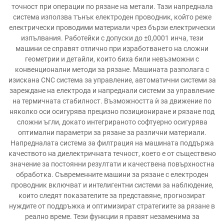
точност при операции по рязане на метали. Тази напреднала
система използва тънък електроден проводник, който реже
електрически проводими материали чрез бързи електрически
изпълвания. Работейки с допуски до ±0,0001 инча, тези
машини се справят отлично при изработването на сложни
геометрии и детайли, които биха били невъзможни с
конвенционални методи за рязане. Машината разполага с
изискана CNC система за управление, автоматични системи за
зареждане на електрода и напреднали системи за управление
на термичната стабилност. Възможността ѝ за движение по
няколко оси осигурява прецизно позициониране и рязане под
сложни ъгли, докато интегрираното софтуерно осигурява
оптимални параметри за рязане за различни материали.
Напредналата система за филтрация на машината поддържа
качеството на диелектричната течност, което е от съществено
значение за постоянни резултати и качествена повърхностна
обработка. Съвременните машини за рязане с електроден
проводник включват и интелигентни системи за наблюдение,
които следят показателите за представяне, прогнозират
нуждите от поддръжка и оптимизират стратегиите за рязане в
реално време. Тези функции я правят незаменима за