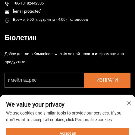
+86-13182442305
[email protected]
Време: 9.00 ч. сутринта - 4.00 ч. следобед
Бюлетин
Добре дошли в Комunicate with Us за най-новата информация за
продуктите
ИЗПРАТИ
We value your privacy
We use cookies and similar tools to provide our services. If you
don't want to accept all cookies, click Personalize cookies.
Автоматично право © 2026 Китайска Taizhou HarsMarg
Електромеханична Co. Ltd. Всички права запазени. -
Политика за
поверителност
Accept all