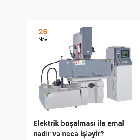
25
Nov
Elektrik boşalması ilə emal
nədir və necə işləyir?