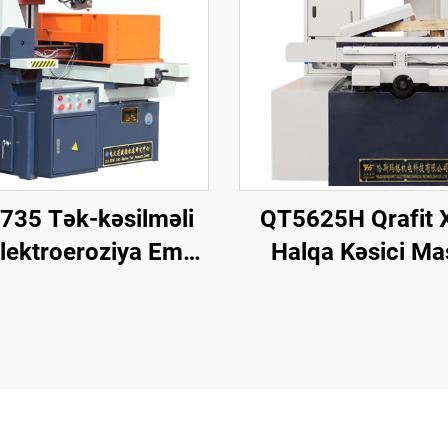
735 Tək-kəsilməli
QT5625H Qrafit X
Elektroeroziya Emal
Halqa Kəsici Ma
Maşını