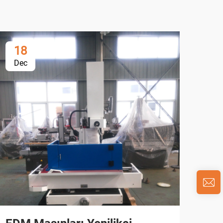
18
1
Dec
De