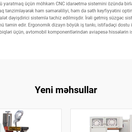
kü yaratmaq üçün möhkəm CNC idarəetmə sistemini özündə birləşdi
aq tənzimləyərək həm səmərəliliyi, həm də səth keyfiyyətini opti
lət dəyişdirici sistemlə təchiz edilmişdir. İrəli getmiş süzgəc sis
əmin edir. Ergonomik dizayn böyük iş tankı, istifadəçi dostu inte
tbiqləri üçün, avtomobil komponentlərindən aviapesə hissələrin 
Yeni məhsullar