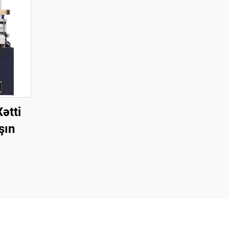
ətti
şın