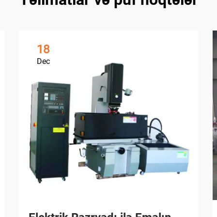
18
Dec