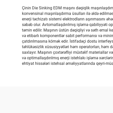
Çinin Die Sinking EDM maşını dəqiqlik maşınlaşdırma
konvensinal maşınlaşdırma üsulları ilə əldə edilmə
enerji təchizatı sistemi elektrodların aşınmasını əh
səbəb olur. Avtomatlaşdırılmış işləmə qabiliyyəti 
təmin edilir. Maşının üstün dəqiqliyi və səth emal k
və etibarlı komponentlər sabit performansı və minim
çatdırılmasına kömək edir. İstifadəçi dostu interfey
təhlükəsizlik xüsusiyyətləri həm operatorları, həm 
saxlayır. Maşının çoxtərəfliyi müxtəlif materiallar 
və optimallaşdırılmış enerji istehlakı işləmə xərclə
ehtiyat hissələri istehsal əməliyyatlarında qeyri-mü