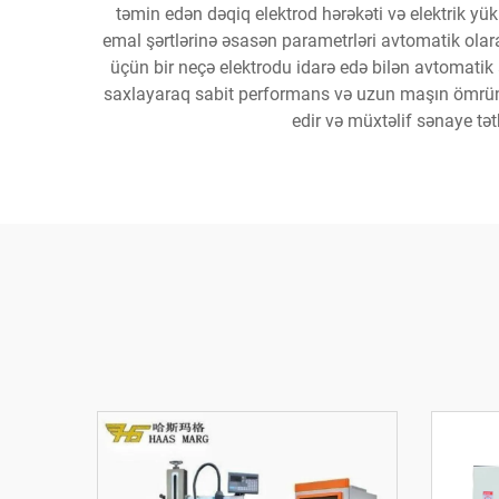
təmin edən dəqiq elektrod hərəkəti və elektrik yü
emal şərtlərinə əsasən parametrləri avtomatik olar
üçün bir neçə elektrodu idarə edə bilən avtomatik a
saxlayaraq sabit performans və uzun maşın ömrünü t
edir və müxtəlif sənaye tə