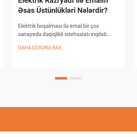
Elektrik Razryadı ilə Emalın
Əsas Üstünlükləri Nələrdir?
Elektrik boşalması ilə emal bir çox
sənayedə dəqiqlikli istehsalatı inqilab
halına gətirmişdir və mürəkkəb həndəsi
DAHA ÇOXUNA BAX
formalarda, eləcə də incə detalların
yaradılmasında bənzərsiz imkanlar
təqdim edir. Bu irəli səviyyəli istehsal
prosesi nəzarət altında...