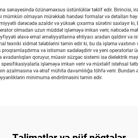
 sənayesində özünəməxsus üstünlüklər təklif edir. Birincisi, ir
si mümkün olmayan mürəkkəb həndəsi formalar və detalları həyat
əmiyyətli dərəcədə azaldır və yüksək çıxarma sürətini saxlayır ki,
operator olmadan uzun müddət işləməyə imkan verir, nəticədə məhs
eyfiyyəti əlavə emal əməliyyatlarına ehtiyacı aradan qaldırır və 
al texniki xidmət tələblərini təmin edir ki, bu da işləmə vaxtın
s proqramlaşdırma və istismarı sadələşdirir və yeni operatorlar ü
də avadanlıqları qoruyur, müasir süzgəc sistemi isə dielektrik m
və spesifikasiyalarla işləməyə imkan verir və müxtəlif istehsal tə
rinin azalmasına və ətraf mühitə davamlılığa töhfə verir. Bundan 
əyyənliklərin minimuma endirilməsini təmin edir.
Təlimatlar və püf nöqtələr