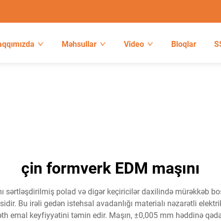
aqqımızda
Məhsullar
Video
Bloqlar
S
çin formverk EDM maşını
ı sərtləşdirilmiş polad və digər keçiricilər daxilində mürəkkəb 
ir. Bu irəli gedən istehsal avadanlığı materialı nəzarətli elektr
səth emal keyfiyyətini təmin edir. Maşın, ±0,005 mm həddinə qədə