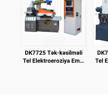
DK7725 Tək-kəsilməli
DK7
Tel Elektroeroziya Emal
Tel 
Maşını