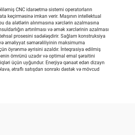
əliləmiş CNC idarəetmə sistemi operatorların
a keçirməsinə imkan verir. Maşının intellektual
 bu da alətlərin alınmasına xərclərin azalmasına
uldarlığın artırılması və əmək xərclərinin azalması
istehsal prosesini sadələşdirir. Sağlam konstruksiya
ın və əməliyyat səmərəliliyinin maksimuma
çün öyrənmə əyrisini azaldır. İnteqrasiya edilmiş
ayenin ömrünü uzadır və optimal emal şəraitini
tbiqləri üçün uyğundur. Enerjiyə qənaət edən dizayn
əlavə, ətraflı satışdan sonrakı dəstək və mövcud