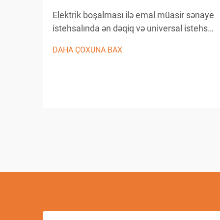
Elektrik boşalması ilə emal müasir sənaye
istehsalında ən dəqiq və universal istehsal
proseslərindən biridir. Bu irəliləmiş emal
DAHA ÇOXUNA BAX
üsulu materialın keçirici iş detallarından
çıxarılması üçün nəzarət olunan elektrik
boşalmalarından istifadə edir...