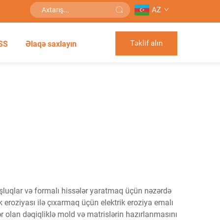
AZ
Təklif alın
SS
Əlaqə saxlayın
boşluqlar və formalı hissələr yaratmaq üçün nəzərdə
ik eroziyası ilə çıxarmaq üçün elektrik eroziya emalı
r olan dəqiqliklə mold və matrislərin hazırlanmasını