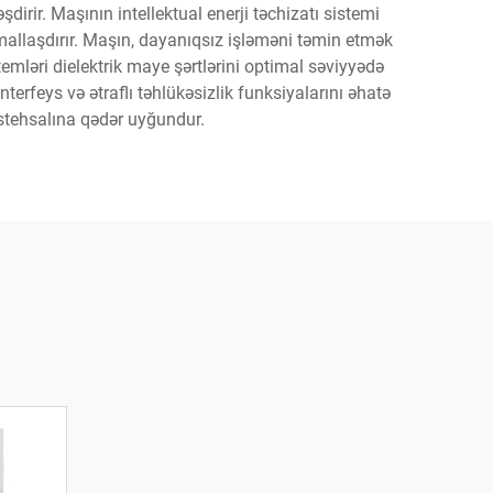
rir. Maşının intellektual enerji təchizatı sistemi
mallaşdırır. Maşın, dayanıqsız işləməni təmin etmək
temləri dielektrik maye şərtlərini optimal səviyyədə
rfeys və ətraflı təhlükəsizlik funksiyalarını əhatə
istehsalına qədər uyğundur.