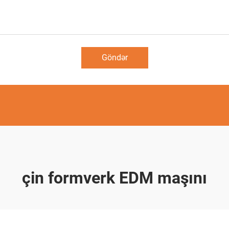
Göndər
çin formverk EDM maşını