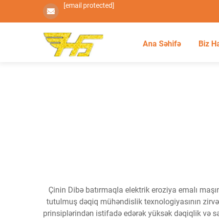
[email protected]
Ana Səhifə
Biz H
Çinin Dibə batırmaqla elektrik eroziya emalı maşın
tutulmuş dəqiq mühəndislik texnologiyasının zirvəsid
prinsiplərindən istifadə edərək yüksək dəqiqlik və 