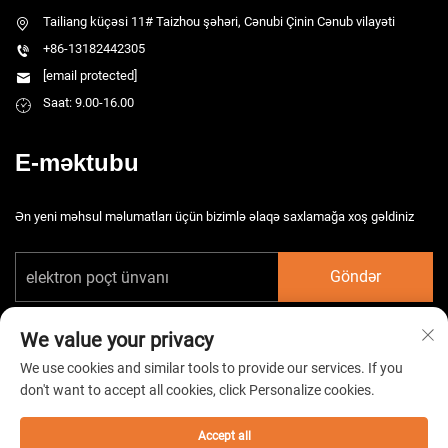
Tailiang küçəsi 11# Taizhou şəhəri, Cənubi Çinin Cənub vilayəti
+86-13182442305
[email protected]
Saat: 9.00-16.00
E-məktubu
Ən yeni məhsul məlumatları üçün bizimlə əlaqə saxlamağa xoş gəldiniz
Göndər
We value your privacy
We use cookies and similar tools to provide our services. If you
don't want to accept all cookies, click Personalize cookies.
Copyright © 2026 Çin Taizhou HarsMarg Elektromexaniki Şirkəti Ltd. Bütün
hüquqlar qorunur. -
Gizlilik Siyasəti
Accept all