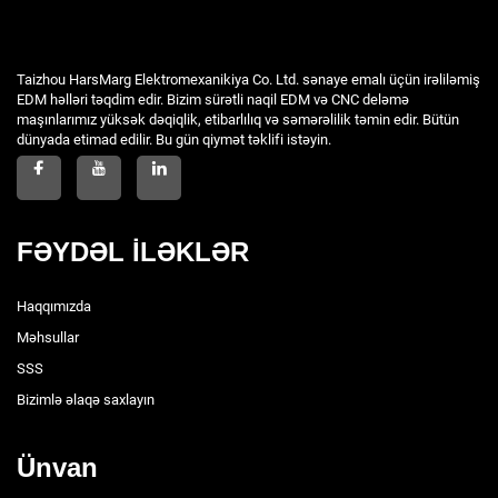
Taizhou HarsMarg Elektromexanikiya Co. Ltd. sənaye emalı üçün irəliləmiş
EDM həlləri təqdim edir. Bizim sürətli naqil EDM və CNC deləmə
maşınlarımız yüksək dəqiqlik, etibarlılıq və səmərəlilik təmin edir. Bütün
dünyada etimad edilir. Bu gün qiymət təklifi istəyin.
FƏYDƏL İLƏKLƏR
Haqqımızda
Məhsullar
SSS
Bizimlə əlaqə saxlayın
Ünvan