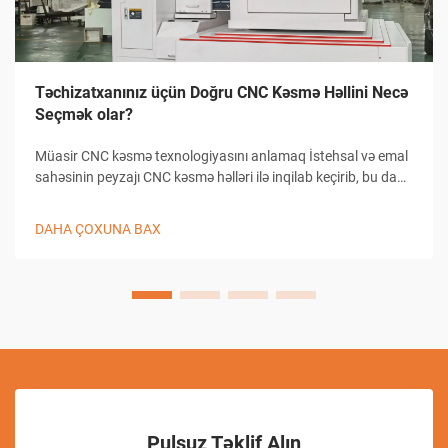
Təchizatxanınız üçün Doğru CNC Kəsmə Həllini Necə
Seçmək olar?
Müasir CNC kəsmə texnologiyasını anlamaq İstehsal və emal
sahəsinin peyzajı CNC kəsmə həlləri ilə inqilab keçirib, bu da
təchizatxanaların dəqiqlikli kəsmə tapşırıqlarına yanaşma
üsullarını dəyişib. Bu mürəkkəb sistemlər kompüterlə
DAHA ÇOXUNA BAX
birləşmiş...
Pulsuz Təklif Alın