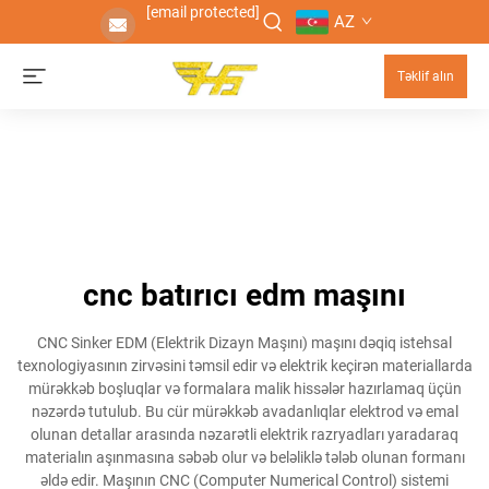
[email protected]
AZ
Təklif alın
cnc batırıcı edm maşını
CNC Sinker EDM (Elektrik Dizayn Maşını) maşını dəqiq istehsal
texnologiyasının zirvəsini təmsil edir və elektrik keçirən materiallarda
mürəkkəb boşluqlar və formalara malik hissələr hazırlamaq üçün
nəzərdə tutulub. Bu cür mürəkkəb avadanlıqlar elektrod və emal
olunan detallar arasında nəzarətli elektrik razryadları yaradaraq
materialın aşınmasına səbəb olur və beləliklə tələb olunan formanı
əldə edir. Maşının CNC (Computer Numerical Control) sistemi