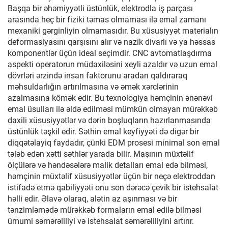
Başqa bir əhəmiyyətli üstünlük, elektrodla iş parçası
arasında heç bir fiziki təmas olmaması ilə emal zamanı
mexaniki gərginliyin olmamasıdır. Bu xüsusiyyət materialın
deformasiyasını qarşısını alır və nazik divarlı və ya həssas
komponentlər üçün ideal seçimdir. CNC avtomatlaşdırma
aspekti operatorun müdaxiləsini xeyli azaldır və uzun emal
dövrləri ərzində insan faktorunu aradan qaldıraraq
məhsuldarlığın artırılmasına və əmək xərclərinin
azalmasına kömək edir. Bu texnologiya həmçinin ənənəvi
emal üsulları ilə əldə edilməsi mümkün olmayan mürəkkəb
daxili xüsusiyyətlər və dərin boşluqların hazırlanmasında
üstünlük təşkil edir. Səthin emal keyfiyyəti də digər bir
diqqətəlayiq faydadır, çünki EDM prosesi minimal son emal
tələb edən xətti səthlər yarada bilir. Maşının müxtəlif
ölçülərə və həndəsələrə malik detalları emal edə bilməsi,
həmçinin müxtəlif xüsusiyyətlər üçün bir neçə elektroddan
istifadə etmə qabiliyyəti onu son dərəcə çevik bir istehsalat
həlli edir. Əlavə olaraq, alətin az aşınması və bir
tənzimləmədə mürəkkəb formaların emal edilə bilməsi
ümumi səmərəliliyi və istehsalat səmərəliliyini artırır.