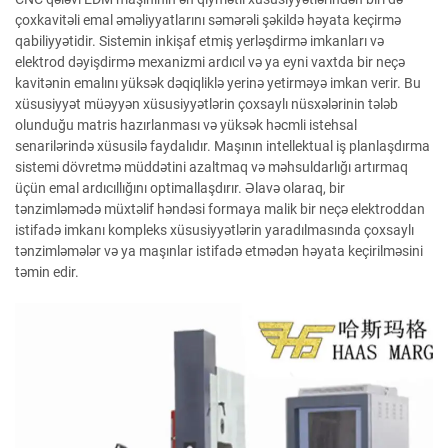
çoxkavitəli emal əməliyyatlarını səmərəli şəkildə həyata keçirmə
qabiliyyətidir. Sistemin inkişaf etmiş yerləşdirmə imkanları və
elektrod dəyişdirmə mexanizmi ardıcıl və ya eyni vaxtda bir neçə
kavitənin emalını yüksək dəqiqliklə yerinə yetirməyə imkan verir. Bu
xüsusiyyət müəyyən xüsusiyyətlərin çoxsaylı nüsxələrinin tələb
olunduğu matris hazırlanması və yüksək həcmli istehsal
senarilərində xüsusilə faydalıdır. Maşının intellektual iş planlaşdırma
sistemi dövretmə müddətini azaltmaq və məhsuldarlığı artırmaq
üçün emal ardıcıllığını optimallaşdırır. Əlavə olaraq, bir
tənzimləmədə müxtəlif həndəsi formaya malik bir neçə elektroddan
istifadə imkanı kompleks xüsusiyyətlərin yaradılmasında çoxsaylı
tənzimləmələr və ya maşınlar istifadə etmədən həyata keçirilməsini
təmin edir.