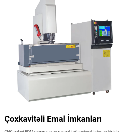
Çoxkavitəli Emal İmkanları
CNC qələvi EDM maşınının ən qiymətli xüsusiyyətlərindən biri də