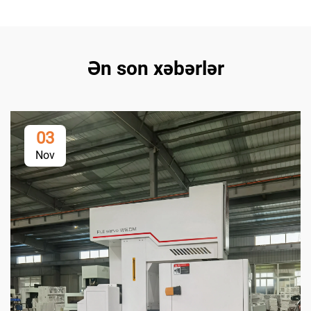
Ən son xəbərlər
03
Nov