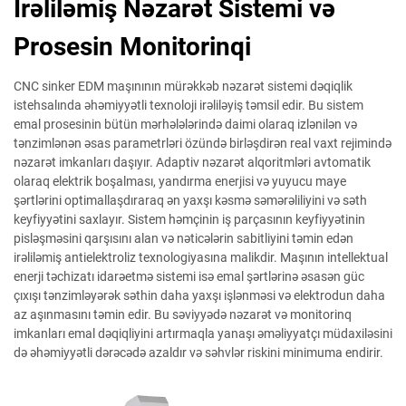
İrəliləmiş Nəzarət Sistemi və
Prosesin Monitorinqi
CNC sinker EDM maşınının mürəkkəb nəzarət sistemi dəqiqlik
istehsalında əhəmiyyətli texnoloji irəliləyiş təmsil edir. Bu sistem
emal prosesinin bütün mərhələlərində daimi olaraq izlənilən və
tənzimlənən əsas parametrləri özündə birləşdirən real vaxt rejimində
nəzarət imkanları daşıyır. Adaptiv nəzarət alqoritmləri avtomatik
olaraq elektrik boşalması, yandırma enerjisi və yuyucu maye
şərtlərini optimallaşdıraraq ən yaxşı kəsmə səmərəliliyini və səth
keyfiyyətini saxlayır. Sistem həmçinin iş parçasının keyfiyyətinin
pisləşməsini qarşısını alan və nəticələrin sabitliyini təmin edən
irəliləmiş antielektroliz texnologiyasına malikdir. Maşının intellektual
enerji təchizatı idarəetmə sistemi isə emal şərtlərinə əsasən güc
çıxışı tənzimləyərək səthin daha yaxşı işlənməsi və elektrodun daha
az aşınmasını təmin edir. Bu səviyyədə nəzarət və monitorinq
imkanları emal dəqiqliyini artırmaqla yanaşı əməliyyatçı müdaxiləsini
də əhəmiyyətli dərəcədə azaldır və səhvlər riskini minimuma endirir.