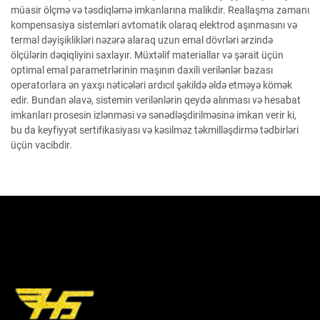
müasir ölçmə və təsdiqləmə imkanlarına malikdir. Reallaşma zamanı
kompensasiya sistemləri avtomatik olaraq elektrod aşınmasını və
termal dəyişiklikləri nəzərə alaraq uzun emal dövrləri ərzində
ölçülərin dəqiqliyini saxlayır. Müxtəlif materiallar və şərait üçün
optimal emal parametrlərinin maşının daxili verilənlər bazası
operatorlara ən yaxşı nəticələri ardıcıl şəkildə əldə etməyə kömək
edir. Bundan əlavə, sistemin verilənlərin qeydə alınması və hesabat
imkanları prosesin izlənməsi və sənədləşdirilməsinə imkan verir ki,
bu da keyfiyyət sertifikasiyası və kəsilməz təkmilləşdirmə tədbirləri
üçün vacibdir.