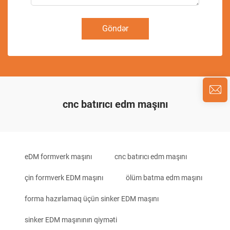
Göndər
cnc batırıcı edm maşını
eDM formverk maşını
cnc batırıcı edm maşını
çin formverk EDM maşını
ölüm batma edm maşını
forma hazırlamaq üçün sinker EDM maşını
sinker EDM maşınının qiyməti