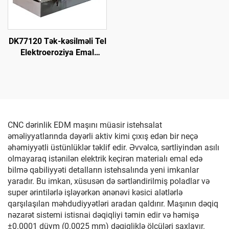
DK77120 Tək-kəsilməli Tel
Elektroeroziya Emal
Maşını
CNC dərinlik EDM maşını müasir istehsalat
əməliyyatlarında dəyərli aktiv kimi çıxış edən bir neçə
əhəmiyyətli üstünlüklər təklif edir. Əvvəlcə, sərtliyindən asılı
olmayaraq istənilən elektrik keçirən materialı emal edə
bilmə qabiliyyəti detalların istehsalında yeni imkanlar
yaradır. Bu imkan, xüsusən də sərtləndirilmiş poladlar və
super ərintilərlə işləyərkən ənənəvi kəsici alətlərlə
qarşılaşılan məhdudiyyətləri aradan qaldırır. Maşının dəqiq
nəzarət sistemi istisnai dəqiqliyi təmin edir və həmişə
±0.0001 düym (0.0025 mm) dəqiqliklə ölçüləri saxlayır.