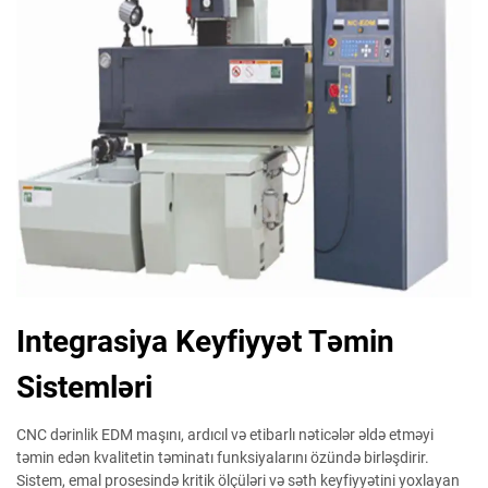
Integrasiya Keyfiyyət Təmin
Sistemləri
CNC dərinlik EDM maşını, ardıcıl və etibarlı nəticələr əldə etməyi
təmin edən kvalitetin təminatı funksiyalarını özündə birləşdirir.
Sistem, emal prosesində kritik ölçüləri və səth keyfiyyətini yoxlayan