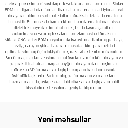
istehsal prosesində xüsusi dəqiqlik və təkrarlanma təmin edir. Sinker
EDM-nin digərlərindən fərqləndirən cəhət materialın sərtliyindən asılı
olmayaraq olduqca sərt materialları mürəkkəb detallarla emal edə
bilməsidir. Bu prosesdə həm elektrod, həm də emal olunan hissə
dielektrik maye daxilində batırılır ki, bu da kəsmə şəraitinin
saxlanılmasına və artıq hissələrin təmizlənməsinə kömək edir.
Müasir CNC sinker EDM maşınlarında isə avtomatik olaraq partlayış
tezliyi, cərəyan şiddəti və aralıq məsafəsi kimi parametrləri
optimallaşdırmaq üçün inkişaf etmiş nəzarət sistemləri mövcuddur.
Bu cür maşınlar konvensional emal üsulları ilə mümkün olmayan və
ya praktiki cəhətdən məqsədəuyğun olmayan dərin boşluqlar,
mürəkkəb 3D formalar və dəqiq bucaqların hazırlanmasında
üstünlük təşkil edir. Bu texnologiya formaların və matrislərin
hazırlanmasında, aviapesələr, tibbi cihazlar və dəqiq avtomobil
hissələrinin istehsalında geniş tətbiq olunur.
Yeni məhsullar