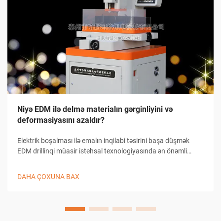
Niyə EDM ilə delmə materialın gərginliyini və
deformasiyasını azaldır?
Elektrik boşalması ilə emalın inqilabi təsirini başa düşmək
EDM drillinqi müasir istehsal texnologiyasında ən önəmli
irəliləyişlərdən birini təmsil edir. Bu mürəkkəb emal prosesi
sənayenin işləməyə yanaşma şəklini dəyişib.
DAHA ÇOXUNA BAX