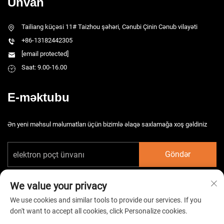
Ünvan
Tailiang küçəsi 11# Taizhou şəhəri, Cənubi Çinin Cənub vilayəti
+86-13182442305
[email protected]
Saat: 9.00-16.00
E-məktubu
Ən yeni məhsul məlumatları üçün bizimlə əlaqə saxlamağa xoş gəldiniz
Göndər
We value your privacy
We use cookies and similar tools to provide our services. If you
don't want to accept all cookies, click Personalize cookies.
Copyright © 2026 Çin Taizhou HarsMarg Elektromexaniki Şirkəti Ltd. Bütün