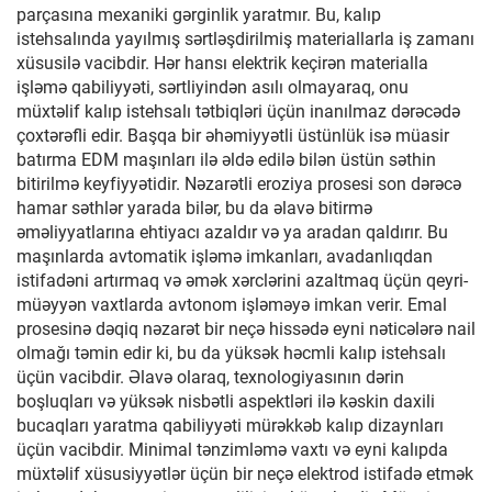
parçasına mexaniki gərginlik yaratmır. Bu, kalıp
istehsalında yayılmış sərtləşdirilmiş materiallarla iş zamanı
xüsusilə vacibdir. Hər hansı elektrik keçirən materialla
işləmə qabiliyyəti, sərtliyindən asılı olmayaraq, onu
müxtəlif kalıp istehsalı tətbiqləri üçün inanılmaz dərəcədə
çoxtərəfli edir. Başqa bir əhəmiyyətli üstünlük isə müasir
batırma EDM maşınları ilə əldə edilə bilən üstün səthin
bitirilmə keyfiyyətidir. Nəzarətli eroziya prosesi son dərəcə
hamar səthlər yarada bilər, bu da əlavə bitirmə
əməliyyatlarına ehtiyacı azaldır və ya aradan qaldırır. Bu
maşınlarda avtomatik işləmə imkanları, avadanlıqdan
istifadəni artırmaq və əmək xərclərini azaltmaq üçün qeyri-
müəyyən vaxtlarda avtonom işləməyə imkan verir. Emal
prosesinə dəqiq nəzarət bir neçə hissədə eyni nəticələrə nail
olmağı təmin edir ki, bu da yüksək həcmli kalıp istehsalı
üçün vacibdir. Əlavə olaraq, texnologiyasının dərin
boşluqları və yüksək nisbətli aspektləri ilə kəskin daxili
bucaqları yaratma qabiliyyəti mürəkkəb kalıp dizaynları
üçün vacibdir. Minimal tənzimləmə vaxtı və eyni kalıpda
müxtəlif xüsusiyyətlər üçün bir neçə elektrod istifadə etmək