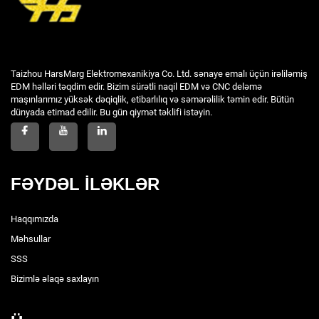
Taizhou HarsMarg Elektromexanikiya Co. Ltd. sənaye emalı üçün irəliləmiş
EDM həlləri təqdim edir. Bizim sürətli naqil EDM və CNC deləmə
maşınlarımız yüksək dəqiqlik, etibarlılıq və səmərəlilik təmin edir. Bütün
dünyada etimad edilir. Bu gün qiymət təklifi istəyin.
FƏYDƏL İLƏKLƏR
Haqqımızda
Məhsullar
SSS
Bizimlə əlaqə saxlayın