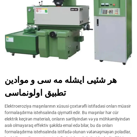
هر شئیی ایشله مه سی و موادین
تطبیق اولونماسی
Elektroeroziya maşınlarının xüsusi çoxtərəfli istifadəsi onları müasir
formalaşdırma istehsalında qiymətli edir. Bu maşınlar hər cür
elektrik keçirən materialı, onların sərtliyindən və ya möhkəmliyindən
asılı olmayaraq effektiv şəkildə emal edə bilər, bu da onları
formalaşdırma istehsalında istifadə olunan vətənəşməyən poladlar,