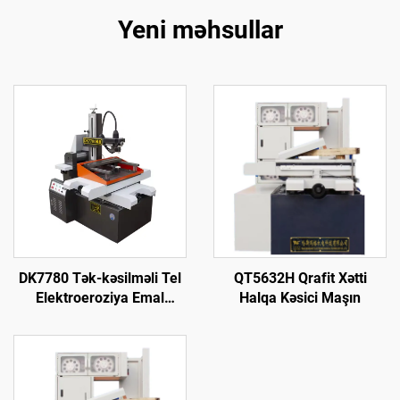
Yeni məhsullar
DK7780 Tək-kəsilməli Tel
QT5632H Qrafit Xətti
Elektroeroziya Emal
Halqa Kəsici Maşın
Maşını