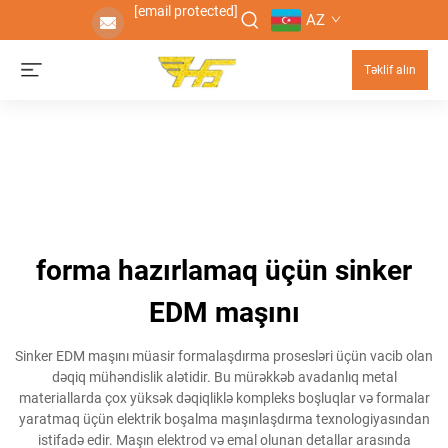
[email protected]
AZ
Təklif alın
forma hazırlamaq üçün sinker
EDM maşını
Sinker EDM maşını müasir formalaşdırma prosesləri üçün vacib olan
dəqiq mühəndislik alətidir. Bu mürəkkəb avadanlıq metal
materiallarda çox yüksək dəqiqliklə kompleks boşluqlar və formalar
yaratmaq üçün elektrik boşalma maşınlaşdırma texnologiyasından
istifadə edir. Maşın elektrod və emal olunan detallar arasında