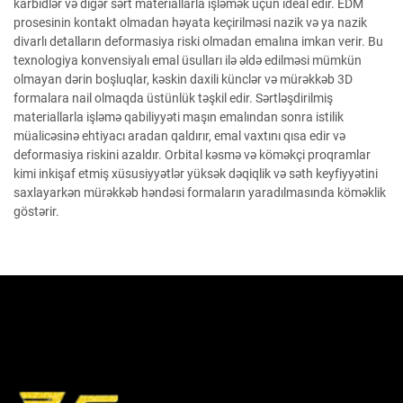
karbidlər və digər sərt materiallarla işləmək üçün ideal edir. EDM
prosesinin kontakt olmadan həyata keçirilməsi nazik və ya nazik
divarlı detalların deformasiya riski olmadan emalına imkan verir. Bu
texnologiya konvensiyalı emal üsulları ilə əldə edilməsi mümkün
olmayan dərin boşluqlar, kəskin daxili künclər və mürəkkəb 3D
formalara nail olmaqda üstünlük təşkil edir. Sərtləşdirilmiş
materiallarla işləmə qabiliyyəti maşın emalından sonra istilik
müalicəsinə ehtiyacı aradan qaldırır, emal vaxtını qısa edir və
deformasiya riskini azaldır. Orbital kəsmə və köməkçi proqramlar
kimi inkişaf etmiş xüsusiyyətlər yüksək dəqiqlik və səth keyfiyyətini
saxlayarkən mürəkkəb həndəsi formaların yaradılmasında köməklik
göstərir.