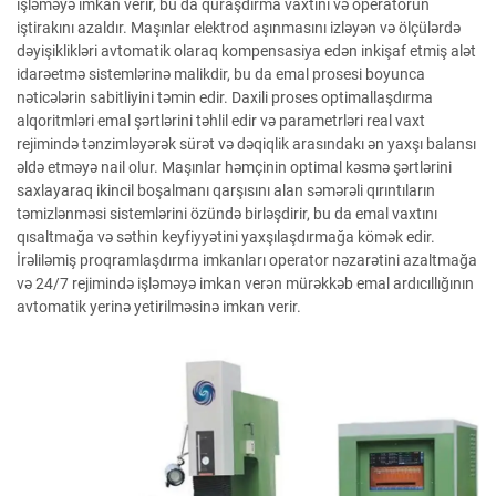
işləməyə imkan verir, bu da quraşdırma vaxtını və operatorun
iştirakını azaldır. Maşınlar elektrod aşınmasını izləyən və ölçülərdə
dəyişiklikləri avtomatik olaraq kompensasiya edən inkişaf etmiş alət
idarəetmə sistemlərinə malikdir, bu da emal prosesi boyunca
nəticələrin sabitliyini təmin edir. Daxili proses optimallaşdırma
alqoritmləri emal şərtlərini təhlil edir və parametrləri real vaxt
rejimində tənzimləyərək sürət və dəqiqlik arasındakı ən yaxşı balansı
əldə etməyə nail olur. Maşınlar həmçinin optimal kəsmə şərtlərini
saxlayaraq ikincil boşalmanı qarşısını alan səmərəli qırıntıların
təmizlənməsi sistemlərini özündə birləşdirir, bu da emal vaxtını
qısaltmağa və səthin keyfiyyətini yaxşılaşdırmağa kömək edir.
İrəliləmiş proqramlaşdırma imkanları operator nəzarətini azaltmağa
və 24/7 rejimində işləməyə imkan verən mürəkkəb emal ardıcıllığının
avtomatik yerinə yetirilməsinə imkan verir.