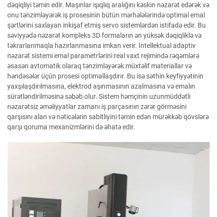
dəqiqliyi təmin edir. Maşınlar işıqlıq aralığını kəskin nəzarət edərək və
onu tənzimləyərək iş prosesinin bütün mərhələlərində optimal emal
şərtlərini saxlayan inkişaf etmiş servo sistemlərdən istifadə edir. Bu
səviyyədə nəzarət kompleks 3D formaların ən yüksək dəqiqliklə və
təkrarlanmaqla hazırlanmasına imkan verir. İntellektual adaptiv
nəzarət sistemi emal parametrlərini real vaxt rejimində rəqəmlərə
əsasən avtomatik olaraq tənzimləyərək müxtəlif materiallar və
həndəsələr üçün prosesi optimallaşdırır. Bu isə səthin keyfiyyətinin
yaxşılaşdırılmasına, elektrod aşınmasının azalmasına və emalın
sürətləndirilməsinə səbəb olur. Sistem həmçinin uzunmüddətli
nəzarətsiz əməliyyatlar zamanı iş parçasının zərər görməsini
qarşısını alan və nəticələrin sabitliyini təmin edən mürəkkəb qövslərə
qarşı qoruma mexanizmlərini də əhatə edir.