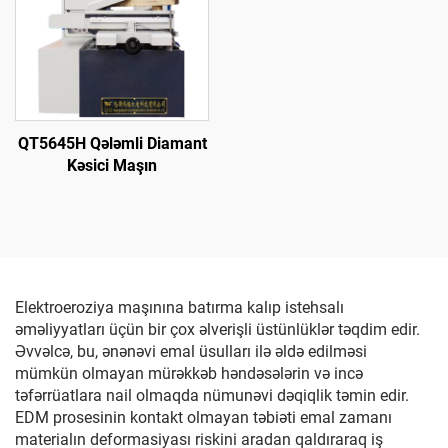
QT5645H Qələmli Diamant
Kəsici Maşın
Elektroeroziya maşınına batırma kalıp istehsalı
əməliyyatları üçün bir çox əlverişli üstünlüklər təqdim edir.
Əvvəlcə, bu, ənənəvi emal üsulları ilə əldə edilməsi
mümkün olmayan mürəkkəb həndəsələrin və incə
təfərrüatlara nail olmaqda nümunəvi dəqiqlik təmin edir.
EDM prosesinin kontakt olmayan təbiəti emal zamanı
materialın deformasiyası riskini aradan qaldıraraq iş