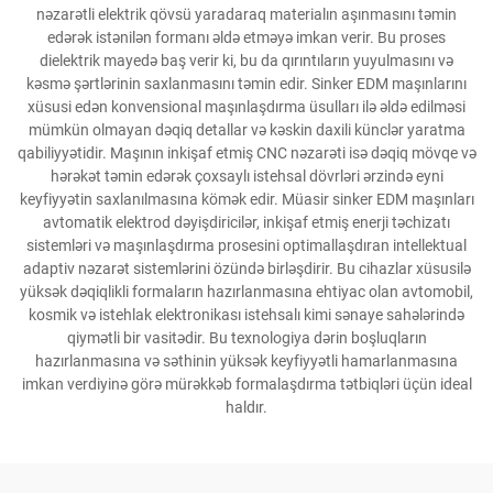
nəzarətli elektrik qövsü yaradaraq materialın aşınmasını təmin
edərək istənilən formanı əldə etməyə imkan verir. Bu proses
dielektrik mayedə baş verir ki, bu da qırıntıların yuyulmasını və
kəsmə şərtlərinin saxlanmasını təmin edir. Sinker EDM maşınlarını
xüsusi edən konvensional maşınlaşdırma üsulları ilə əldə edilməsi
mümkün olmayan dəqiq detallar və kəskin daxili künclər yaratma
qabiliyyətidir. Maşının inkişaf etmiş CNC nəzarəti isə dəqiq mövqe və
hərəkət təmin edərək çoxsaylı istehsal dövrləri ərzində eyni
keyfiyyətin saxlanılmasına kömək edir. Müasir sinker EDM maşınları
avtomatik elektrod dəyişdiricilər, inkişaf etmiş enerji təchizatı
sistemləri və maşınlaşdırma prosesini optimallaşdıran intellektual
adaptiv nəzarət sistemlərini özündə birləşdirir. Bu cihazlar xüsusilə
yüksək dəqiqlikli formaların hazırlanmasına ehtiyac olan avtomobil,
kosmik və istehlak elektronikası istehsalı kimi sənaye sahələrində
qiymətli bir vasitədir. Bu texnologiya dərin boşluqların
hazırlanmasına və səthinin yüksək keyfiyyətli hamarlanmasına
imkan verdiyinə görə mürəkkəb formalaşdırma tətbiqləri üçün ideal
haldır.