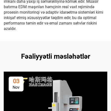
imkanı daha yaxşı iş səmərəliliyinə kömək edir. Müasir
batırma EDM maşınları həmçinin real vaxt rejimində
prosesin monitorinqi və adaptiv idarəetmə sistemləri kimi
inkişaf etmiş xüsusiyyətlər təqdim edir, bu da optimal
performansı təmin edir və emal zamanı səhvlər riskini
azaldır.
Fəaliyyətli məsləhətlər
03
Nov