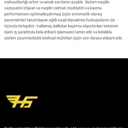
məhsuldarlığı artırır və əmək xərclərini azaldır. Sistem naqilin
vəziyyətini izləyən və naqilin xidmət müddətini və kəsmə
performansını optimallaşdırmaq üçün avtomatik olaraq
parametrləri tənzimləyən ağıllı naqil idarəetmə funksiyalarını da
özündə birləşdirir. İrəliləmiş dəlikdən keçirmə alqoritmləri sistemin
dərin iş şəraitində belə etibarlı işləməsini təmin edir və beləliklə
sistem uzunmüddətli istehsal mühitləri üçün son dərəcə etibarlı edir.