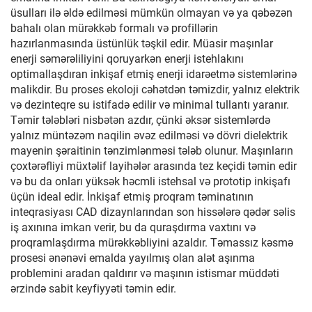
üsulları ilə əldə edilməsi mümkün olmayan və ya qəbəzən
bahalı olan mürəkkəb formalı və profillərin
hazırlanmasında üstünlük təşkil edir. Müasir maşınlar
enerji səmərəliliyini qoruyarkən enerji istehlakını
optimallaşdıran inkişaf etmiş enerji idarəetmə sistemlərinə
malikdir. Bu proses ekoloji cəhətdən təmizdir, yalnız elektrik
və dezinteqre su istifadə edilir və minimal tullantı yaranır.
Təmir tələbləri nisbətən azdır, çünki əksər sistemlərdə
yalnız müntəzəm naqilin əvəz edilməsi və dövri dielektrik
mayenin şəraitinin tənzimlənməsi tələb olunur. Maşınların
çoxtərəfliyi müxtəlif layihələr arasında tez keçidi təmin edir
və bu da onları yüksək həcmli istehsal və prototip inkişafı
üçün ideal edir. İnkişaf etmiş proqram təminatının
inteqrasiyası CAD dizaynlarından son hissələrə qədər səlis
iş axınına imkan verir, bu da quraşdırma vaxtını və
proqramlaşdırma mürəkkəbliyini azaldır. Təmassız kəsmə
prosesi ənənəvi emalda yayılmış olan alət aşınma
problemini aradan qaldırır və maşının istismar müddəti
ərzində sabit keyfiyyəti təmin edir.