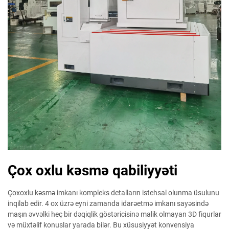
Çox oxlu kəsmə qabiliyyəti
Çoxoxlu kəsmə imkanı kompleks detalların istehsal olunma üsulunu
inqilab edir. 4 ox üzrə eyni zamanda idarəetmə imkanı sayəsində
maşın əvvəlki heç bir dəqiqlik göstəricisinə malik olmayan 3D fiqurlar
və müxtəlif konuslar yarada bilər. Bu xüsusiyyət konvensiya