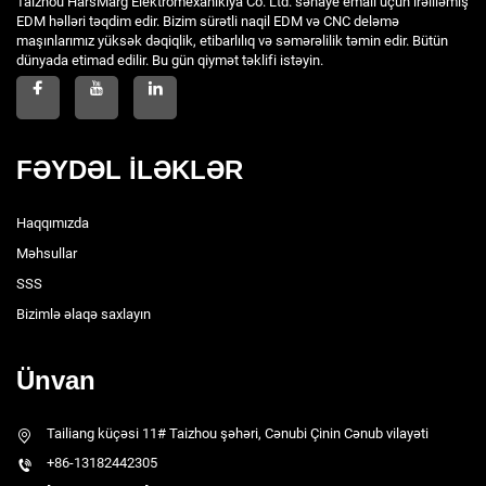
Taizhou HarsMarg Elektromexanikiya Co. Ltd. sənaye emalı üçün irəliləmiş
EDM həlləri təqdim edir. Bizim sürətli naqil EDM və CNC deləmə
maşınlarımız yüksək dəqiqlik, etibarlılıq və səmərəlilik təmin edir. Bütün
dünyada etimad edilir. Bu gün qiymət təklifi istəyin.
FƏYDƏL İLƏKLƏR
Haqqımızda
Məhsullar
SSS
Bizimlə əlaqə saxlayın
Ünvan
Tailiang küçəsi 11# Taizhou şəhəri, Cənubi Çinin Cənub vilayəti
+86-13182442305