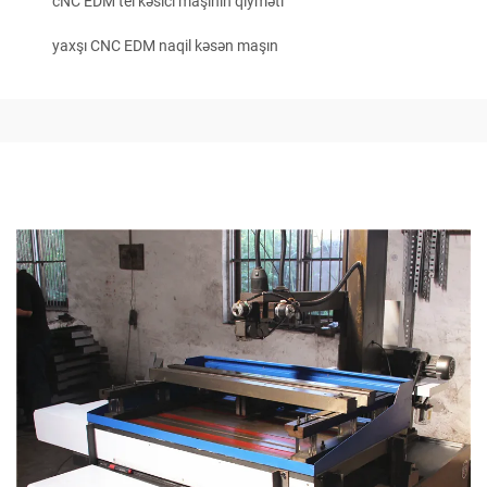
cNC EDM tel kəsici maşının qiyməti
yaxşı CNC EDM naqil kəsən maşın