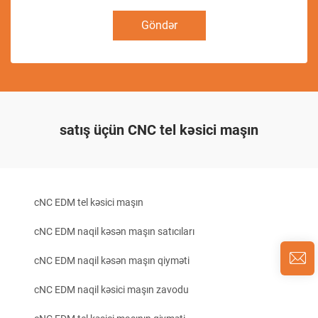
Göndər
satış üçün CNC tel kəsici maşın
cNC EDM tel kəsici maşın
cNC EDM naqil kəsən maşın satıcıları
cNC EDM naqil kəsən maşın qiyməti
cNC EDM naqil kəsici maşın zavodu