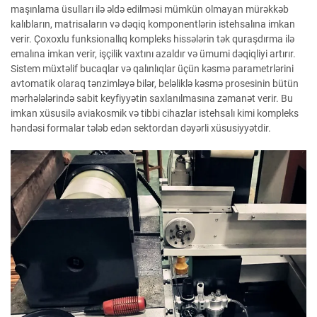
maşınlama üsulları ilə əldə edilməsi mümkün olmayan mürəkkəb
kalıbların, matrisaların və dəqiq komponentlərin istehsalına imkan
verir. Çoxoxlu funksionallıq kompleks hissələrin tək quraşdırma ilə
emalına imkan verir, işçilik vaxtını azaldır və ümumi dəqiqliyi artırır.
Sistem müxtəlif bucaqlar və qalınlıqlar üçün kəsmə parametrlərini
avtomatik olaraq tənzimləyə bilər, beləliklə kəsmə prosesinin bütün
mərhələlərində sabit keyfiyyətin saxlanılmasına zəmanət verir. Bu
imkan xüsusilə aviakosmik və tibbi cihazlar istehsalı kimi kompleks
həndəsi formalar tələb edən sektordan dəyərli xüsusiyyətdir.