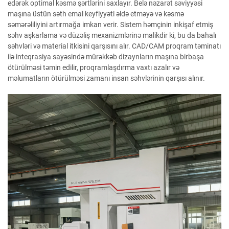
edərək optimal kəsmə şərtlərini saxlayır. Belə nəzarət səviyyəsi
maşına üstün səth emal keyfiyyəti əldə etməyə və kəsmə
səmərəliliyini artırmağa imkan verir. Sistem həmçinin inkişaf etmiş
səhv aşkarlama və düzəliş mexanizmlərinə malikdir ki, bu da bahalı
səhvləri və material itkisini qarşısını alır. CAD/CAM proqram təminatı
ilə inteqrasiya sayəsində mürəkkəb dizaynların maşına birbaşa
ötürülməsi təmin edilir, proqramlaşdırma vaxtı azalır və
məlumatların ötürülməsi zamanı insan səhvlərinin qarşısı alınır.