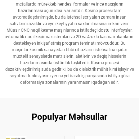
metallarda mürəkkəb həndəsi formalar və incə naxışların
hazırlanması üçün ideal variantdır. Kəsmə prosesi tam
avtomatlaşdırılmışdır, bu da istehsal seriyaları zamanı insan
səhvlərini azaldır və eyni keyfiyyətin saxlanılmasına imkan verir.
Müasir CNC naqil kəsmə maşınlarında istifadəçi dostu interfeyslər,
avtomatik naqil keçirmə sistemləri və 2D və 4-oxlu kəsmə imkanlarını
dəstəkləyən inkişaf etmiş proqram təminatı mövcuddur. Bu
maşınlar kosmik sənayedən tibbi cihazların istehsalına qədər
müxtəlif sənayelərdə matrislərin, alətlərin və dəqiq hissələrin
hazırlanmasında üstünlük təşkil edir. Kəsmə prosesi
dezaktivləşdirilmiş suda gedir ki, bu da dielektrik mühit kimi işləyir və
soyutma funksiyasını yerinə yetirərək iş parçasında istiliyə görə
deformasiya zonalarının yaranmasını qadağan edir.
Populyar Məhsullar