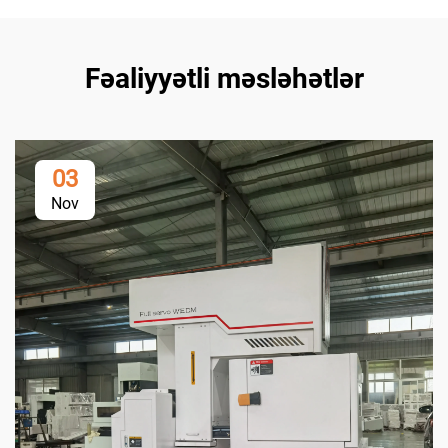
Fəaliyyətli məsləhətlər
03
Nov