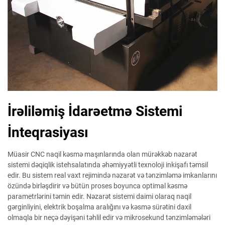
İrəliləmiş İdarəetmə Sistemi
İnteqrasiyası
Müasir CNC naqil kəsmə maşınlarında olan mürəkkəb nəzarət
sistemi dəqiqlik istehsalatında əhəmiyyətli texnoloji inkişafı təmsil
edir. Bu sistem real vaxt rejimində nəzarət və tənzimləmə imkanlarını
özündə birləşdirir və bütün proses boyunca optimal kəsmə
parametrlərini təmin edir. Nəzarət sistemi daimi olaraq naqil
gərginliyini, elektrik boşalma aralığını və kəsmə sürətini daxil
olmaqla bir neçə dəyişəni təhlil edir və mikrosekund tənzimləmələri