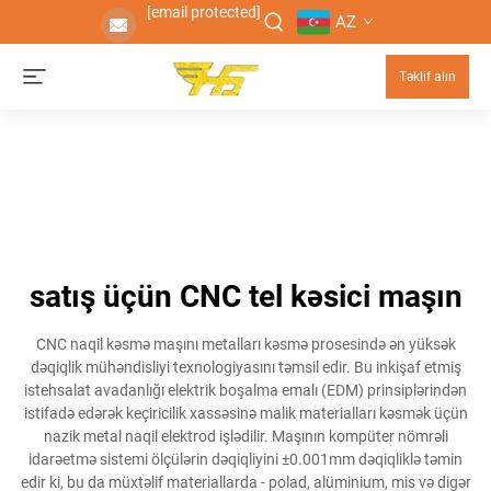
[email protected]
AZ
Təklif alın
satış üçün CNC tel kəsici maşın
CNC naqil kəsmə maşını metalları kəsmə prosesində ən yüksək
dəqiqlik mühəndisliyi texnologiyasını təmsil edir. Bu inkişaf etmiş
istehsalat avadanlığı elektrik boşalma emalı (EDM) prinsiplərindən
istifadə edərək keçiricilik xassəsinə malik materialları kəsmək üçün
nazik metal naqil elektrod işlədilir. Maşının kompüter nömrəli
idarəetmə sistemi ölçülərin dəqiqliyini ±0.001mm dəqiqliklə təmin
edir ki, bu da müxtəlif materiallarda - polad, alüminium, mis və digər