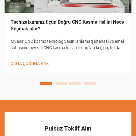
Təchizatxanınız üçün Doğru CNC Kəsmə Həllini Necə
Seçmək olar?
Müasir CNC kəsmə texnologiyasını anlamaq İstehsal və emal
sahəsinin peyzajı CNC kəsmə həlləri ilə inqilab keçirib, bu da
təchizatxanaların dəqiqlikli kəsmə tapşırıqlarına yanaşma
üsullarını dəyişib. Bu mürəkkəb sistemlər kompüterlə
DAHA ÇOXUNA BAX
birləşmiş...
Pulsuz Təklif Alın