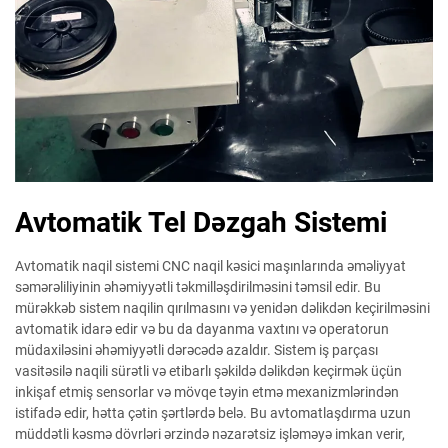
Avtomatik Tel Dəzgah Sistemi
Avtomatik naqil sistemi CNC naqil kəsici maşınlarında əməliyyat
səmərəliliyinin əhəmiyyətli təkmilləşdirilməsini təmsil edir. Bu
mürəkkəb sistem naqilin qırılmasını və yenidən dəlikdən keçirilməsini
avtomatik idarə edir və bu da dayanma vaxtını və operatorun
müdaxiləsini əhəmiyyətli dərəcədə azaldır. Sistem iş parçası
vasitəsilə naqili sürətli və etibarlı şəkildə dəlikdən keçirmək üçün
inkişaf etmiş sensorlar və mövqe təyin etmə mexanizmlərindən
istifadə edir, hətta çətin şərtlərdə belə. Bu avtomatlaşdırma uzun
müddətli kəsmə dövrləri ərzində nəzarətsiz işləməyə imkan verir,