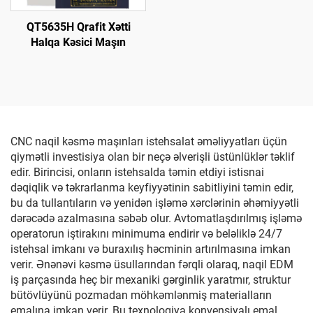
QT5635H Qrafit Xətti
Halqa Kəsici Maşın
CNC naqil kəsmə maşınları istehsalat əməliyyatları üçün
qiymətli investisiya olan bir neçə əlverişli üstünlüklər təklif
edir. Birincisi, onların istehsalda təmin etdiyi istisnai
dəqiqlik və təkrarlanma keyfiyyətinin sabitliyini təmin edir,
bu da tullantıların və yenidən işləmə xərclərinin əhəmiyyətli
dərəcədə azalmasına səbəb olur. Avtomatlaşdırılmış işləmə
operatorun iştirakını minimuma endirir və beləliklə 24/7
istehsal imkanı və buraxılış həcminin artırılmasına imkan
verir. Ənənəvi kəsmə üsullarından fərqli olaraq, naqil EDM
iş parçasında heç bir mexaniki gərginlik yaratmır, struktur
bütövlüyünü pozmadan möhkəmlənmiş materialların
emalına imkan verir. Bu texnologiya konvensiyalı emal