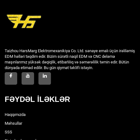
Taizhou HarsMarg Elektromexanikiya Co. Ltd. sənaye emalı üçün irəliləmiş
EDM həlləri təqdim edir. Bizim sürətli naqil EDM və CNC deləmə
maşınlarımız yüksək dəqiqlik, etibarlılıq və səmərəlilik təmin edir. Bütün
dünyada etimad edilir. Bu gün qiymət təklifi istəyin.
FƏYDƏL İLƏKLƏR
Haqqımızda
Məhsullar
SSS