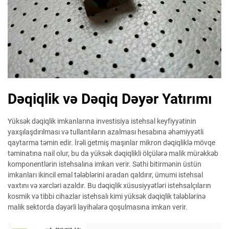
Dəqiqlik və Dəqiq Dəyər Yatırımı
Yüksək dəqiqlik imkanlarına investisiya istehsal keyfiyyətinin
yaxşılaşdırılması və tullantıların azalması hesabına əhəmiyyətli
qaytarma təmin edir. İrəli getmiş maşınlar mikron dəqiqliklə mövqe
təminatına nail olur, bu da yüksək dəqiqlikli ölçülərə malik mürəkkəb
komponentlərin istehsalına imkan verir. Səthi bitirmənin üstün
imkanları ikincil emal tələblərini aradan qaldırır, ümumi istehsal
vaxtını və xərcləri azaldır. Bu dəqiqlik xüsusiyyətləri istehsalçıların
kosmik və tibbi cihazlar istehsalı kimi yüksək dəqiqlik tələblərinə
malik sektorda dəyərli layihələrə qoşulmasına imkan verir.