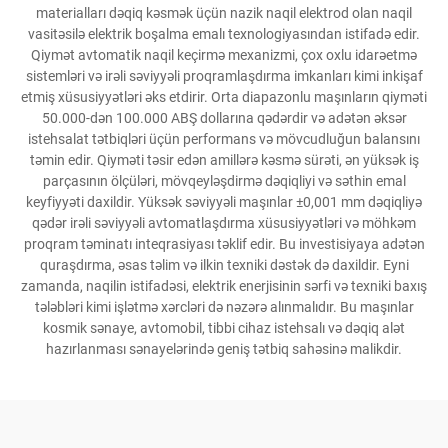
materialları dəqiq kəsmək üçün nazik naqil elektrod olan naqil
vasitəsilə elektrik boşalma emalı texnologiyasından istifadə edir.
Qiymət avtomatik naqil keçirmə mexanizmi, çox oxlu idarəetmə
sistemləri və irəli səviyyəli proqramlaşdırma imkanları kimi inkişaf
etmiş xüsusiyyətləri əks etdirir. Orta diapazonlu maşınların qiyməti
50.000-dən 100.000 ABŞ dollarına qədərdir və adətən əksər
istehsalat tətbiqləri üçün performans və mövcudluğun balansını
təmin edir. Qiyməti təsir edən amillərə kəsmə sürəti, ən yüksək iş
parçasının ölçüləri, mövqeyləşdirmə dəqiqliyi və səthin emal
keyfiyyəti daxildir. Yüksək səviyyəli maşınlar ±0,001 mm dəqiqliyə
qədər irəli səviyyəli avtomatlaşdırma xüsusiyyətləri və möhkəm
proqram təminatı inteqrasiyası təklif edir. Bu investisiyaya adətən
quraşdırma, əsas təlim və ilkin texniki dəstək də daxildir. Eyni
zamanda, naqilin istifadəsi, elektrik enerjisinin sərfi və texniki baxış
tələbləri kimi işlətmə xərcləri də nəzərə alınmalıdır. Bu maşınlar
kosmik sənaye, avtomobil, tibbi cihaz istehsalı və dəqiq alət
hazırlanması sənayelərində geniş tətbiq sahəsinə malikdir.