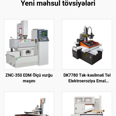
Yeni məhsul tövsiyələri
ZNC-350 EDM Ölçü vurğu
DK7780 Tək-kəsilməli Tel
maşını
Elektroeroziya Emal
Maşını