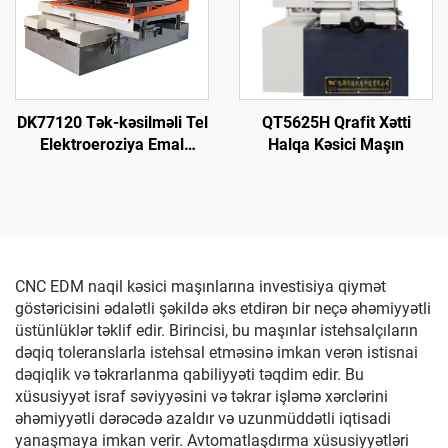
DK77120 Tək-kəsilməli Tel
QT5625H Qrafit Xətti
Elektroeroziya Emal
Halqa Kəsici Maşın
Maşını
CNC EDM naqil kəsici maşınlarına investisiya qiymət
göstəricisini ədalətli şəkildə əks etdirən bir neçə əhəmiyyətli
üstünlüklər təklif edir. Birincisi, bu maşınlar istehsalçıların
dəqiq toleranslarla istehsal etməsinə imkan verən istisnai
dəqiqlik və təkrarlanma qabiliyyəti təqdim edir. Bu
xüsusiyyət israf səviyyəsini və təkrar işləmə xərclərini
əhəmiyyətli dərəcədə azaldır və uzunmüddətli iqtisadi
yanaşmaya imkan verir. Avtomatlaşdırma xüsusiyyətləri