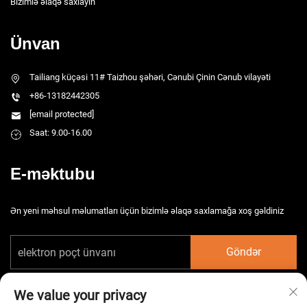
Bizimlə əlaqə saxlayın
Ünvan
Tailiang küçəsi 11# Taizhou şəhəri, Cənubi Çinin Cənub vilayəti
+86-13182442305
[email protected]
Saat: 9.00-16.00
E-məktubu
Ən yeni məhsul məlumatları üçün bizimlə əlaqə saxlamağa xoş gəldiniz
Göndər
We value your privacy