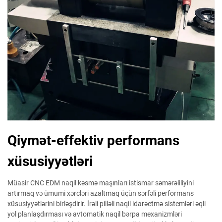
Qiymət-effektiv performans
xüsusiyyətləri
Müasir CNC EDM naqil kəsmə maşınları istismar səmərəliliyini
artırmaq və ümumi xərcləri azaltmaq üçün sərfəli performans
xüsusiyyətlərini birləşdirir. İrəli pilləli naqil idarəetmə sistemləri əqli
yol planlaşdırması və avtomatik naqil bərpa mexanizmləri