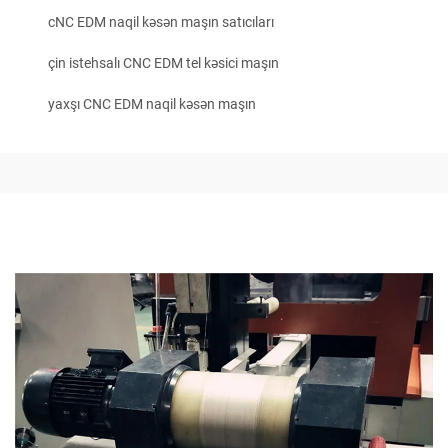
cNC EDM naqil kəsən maşın satıcıları
çin istehsalı CNC EDM tel kəsici maşın
yaxşı CNC EDM naqil kəsən maşın