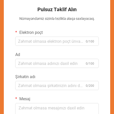
Pulsuz Təklif Alın
Nümayəndəmiz sizinlə tezliklə əlaqə saxlayacaq.
Elektron poçt
0/100
Ad
0/100
Şirkətin adı
0/200
Mesaj