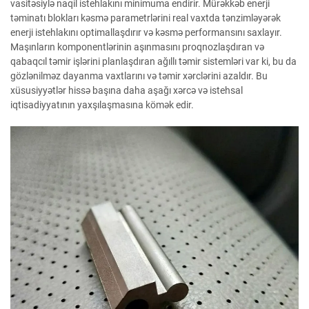
vasitəsiylə naqil istehlakını minimuma endirir. Mürəkkəb enerji
təminatı blokları kəsmə parametrlərini real vaxtda tənzimləyərək
enerji istehlakını optimallaşdırır və kəsmə performansını saxlayır.
Maşınların komponentlərinin aşınmasını proqnozlaşdıran və
qabaqcıl təmir işlərini planlaşdıran ağıllı təmir sistemləri var ki, bu da
gözlənilməz dayanma vaxtlarını və təmir xərclərini azaldır. Bu
xüsusiyyətlər hissə başına daha aşağı xərcə və istehsal
iqtisadiyyatının yaxşılaşmasına kömək edir.