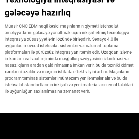
gələcəyə hazırlıq
Müasir CNC EDM naqil kəsici maşınlarının qiyməti istehsalat
əməliyyatlarını gələcəyə yönəltmək üçün inkişaf etmiş texnologiya
inteqrasiya xüsusiyyətlərini özündə birləşdirir. Sənaye 4.0 ilə
uyğunluq mövcud istehsalat sistemləri və məlumat toplama
platformaları ilə pürüzsüz inteqrasiyanı təmin edir. Uzaqdan izləmə
imkanları real vaxt rejimində məşğulluq səviyyəsinin izlənilməsi və
nasazlıqların aradan qaldırılmasına imkan verir, bu da texniki xidmət
xərclərini azaldır və maşının istifadə effektivliyini artırır. Maşınların
proqram təminatı sistemləri müntəzəm yenilənmələr alır və bu da
istehsalat standartlarının inkişafı və yeni materialların emal tələbləri
ilə uyğunluğun saxlanılmasına zəmanət verir.