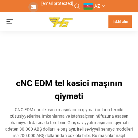
[email protected]
AZ
Təklif alın
cNC EDM tel kəsici maşının
qiyməti
CNC EDM naqil kəsmə maşınlarının qiyməti onların texniki
xüsusiyyətlərinə, imkanlarına və istehsalçının nüfuzuna əsasən
əhəmiyyətli dərəcədə fərqlənir. Giriş səviyyəli maşınların qiyməti
adətən 30.000 ABŞ dolları ilə başlayır, irəli səviyyəli sənaye modelləri
isə 200.000 ABŞ dollarından çox ola bilər. Bu maşınlar naqil