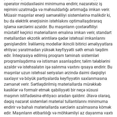
operator müdaxiləsini minimuma endirir, nəzarətsiz iş
rejimini uzatmağa və məhsuldarlığı artırmağa imkan verir.
Müasir maşınlar enerji səmərəliliyi sistemlərinə malikdir ki,
bu da elektrik enerjisinin istehlakını optimallaşdıraraq
işləmə xərclərini azaldır. Bu maşınların çoxtərəfliliyi
müxtəlif keçirici materialların emalına imkan verir, standart
metallardan ekzotik ərintilərə qədər istehsal imkanlarını
genişləndirir. İrəliləmiş modellər ikincili bitirici əməliyyatlara
ehtiyac yaratmadan yüksək keyfiyyətli səth emalı təqdim
edir. İnteqrasiya edilmiş proqram təminatı sistemləri
proqramlaşdırma və istismarı asanlaşdırır, təlim tələblərini
azaldır və istehsalatın işə salınma vaxtını qısaya endirir. Bu
maşınlar uzun istehsal seriyaları ərzində daimi dəqiqliyi
saxlayır və böyük partiyalarda keyfiyyətin saxlanmasına
zəmanət verir. Sərtləşdirilmiş materiallarda mürəkkəb
kəsiklər və formalr etmək qabiliyyəti bir neçə xüsusi
maşının istifadəsinə ehtiyacı aradan qaldırır. Əlavə olaraq,
dəqiq nəzarət sistemləri material tullantılarını minimuma
endirir və bahalı materiallarda xərclərin azalmasına kömək
edir. Maşınların etibarlılığı və möhkəmliyi az dayanma vaxtı