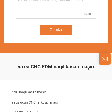
0/1000
Göndər
yaxşı CNC EDM naqil kəsən maşın
cNC naqil kəsən maşın
satış üçün CNC tel kəsici maşın