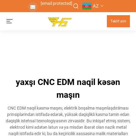
[email protected]
AZ
Təklif alın
yaxşı CNC EDM naqil kəsən
maşın
CNC EDM naqil kəsmə maşını, elektrik boşalma maşınlaşdırılması
prinsiplərindən istifadə edərək, yüksək dəqiqlikli kəsmə təmin edən
dəqiqlik istehsal texnologiyasının zirvəsidir. Bu inkişaf etmiş sistem,
elektrod kimi adətən latun və ya misdən ibarət olan nazik metal
naqili istifadə edir ki, bu da keçiricilik xassəsinə malik materialları