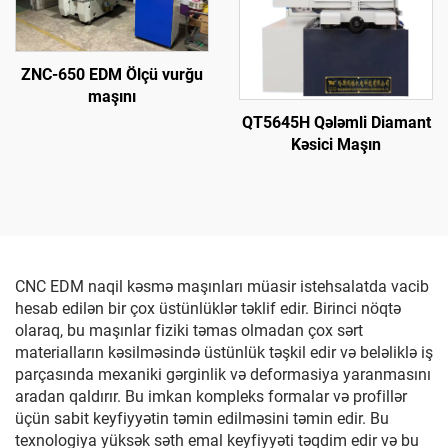
ZNC-650 EDM Ölçü vurğu
maşını
QT5645H Qələmli Diamant
Kəsici Maşın
CNC EDM naqil kəsmə maşınları müasir istehsalatda vacib
hesab edilən bir çox üstünlüklər təklif edir. Birinci nöqtə
olaraq, bu maşınlar fiziki təmas olmadan çox sərt
materialların kəsilməsində üstünlük təşkil edir və beləliklə iş
parçasında mexaniki gərginlik və deformasiya yaranmasını
aradan qaldırır. Bu imkan kompleks formalar və profillər
üçün sabit keyfiyyətin təmin edilməsini təmin edir. Bu
texnologiya yüksək səth emal keyfiyyəti təqdim edir və bu