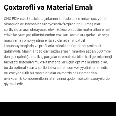
Çoxtərəfli və Material Emalı
CNC EDM naqil kəsici maşınlarının istifadə baxımından çox yönlü
olması onları istehsalat sənayesində fərqləndirir. Bu maşınlar
sərtliyindən asılı olmayaraq elektrik keçirən bütün materialları emal
edə bilər, yumşaq alüminiumdan çox sərt karbidlərə qədər. Bir neçə
maşın emalı əməliyyatına ehtiyac olmadan müxtəlif
konusauymaqlarla və profillərlə mürəkkəb fiqurların kəsilməsi
qabiliyyəti. Maşınlar dəqiqliyi saxlayaraq 1 mm-dən azdan 500 mm-
dən çox qalınlığa malik iş parçalarını emal edə bilər. İrəli getmiş enerji
təchizatı sistemləri müxtəlif materiallar üçün optimallaşdırıla bilər,
bu da optimal kəsmə şərtlərini və səthin son vəziyyətini təmin edir.
Bu çox yönlülük bu maşınları alət və matris hazırlamaqdan
aviakosmik komponentlərin istehsalına qədər müxtəlif sənayelərdə
qiymətli edir.