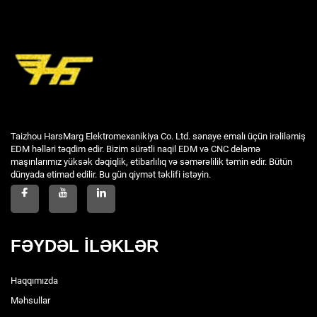
Taizhou HarsMarg Elektromexanikiya Co. Ltd. sənaye emalı üçün irəliləmiş
EDM həlləri təqdim edir. Bizim sürətli naqil EDM və CNC deləmə
maşınlarımız yüksək dəqiqlik, etibarlılıq və səmərəlilik təmin edir. Bütün
dünyada etimad edilir. Bu gün qiymət təklifi istəyin.
FƏYDƏL İLƏKLƏR
Haqqımızda
Məhsullar