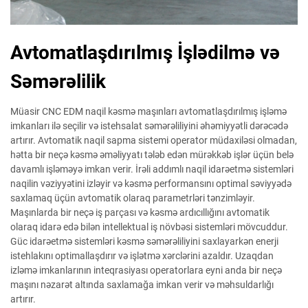
Avtomatlaşdırılmış İşlədilmə və
Səmərəlilik
Müasir CNC EDM naqil kəsmə maşınları avtomatlaşdırılmış işləmə
imkanları ilə seçilir və istehsalat səmərəliliyini əhəmiyyətli dərəcədə
artırır. Avtomatik naqil sapma sistemi operator müdaxiləsi olmadan,
hətta bir neçə kəsmə əməliyyatı tələb edən mürəkkəb işlər üçün belə
davamlı işləməyə imkan verir. İrəli addımlı naqil idarəetmə sistemləri
naqilin vəziyyətini izləyir və kəsmə performansını optimal səviyyədə
saxlamaq üçün avtomatik olaraq parametrləri tənzimləyir.
Maşınlarda bir neçə iş parçası və kəsmə ardıcıllığını avtomatik
olaraq idarə edə bilən intellektual iş növbəsi sistemləri mövcuddur.
Güc idarəetmə sistemləri kəsmə səmərəliliyini saxlayarkən enerji
istehlakını optimallaşdırır və işlətmə xərclərini azaldır. Uzaqdan
izləmə imkanlarının inteqrasiyası operatorlara eyni anda bir neçə
maşını nəzarət altında saxlamağa imkan verir və məhsuldarlığı
artırır.