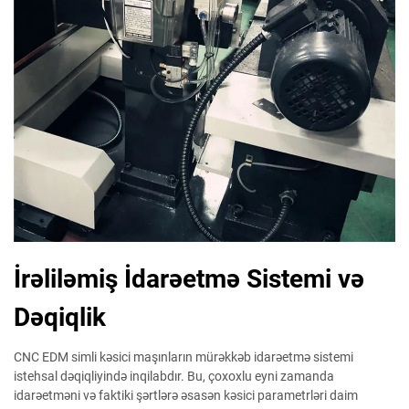
İrəliləmiş İdarəetmə Sistemi və
Dəqiqlik
CNC EDM simli kəsici maşınların mürəkkəb idarəetmə sistemi
istehsal dəqiqliyində inqilabdır. Bu, çoxoxlu eyni zamanda
idarəetməni və faktiki şərtlərə əsasən kəsici parametrləri daim