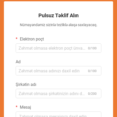
Pulsuz Təklif Alın
Nümayəndəmiz sizinlə tezliklə əlaqə saxlayacaq.
Elektron poçt
0/100
Ad
0/100
Şirkətin adı
0/200
Mesaj