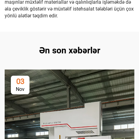
maşınlar müxtəlif materiallar və qalınlıqlarla işləməkdə də
əla çeviklik göstərir və müxtəlif istehsalat tələbləri üçün çox
yönlü alətlər təqdim edir.
Ən son xəbərlər
03
Nov