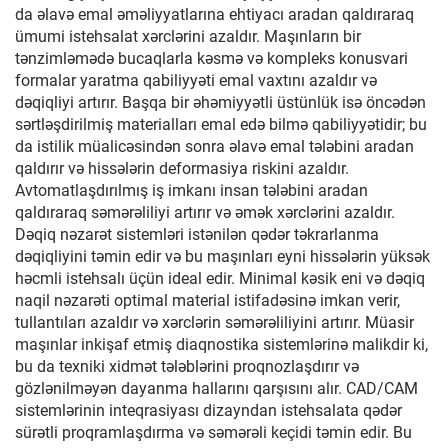
da əlavə emal əməliyyatlarına ehtiyacı aradan qaldıraraq
ümumi istehsalat xərclərini azaldır. Maşınların bir
tənzimləmədə bucaqlarla kəsmə və kompleks konusvari
formalar yaratma qabiliyyəti emal vaxtını azaldır və
dəqiqliyi artırır. Başqa bir əhəmiyyətli üstünlük isə öncədən
sərtləşdirilmiş materialları emal edə bilmə qabiliyyətidir; bu
da istilik müalicəsindən sonra əlavə emal tələbini aradan
qaldırır və hissələrin deformasiya riskini azaldır.
Avtomatlaşdırılmış iş imkanı insan tələbini aradan
qaldıraraq səmərəliliyi artırır və əmək xərclərini azaldır.
Dəqiq nəzarət sistemləri istənilən qədər təkrarlanma
dəqiqliyini təmin edir və bu maşınları eyni hissələrin yüksək
həcmli istehsalı üçün ideal edir. Minimal kəsik eni və dəqiq
naqil nəzarəti optimal material istifadəsinə imkan verir,
tullantıları azaldır və xərclərin səmərəliliyini artırır. Müasir
maşınlar inkişaf etmiş diaqnostika sistemlərinə malikdir ki,
bu da texniki xidmət tələblərini proqnozlaşdırır və
gözlənilməyən dayanma hallarını qarşısını alır. CAD/CAM
sistemlərinin inteqrasiyası dizayndan istehsalata qədər
sürətli proqramlaşdırma və səmərəli keçidi təmin edir. Bu