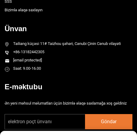
SSS
Bizimlə əlaqə saxlayın
Ünvan
Tailiang küçəsi 11# Taizhou şəhəri, Cənubi Çinin Cənub vilayəti
+86-13182442305
[email protected]
Saat: 9.00-16.00
E-məktubu
Ən yeni məhsul məlumatları üçün bizimlə əlaqə saxlamağa xoş gəldiniz
Göndər