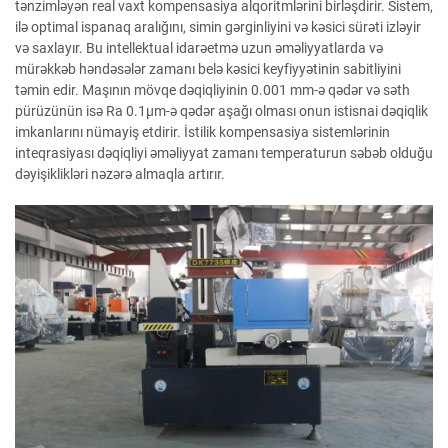
tənzimləyən real vaxt kompensasiya alqoritmlərini birləşdirir. Sistem,
ilə optimal ispanaq aralığını, simin gərginliyini və kəsici sürəti izləyir
və saxlayır. Bu intellektual idarəetmə uzun əməliyyatlarda və
mürəkkəb həndəsələr zamanı belə kəsici keyfiyyətinin sabitliyini
təmin edir. Maşının mövqe dəqiqliyinin 0.001 mm-ə qədər və səth
pürüzünün isə Ra 0.1μm-ə qədər aşağı olması onun istisnai dəqiqlik
imkanlarını nümayiş etdirir. İstilik kompensasiya sistemlərinin
inteqrasiyası dəqiqliyi əməliyyat zamanı temperaturun səbəb olduğu
dəyişiklikləri nəzərə almaqla artırır.