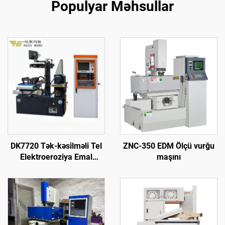
Populyar Məhsullar
DK7720 Tək-kəsilməli Tel
ZNC-350 EDM Ölçü vurğu
Elektroeroziya Emal
maşını
Maşını