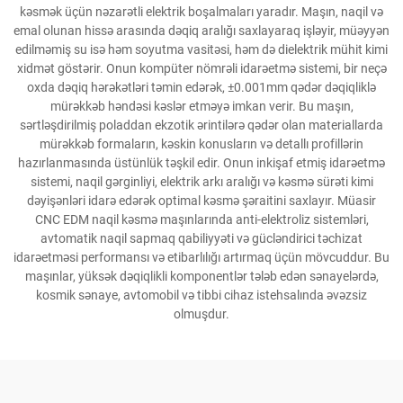
kəsmək üçün nəzarətli elektrik boşalmaları yaradır. Maşın, naqil və
emal olunan hissə arasında dəqiq aralığı saxlayaraq işləyir, müəyyən
edilməmiş su isə həm soyutma vasitəsi, həm də dielektrik mühit kimi
xidmət göstərir. Onun kompüter nömrəli idarəetmə sistemi, bir neçə
oxda dəqiq hərəkətləri təmin edərək, ±0.001mm qədər dəqiqliklə
mürəkkəb həndəsi kəslər etməyə imkan verir. Bu maşın,
sərtləşdirilmiş poladdan ekzotik ərintilərə qədər olan materiallarda
mürəkkəb formaların, kəskin konusların və detallı profillərin
hazırlanmasında üstünlük təşkil edir. Onun inkişaf etmiş idarəetmə
sistemi, naqil gərginliyi, elektrik arkı aralığı və kəsmə sürəti kimi
dəyişənləri idarə edərək optimal kəsmə şəraitini saxlayır. Müasir
CNC EDM naqil kəsmə maşınlarında anti-elektroliz sistemləri,
avtomatik naqil sapmaq qabiliyyəti və gücləndirici təchizat
idarəetməsi performansı və etibarlılığı artırmaq üçün mövcuddur. Bu
maşınlar, yüksək dəqiqlikli komponentlər tələb edən sənayelərdə,
kosmik sənaye, avtomobil və tibbi cihaz istehsalında əvəzsiz
olmuşdur.