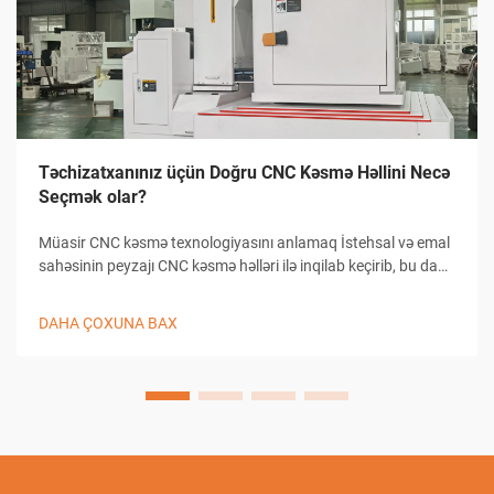
Təchizatxanınız üçün Doğru CNC Kəsmə Həllini Necə
Seçmək olar?
Müasir CNC kəsmə texnologiyasını anlamaq İstehsal və emal
sahəsinin peyzajı CNC kəsmə həlləri ilə inqilab keçirib, bu da
təchizatxanaların dəqiqlikli kəsmə tapşırıqlarına yanaşma
üsullarını dəyişib. Bu mürəkkəb sistemlər kompüterlə
DAHA ÇOXUNA BAX
birləşmiş...