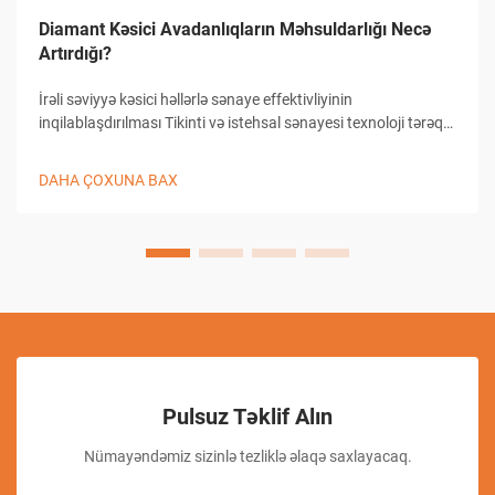
Diamant Kəsici Avadanlıqların Məhsuldarlığı Necə
Artırdığı?
İrəli səviyyə kəsici həllərlə sənaye effektivliyinin
inqilablaşdırılması Tikinti və istehsal sənayesi texnoloji tərəqqi
sayəsində əhəmiyyətli dəyişikliklər yaşamışdır və diamant
kəsici avadanlıqlar bu inkişafın ön saflarında durur...
DAHA ÇOXUNA BAX
Pulsuz Təklif Alın
Nümayəndəmiz sizinlə tezliklə əlaqə saxlayacaq.