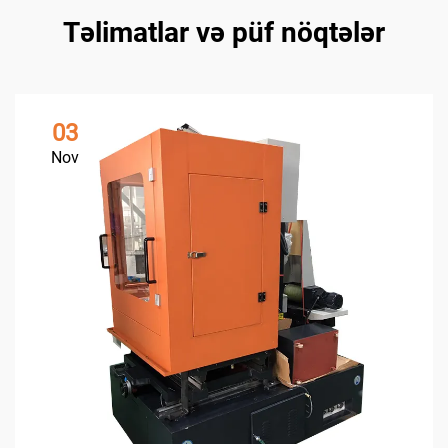
Təlimatlar və püf nöqtələr
03
Nov