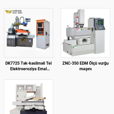
DK7725 Tək-kəsilməli Tel
ZNC-350 EDM Ölçü vurğu
Elektroeroziya Emal
maşını
Maşını