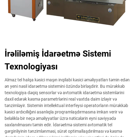
İrəliləmiş İdarəetmə Sistemi
Texnologiyası
Almaz tel halqa kəsici maşın inqilabi kəsici əməliyyatları təmin edən
ən yeni nəsil idarəetmə sistemini özündə birləşdirir. Bu mürəkkəb
texnologiya dəqiq sensorlar və avtomatik idarəetmə sistemlərini
daxil edərək kəsmə parametrlərini real vaxtda daim izləyir və
tənzimləyir. Sistemin intellektual interfeysi operatorların mürəkkəb
kəsici ardıcıllığıni asanlıqla proqramlaşdırmasına imkan verir və
beləliklə bir neçə əməliyyatlar üzrə nəticələrin eyni səviyyədə
saxlanılmasını təmin edir. İdarəetmə sistemi avtomatik tel
gərginliyinin tənzimlənməsi, sürət optimallaşdırılması və kəsmə