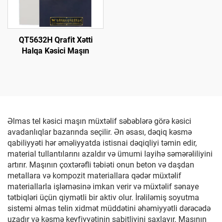
QT5632H Qrafit Xətti
Halqa Kəsici Maşın
Əlmas tel kəsici maşın müxtəlif səbəblərə görə kəsici
avadanlıqlar bazarında seçilir. Ən əsası, dəqiq kəsmə
qabiliyyəti hər əməliyyatda istisnai dəqiqliyi təmin edir,
material tullantılarını azaldır və ümumi layihə səmərəliliyini
artırır. Maşının çoxtərəfli təbiəti onun beton və daşdan
metallara və kompozit materiallara qədər müxtəlif
materiallarla işləməsinə imkan verir və müxtəlif sənaye
tətbiqləri üçün qiymətli bir aktiv olur. İrəliləmiş soyutma
sistemi əlmas telin xidmət müddətini əhəmiyyətli dərəcədə
uzadır və kəsmə keyfiyyətinin sabitliyini saxlayır. Maşının