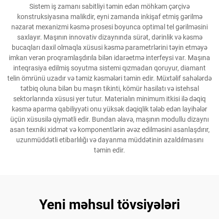
Sistem iş zamanı sabitliyi təmin edən möhkəm çərçivə
konstruksiyasına malikdir, eyni zamanda inkişaf etmiş gərilmə
nəzarət mexanizmi kəsmə prosesi boyunca optimal tel gərilməsini
saxlayır. Maşının innovativ dizaynında sürət, dərinlik və kəsmə
bucaqları daxil olmaqla xüsusi kəsmə parametrlərini təyin etməyə
imkan verən proqramlaşdırıla bilən idarəetmə interfeysi var. Maşına
inteqrasiya edilmiş soyutma sistemi qızmadan qoruyur, diamant
telin ömrünü uzadır və təmiz kəsmələri təmin edir. Müxtəlif sahələrdə
tətbiq oluna bilən bu maşın tikinti, kömür hasilatı və istehsal
sektorlarında xüsusi yer tutur. Materialın minimum itkisi ilə dəqiq
kəsmə aparma qabiliyyəti onu yüksək dəqiqlik tələb edən layihələr
üçün xüsusilə qiymətli edir. Bundan əlavə, maşının modullu dizaynı
asan texniki xidmət və komponentlərin əvəz edilməsini asanlaşdırır,
uzunmüddətli etibarlılığı və dayanma müddətinin azaldılmasını
təmin edir.
Yeni məhsul tövsiyələri