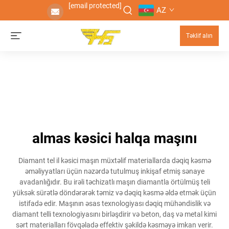
[email protected]
AZ
Təklif alın
almas kəsici halqa maşını
Diamant tel il kəsici maşın müxtəlif materiallarda dəqiq kəsmə
əməliyyatları üçün nəzərdə tutulmuş inkişaf etmiş sənaye
avadanlığıdır. Bu irəli təchizatlı maşın diamantla örtülmüş teli
yüksək sürətlə döndərərək təmiz və dəqiq kəsmə əldə etmək üçün
istifadə edir. Maşının əsas texnologiyası dəqiq mühəndislik və
diamant telli texnologiyasını birləşdirir və beton, daş və metal kimi
sərt materialları fövqəladə effektiv şəkildə kəsməyə imkan verir.