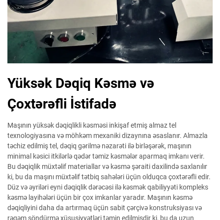
Yüksək Dəqiq Kəsmə və
Çoxtərəfli İstifadə
Maşının yüksək dəqiqlikli kəsməsi inkişaf etmiş almaz tel
texnologiyasına və möhkəm mexaniki dizaynına əsaslanır. Almazla
təchiz edilmiş tel, dəqiq gərilmə nəzarəti ilə birləşərək, maşının
minimal kəsici itkilərlə qədər təmiz kəsmələr aparmaq imkanı verir.
Bu dəqiqlik müxtəlif materiallar və kəsmə şəraiti daxilində saxlanılır
ki, bu da maşını müxtəlif tətbiq sahələri üçün olduqca çoxtərəfli edir.
Düz və əyriləri eyni dəqiqlik dərəcəsi ilə kəsmək qabiliyyəti kompleks
kəsmə layihələri üçün bir çox imkanlar yaradır. Maşının kəsmə
dəqiqliyini daha da artırmaq üçün sabit çərçivə konstruksiyası və
rəqəm söndürmə xüsusiyyətləri təmin edilmişdir ki, bu da uzun