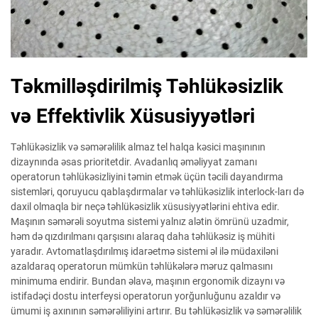
Təkmilləşdirilmiş Təhlükəsizlik
və Effektivlik Xüsusiyyətləri
Təhlükəsizlik və səmərəlilik almaz tel halqa kəsici maşınının
dizaynında əsas prioritetdir. Avadanlıq əməliyyat zamanı
operatorun təhlükəsizliyini təmin etmək üçün təcili dayandırma
sistemləri, qoruyucu qablaşdırmalar və təhlükəsizlik interlock-ları də
daxil olmaqla bir neçə təhlükəsizlik xüsusiyyətlərini ehtiva edir.
Maşının səmərəli soyutma sistemi yalnız alətin ömrünü uzadmir,
həm də qızdırılmanı qarşısını alaraq daha təhlükəsiz iş mühiti
yaradır. Avtomatlaşdırılmış idarəetmə sistemi əl ilə müdaxiləni
azaldaraq operatorun mümkün təhlükələrə məruz qalmasını
minimuma endirir. Bundan əlavə, maşının ergonomik dizaynı və
istifadəçi dostu interfeysi operatorun yorğunluğunu azaldır və
ümumi iş axınının səmərəliliyini artırır. Bu təhlükəsizlik və səmərəlilik