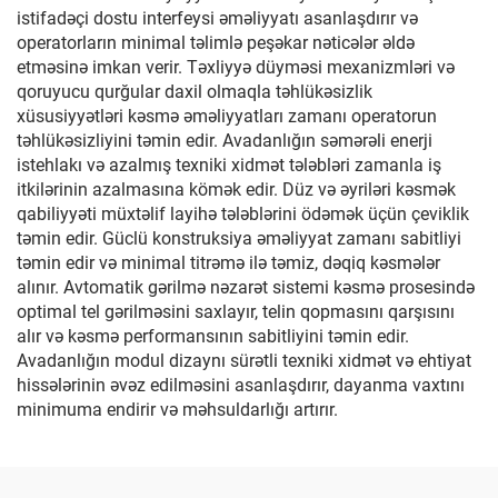
istifadəçi dostu interfeysi əməliyyatı asanlaşdırır və
operatorların minimal təlimlə peşəkar nəticələr əldə
etməsinə imkan verir. Təxliyyə düyməsi mexanizmləri və
qoruyucu qurğular daxil olmaqla təhlükəsizlik
xüsusiyyətləri kəsmə əməliyyatları zamanı operatorun
təhlükəsizliyini təmin edir. Avadanlığın səmərəli enerji
istehlakı və azalmış texniki xidmət tələbləri zamanla iş
itkilərinin azalmasına kömək edir. Düz və əyriləri kəsmək
qabiliyyəti müxtəlif layihə tələblərini ödəmək üçün çeviklik
təmin edir. Güclü konstruksiya əməliyyat zamanı sabitliyi
təmin edir və minimal titrəmə ilə təmiz, dəqiq kəsmələr
alınır. Avtomatik gərilmə nəzarət sistemi kəsmə prosesində
optimal tel gərilməsini saxlayır, telin qopmasını qarşısını
alır və kəsmə performansının sabitliyini təmin edir.
Avadanlığın modul dizaynı sürətli texniki xidmət və ehtiyat
hissələrinin əvəz edilməsini asanlaşdırır, dayanma vaxtını
minimuma endirir və məhsuldarlığı artırır.