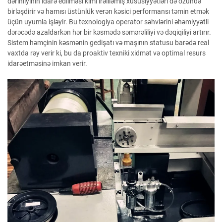
dərinliyinin idarə edilməsi kimi irəliləmiş xüsusiyyətləri də özündə
birləşdirir və hamısı üstünlük verən kəsici performansı təmin etmək
üçün uyumla işləyir. Bu texnologiya operator səhvlərini əhəmiyyətli
dərəcədə azaldarkən hər bir kəsmədə səmərəliliyi və dəqiqiliyi artırır.
Sistem həmçinin kəsmənin gedişatı və maşının statusu barədə real
vaxtda rəy verir ki, bu da proaktiv texniki xidmət və optimal resurs
idarəetməsinə imkan verir.