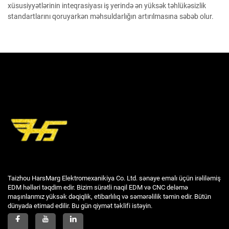
xüsusiyyətlərinin inteqrasiyası iş yerində ən yüksək təhlükəsizlik
standartlarını qoruyarkən məhsuldarlığın artırılmasına səbəb olur.
Taizhou HarsMarg Elektromexanikiya Co. Ltd. sənaye emalı üçün irəliləmiş
EDM həlləri təqdim edir. Bizim sürətli naqil EDM və CNC deləmə
maşınlarımız yüksək dəqiqlik, etibarlılıq və səmərəlilik təmin edir. Bütün
dünyada etimad edilir. Bu gün qiymət təklifi istəyin.