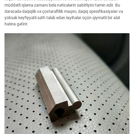
müddətli işləmə zamanı belə nəticələrin sabitliyini təmin edir. Bu
dərəcədə dəqiqlik və çoxtərəflilik maşını, dəqiq spesifikasiyalar və
yüksək keyfiyyətli səth tələb edən layihələr üçün qiymətli bir alət
halına gətirir.