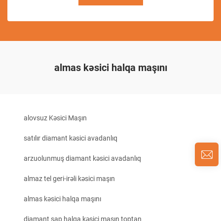
almas kəsici halqa maşını
alovsuz Kəsici Maşın
satılır diamant kəsici avadanlıq
arzuolunmuş diamant kəsici avadanlıq
almaz tel geri-irəli kəsici maşın
almas kəsici halqa maşını
diamant sap halqa kəsici maşın toptan