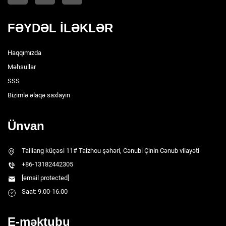
FƏYDƏL İLƏKLƏR
Haqqımızda
Məhsullar
SSS
Bizimlə əlaqə saxlayın
Ünvan
Tailiang küçəsi 11# Taizhou şəhəri, Cənubi Çinin Cənub vilayəti
+86-13182442305
[email protected]
Saat: 9.00-16.00
E-məktubu