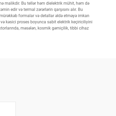
ə malikdir. Bu tellər həm dielektrik mühit, həm də
min edir və termal zərərlərin qarşısını alır. Bu
ə mürəkkəb formalar və detallar əldə etməyə imkan
ə kəsici proses boyunca sabit elektrik keçiriciliyini
torlarında, məsələn, kosmik gəmiçilik, tibbi cihaz