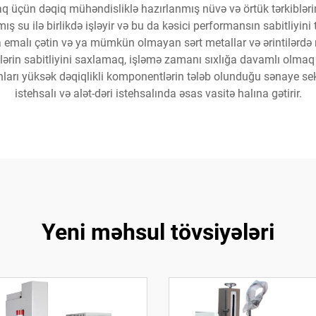
q üçün dəqiq mühəndisliklə hazırlanmış nüvə və örtük tərkiblərin
 su ilə birlikdə işləyir və bu da kəsici performansın sabitliyini tə
rla emalı çətin və ya mümkün olmayan sərt metallar və ərintilərd
çülərin sabitliyini saxlamaq, işləmə zamanı sıxlığa davamlı olmaq v
nları yüksək dəqiqlikli komponentlərin tələb olunduğu sənaye sek
istehsalı və alət-dəri istehsalında əsas vasitə halına gətirir.
Yeni məhsul tövsiyələri