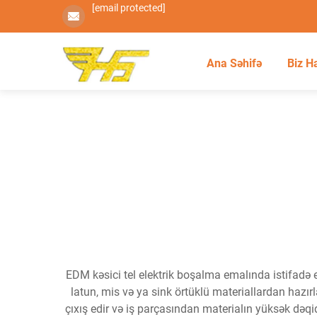
[email protected]
Ana Səhifə
Biz H
EDM kəsici tel elektrik boşalma emalında istifadə e
latun, mis və ya sink örtüklü materiallardan hazırla
çıxış edir və iş parçasından materialın yüksək dəqiql