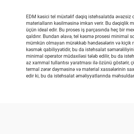
EDM kəsici tel müxtəlif dəqiq istehsalatda əvəzsiz ol
materialların kəsilməsinə imkan verir. Bu dəqiqlik mat
üçün ideal edir. Bu proses iş parçasında heç bir mex
qaldırır. Bundan əlavə, tel kəsmə prosesi minimal son
mümkün olmayan mürəkkəb həndəsələrin və kiçik radi
kəsmək qabiliyyətidir, bu da istehsalat səmərəliliyin
minimal operator müdaxiləsi tələb edilir, bu da isteh
az xammal tullantısı yaratması ilə özünü göstərir, ç
termal zərər dəyməsinə və material xassələrinin sax
edir ki, bu da istehsalat əməliyyatlarında məhsuldarl