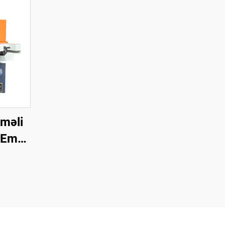
məli
 Emal