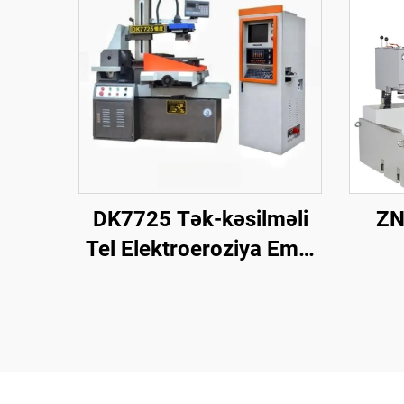
DK7725 Tək-kəsilməli
ZN
Tel Elektroeroziya Emal
Maşını