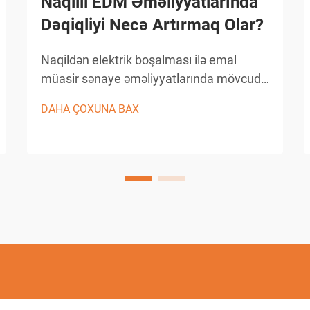
Naqilli EDM Əməliyyatlarında
Dəqiqliyi Necə Artırmaq Olar?
Naqildən elektrik boşalması ilə emal
müasir sənaye əməliyyatlarında mövcud
olan ən dəqiq istehsal proseslərindən
DAHA ÇOXUNA BAX
birini təmsil edir. Operatorlar EDM
naqilində (wire EDM) tətbiqlərdə
fövqəladə dəqiqliyə nail olmaq istədikdə,
əsas prinsipləri başa düşmək vacibdir...