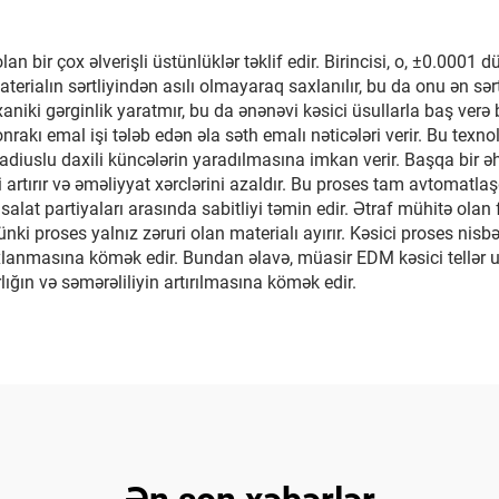
an bir çox əlverişli üstünlüklər təklif edir. Birincisi, o, ±0.0001
erialın sərtliyindən asılı olmayaraq saxlanılır, bu da onu ən sərt 
aniki gərginlik yaratmır, bu da ənənəvi kəsici üsullarla baş verə
rakı emal işi tələb edən əla səth emalı nəticələri verir. Bu texno
uslu daxili küncələrin yaradılmasına imkan verir. Başqa bir əhə
i artırır və əməliyyat xərclərini azaldır. Bu proses tam avtomatla
salat partiyaları arasında sabitliyi təmin edir. Ətraf mühitə olan
ünki proses yalnız zəruri olan materialı ayırır. Kəsici proses nis
lanmasına kömək edir. Bundan əlavə, müasir EDM kəsici tellər uz
ığın və səmərəliliyin artırılmasına kömək edir.