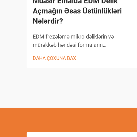
Müasir Emalda EDM Delik
Açmağın Əsas Üstünlükləri
Nələrdir?
EDM frezələmə mikro-dəliklərin və
mürəkkəb həndəsi formaların
yaradılmasında yüksək dəqiqlik və
DAHA ÇOXUNA BAX
çoxfunksiyalılıq təmin edərək dəqiq
istehsalat sahəsində inqilab yaratmışdır.
Bu irəli səviyyəli emal üsulu materialın
çıxarılması üçün elektrik
boşaldılmasından istifadə edir və beləcə
istehsal...