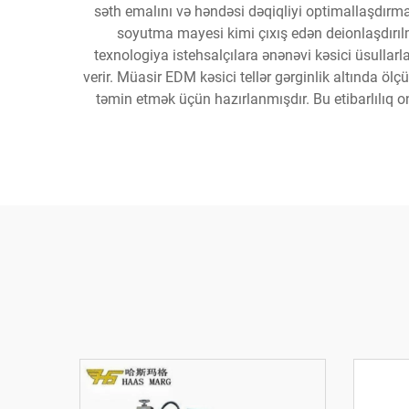
səth emalını və həndəsi dəqiqliyi optimallaşdırma
soyutma mayesi kimi çıxış edən deionlaşdırılmış
texnologiya istehsalçılara ənənəvi kəsici üsulla
verir. Müasir EDM kəsici tellər gərginlik altında öl
təmin etmək üçün hazırlanmışdır. Bu etibarlılıq o