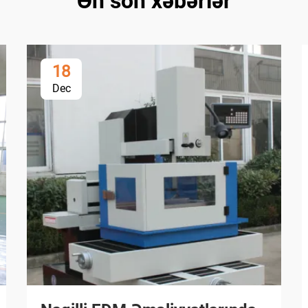
Ən son xəbərlər
18
Dec