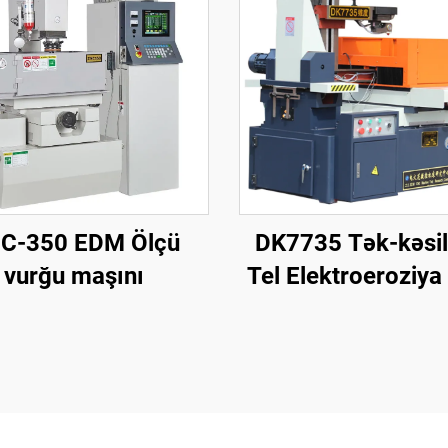
C-350 EDM Ölçü
DK7735 Tək-kəsil
vurğu maşını
Tel Elektroeroziya
Maşını