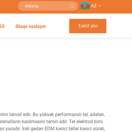
AZ
Təklif alın
SS
Əlaqə saxlayın
ini təmsil edir. Bu yüksək performanslı tel, adətən,
terialların kəsilməsini təmin edir. Tel elektrod kimi
 yaradır. İrəli gedən EDM kəsici tellər kəsici sürəti,