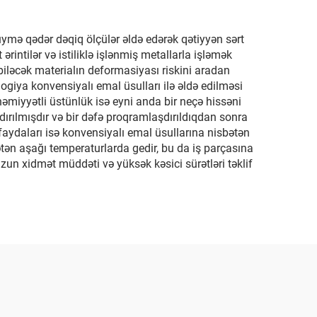
 düymə qədər dəqiq ölçülər əldə edərək qətiyyən sərt
ərintilər və istiliklə işlənmiş metallarla işləmək
 biləcək materialın deformasiyası riskini aradan
logiya konvensiyalı emal üsulları ilə əldə edilməsi
miyyətli üstünlük isə eyni anda bir neçə hissəni
şdırılmışdır və bir dəfə proqramlaşdırıldıqdan sonra
 faydaları isə konvensiyalı emal üsullarına nisbətən
bətən aşağı temperaturlarda gedir, bu da iş parçasına
un xidmət müddəti və yüksək kəsici sürətləri təklif