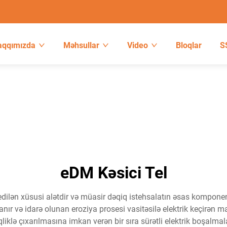
aqqımızda
Məhsullar
Video
Bloqlar
S
eDM Kəsici Tel
dilən xüsusi alətdir və müasir dəqiq istehsalatın əsas komponent
nır və idarə olunan eroziya prosesi vasitəsilə elektrik keçirən ma
iklə çıxarılmasına imkan verən bir sıra sürətli elektrik boşalmaları