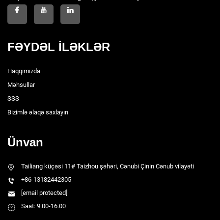
FƏYDƏL İLƏKLƏR
Haqqımızda
Məhsullar
SSS
Bizimlə əlaqə saxlayın
Ünvan
Tailiang küçəsi 11# Taizhou şəhəri, Cənubi Çinin Cənub vilayəti
+86-13182442305
[email protected]
Saat: 9.00-16.00