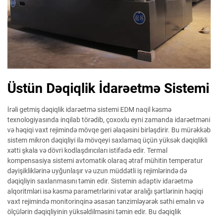
Üstün Dəqiqlik İdarəetmə Sistemi
İrəli getmiş dəqiqlik idarəetmə sistemi EDM naqil kəsmə
texnologiyasında inqilab törədib, çoxoxlu eyni zamanda idarəetməni
və həqiqi vaxt rejimində mövqe geri əlaqəsini birləşdirir. Bu mürəkkəb
sistem mikron dəqiqliyi ilə mövqeyi saxlamaq üçün yüksək dəqiqlikli
xətti şkala və dövri kodlaşdırıcıları istifadə edir. Termal
kompensasiya sistemi avtomatik olaraq ətraf mühitin temperatur
dəyişikliklərinə uyğunlaşır və uzun müddətli iş rejimlərində də
dəqiqliyin saxlanmasını təmin edir. Sistemin adaptiv idarəetmə
alqoritmləri isə kəsmə parametrlərini vətər aralığı şərtlərinin həqiqi
vaxt rejimində monitorinqinə əsasən tənzimləyərək səthi emalın və
ölçülərin dəqiqliyinin yüksəldilməsini təmin edir. Bu dəqiqlik