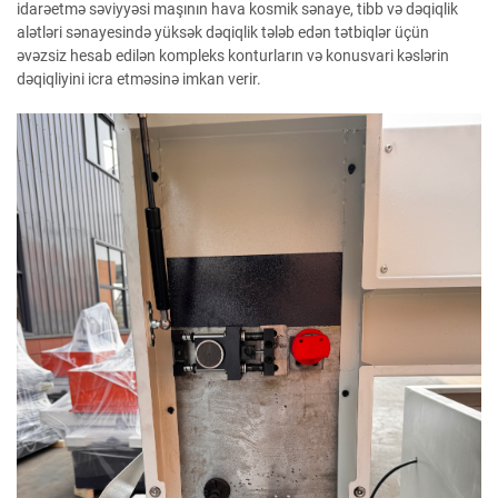
idarəetmə səviyyəsi maşının hava kosmik sənaye, tibb və dəqiqlik
alətləri sənayesində yüksək dəqiqlik tələb edən tətbiqlər üçün
əvəzsiz hesab edilən kompleks konturların və konusvari kəslərin
dəqiqliyini icra etməsinə imkan verir.