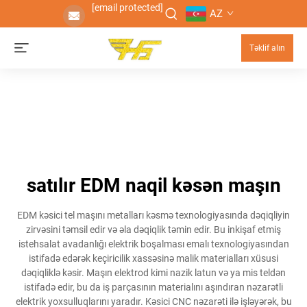
[email protected]
AZ
Təklif alın
satılır EDM naqil kəsən maşın
EDM kəsici tel maşını metalları kəsmə texnologiyasında dəqiqliyin
zirvəsini təmsil edir və əla dəqiqlik təmin edir. Bu inkişaf etmiş
istehsalat avadanlığı elektrik boşalması emalı texnologiyasından
istifadə edərək keçiricilik xassəsinə malik materialları xüsusi
dəqiqliklə kəsir. Maşın elektrod kimi nazik latun və ya mis teldən
istifadə edir, bu da iş parçasının materialını aşındıran nəzarətli
elektrik yoxsulluqlarını yaradır. Kəsici CNC nəzarəti ilə işləyərək, bu