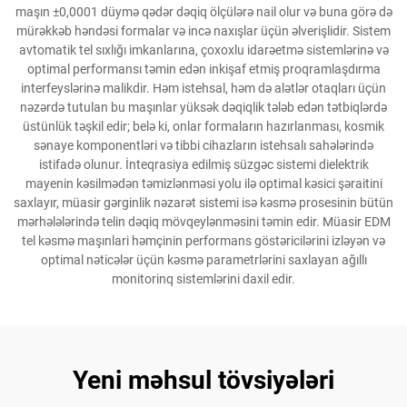
maşın ±0,0001 düymə qədər dəqiq ölçülərə nail olur və buna görə də
mürəkkəb həndəsi formalar və incə naxışlar üçün əlverişlidir. Sistem
avtomatik tel sıxlığı imkanlarına, çoxoxlu idarəetmə sistemlərinə və
optimal performansı təmin edən inkişaf etmiş proqramlaşdırma
interfeyslərinə malikdir. Həm istehsal, həm də alətlər otaqları üçün
nəzərdə tutulan bu maşınlar yüksək dəqiqlik tələb edən tətbiqlərdə
üstünlük təşkil edir; belə ki, onlar formaların hazırlanması, kosmik
sənaye komponentləri və tibbi cihazların istehsalı sahələrində
istifadə olunur. İnteqrasiya edilmiş süzgəc sistemi dielektrik
mayenin kəsilmədən təmizlənməsi yolu ilə optimal kəsici şəraitini
saxlayır, müasir gərginlik nəzarət sistemi isə kəsmə prosesinin bütün
mərhələlərində telin dəqiq mövqeylənməsini təmin edir. Müasir EDM
tel kəsmə maşınlari həmçinin performans göstəricilərini izləyən və
optimal nəticələr üçün kəsmə parametrlərini saxlayan ağıllı
monitorinq sistemlərini daxil edir.
Yeni məhsul tövsiyələri