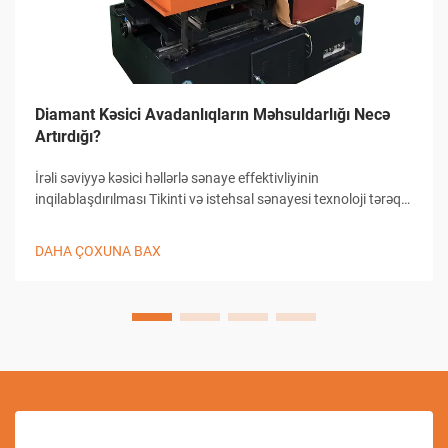
Diamant Kəsici Avadanlıqların Məhsuldarlığı Necə
Artırdığı?
İrəli səviyyə kəsici həllərlə sənaye effektivliyinin
inqilablaşdırılması Tikinti və istehsal sənayesi texnoloji tərəqqi
sayəsində əhəmiyyətli dəyişikliklər yaşamışdır və diamant
kəsici avadanlıqlar bu inkişafın ön saflarında durur...
DAHA ÇOXUNA BAX