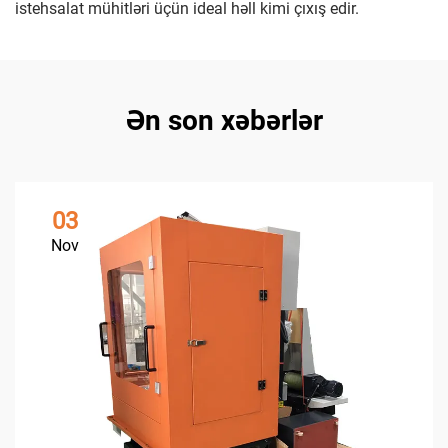
istehsalat mühitləri üçün ideal həll kimi çıxış edir.
Ən son xəbərlər
03
Nov