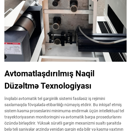
Avtomatlaşdırılmış Naqil
Düzəltmə Texnologiyası
İnqilabi avtomatik tel gərginlik sistemi fasiləsiz iş rejimini
saxlamaqda fövqələdə etibarlılığı nümayiş etdirir. Bu inkişaf etmiş
sistem kəsmə proseslərini minimuma endirmək üçün intellektual tel
trayektoriyasının monitorinqini və avtomatik bərpa prosedurlarını
özündə birləşdirir. Yüksək sürətli gərgin mexanizmi sualtı şəraitdə
belə teli saniyələr ərzində yenidən gərgin edə bilir və kəsmə vaxtının