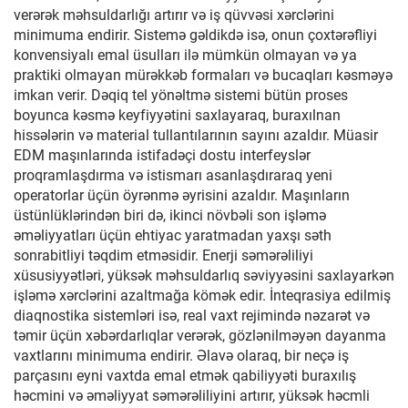
verərək məhsuldarlığı artırır və iş qüvvəsi xərclərini
minimuma endirir. Sistemə gəldikdə isə, onun çoxtərəfliyi
konvensiyalı emal üsulları ilə mümkün olmayan və ya
praktiki olmayan mürəkkəb formaları və bucaqları kəsməyə
imkan verir. Dəqiq tel yönəltmə sistemi bütün proses
boyunca kəsmə keyfiyyətini saxlayaraq, buraxılnan
hissələrin və material tullantılarının sayını azaldır. Müasir
EDM maşınlarında istifadəçi dostu interfeyslər
proqramlaşdırma və istismarı asanlaşdıraraq yeni
operatorlar üçün öyrənmə əyrisini azaldır. Maşınların
üstünlüklərindən biri də, ikinci növbəli son işləmə
əməliyyatları üçün ehtiyac yaratmadan yaxşı səth
sonrabitliyi təqdim etməsidir. Enerji səmərəliliyi
xüsusiyyətləri, yüksək məhsuldarlıq səviyyəsini saxlayarkən
işləmə xərclərini azaltmağa kömək edir. İnteqrasiya edilmiş
diaqnostika sistemləri isə, real vaxt rejimində nəzarət və
təmir üçün xəbərdarlıqlar verərək, gözlənilməyən dayanma
vaxtlarını minimuma endirir. Əlavə olaraq, bir neçə iş
parçasını eyni vaxtda emal etmək qabiliyyəti buraxılış
həcmini və əməliyyat səmərəliliyini artırır, yüksək həcmli