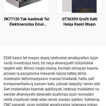
DK77120 Tək-kəsilməli Tel
QT5635H Qrafit Xətti
Elektroeroziya Emal
Halqa Kəsici Maşın
Maşını
EDM kəsici tel maşını dəqiq istehsalat əməliyyatları üçün
vacib investisiya kimi, bir neçə əhəmiyyətli üstünlüklər
təqdim edir. Birinci nöqtə olaraq, kontakt olmayan kəsmə
prosesi iş parçalarına mexaniki təzyiq tətbiq etmir,
materialın deformasiyasını maneə törədərək, hətta zəif
komponentlərlə iş zamanı belə, yüksək dəqiqliyi təmin edir.
Sərt materialları kəsmək qabiliyyəti, istehsal müddətini və
xərcləri əhəmiyyətli dərəcədə azaltmaq üçün sonradan
istilik müalicəsi tələb edən emalı aradan qaldırır. İrəliləmiş
CNC nəzarəti, uzun müddət əməliyyatsız işləməyə imkan