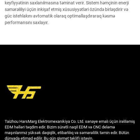
keyfiyyətinin saxlanılmasına təminat verir. Sistem həmçinin enerji
səmərəliliyi üçün inkişaf etmiş xüsusiyyətləri özündə birləşdirir və
güc istehlakını avtomatik olaraq optimallaşdıraraq kəsmə
performansını saxlayır.
Taizhou HarsMarg Elektromexanikiya Co. Ltd. sənaye emalı üçün irəliləmiş
EDM həlləri təqdim edir. Bizim sürətli naqil EDM və CNC deləmə
maşınlarımız yüksək dəqiqlik, etibarlılıq və səmərəlilik təmin edir. Bütün
dünyada etimad edilir. Bu gün qiymət təklifi istəyin.