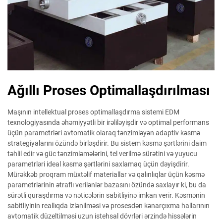
Ağıllı Proses Optimallaşdırılması
Maşının intellektual proses optimallaşdırma sistemi EDM
texnologiyasında əhəmiyyətli bir irəliləyişdir və optimal performans
üçün parametrləri avtomatik olaraq tənzimləyən adaptiv kəsmə
strategiyalarını özündə birləşdirir. Bu sistem kəsmə şərtlərini daim
təhlil edir və güc tənzimləmələrini, tel verilmə sürətini və yuyucu
parametrləri ideal kəsmə şərtlərini saxlamaq üçün dəyişdirir.
Mürəkkəb proqram müxtəlif materiallar və qalınlıqlar üçün kəsmə
parametrlərinin ətraflı verilənlər bazasını özündə saxlayır ki, bu da
sürətli quraşdırma və nəticələrin sabitliyinə imkan verir. Kəsmənin
sabitliyinin reallıqda izlənilməsi və prosesdən kənarçıxma hallarının
avtomatik düzeltilməsi uzun istehsal dövrləri ərzində hissələrin