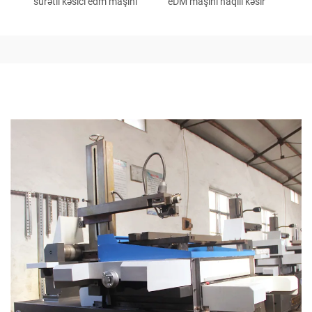
sürətli kəsici edm maşını
eDM maşını naqili kəsir