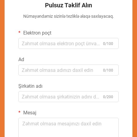
Pulsuz Təklif Alın
Nümayəndəmiz sizinlə tezliklə əlaqə saxlayacaq.
Elektron poçt
0/100
Ad
0/100
Şirkətin adı
0/200
Mesaj