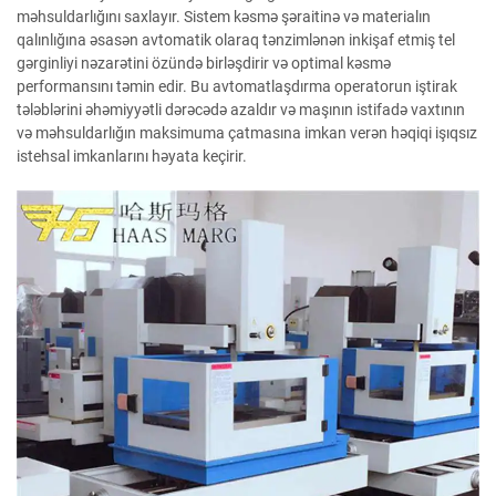
məhsuldarlığını saxlayır. Sistem kəsmə şəraitinə və materialın
qalınlığına əsasən avtomatik olaraq tənzimlənən inkişaf etmiş tel
gərginliyi nəzarətini özündə birləşdirir və optimal kəsmə
performansını təmin edir. Bu avtomatlaşdırma operatorun iştirak
tələblərini əhəmiyyətli dərəcədə azaldır və maşının istifadə vaxtının
və məhsuldarlığın maksimuma çatmasına imkan verən həqiqi işıqsız
istehsal imkanlarını həyata keçirir.