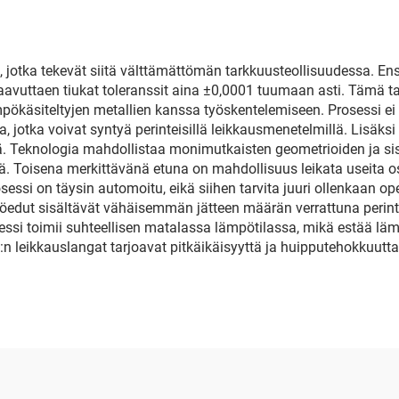
 jotka tekevät siitä välttämättömän tarkkuusteollisuudessa. Ens
aavuttaen tiukat toleranssit aina ±0,0001 tuumaan asti. Tämä t
ämpökäsiteltyjen metallien kanssa työskentelemiseen. Prosessi e
 jotka voivat syntyä perinteisillä leikkausmenetelmillä. Lisäks
lyä. Teknologia mahdollistaa monimutkaisten geometrioiden ja si
lä. Toisena merkittävänä etuna on mahdollisuus leikata useita 
ssi on täysin automoitu, eikä siihen tarvita juuri ollenkaan ope
öedut sisältävät vähäisemmän jätteen määrän verrattuna perint
si toimii suhteellisen matalassa lämpötilassa, mikä estää läm
:n leikkauslangat tarjoavat pitkäikäisyyttä ja huipputehokkuutt