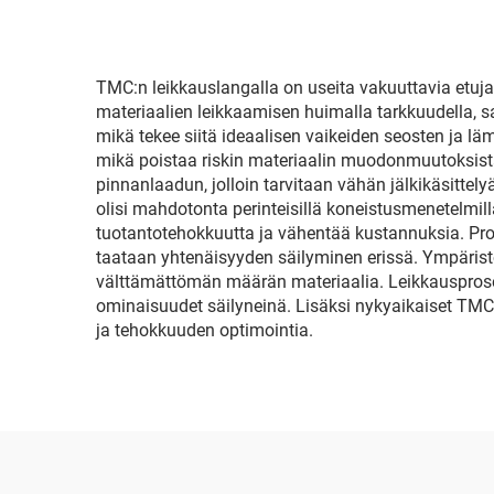
TMC:n leikkauslangalla on useita vakuuttavia etuja,
materiaalien leikkaamisen huimalla tarkkuudella, s
mikä tekee siitä ideaalisen vaikeiden seosten ja l
mikä poistaa riskin materiaalin muodonmuutoksista,
pinnanlaadun, jolloin tarvitaan vähän jälkikäsitte
olisi mahdotonta perinteisillä koneistusmenetelmil
tuotantotehokkuutta ja vähentää kustannuksia. Prose
taataan yhtenäisyyden säilyminen erissä. Ympärist
välttämättömän määrän materiaalia. Leikkausproses
ominaisuudet säilyneinä. Lisäksi nykyaikaiset TMC
ja tehokkuuden optimointia.