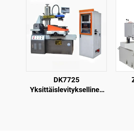
DK7725
Yksittäislevityksellinen
langanpuristuskone