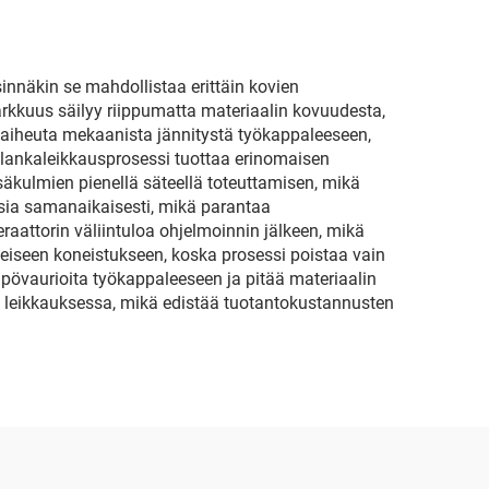
innäkin se mahdollistaa erittäin kovien
arkkuus säilyy riippumatta materiaalin kovuudesta,
i aiheuta mekaanista jännitystä työkappaleeseen,
i lankaleikkausprosessi tuottaa erinomaisen
säkulmien pienellä säteellä toteuttamisen, mikä
osia samanaikaisesti, mikä parantaa
raattorin väliintuloa ohjelmoinnin jälkeen, mikä
eiseen koneistukseen, koska prosessi poistaa vain
pövaurioita työkappaleeseen ja pitää materiaalin
a leikkauksessa, mikä edistää tuotantokustannusten