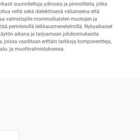
sti suunniteltuja ydinosia ja pinnoitteita, jotka
tua vettä sekä dielektrisenä väliaineena että
aa valmistajille monimutkaisten muotojen ja
stää perinteisillä leikkausmenetelmillä. Nykyaikaiset
 käytön aikana ja tarjoamaan johdonmukaista
, joissa vaaditaan erittäin tarkkoja komponentteja,
kalu- ja muottivalmistuksessa.