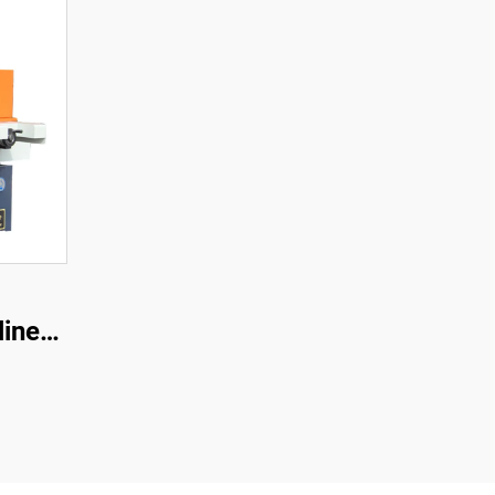
linen
one