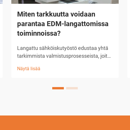
Miten tarkkuutta voidaan
parantaa EDM-langattomissa
toiminnoissa?
Langattu sähköiskutyöstö edustaa yhtä
tarkimmista valmistusprosesseista, joita
on saatavilla nykyaikaisissa teollisissa
Näytä lisää
toiminnoissa. Kun käyttäjät pyrkivät
saavuttamaan poikkeuksellisen tarkan
tarkkuuden EDM-
langantyöstösovelluksissa,
perustavanlaatuisen ymmärryksen...