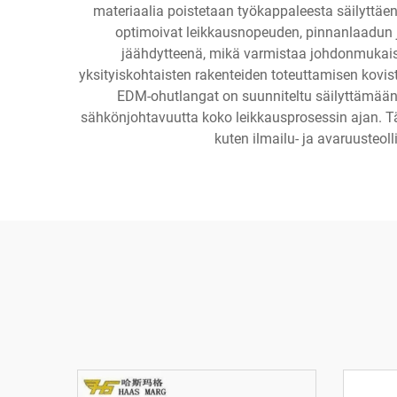
materiaalia poistetaan työkappaleesta säilyttäen 
optimoivat leikkausnopeuden, pinnanlaadun ja
jäähdytteenä, mikä varmistaa johdonmukaise
yksityiskohtaisten rakenteiden toteuttamisen kovista
EDM-ohutlangat on suunniteltu säilyttämään
sähkönjohtavuutta koko leikkausprosessin ajan. Täm
kuten ilmailu- ja avaruusteol