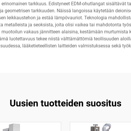
erinomainen tarkkuus. Edistyneet EDM-ohutlangat sisältävät tarka
 geometrisen tarkkuuden. Näissä langoissa käytetään deionisoi
n leikkaustehon ja estää lämpövauriot. Teknologia mahdollist
 metalleista ja seoksista, joita olisi vaikea tai mahdotonta työ
 muotoilun vakaus jännitteen alaisina, kestämään murtumista
ä luotettavuus tekee niistä välttämättömiä teollisuuden aloilla
lisuudessa, lääketieteellisten laitteiden valmistuksessa sekä työ
Uusien tuotteiden suositus