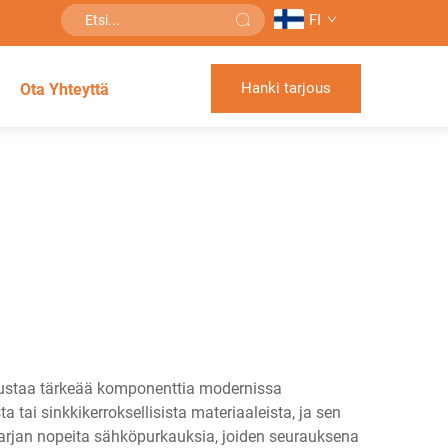
FI
Hanki tarjous
Ota Yhteyttä
edustaa tärkeää komponenttia modernissa
ai sinkkikerroksellisista materiaaleista, ja sen
 sarjan nopeita sähköpurkauksia, joiden seurauksena