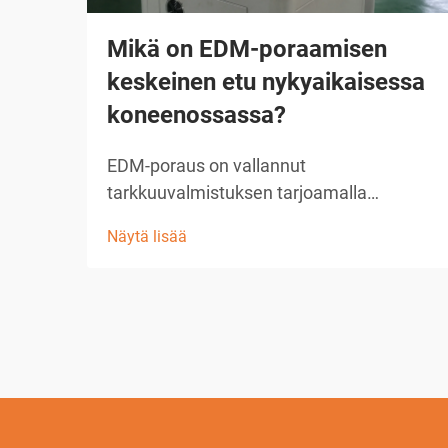
Mikä on EDM-poraamisen
keskeinen etu nykyaikaisessa
koneenossassa?
EDM-poraus on vallannut
tarkkuuvalmistuksen tarjoamalla
vertaansa vailla pitävää tarkkuutta ja
Näytä lisää
monipuolisuutta mikroreikien ja
monimutkaisten geometrioiden
valmistuksessa. Tässä kehittyneessä
koneenpuristustekniikassa käytetään
sähköistä purkautumista materiaalin
poistamiseen, mikä mahdollistaa mat...