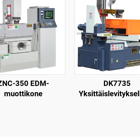
ZNC-350 EDM-
DK7735
muottikone
Yksittäislevityksel
langanpuristusk