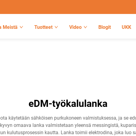
a Meistä
Tuotteet
Video
Blogit
UKK
eDM-työkalulanka
 jota käytetään sähköisen purkukoneen valmistuksessa, ja se 
vyn omaava lanka valmistetaan yleensä messingistä, kuparista t
itun kulutusprosessin kautta. Lanka toimii elektrodina, joka luo