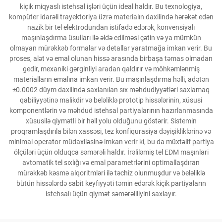
kiçik miqyaslı istehsal işləri üçün ideal haldır. Bu texnologiya,
kompüter idarəli trayektoriya üzrə materialın daxilində hərəkət edən
nazik bir tel elektrodundan istifadə edərək, konvensiyalı
maşınlaşdırma üsulları ilə əldə edilməsi çətin və ya mümkün
olmayan mürəkkəb formalar və detallar yaratmağa imkan verir. Bu
proses, alət və emal olunan hissə arasında birbaşa təmas olmadan
gedir, mexaniki gərginliyi aradan qaldırır və möhkəmlənmiş
materialların emalına imkan verir. Bu maşınlaşdırma həlli, adətən
±0.0002 düym daxilində saxlanılan sıx məhdudiyyətləri saxlamaq
qabiliyyətinə malikdir və beləliklə prototip hissələrinin, xüsusi
komponentlərin və məhdud istehsal partiyalarının hazırlanmasında
xüsusilə qiymətli bir həll yolu olduğunu göstərir. Sistemin
proqramlaşdırıla bilən xassəsi, tez konfiqurasiya dəyişikliklərinə və
minimal operator müdaxiləsinə imkan verir ki, bu da müxtəlif partiya
ölçüləri üçün olduqca səmərəli haldır. İrəliləmiş tel EDM maşınlari
avtomatik tel sıxlığı və emal parametrlərini optimallaşdıran
mürəkkəb kəsmə alqoritmləri ilə təchiz olunmuşdur və beləliklə
bütün hissələrdə sabit keyfiyyəti təmin edərək kiçik partiyaların
istehsalı üçün qiymət səmərəliliyini saxlayır.