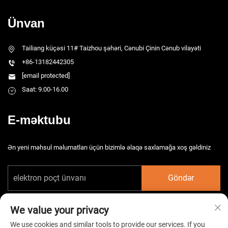
Ünvan
Tailiang küçəsi 11# Taizhou şəhəri, Cənubi Çinin Cənub vilayəti
+86-13182442305
[email protected]
Saat: 9.00-16.00
E-məktubu
Ən yeni məhsul məlumatları üçün bizimlə əlaqə saxlamağa xoş gəldiniz
Göndər
We value your privacy
We use cookies and similar tools to provide our services. If you