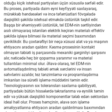
olduğu kiçik istehsal partiyaları üçün xüsusilə sərfəli edir.
Bu proses, partiyada daim eyni keyfiyyəti saxlayaraq,
mürəkkəb həndəsələri və incə təfərrüatlari fövqəladə
dəqiqlikli şəkildə istehsal etməkdə üstünlük təşkil edir.
Başqa bir əhəmiyyətli üstünlük, tel EDM-nin sərtliyindən
asılı olmayaraq istənilən elektrik keçirən materialı effektiv
şəkildə işləyə bilməsi ilə material seçimi baxımından
çeviklikdir. Bu çoxtərəfliyi bir neçə xüsusi alət və ya maşının
ehtiyacını aradan qaldırır. Kəsmə prosesinin kontakt
olmayan təbiəti iş parçasında mexaniki gərginliyi qarşısını
alır, nəticədə heç bir qoparma yaranmır və material
tullantıları minimal olur. Əlavə olaraq, tel EDM-nin
avtomatlaşdırılmış təbiəti əmək xərclərini və insan
səhvlərini azaldır, tez tənzimləmə və proqramlaşdırma
imkanları isə sürətli işləmə müddətini təmin edir.
Texnologiyasının sıx toleransları saxlama qabiliyyəti,
partiyadakı bütün hissələrdə təkrarlanma və eynilik təmin
edir və yüksək dəqiqlikli komponentlər tələb edən sektordan
ideal həll olur. Proses həmçinin, əlavə son işləmə
əməliyyatlarına ehtiyacın aradan qaldırılması baxımından