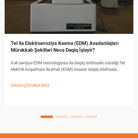
Tel ilə Elektroeroziya Kəsmə (EDM) Avadanlıqları
Mürəkkəb Şekilləri Necə Dəqiq İşləyir?
İrəli səviyyə EDM texnologiyası ilə dəqiq istehsalın ustalığı Tel
elektrik boşalması ilə emal (EDM) müasir dəqiq istehsala
əsaslanır və mürəkkəb formaların yaradılmasında, həmçinin
detallı dizaynların hazırlanmasında bənzəri olmayan imkanlar
DAHA ÇOXUNA BAX
təqdim edir...