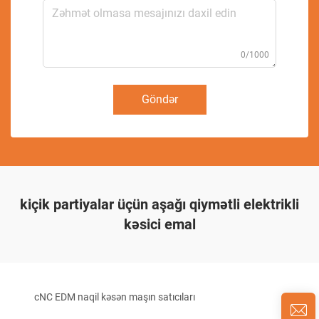
0/1000
Göndər
kiçik partiyalar üçün aşağı qiymətli elektrikli
kəsici emal
cNC EDM naqil kəsən maşın satıcıları