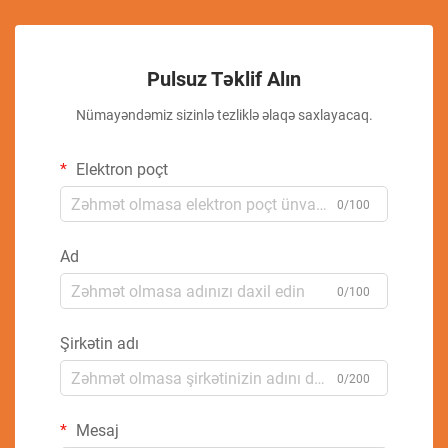
Pulsuz Təklif Alın
Nümayəndəmiz sizinlə tezliklə əlaqə saxlayacaq.
Elektron poçt
0/100
Ad
0/100
Şirkətin adı
0/200
Mesaj