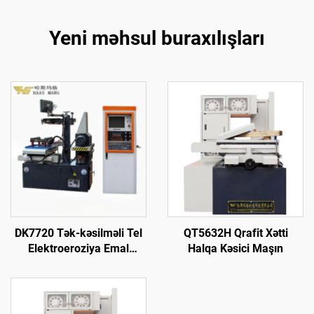
Yeni məhsul buraxılışları
DK7720 Tək-kəsilməli Tel
QT5632H Qrafit Xətti
Elektroeroziya Emal
Halqa Kəsici Maşın
Maşını