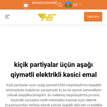
[email protected]
AZ
Təklif alın
kiçik partiyalar üçün aşağı
qiymətli elektrikli kəsici emal
Kiçik partiyalar üçün aşağı qiymətli EDM maşınlaşdırma dəqiqlikli
istehsalatda inqilabi bir yanaşmadır ki, bu da qiymət səmərəliliyini
yüksək dəqiqliklə birləşdirir. Bu irəliləmiş maşınlaşdırma prosesi,
keçiricilik xassəsinə malik materialları kəsmək üçün elektrik
boşalmasından istifadə edərək yüksək dəqiqlik əldə edir və beləliklə