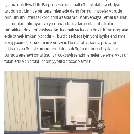
işləmə qabiliyyətidir. Bu proses xərcləməli xüsusi alətlərə ehtiyacı
aradan qaldırır və bir tənzimləmədə dərin formalı hissələr yarada
bilir, ümumi istehsal xərclərini azaldaraq. Konvensiyalı emal üsulları
ilə mümkün olmayan və ya qənaətbəxş dərəcədə bahalı olan
mürəkkəb daxili xüsusiyyətləri kəsmək və kəskin daxili künc nöqtələri
əldə etmək imkanı yaradır ki, bu da sərbəstliyin yeni layihələndirmə
səviyyəsinə çıxmasına imkan verir. Bu cəhət xüsusilə prototip
inkişafı və xüsusi komponent istehsalı üçün olduqca faydalıdır,
burada ənənəvi emal üsulları çoxsaylı tənzimləmələr və əməliyyatlar
tələb edir və xərcləri əhəmiyyətli dərəcədə artırır.