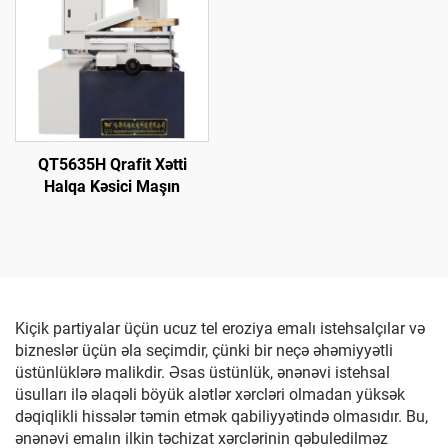
QT5635H Qrafit Xətti
Halqa Kəsici Maşın
Kiçik partiyalar üçün ucuz tel eroziya emalı istehsalçılar və
bizneslər üçün əla seçimdir, çünki bir neçə əhəmiyyətli
üstünlüklərə malikdir. Əsas üstünlük, ənənəvi istehsal
üsulları ilə əlaqəli böyük alətlər xərcləri olmadan yüksək
dəqiqlikli hissələr təmin etmək qabiliyyətində olmasıdır. Bu,
ənənəvi emalın ilkin təchizat xərclərinin qəbuledilməz