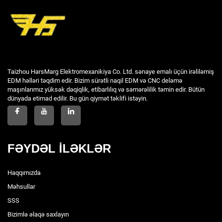
Taizhou HarsMarg Elektromexanikiya Co. Ltd. sənaye emalı üçün irəliləmiş
EDM həlləri təqdim edir. Bizim sürətli naqil EDM və CNC deləmə
maşınlarımız yüksək dəqiqlik, etibarlılıq və səmərəlilik təmin edir. Bütün
dünyada etimad edilir. Bu gün qiymət təklifi istəyin.
FƏYDƏL İLƏKLƏR
Haqqımızda
Məhsullar
SSS
Bizimlə əlaqə saxlayın