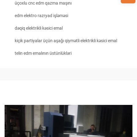
üçoxlu cnc edm qazma maşını
edm elektro razryad işləməsi
dəqiq elektrikli kəsici emal
kiçik partiyalar üçün aşağı qiymətli elektrikli kəsici emal
telin edm emalının üstünlükləri