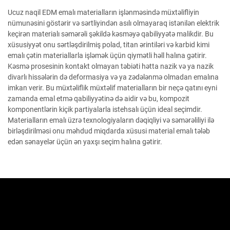
Ucuz naqil EDM emalı materialların işlənməsində müxtəlifliyin
nümunəsini göstərir və sərtliyindən asılı olmayaraq istənilən elektrik
keçirən materialı səmərəli şəkildə kəsməyə qabiliyyətə malikdir. Bu
xüsusiyyət onu sərtləşdirilmiş polad, titan ərintiləri və karbid kimi
emalı çətin materiallarla işləmək üçün qiymətli həll halına gətirir.
Kəsmə prosesinin kontakt olmayan təbiəti hətta nazik və ya nazik
divarlı hissələrin də deformasiya və ya zədələnmə olmadan emalına
imkan verir. Bu müxtəliflik müxtəlif materialların bir neçə qatını eyni
zamanda emal etmə qabiliyyətinə də aidir və bu, kompozit
komponentlərin kiçik partiyalarla istehsalı üçün ideal seçimdir.
Materialların emalı üzrə texnologiyaların dəqiqliyi və səmərəliliyi ilə
birləşdirilməsi onu məhdud miqdarda xüsusi material emalı tələb
edən sənayelər üçün ən yaxşı seçim halına gətirir.