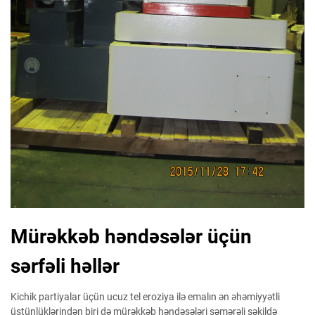
Mürəkkəb həndəsələr üçün
sərfəli həllər
Kichik partiyalar üçün ucuz tel eroziya ilə emalın ən əhəmiyyətli
üstünlüklərindən biri də mürəkkəb həndəsələri səmərəli şəkildə