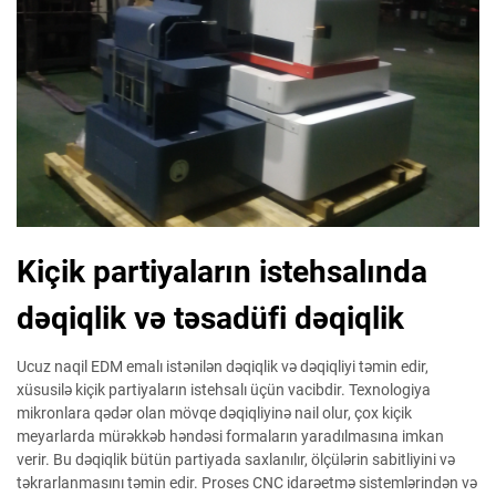
Kiçik partiyaların istehsalında
dəqiqlik və təsadüfi dəqiqlik
Ucuz naqil EDM emalı istənilən dəqiqlik və dəqiqliyi təmin edir,
xüsusilə kiçik partiyaların istehsalı üçün vacibdir. Texnologiya
mikronlara qədər olan mövqe dəqiqliyinə nail olur, çox kiçik
meyarlarda mürəkkəb həndəsi formaların yaradılmasına imkan
verir. Bu dəqiqlik bütün partiyada saxlanılır, ölçülərin sabitliyini və
təkrarlanmasını təmin edir. Proses CNC idarəetmə sistemlərindən və