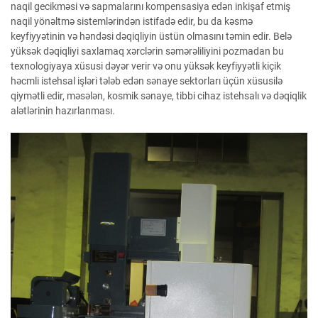
naqil gecikməsi və sapmalarını kompensasiya edən inkişaf etmiş
naqil yönəltmə sistemlərindən istifadə edir, bu da kəsmə
keyfiyyətinin və həndəsi dəqiqliyin üstün olmasını təmin edir. Belə
yüksək dəqiqliyi saxlamaq xərclərin səmərəliliyini pozmadan bu
texnologiyaya xüsusi dəyər verir və onu yüksək keyfiyyətli kiçik
həcmli istehsal işləri tələb edən sənaye sektorları üçün xüsusilə
qiymətli edir, məsələn, kosmik sənaye, tibbi cihaz istehsalı və dəqiqlik
alətlərinin hazırlanması.