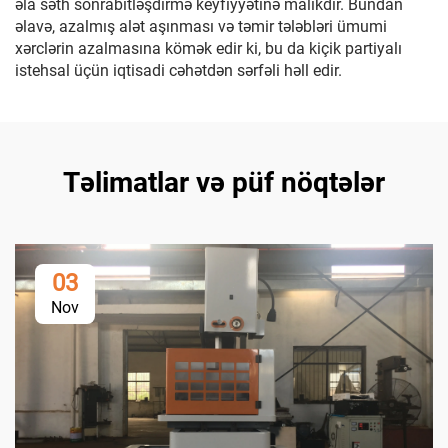
əla səth sonrabitləşdirmə keyfiyyətinə malikdir. Bundan
əlavə, azalmış alət aşınması və təmir tələbləri ümumi
xərclərin azalmasına kömək edir ki, bu da kiçik partiyalı
istehsal üçün iqtisadi cəhətdən sərfəli həll edir.
Təlimatlar və püf nöqtələr
03
Nov