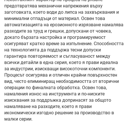
предотвратява механични напрежения върху
заготовката, което води до липса на захвърквания и
минимални отпадъци от материал. Освен това
автоматизацията на ерозионното изрязване намалява
разходите за труд и грешки, допускани от човека,
докато бързата настройка и програмируемост
осигуряват кратко време за изпълнение. Способността
на технологията да поддържа тесни допуски
гарантира повторяемост и съгласуваност между
всички детайли в една серия, което я прави идеална
за индустрии, изискващи високоточни компоненти.
Процесът осигурява и отличен крайни повърхностен
вид, често елиминиращ необходимостта от вторични
операции по финалната обработка. Освен това,
намаления износ на инструмента и по-ниските
изисквания за поддръжка допринасят за общото
намаляване на разходите, което я прави
икономически изгодно решение за производство в
малки серии.