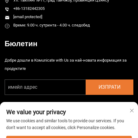
Ул. Тайлянг №11, град Тайчжоу, провинция Цзянсу
+86-13182442305
[email protected]
Време: 9.00 ч. сутринта - 4.00 ч. следобед
Бюлетин
Добре дошли в Комunicate with Us за най-новата информация за
продуктите
ИЗПРАТИ
We value your privacy
We use cookies and similar tools to provide our services. If you
don't want to accept all cookies, click Personalize cookies.
Автоматично право © 2026 Китайска Taizhou HarsMarg
Електромеханична Co. Ltd. Всички права запазени. -
Политика за