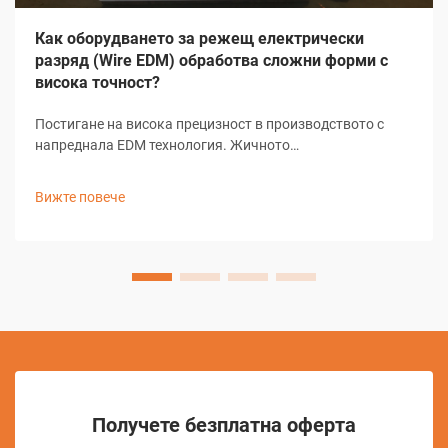
Как оборудването за режещ електрически
разряд (Wire EDM) обработва сложни форми с
висока точност?
Постигане на висока прецизност в производството с
напреднала EDM технология. Жичното
електроерозионно машинно обработване (EDM)
представлява основен елемент в съвременното
Вижте повече
прецизно производство и предлага безпрецедентни
възможности за създаване на сложни форми и
детайли...
Получете безплатна оферта