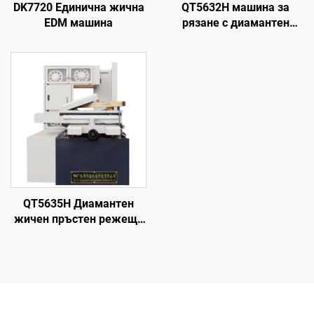
DK7720 Единична жична
QT5632H машина за
EDM машина
рязане с диамантен
волфрамов електрод
QT5635H Диамантен
жичен пръстен режеща
машина