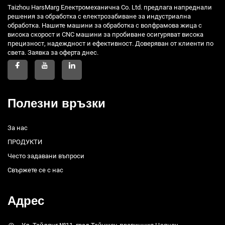
Taizhou HarsMarg Електромеханична Co. Ltd. предлага напреднали
решения за обработка с електрозабиване за индустриална
обработка. Нашите машини за обработка с волфрамова жица с
висока скорост и CNC машини за пробиване осигуряват висока
прецизност, надеждност и ефективност. Доверяван от клиенти по
света. Заявка за оферта днес.
Полезни връзки
За нас
ПРОДУКТИ
Често задавани въпроси
Свържете се с нас
Адрес