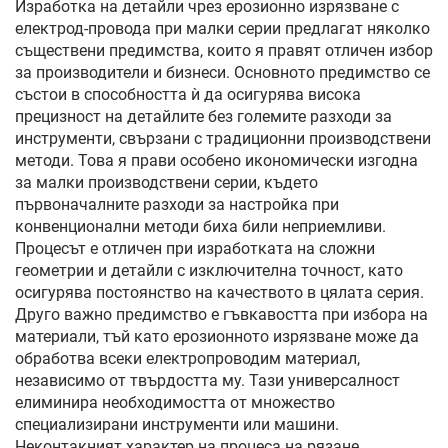
Изработка на детайли чрез ерозионно изрязване с
електрод-провода при малки серии предлагат няколко
съществени предимства, които я правят отличен избор
за производители и бизнеси. Основното предимство се
състои в способността ѝ да осигурява висока
прецизност на детайлите без големите разходи за
инструменти, свързани с традиционни производствени
методи. Това я прави особено икономически изгодна
за малки производствени серии, където
първоначалните разходи за настройка при
конвенционални методи биха били неприемливи.
Процесът е отличен при изработката на сложни
геометрии и детайли с изключителна точност, като
осигурява постоянство на качеството в цялата серия.
Друго важно предимство е гъвкавостта при избора на
материали, тъй като ерозионното изрязване може да
обработва всеки електропроводим материал,
независимо от твърдостта му. Тази универсалност
елиминира необходимостта от множество
специализирани инструменти или машини.
Неконтакният характер на процеса на рязане