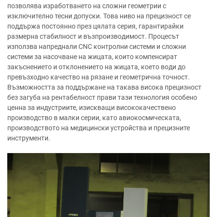
позволява изработването на сложни геометрии с
изключително тесни допуски. Това ниво на прецизност се
поддържа постоянно през цялата серия, гарантирайки
размерна стабилност и възпроизводимост. Процесът
използва напреднали CNC контролни системи и сложни
системи за насочване на жицата, които компенсират
закъснението и отклонението на жицата, което води до
превъзходно качество на рязане и геометрична точност.
Възможността за поддържане на такава висока прецизност
без загуба на рентабелност прави тази технология особено
ценна за индустриите, изискващи висококачествено
производство в малки серии, като авиокосмическата,
производството на медицински устройства и прецизните
инструменти.