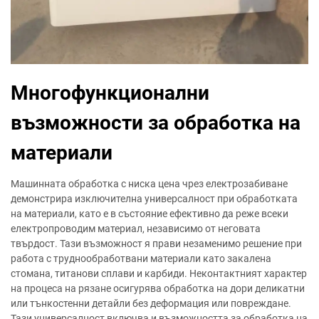
Многофункционални
възможности за обработка на
материали
Машинната обработка с ниска цена чрез електрозабиване
демонстрира изключителна универсалност при обработката
на материали, като е в състояние ефективно да реже всеки
електропроводим материал, независимо от неговата
твърдост. Тази възможност я прави незаменимо решение при
работа с труднообработвани материали като закалена
стомана, титанови сплави и карбиди. Неконтактният характер
на процеса на рязане осигурява обработка на дори деликатни
или тънкостенни детайли без деформация или повреждане.
Тази универсалност включва и възможността за обработка на