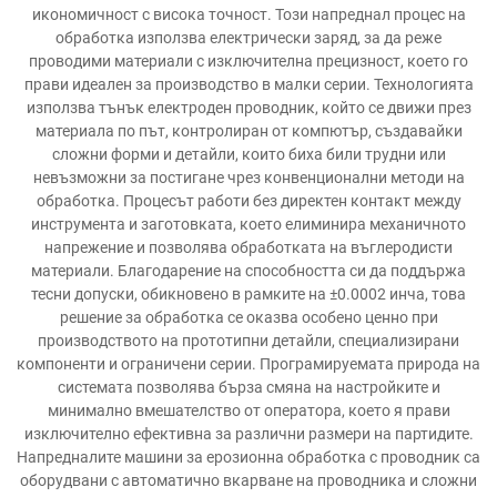
икономичност с висока точност. Този напреднал процес на
обработка използва електрически заряд, за да реже
проводими материали с изключителна прецизност, което го
прави идеален за производство в малки серии. Технологията
използва тънък електроден проводник, който се движи през
материала по път, контролиран от компютър, създавайки
сложни форми и детайли, които биха били трудни или
невъзможни за постигане чрез конвенционални методи на
обработка. Процесът работи без директен контакт между
инструмента и заготовката, което елиминира механичното
напрежение и позволява обработката на въглеродисти
материали. Благодарение на способността си да поддържа
тесни допуски, обикновено в рамките на ±0.0002 инча, това
решение за обработка се оказва особено ценно при
производството на прототипни детайли, специализирани
компоненти и ограничени серии. Програмируемата природа на
системата позволява бърза смяна на настройките и
минимално вмешателство от оператора, което я прави
изключително ефективна за различни размери на партидите.
Напредналите машини за ерозионна обработка с проводник са
оборудвани с автоматично вкарване на проводника и сложни