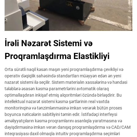
İrəli Nəzarət Sistemi və
Proqramlaşdırma Elastikliyi
Orta sürətli naqil kəsən maşın yeni proqramlaşdırma çevikliyi və
operativ dəqiqlik sahəsində standartları müəyyən edən ən yeni
nəzarət sistemi ilə seçilir. Sistem materialın xassələrinə və həndəsi
tələblərə əsasən kəsmə parametrlərini avtomatik olaraq
optimallaşdıran inkişaf etmiş alqoritmləri özündə birləşdirir. Bu
intellektual nəzarət sistemi kəsmə şərtlərinin real vaxtda
monitorinqinə və tənzimlənməsinə imkan verərək bütün proses
boyunca nəticələrin sabitliyini təmin edir. İstifadəçi interfeysi
əməliyyatçıların kəsmə proqramlarını asanlıqla yaratmasına və
dəyişdirməsinə imkan verən danışıq proqramlaşdırma və CAD/CAM
inteqrasiyası daxil olmaqla intuitiv proqramlaşdırma seçimləri