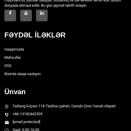
maşınlarımız yüksək dəqiqlik, etibarlılıq və səmərəlilik təmin edir. Bütün
dünyada etimad edilir. Bu gün qiymət təklifi istəyin.
FƏYDƏL İLƏKLƏR
Haqqımızda
Məhsullar
SSS
Bizimlə əlaqə saxlayın
Ünvan
Tailiang küçəsi 11# Taizhou şəhəri, Cənubi Çinin Cənub vilayəti
+86-13182442305
[email protected]
Saat: 9.00-16.00