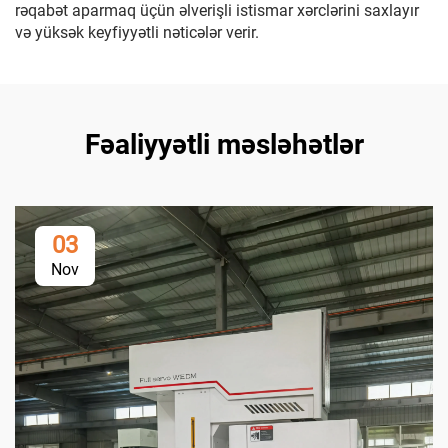
rəqabət aparmaq üçün əlverişli istismar xərclərini saxlayır
və yüksək keyfiyyətli nəticələr verir.
Fəaliyyətli məsləhətlər
03
Nov