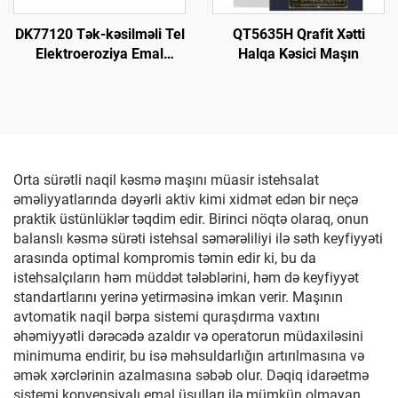
DK77120 Tək-kəsilməli Tel
QT5635H Qrafit Xətti
Elektroeroziya Emal
Halqa Kəsici Maşın
Maşını
Orta sürətli naqil kəsmə maşını müasir istehsalat
əməliyyatlarında dəyərli aktiv kimi xidmət edən bir neçə
praktik üstünlüklər təqdim edir. Birinci nöqtə olaraq, onun
balanslı kəsmə sürəti istehsal səmərəliliyi ilə səth keyfiyyəti
arasında optimal kompromis təmin edir ki, bu da
istehsalçıların həm müddət tələblərini, həm də keyfiyyət
standartlarını yerinə yetirməsinə imkan verir. Maşının
avtomatik naqil bərpa sistemi quraşdırma vaxtını
əhəmiyyətli dərəcədə azaldır və operatorun müdaxiləsini
minimuma endirir, bu isə məhsuldarlığın artırılmasına və
əmək xərclərinin azalmasına səbəb olur. Dəqiq idarəetmə
sistemi konvensiyalı emal üsulları ilə mümkün olmayan