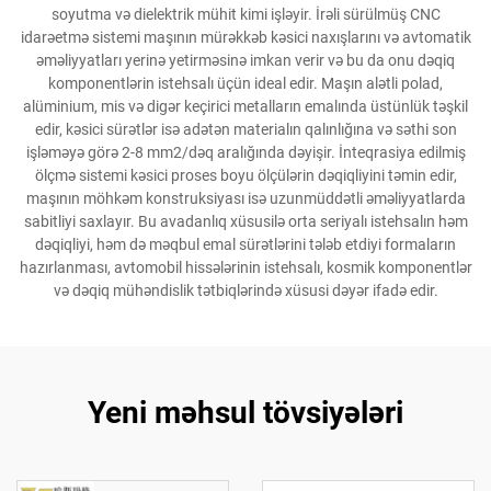
soyutma və dielektrik mühit kimi işləyir. İrəli sürülmüş CNC
idarəetmə sistemi maşının mürəkkəb kəsici naxışlarını və avtomatik
əməliyyatları yerinə yetirməsinə imkan verir və bu da onu dəqiq
komponentlərin istehsalı üçün ideal edir. Maşın alətli polad,
alüminium, mis və digər keçirici metalların emalında üstünlük təşkil
edir, kəsici sürətlər isə adətən materialın qalınlığına və səthi son
işləməyə görə 2-8 mm2/dəq aralığında dəyişir. İnteqrasiya edilmiş
ölçmə sistemi kəsici proses boyu ölçülərin dəqiqliyini təmin edir,
maşının möhkəm konstruksiyası isə uzunmüddətli əməliyyatlarda
sabitliyi saxlayır. Bu avadanlıq xüsusilə orta seriyalı istehsalın həm
dəqiqliyi, həm də məqbul emal sürətlərini tələb etdiyi formaların
hazırlanması, avtomobil hissələrinin istehsalı, kosmik komponentlər
və dəqiq mühəndislik tətbiqlərində xüsusi dəyər ifadə edir.
Yeni məhsul tövsiyələri