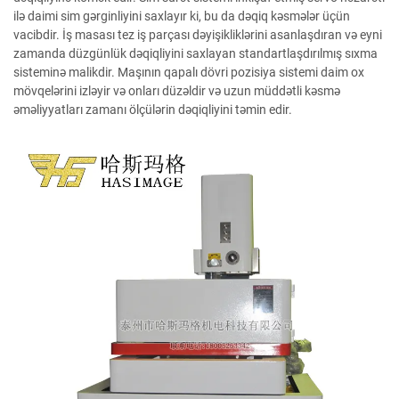
ilə daimi sim gərginliyini saxlayır ki, bu da dəqiq kəsmələr üçün
vacibdir. İş masası tez iş parçası dəyişikliklərini asanlaşdıran və eyni
zamanda düzgünlük dəqiqliyini saxlayan standartlaşdırılmış sıxma
sisteminə malikdir. Maşının qapalı dövri pozisiya sistemi daim ox
mövqelərini izləyir və onları düzəldir və uzun müddətli kəsmə
əməliyyatları zamanı ölçülərin dəqiqliyini təmin edir.