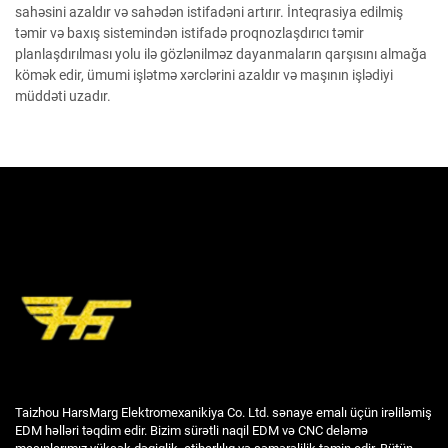
sahəsini azaldır və sahədən istifadəni artırır. İnteqrasiya edilmiş
təmir və baxış sistemindən istifadə proqnozlaşdırıcı təmir
planlaşdırılması yolu ilə gözlənilməz dayanmaların qarşısını almağa
kömək edir, ümumi işlətmə xərclərini azaldır və maşının işlədiyi
müddəti uzadır.
Taizhou HarsMarg Elektromexanikiya Co. Ltd. sənaye emalı üçün irəliləmiş
EDM həlləri təqdim edir. Bizim sürətli naqil EDM və CNC deləmə