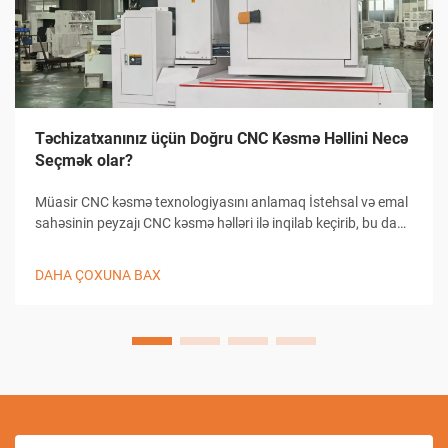
Təchizatxanınız üçün Doğru CNC Kəsmə Həllini Necə
Seçmək olar?
Müasir CNC kəsmə texnologiyasını anlamaq İstehsal və emal
sahəsinin peyzajı CNC kəsmə həlləri ilə inqilab keçirib, bu da
təchizatxanaların dəqiqlikli kəsmə tapşırıqlarına yanaşma
üsullarını dəyişib. Bu mürəkkəb sistemlər kompüterlə
DAHA ÇOXUNA BAX
birləşmiş...