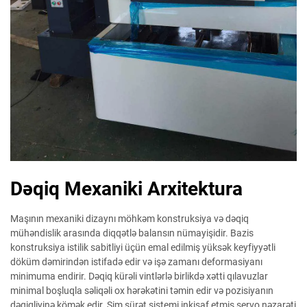
Dəqiq Mexaniki Arxitektura
Maşının mexaniki dizaynı möhkəm konstruksiya və dəqiq
mühəndislik arasında diqqətlə balansın nümayişidir. Bazis
konstruksiya istilik sabitliyi üçün emal edilmiş yüksək keyfiyyətli
döküm dəmirindən istifadə edir və işə zamanı deformasiyanı
minimuma endirir. Dəqiq kürəli vintlərlə birlikdə xətti qılavuzlar
minimal boşluqla səliqəli ox hərəkətini təmin edir və pozisiyanın
dəqiqliyinə kömək edir. Sim sürət sistemi inkişaf etmiş servo nəzarəti