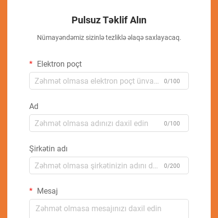
Pulsuz Təklif Alın
Nümayəndəmiz sizinlə tezliklə əlaqə saxlayacaq.
Elektron poçt
0/100
Ad
0/100
Şirkətin adı
0/200
Mesaj