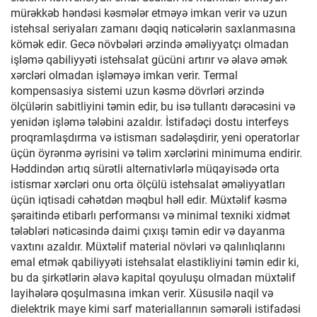
mürəkkəb həndəsi kəsmələr etməyə imkan verir və uzun
istehsal seriyaları zamanı dəqiq nəticələrin saxlanmasına
kömək edir. Gecə növbələri ərzində əməliyyatçı olmadan
işləmə qabiliyyəti istehsalat gücüni artırır və əlavə əmək
xərcləri olmadan işləməyə imkan verir. Termal
kompensasiya sistemi uzun kəsmə dövrləri ərzində
ölçülərin sabitliyini təmin edir, bu isə tullantı dərəcəsini və
yenidən işləmə tələbini azaldır. İstifadəçi dostu interfeys
proqramlaşdırma və istismarı sadələşdirir, yeni operatorlar
üçün öyrənmə əyrisini və təlim xərclərini minimuma endirir.
Həddindən artıq sürətli alternativlərlə müqayisədə orta
istismar xərcləri onu orta ölçülü istehsalat əməliyyatları
üçün iqtisadi cəhətdən məqbul həll edir. Müxtəlif kəsmə
şəraitində etibarlı performansı və minimal texniki xidmət
tələbləri nəticəsində daimi çıxışı təmin edir və dayanma
vaxtını azaldır. Müxtəlif material növləri və qalınlıqlarını
emal etmək qabiliyyəti istehsalat elastikliyini təmin edir ki,
bu da şirkətlərin əlavə kapital qoyuluşu olmadan müxtəlif
layihələrə qoşulmasına imkan verir. Xüsusilə naqil və
dielektrik maye kimi sarf materiallarının səmərəli istifadəsi