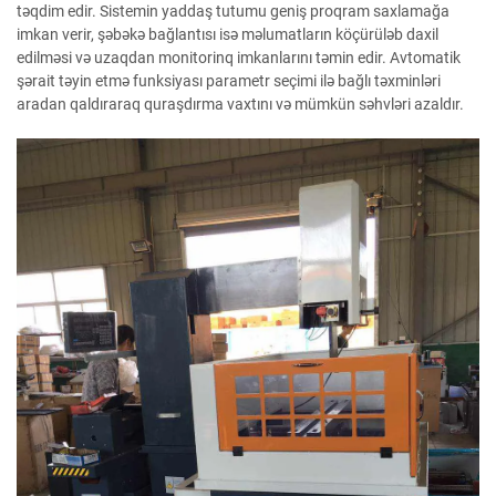
təqdim edir. Sistemin yaddaş tutumu geniş proqram saxlamağa
imkan verir, şəbəkə bağlantısı isə məlumatların köçürüləb daxil
edilməsi və uzaqdan monitorinq imkanlarını təmin edir. Avtomatik
şərait təyin etmə funksiyası parametr seçimi ilə bağlı təxminləri
aradan qaldıraraq quraşdırma vaxtını və mümkün səhvləri azaldır.