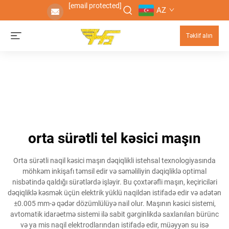
[email protected]
AZ
Təklif alın
orta sürətli tel kəsici maşın
Orta sürətli naqil kəsici maşın dəqiqlikli istehsal texnologiyasında
möhkəm inkişafı təmsil edir və səməliliyin dəqiqliklə optimal
nisbətində qaldığı sürətlərdə işləyir. Bu çoxtərəfli maşın, keçiriciləri
dəqiqliklə kəsmək üçün elektrik yüklü naqildən istifadə edir və adətən
±0.005 mm-ə qədər dözümlülüyə nail olur. Maşının kəsici sistemi,
avtomatik idarəetmə sistemi ilə sabit gərginlikdə saxlanılan bürünc
və ya mis naqil elektrodlarından istifadə edir, müəyyən su isə