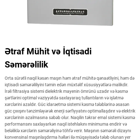
Ətraf Mühit və İqtisadi
Səmərəlilik
Orta sürətli naqil kəsən maşın həm ətraf mühitə qənaətliyini, həm də
iqtisadi səmərəliliyini təmin edən müxtəlif xüsusiyyətlərə malikdir.
İrəli filtrasiya sistemi dielektrik mayenin ömrünü uzadır və kəsmə
şərtlərini optimal vəziyyətdə saxlayaraq tullantıların və işlətmə
xərclərini azaldır. Güc idarəetmə sistemi kəsmə tələblərinə əsasən
güc çıxışını tənzimləyərək enerji sərfiyyatını optimallaşdırır və elektrik
xərclərinin azalmasına səbəb olur. Naqilin təkrar emal sistemi kəsmə
performansını saxlayarkən naqil istehlakını minimuma endirir və
beləliklə xərclərin səmərəliyinə töhfə verir. Maşının səmərəli dizaynı
konvensinal maşınlaşdırma həlləri ilə müqayisədə tələb olunan yer