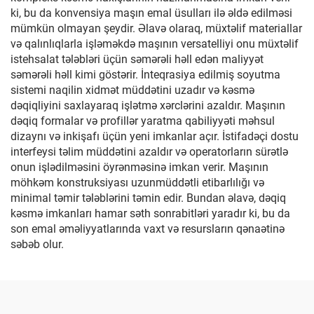
ki, bu da konvensiya maşın emal üsulları ilə əldə edilməsi
mümkün olmayan şeydir. Əlavə olaraq, müxtəlif materiallar
və qalınlıqlarla işləməkdə maşının versatelliyi onu müxtəlif
istehsalat tələbləri üçün səmərəli həll edən maliyyət
səmərəli həll kimi göstərir. İnteqrasiya edilmiş soyutma
sistemi naqilin xidmət müddətini uzadır və kəsmə
dəqiqliyini saxlayaraq işlətmə xərclərini azaldır. Maşının
dəqiq formalar və profillər yaratma qabiliyyəti məhsul
dizaynı və inkişafı üçün yeni imkanlar açır. İstifadəçi dostu
interfeysi təlim müddətini azaldır və operatorların sürətlə
onun işlədilməsini öyrənməsinə imkan verir. Maşının
möhkəm konstruksiyası uzunmüddətli etibarlılığı və
minimal təmir tələblərini təmin edir. Bundan əlavə, dəqiq
kəsmə imkanları hamar səth sonrabitləri yaradır ki, bu da
son emal əməliyyatlarında vaxt və resursların qənaətinə
səbəb olur.