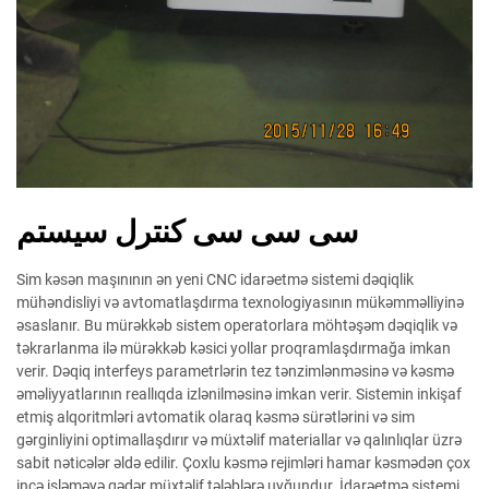
سی سی سی کنترل سیستم
Sim kəsən maşınının ən yeni CNC idarəetmə sistemi dəqiqlik
mühəndisliyi və avtomatlaşdırma texnologiyasının mükəmməlliyinə
əsaslanır. Bu mürəkkəb sistem operatorlara möhtəşəm dəqiqlik və
təkrarlanma ilə mürəkkəb kəsici yollar proqramlaşdırmağa imkan
verir. Dəqiq interfeys parametrlərin tez tənzimlənməsinə və kəsmə
əməliyyatlarının reallıqda izlənilməsinə imkan verir. Sistemin inkişaf
etmiş alqoritmləri avtomatik olaraq kəsmə sürətlərini və sim
gərginliyini optimallaşdırır və müxtəlif materiallar və qalınlıqlar üzrə
sabit nəticələr əldə edilir. Çoxlu kəsmə rejimləri hamar kəsmədən çox
incə işləməyə qədər müxtəlif tələblərə uyğundur. İdarəetmə sistemi