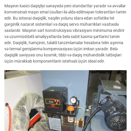
Maşının kəsici dəqiqliyi sənayedə yeni standartlar yaradır və əvvəllər
konvensinalı maşın emal üsulları ilə əldə edilməyən tolerantları təmin
edir. Bu istisnai dəqiqlik, naqilin yolunu idarə edən sofistike tel
gərginlik nəzarət sistemləri və dəqiq servo mühərrikləri vasitəsilə
saxlanılır. Maşının sərt konstruksiyası vibrasiyanı minimuma endirir
və uzunmüddətli əməliyyatlarda belə sabit kəsmə şərtlərini təmin
edir. Dəqiqlik, həmçinin, tələkli tənzimləmələr hesabına telin aşınma
və termal genişlənmə kompensasiyası üçün imkan yaradır. Belə
dəqiqlik səviyyəsi onu kosmik, tibbi və dəqiq mühəndislik tətbiqləri
üçün mürəkkəb komponentlərin istehsalı üçün ideal edir.