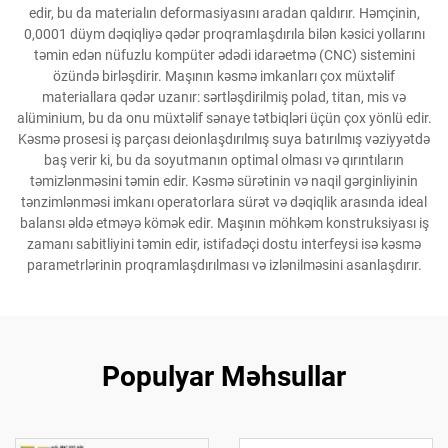
edir, bu da materialın deformasiyasını aradan qaldırır. Həmçinin,
0,0001 düym dəqiqliyə qədər proqramlaşdırıla bilən kəsici yollarını
təmin edən nüfuzlu kompüter ədədi idarəetmə (CNC) sistemini
özündə birləşdirir. Maşının kəsmə imkanları çox müxtəlif
materiallara qədər uzanır: sərtləşdirilmiş polad, titan, mis və
alüminium, bu da onu müxtəlif sənaye tətbiqləri üçün çox yönlü edir.
Kəsmə prosesi iş parçası deionlaşdırılmış suya batırılmış vəziyyətdə
baş verir ki, bu da soyutmanın optimal olması və qırıntıların
təmizlənməsini təmin edir. Kəsmə sürətinin və naqil gərginliyinin
tənzimlənməsi imkanı operatorlara sürət və dəqiqlik arasında ideal
balansı əldə etməyə kömək edir. Maşının möhkəm konstruksiyası iş
zamanı sabitliyini təmin edir, istifadəçi dostu interfeysi isə kəsmə
parametrlərinin proqramlaşdırılması və izlənilməsini asanlaşdırır.
Populyar Məhsullar