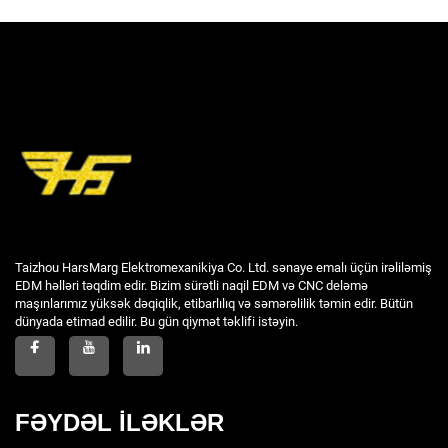
Taizhou HarsMarg Elektromexanikiya Co. Ltd. sənaye emalı üçün irəliləmiş
EDM həlləri təqdim edir. Bizim sürətli naqil EDM və CNC deləmə
maşınlarımız yüksək dəqiqlik, etibarlılıq və səmərəlilik təmin edir. Bütün
dünyada etimad edilir. Bu gün qiymət təklifi istəyin.
FƏYDƏL İLƏKLƏR