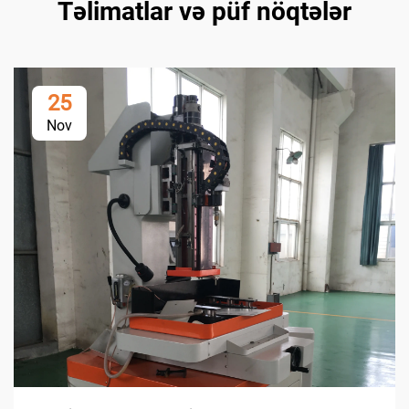
Təlimatlar və püf nöqtələr
25
Nov