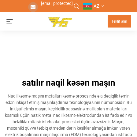
[email protected]
AZ
Təklif alın
satılır naqil kəsən maşın
Naqil kəsmə maşını metalları kəsmə prosesində əla dəqiqlik təmin
edən inkişaf etmiş maşınlaşdırma texnologiyasının nümunəsidir. Bu
inkişaf etmiş maşın, keçiricilik xassəsinə malik olan materialları
kəsmək üçün nazik metal naqil kəsmə elektrodundan istifadə edir və
beləliklə müasir istehsalat prosesləri üçün əvəzsizdir. Maşın,
mexaniki qüvvə tətbiq etmədən dərin kəsiklər almağa imkan verən
elektrik boşalması maşınlaşdırma (EDM) texnologiyasından istifadə