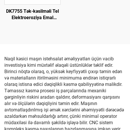
DK7755 Tək-kəsilməli Tel
Elektroeroziya Emal
Maşını
Naqil kəsici maşın istehsalat əməliyyatları üçün vacib
investisiya kimi müxtəlif əlaqəli üstünlüklər təklif edir.
Birinci nöqtə olaraq, o, yüksək keyfiyyətli çıxışı təmin edən
və materialların itirilməsini minimuma endirən istiqrarlı
olaraq istisna edici dəqiqlikli kəsmə qabiliyyətinə malikdir.
Təmassız kəsmə prosesi iş parçalarında mexaniki
gərginliyin riskini aradan qaldırır, deformasiyanı qarşısını
alır və ölçülərin dəqiqliyini təmin edir. Maşının
avtomatlaşdırılmış işi əmək xərclərini əhəmiyyətli dərəcədə
azaldarkən məhsuldarlığı artırır, çünki minimal operator
müdaxiləsi ilə davamlı şəkildə işləyə bilir. CNC sistem
kompleks kəsmə naxışlarının hazırlanmasına imkan verir