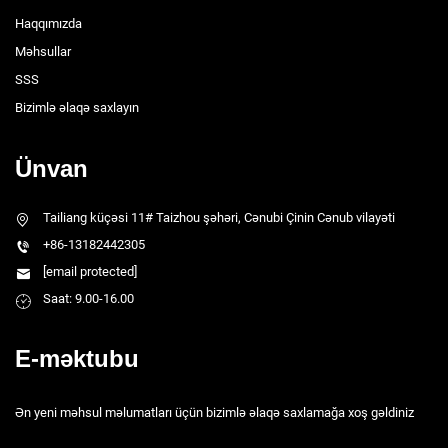
Haqqımızda
Məhsullar
SSS
Bizimlə əlaqə saxlayın
Ünvan
Tailiang küçəsi 11# Taizhou şəhəri, Cənubi Çinin Cənub vilayəti
+86-13182442305
[email protected]
Saat: 9.00-16.00
E-məktubu
Ən yeni məhsul məlumatları üçün bizimlə əlaqə saxlamağa xoş gəldiniz