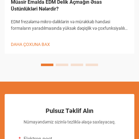
Müasir Emalda EDM Delik Açmağın Əsas
Üstünlükləri Nələrdir?
EDM frezələmə mikro-dəliklərin və mürəkkəb həndəsi
formaların yaradılmasında yüksək dəqiqlik və çoxfunksiyalılıq
təmin edərək dəqiq istehsalat sahəsində inqilab yaratmışdır.
Bu irəli səviyyəli emal üsulu materialın çıxarılması üçün
DAHA ÇOXUNA BAX
elektrik boşaldılmasından istifadə edir və beləcə istehsal...
Pulsuz Təklif Alın
Nümayəndəmiz sizinlə tezliklə əlaqə saxlayacaq.
Elektron poçt