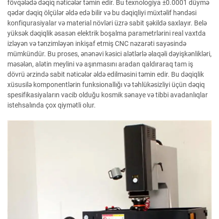
fövqələdə dəqiq nəticələr təmin edir. Bu texnologiya ±0.0001 düymə
qədər dəqiq ölçülər əldə edə bilir və bu dəqiqliyi müxtəlif həndəsi
konfiqurasiyalar və material növləri üzrə sabit şəkildə saxlayır. Belə
yüksək dəqiqlik əsasən elektrik boşalma parametrlərini real vaxtda
izləyən və tənzimləyən inkişaf etmiş CNC nəzarəti sayəsində
mümkündür. Bu proses, ənənəvi kəsici alətlərlə əlaqəli dəyişkənlikləri,
məsələn, alətin meylini və aşınmasını aradan qaldıraraq tam iş
dövrü ərzində sabit nəticələr əldə edilməsini təmin edir. Bu dəqiqlik
xüsusilə komponentlərin funksionallığı və təhlükəsizliyi üçün dəqiq
spesifikasiyaların vacib olduğu kosmik sənaye və tibbi avadanlıqlar
istehsalında çox qiymətli olur.