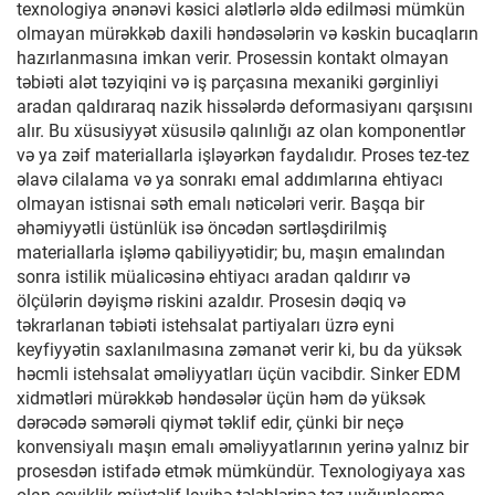
texnologiya ənənəvi kəsici alətlərlə əldə edilməsi mümkün
olmayan mürəkkəb daxili həndəsələrin və kəskin bucaqların
hazırlanmasına imkan verir. Prosessin kontakt olmayan
təbiəti alət təzyiqini və iş parçasına mexaniki gərginliyi
aradan qaldıraraq nazik hissələrdə deformasiyanı qarşısını
alır. Bu xüsusiyyət xüsusilə qalınlığı az olan komponentlər
və ya zəif materiallarla işləyərkən faydalıdır. Proses tez-tez
əlavə cilalama və ya sonrakı emal addımlarına ehtiyacı
olmayan istisnai səth emalı nəticələri verir. Başqa bir
əhəmiyyətli üstünlük isə öncədən sərtləşdirilmiş
materiallarla işləmə qabiliyyətidir; bu, maşın emalından
sonra istilik müalicəsinə ehtiyacı aradan qaldırır və
ölçülərin dəyişmə riskini azaldır. Prosesin dəqiq və
təkrarlanan təbiəti istehsalat partiyaları üzrə eyni
keyfiyyətin saxlanılmasına zəmanət verir ki, bu da yüksək
həcmli istehsalat əməliyyatları üçün vacibdir. Sinker EDM
xidmətləri mürəkkəb həndəsələr üçün həm də yüksək
dərəcədə səmərəli qiymət təklif edir, çünki bir neçə
konvensiyalı maşın emalı əməliyyatlarının yerinə yalnız bir
prosesdən istifadə etmək mümkündür. Texnologiyaya xas