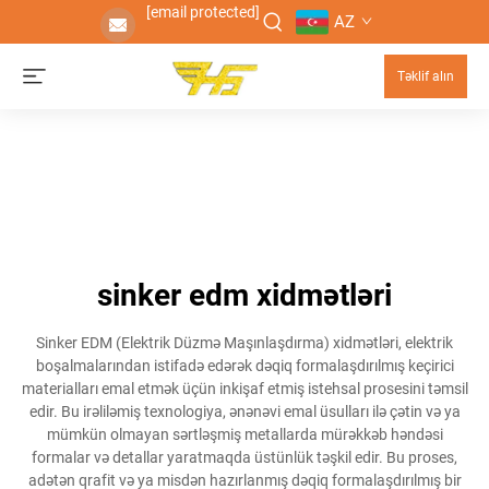
[email protected]
AZ
Təklif alın
sinker edm xidmətləri
Sinker EDM (Elektrik Düzmə Maşınlaşdırma) xidmətləri, elektrik
boşalmalarından istifadə edərək dəqiq formalaşdırılmış keçirici
materialları emal etmək üçün inkişaf etmiş istehsal prosesini təmsil
edir. Bu irəliləmiş texnologiya, ənənəvi emal üsulları ilə çətin və ya
mümkün olmayan sərtləşmiş metallarda mürəkkəb həndəsi
formalar və detallar yaratmaqda üstünlük təşkil edir. Bu proses,
adətən qrafit və ya misdən hazırlanmış dəqiq formalaşdırılmış bir