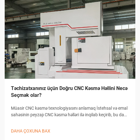
Təchizatxanınız üçün Doğru CNC Kəsmə Həllini Necə
Seçmək olar?
Müasir CNC kəsmə texnologiyasını anlamaq İstehsal və emal
sahəsinin peyzajı CNC kəsmə həlləri ilə inqilab keçirib, bu da
təchizatxanaların dəqiqlikli kəsmə tapşırıqlarına yanaşma
üsullarını dəyişib. Bu mürəkkəb sistemlər kompüterlə
DAHA ÇOXUNA BAX
birləşmiş...