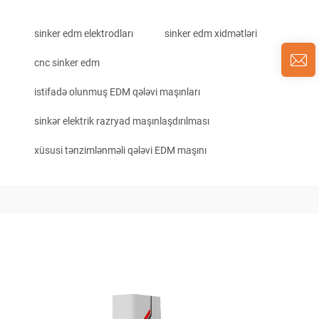
sinker edm elektrodları
sinker edm xidmətləri
cnc sinker edm
istifadə olunmuş EDM qələvi maşınları
sinkər elektrik razryad maşınlaşdırılması
xüsusi tənzimlənməli qələvi EDM maşını