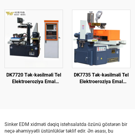
DK7720 Tək-kəsilməli Tel
DK7735 Tək-kəsilməli Tel
Elektroeroziya Emal
Elektroeroziya Emal
Maşını
Maşını
Sinker EDM xidməti dəqiq istehsalatda özünü göstərən bir
neçə əhəmiyyətli üstünlüklər təklif edir. Ən əsası, bu