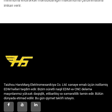
minimuma endirərkən məhsuldarlığın maksimuma çatdırılmasına
imkan verir.
Taizhou HarsMarg Elektromexanikiya Co. Ltd. sənaye emalı üçün irəliləmiş
EDM həlləri təqdim edir. Bizim sürətli naqil EDM və CNC deləmə
maşınlarımız yüksək dəqiqlik, etibarlılıq və səmərəlilik təmin edir. Bütün
dünyada etimad edilir. Bu gün qiymət təklifi istəyin.