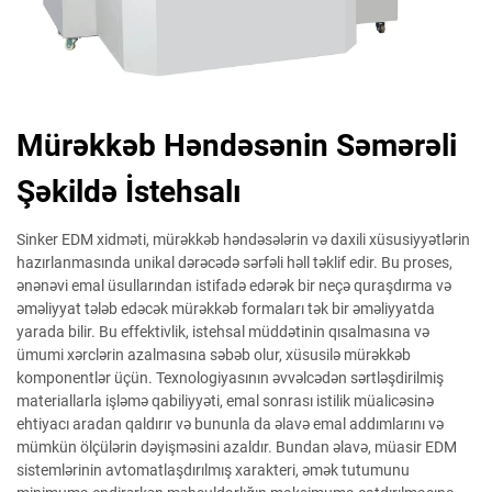
Mürəkkəb Həndəsənin Səmərəli
Şəkildə İstehsalı
Sinker EDM xidməti, mürəkkəb həndəsələrin və daxili xüsusiyyətlərin
hazırlanmasında unikal dərəcədə sərfəli həll təklif edir. Bu proses,
ənənəvi emal üsullarından istifadə edərək bir neçə quraşdırma və
əməliyyat tələb edəcək mürəkkəb formaları tək bir əməliyyatda
yarada bilir. Bu effektivlik, istehsal müddətinin qısalmasına və
ümumi xərclərin azalmasına səbəb olur, xüsusilə mürəkkəb
komponentlər üçün. Texnologiyasının əvvəlcədən sərtləşdirilmiş
materiallarla işləmə qabiliyyəti, emal sonrası istilik müalicəsinə
ehtiyacı aradan qaldırır və bununla da əlavə emal addımlarını və
mümkün ölçülərin dəyişməsini azaldır. Bundan əlavə, müasir EDM
sistemlərinin avtomatlaşdırılmış xarakteri, əmək tutumunu