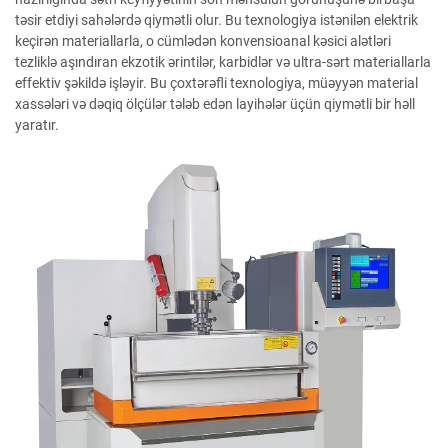
təsir etdiyi sahələrdə qiymətli olur. Bu texnologiya istənilən elektrik
keçirən materiallarla, o cümlədən konvensioanal kəsici alətləri
tezliklə aşındıran ekzotik ərintilər, karbidlər və ultra-sərt materiallarla
effektiv şəkildə işləyir. Bu çoxtərəfli texnologiya, müəyyən material
xassələri və dəqiq ölçülər tələb edən layihələr üçün qiymətli bir həll
yaratır.