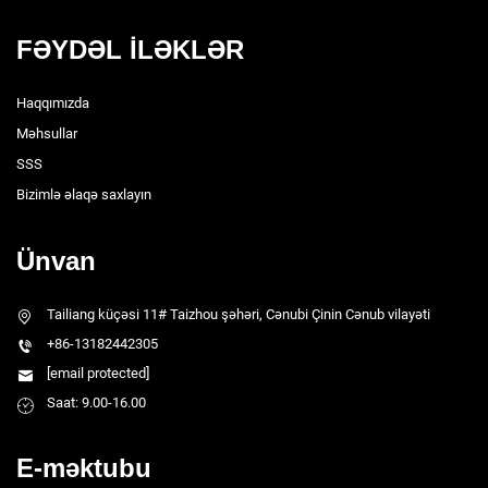
FƏYDƏL İLƏKLƏR
Haqqımızda
Məhsullar
SSS
Bizimlə əlaqə saxlayın
Ünvan
Tailiang küçəsi 11# Taizhou şəhəri, Cənubi Çinin Cənub vilayəti
+86-13182442305
[email protected]
Saat: 9.00-16.00
E-məktubu