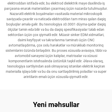
elektroddan istifadə edir, bu elektrod dielektrik maye daxilində iş
parçasına enərək materialdan çıxarmaq üçün nəzərdə tutulmuşdur.
Nəzarətli elektrik boşalmaları vasitəsilə material mikroskopik
səviyyədə çıxarılır və nəticədə elektroddan tam miras qalan dəqiq
boşluqlar əmələ gəlir. Bu texnologiya ±0.0001 düymə qədər dəqiq
ölçülər təmin edə bilir və bu da dəqiq spesifikasiyalar tələb edən
sektordan üçün çox qiymətli edir. Müasir sinker EDM xidmətləri,
daimi keyfiyyət və təkrarlanma təminatı üçün CNC
avtomatlaşdırma, çox oxlu hərəkətlər və mürəkkəb monitorinq
sistemlərini özündə birləşdirir. Bu proses xüsusilə aviasiya, tibbi və
avtomobil sənayesi üçün kalıplar, matrisalar və xüsusi
komponentlərin istehsalında üstünlük təşkil edir. Əlavə olaraq,
texnologiya sərtliyindən asılı olmayaraq istənilən elektrik keçirən
materialla işləyə bilir və bu da onu sərtləşdirilmiş poladlar və super
ərintilərin emalı üçün xüsusilə qiymətli edir.
Yeni məhsullar