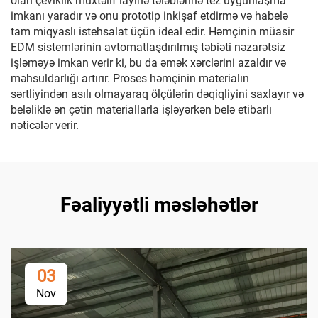
olan çeviklik müxtəlif layihə tələblərinə tez uyğunlaşma
imkanı yaradır və onu prototip inkişaf etdirmə və habelə
tam miqyaslı istehsalat üçün ideal edir. Həmçinin müasir
EDM sistemlərinin avtomatlaşdırılmış təbiəti nəzarətsiz
işləməyə imkan verir ki, bu da əmək xərclərini azaldır və
məhsuldarlığı artırır. Proses həmçinin materialın
sərtliyindən asılı olmayaraq ölçülərin dəqiqliyini saxlayır və
beləliklə ən çətin materiallarla işləyərkən belə etibarlı
nəticələr verir.
Fəaliyyətli məsləhətlər
03
Nov