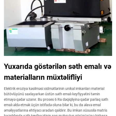
Yuxarıda göstərilən səth emalı və
materialların müxtəlifliyi
Elektrik eroziya kəsilməsi xidmətlərinin unikal imkanları material
bütövlüyünü saxlayarkən üstün səth emalı keyfiyyətini təmin
etməyə qədər uzanır. Bu proses 6 Ra dəqiqliyinə qədər parlaq səth
emalı əldə etmək üçün istifadə oluna bilər ki, bu da əlavə emal
əməliyyatlarına ehtiyacı aradan qaldırır. Bu imkan xüsusilə matris
hazırlığında səth keyfiyyətinin son məhsulun görünüşünə birbaşa