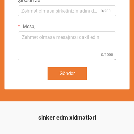
Şirkətin adı
0/200
Mesaj
0/1000
Göndər
sinker edm xidmətləri