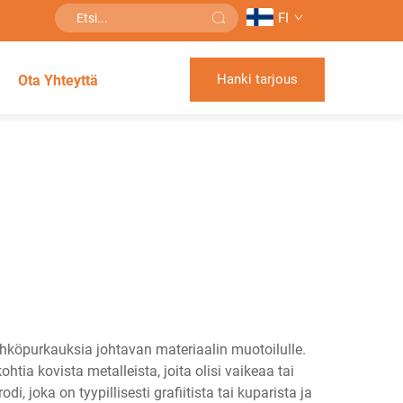
FI
Hanki tarjous
Ota Yhteyttä
ähköpurkauksia johtavan materiaalin muotoilulle.
a kovista metalleista, joita olisi vaikeaa tai
 joka on tyypillisesti grafiitista tai kuparista ja