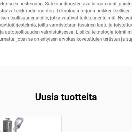
ektriseen nestemään. Sähköpurkausten avulla materiaali poistet
taavat elektrodin muotoa. Teknologia tarjoaa poikkeuksellisen
en teollisuudenaloille, jotka vaativat tarkkoja eritelmiä. Nyky
käyttöjärjestelmiä, joilla varmistetaan tasainen laatu ja toistetta
n ja autoteollisuuden valmistuksessa. Lisäksi teknologia toimii
matta, joten se on erityisen arvokas kovetettujen terästen ja sup
Uusia tuotteita