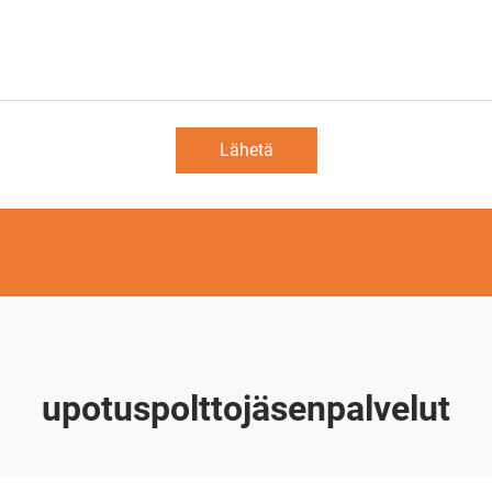
Lähetä
upotuspolttojäsenpalvelut