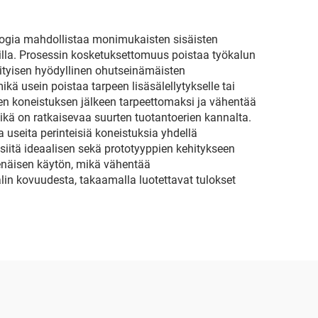
ologia mahdollistaa monimukaisten sisäisten
uilla. Prosessin kosketuksettomuus poistaa työkalun
ityisen hyödyllinen ohutseinämäisten
ä usein poistaa tarpeen lisäsälellytykselle tai
keen koneistuksen jälkeen tarpeettomaksi ja vähentää
ikä on ratkaisevaa suurten tuotantoerien kannalta.
 useita perinteisiä koneistuksia yhdellä
siitä ideaalisen sekä prototyyppien kehitykseen
senäisen käytön, mikä vähentää
in kovuudesta, takaamalla luotettavat tulokset