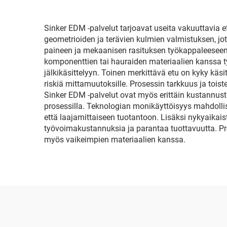
Sinker EDM -palvelut tarjoavat useita vakuuttavia 
geometrioiden ja terävien kulmien valmistuksen, jo
paineen ja mekaanisen rasituksen työkappaleeseen
komponenttien tai hauraiden materiaalien kanssa ty
jälkikäsittelyyn. Toinen merkittävä etu on kyky käs
riskiä mittamuutoksille. Prosessin tarkkuus ja toi
Sinker EDM -palvelut ovat myös erittäin kustannuste
prosessilla. Teknologian monikäyttöisyys mahdollis
että laajamittaiseen tuotantoon. Lisäksi nykyaika
työvoimakustannuksia ja parantaa tuottavuutta. Pr
myös vaikeimpien materiaalien kanssa.