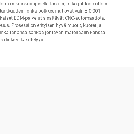
aan mikroskooppisella tasolla, mikä johtaa erittäin
 tarkkuuden, jonka poikkeamat ovat vain ± 0,001
aikaiset EDM-palvelut sisältävät CNC-automaatiota,
vuus. Prosessi on erityisen hyvä muotit, kuoret ja
 minkä tahansa sähköä johtavan materiaalin kanssa
erliukien käsittelyyn.