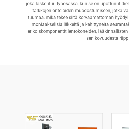
joka laskeutuu työosassa, kun se on upottunut diel
tarkkojen onteloiden muodostumiseen, jotka vas
tuumaa, mikä tekee siitä korvaamattoman hyödyllis
moniaakselisia liikkeitä ja kehittyneitä seuranta
erikoiskomponentit lentokoneiden, lääkinnälliste
sen kovuudesta riippu