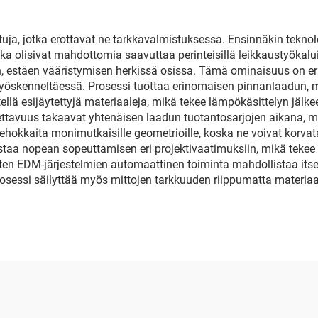
etuja, jotka erottavat ne tarkkavalmistuksessa. Ensinnäkin tekn
tka olisivat mahdottomia saavuttaa perinteisillä leikkaustyökal
, estäen vääristymisen herkissä osissa. Tämä ominaisuus on er
öskenneltäessä. Prosessi tuottaa erinomaisen pinnanlaadun, mik
itellä esijäytettyjä materiaaleja, mikä tekee lämpökäsittelyn jäl
stettavuus takaavat yhtenäisen laadun tuotantosarjojen aikana, m
hokkaita monimutkaisille geometrioille, koska ne voivat korvata
taa nopean sopeuttamisen eri projektivaatimuksiin, mikä tekee 
isten EDM-järjestelmien automaattinen toiminta mahdollistaa it
osessi säilyttää myös mittojen tarkkuuden riippumatta materiaal