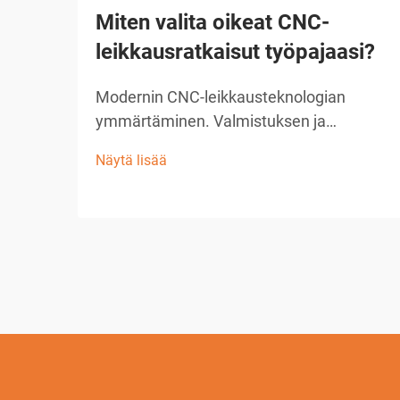
Miten valita oikeat CNC-
leikkausratkaisut työpajaasi?
Modernin CNC-leikkausteknologian
ymmärtäminen. Valmistuksen ja
käsittelyn ala on vallankoinnut
Näytä lisää
uudistuneella CNC-leikkausratkaisulla,
joka on muuttanut tapaa, jolla työpajat
lähestyvät tarkkuusleikkaustehtäviä.
Nämä kehittyneet järjestelmät yhdistävät
tietokoneen ...