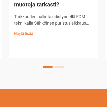
muotoja tarkasti?
Tarkkuuden hallinta edistyneellä EDM-
tekniikalla Sähköinen puristusleikkaus
(EDM) on nykyaikaisen
Näytä lisää
tarkkuusvalmistuksen kulmakivi, joka
tarjoaa vertaansa vailla olevia kykyjä
monimutkaisten muotojen ja hienojen
suunnitelmien toteuttamisessa. ...