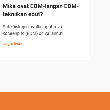
Mikä ovat EDM-langan EDM-
Mik
tekniikan edut?
jyr
väli
Sähköiskujen avulla tapahtuva
koneenpito (EDM) on vallannut
Nyky
tarkkuuden valmistuksessa useilla
voim
Näytä lisää
toimialoilla, ja langalla varustettu EDM on
tark
Näytä
yksi nykyaikaisimmista käytettävissä
avul
olevista koneenkäyttömenetelmistä.
komp
Tämä edistyksellinen valmistusprosessi
Kaks
hyödyntää ohutta metallilankaa...
ovat
alaa
ja l