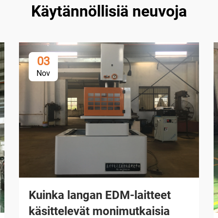
Käytännöllisiä neuvoja
03
Nov
Kuinka langan EDM-laitteet
käsittelevät monimutkaisia