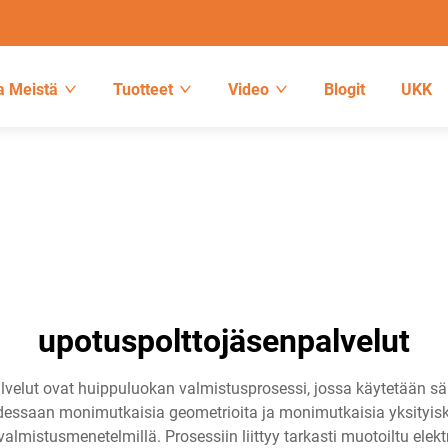
a Meistä
Tuotteet
Video
Blogit
UKK
upotuspolttojäsenpalvelut
lvelut ovat huippuluokan valmistusprosessi, jossa käytetään s
essaan monimutkaisia geometrioita ja monimutkaisia yksityiskohti
stusmenetelmillä. Prosessiin liittyy tarkasti muotoiltu elektrodi,