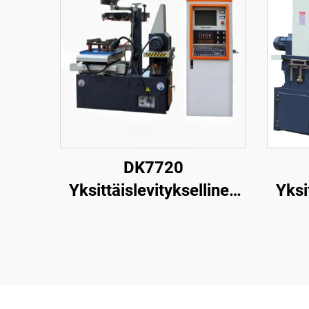
DK7720
Yksittäislevityksellinen
Yksi
langanpuristuskone
la