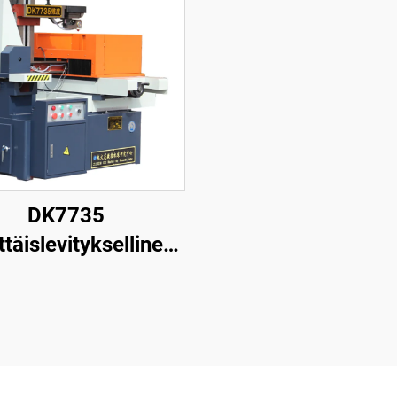
DK7735
ttäislevityksellinen
nganpuristuskone