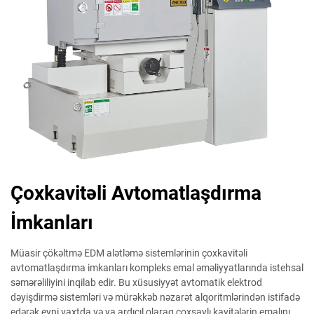
Çoxkavitəli Avtomatlaşdırma
İmkanları
Müasir çökəltmə EDM alətləmə sistemlərinin çoxkavitəli
avtomatlaşdırma imkanları kompleks emal əməliyyatlarında istehsal
səmərəliliyini inqilab edir. Bu xüsusiyyət avtomatik elektrod
dəyişdirmə sistemləri və mürəkkəb nəzarət alqoritmlərindən istifadə
edərək eyni vaxtda və ya ardıcıl olaraq çoxsaylı kavitələrin emalını