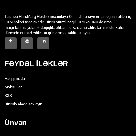
Taizhou HarsMarg Elektromexanikiya Co. Ltd. sənaye emalı üçün irəliləmiş
EDM həlləri təqdim edir. Bizim sürətli naqil EDM və CNC deləmə
maşınlarımız yüksək dəqiqlik, etibarlılıq və səmərəlilik təmin edir. Bütün
dünyada etimad edilir. Bu gün qiymət təklifi istəyin.
FƏYDƏL İLƏKLƏR
Haqqımızda
Məhsullar
SSS
Bizimlə əlaqə saxlayın
Ünvan