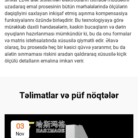
uzadaraq emal prosesinin bütün mərhələlərində ölçülərin
dəqiqliyini saxlayan inkişaf etmiş aşınma kompensasiya
funksiyalarını özündə birləşdirir. Bu texnologiyaya görə
mürəkkəb daxili həndəsələrin, kəskin bucaqların və dərin
oyuqların hazırlanması mümkündür ki, bu da onu formalar
və matris istehsalatında xüsusilə qiymətli edir. Əlavə
olaraq, bu prosesdə heç bir kəsici qüvvə yaranmır, bu da
alətin sınmaması riskini aradan qaldıraraq xüsusilə kiçik
ölçülü detalların emalına imkan verir.
Təlimatlar və püf nöqtələr
03
Nov