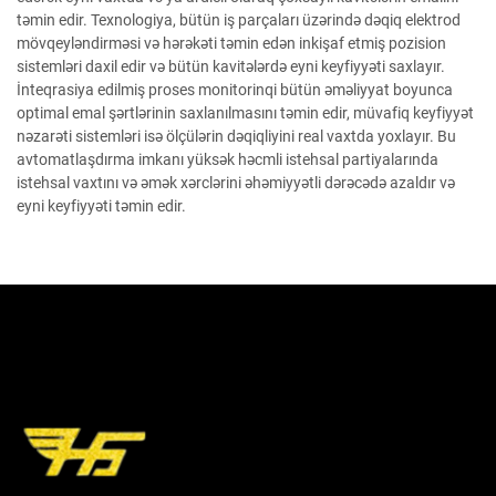
təmin edir. Texnologiya, bütün iş parçaları üzərində dəqiq elektrod
mövqeyləndirməsi və hərəkəti təmin edən inkişaf etmiş pozision
sistemləri daxil edir və bütün kavitələrdə eyni keyfiyyəti saxlayır.
İnteqrasiya edilmiş proses monitorinqi bütün əməliyyat boyunca
optimal emal şərtlərinin saxlanılmasını təmin edir, müvafiq keyfiyyət
nəzarəti sistemləri isə ölçülərin dəqiqliyini real vaxtda yoxlayır. Bu
avtomatlaşdırma imkanı yüksək həcmli istehsal partiyalarında
istehsal vaxtını və əmək xərclərini əhəmiyyətli dərəcədə azaldır və
eyni keyfiyyəti təmin edir.