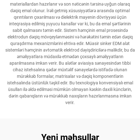
materiallardan hazırlanır və son nəticənin tərsinə uyğun olaraq
dəqiq emal olunur. İrəli getmiş xüsusiyyətlərə arasında optimal
qırıntıların çıxarılması və dielektrik mayenin dövriyyəsi üçün
inteqrasiya edilmiş yuyucu kanallar var ki, bu da emal şərtlərinin
sabit qalmasını təmin edir. Sistem həmçinin emal prosesində
elektrodun dəqiq mövqeylənməsini və hərəkətini təmin edən dəqiq
quraşdırma mexanizmlərini ehtiva edir. Müasir sinker EDM alət
sistemləri həmçinin avtomatik elektrod dəyişdiricilərə malikdir, bu da
əməliyyatlara müdaxilə etmədən çoxsaylı əməliyyatların
aparılmasına imkan verir. Bu alətlər aviasiya sənayesindən tibbi
cihaz istehsalına qədər müxtəlif sənayelərdə istifadə olunan
mürəkkəb formalar, matrisalar və dəqiq komponentlərin
istehsalında üstünlük təşkil edir. Bu texnologiya konvensiyalı emal
üsulları ilə əldə edilməsi mümkün olmayan kəskin daxili künclərin,
dərin qabarıqların və mürəkkəb naxışların hazırlanmasına imkan
verir.
Yeni məhsullar