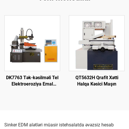
DK7763 Tək-kəsilməli Tel
QT5632H Qrafit Xətti
Elektroeroziya Emal
Halqa Kəsici Maşın
Maşını
Sinker EDM alətləri müasir istehsalatda əvəzsiz hesab