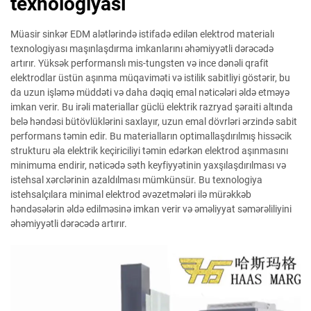
texnologiyası
Müasir sinkər EDM alətlərində istifadə edilən elektrod materialı
texnologiyası maşınlaşdırma imkanlarını əhəmiyyətli dərəcədə
artırır. Yüksək performanslı mis-tungsten və ince dənəli qrafit
elektrodlar üstün aşınma müqaviməti və istilik sabitliyi göstərir, bu
da uzun işləmə müddəti və daha dəqiq emal nəticələri əldə etməyə
imkan verir. Bu irəli materiallar güclü elektrik razryad şəraiti altında
belə həndəsi bütövlüklərini saxlayır, uzun emal dövrləri ərzində sabit
performans təmin edir. Bu materialların optimallaşdırılmış hissəcik
strukturu əla elektrik keçiriciliyi təmin edərkən elektrod aşınmasını
minimuma endirir, nəticədə səth keyfiyyətinin yaxşılaşdırılması və
istehsal xərclərinin azaldılması mümkünsür. Bu texnologiya
istehsalçılara minimal elektrod əvəzetmələri ilə mürəkkəb
həndəsələrin əldə edilməsinə imkan verir və əməliyyat səmərəliliyini
əhəmiyyətli dərəcədə artırır.