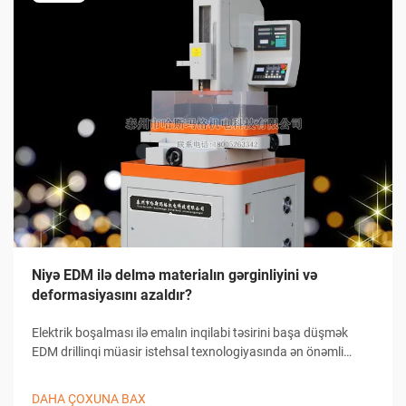
Niyə EDM ilə delmə materialın gərginliyini və
deformasiyasını azaldır?
Elektrik boşalması ilə emalın inqilabi təsirini başa düşmək
EDM drillinqi müasir istehsal texnologiyasında ən önəmli
irəliləyişlərdən birini təmsil edir. Bu mürəkkəb emal prosesi
sənayenin işləməyə yanaşma şəklini dəyişib.
DAHA ÇOXUNA BAX