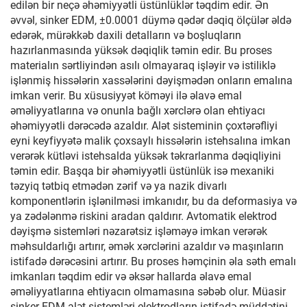
edilən bir neçə əhəmiyyətli üstünlüklər təqdim edir. Ən
əvvəl, sinker EDM, ±0.0001 düymə qədər dəqiq ölçülər əldə
edərək, mürəkkəb daxili detalların və boşluqların
hazırlanmasında yüksək dəqiqlik təmin edir. Bu proses
materialın sərtliyindən asılı olmayaraq işləyir və istiliklə
işlənmiş hissələrin xassələrini dəyişmədən onların emalına
imkan verir. Bu xüsusiyyət köməyi ilə əlavə emal
əməliyyatlarına və onunla bağlı xərclərə olan ehtiyacı
əhəmiyyətli dərəcədə azaldır. Alət sisteminin çoxtərəfliyi
eyni keyfiyyətə malik çoxsaylı hissələrin istehsalına imkan
verərək kütləvi istehsalda yüksək təkrarlanma dəqiqliyini
təmin edir. Başqa bir əhəmiyyətli üstünlük isə mexaniki
təzyiq tətbiq etmədən zərif və ya nazik divarlı
komponentlərin işlənilməsi imkanıdır, bu da deformasiya və
ya zədələnmə riskini aradan qaldırır. Avtomatik elektrod
dəyişmə sistemləri nəzarətsiz işləməyə imkan verərək
məhsuldarlığı artırır, əmək xərclərini azaldır və maşınların
istifadə dərəcəsini artırır. Bu proses həmçinin əla səth emalı
imkanları təqdim edir və əksər hallarda əlavə emal
əməliyyatlarına ehtiyacın olmamasına səbəb olur. Müasir
sinker EDM alət sistemləri elektrodların istifadə müddətini