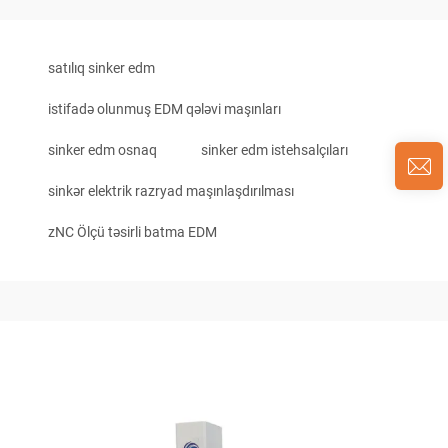
satılıq sinker edm
istifadə olunmuş EDM qələvi maşınları
sinker edm osnaq
sinker edm istehsalçıları
sinkər elektrik razryad maşınlaşdırılması
zNC Ölçü təsirli batma EDM