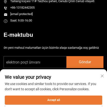
Tailiang küçəsi 11# Taizhou şəhəri, Cənubi Çinin Cənub vilayəti
+86-13182442305
[email protected]
Saat: 9.00-16.00
E-məktubu
Ən yeni məhsul məlumatları üçün bizimlə əlaqə saxlamağa xoş gəldiniz
Göndər
We value your privacy
We use cookies and similar tools to provide our services. If you
don't want to accept all cookies, click Personalize cookies.
Copyright © 2026 Çin Taizhou HarsMarg Elektromexaniki Şirkəti Ltd. Bütün
hüquqlar qorunur. -
Gizlilik Siyasəti
Accept all