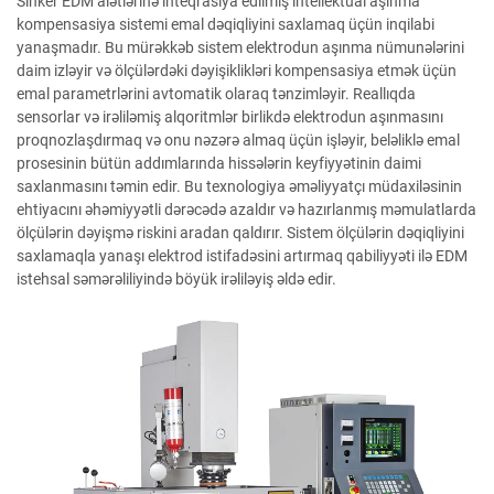
Sinker EDM alətlərinə inteqrasiya edilmiş intellektual aşınma
kompensasiya sistemi emal dəqiqliyini saxlamaq üçün inqilabi
yanaşmadır. Bu mürəkkəb sistem elektrodun aşınma nümunələrini
daim izləyir və ölçülərdəki dəyişiklikləri kompensasiya etmək üçün
emal parametrlərini avtomatik olaraq tənzimləyir. Reallıqda
sensorlar və irəliləmiş alqoritmlər birlikdə elektrodun aşınmasını
proqnozlaşdırmaq və onu nəzərə almaq üçün işləyir, beləliklə emal
prosesinin bütün addımlarında hissələrin keyfiyyətinin daimi
saxlanmasını təmin edir. Bu texnologiya əməliyyatçı müdaxiləsinin
ehtiyacını əhəmiyyətli dərəcədə azaldır və hazırlanmış məmulatlarda
ölçülərin dəyişmə riskini aradan qaldırır. Sistem ölçülərin dəqiqliyini
saxlamaqla yanaşı elektrod istifadəsini artırmaq qabiliyyəti ilə EDM
istehsal səmərəliliyində böyük irəliləyiş əldə edir.