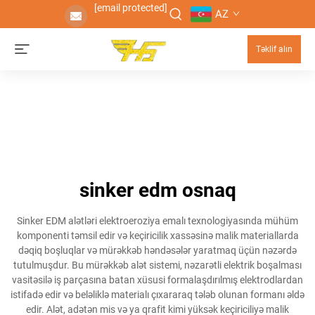
[email protected]
AZ
Təklif alın
sinker edm osnaq
Sinker EDM alətləri elektroeroziya emalı texnologiyasında mühüm
komponenti təmsil edir və keçiricilik xassəsinə malik materiallarda
dəqiq boşluqlar və mürəkkəb həndəsələr yaratmaq üçün nəzərdə
tutulmuşdur. Bu mürəkkəb alət sistemi, nəzarətli elektrik boşalması
vasitəsilə iş parçasına batan xüsusi formalaşdırılmış elektrodlardan
istifadə edir və beləliklə materialı çıxararaq tələb olunan formanı əldə
edir. Alət, adətən mis və ya qrafit kimi yüksək keçiriciliyə malik