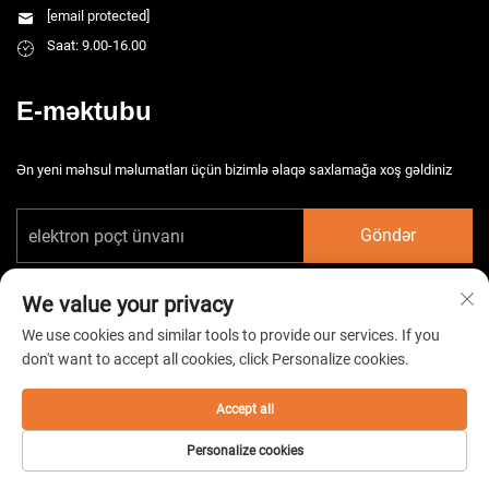
[email protected]
Saat: 9.00-16.00
E-məktubu
Ən yeni məhsul məlumatları üçün bizimlə əlaqə saxlamağa xoş gəldiniz
Göndər
We value your privacy
We use cookies and similar tools to provide our services. If you
don't want to accept all cookies, click Personalize cookies.
Copyright © 2026 Çin Taizhou HarsMarg Elektromexaniki Şirkəti Ltd. Bütün
hüquqlar qorunur. -
Gizlilik Siyasəti
Accept all
Personalize cookies