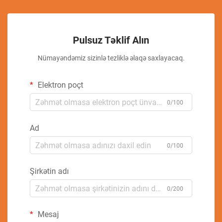
Pulsuz Təklif Alın
Nümayəndəmiz sizinlə tezliklə əlaqə saxlayacaq.
Elektron poçt
0/100
Ad
0/100
Şirkətin adı
0/200
Mesaj