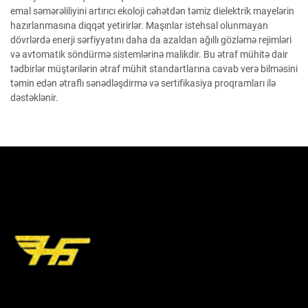
emal səmərəliliyini artırıcı ekoloji cəhətdən təmiz dielektrik mayelərin
hazırlanmasına diqqət yetirirlər. Maşınlar istehsal olunmayan
dövrlərdə enerji sərfiyyatını daha da azaldan ağıllı gözləmə rejimləri
və avtomatik söndürmə sistemlərinə malikdir. Bu ətraf mühitə dair
tədbirlər müştərilərin ətraf mühit standartlarına cavab verə bilməsini
təmin edən ətraflı sənədləşdirmə və sertifikasiya proqramları ilə
dəstəklənir.