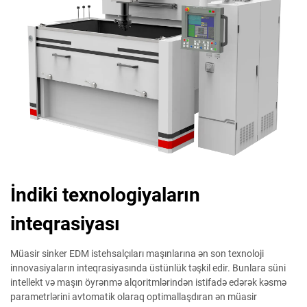
İndiki texnologiyaların
inteqrasiyası
Müasir sinker EDM istehsalçıları maşınlarına ən son texnoloji
innovasiyaların inteqrasiyasında üstünlük təşkil edir. Bunlara süni
intellekt və maşın öyrənmə alqoritmlərindən istifadə edərək kəsmə
parametrlərini avtomatik olaraq optimallaşdıran ən müasir