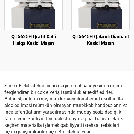
QT5625H Qrafit Xətti
QT5645H Qələmli Diamant
Halqa Kəsici Maşın
Kəsici Maşın
Sinker EDM istehsalçıları dəqiq emal sənayesində onları
fərqləndirən bir çox əlverişli üstünlüklər təklif edirlər.
Birincisi, onların maşınları konvensional emal üsulları ilə
əldə edilməsi mümkün olmayan mürəkkəb həndəsələrin və
incə təfərrüatların yaradılmasında müqayisəsiz dəqiqlik
təmin edir. Sərtliyindən asılı olmayaraq hər hansı elektrik
keçirən materialla işləmək qabiliyyəti istehsal tətbiqləri
üçün geniş imkanlar açır. Bu istehsalçılar