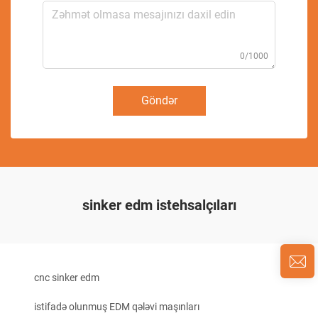
0/1000
Göndər
sinker edm istehsalçıları
cnc sinker edm
istifadə olunmuş EDM qələvi maşınları