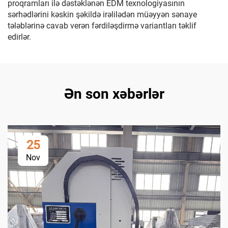
proqramları ilə dəstəklənən EDM texnologiyasının
sərhədlərini kəskin şəkildə irəlilədən müəyyən sənaye
tələblərinə cavab verən fərdiləşdirmə variantları təklif
edirlər.
Ən son xəbərlər
25
Nov