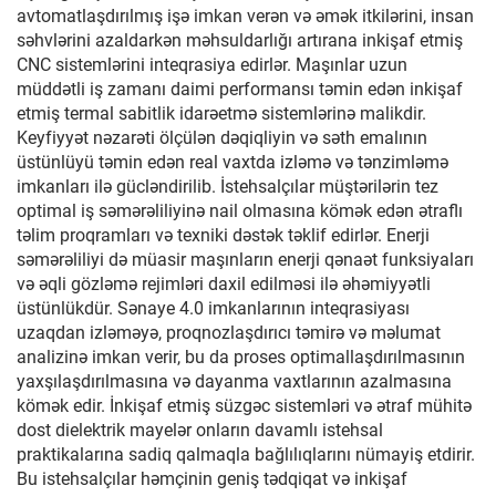
avtomatlaşdırılmış işə imkan verən və əmək itkilərini, insan
səhvlərini azaldarkən məhsuldarlığı artırana inkişaf etmiş
CNC sistemlərini inteqrasiya edirlər. Maşınlar uzun
müddətli iş zamanı daimi performansı təmin edən inkişaf
etmiş termal sabitlik idarəetmə sistemlərinə malikdir.
Keyfiyyət nəzarəti ölçülən dəqiqliyin və səth emalının
üstünlüyü təmin edən real vaxtda izləmə və tənzimləmə
imkanları ilə gücləndirilib. İstehsalçılar müştərilərin tez
optimal iş səmərəliliyinə nail olmasına kömək edən ətraflı
təlim proqramları və texniki dəstək təklif edirlər. Enerji
səmərəliliyi də müasir maşınların enerji qənaət funksiyaları
və əqli gözləmə rejimləri daxil edilməsi ilə əhəmiyyətli
üstünlükdür. Sənaye 4.0 imkanlarının inteqrasiyası
uzaqdan izləməyə, proqnozlaşdırıcı təmirə və məlumat
analizinə imkan verir, bu da proses optimallaşdırılmasının
yaxşılaşdırılmasına və dayanma vaxtlarının azalmasına
kömək edir. İnkişaf etmiş süzgəc sistemləri və ətraf mühitə
dost dielektrik mayelər onların davamlı istehsal
praktikalarına sadiq qalmaqla bağlılıqlarını nümayiş etdirir.
Bu istehsalçılar həmçinin geniş tədqiqat və inkişaf