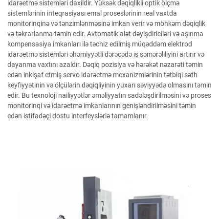
idarəetmə sistemləri daxildir. Yüksək dəqiqlikli optik ölçmə
sistemlərinin inteqrasiyası emal proseslərinin real vaxtda
monitorinqinə və tənzimlənməsinə imkan verir və möhkəm dəqiqlik
və təkrarlanma təmin edir. Avtomatik alət dəyişdiriciləri və aşınma
kompensasiya imkanları ilə təchiz edilmiş müqəddəm elektrod
idarəetmə sistemləri əhəmiyyətli dərəcədə iş səmərəliliyini artırır və
dayanma vaxtını azaldır. Dəqiq pozisiya və hərəkət nəzarəti təmin
edən inkişaf etmiş servo idarəetmə mexanizmlərinin tətbiqi səth
keyfiyyətinin və ölçülərin dəqiqliyinin yuxarı səviyyədə olmasını təmin
edir. Bu texnoloji nailiyyətlər əməliyyatın sadələşdirilməsini və proses
monitorinqi və idarəetmə imkanlarının genişləndirilməsini təmin
edən istifadəçi dostu interfeyslərlə tamamlanır.