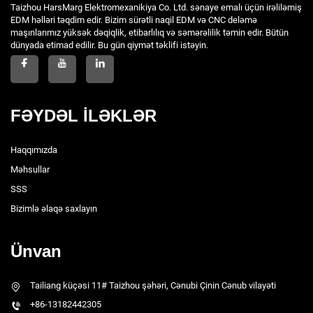
Taizhou HarsMarg Elektromexanikiya Co. Ltd. sənaye emalı üçün irəliləmiş
EDM həlləri təqdim edir. Bizim sürətli naqil EDM və CNC deləmə
maşınlarımız yüksək dəqiqlik, etibarlılıq və səmərəlilik təmin edir. Bütün
dünyada etimad edilir. Bu gün qiymət təklifi istəyin.
FƏYDƏL İLƏKLƏR
Haqqımızda
Məhsullar
SSS
Bizimlə əlaqə saxlayın
Ünvan
Tailiang küçəsi 11# Taizhou şəhəri, Cənubi Çinin Cənub vilayəti
+86-13182442305