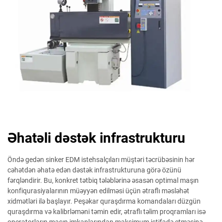
Əhatəli dəstək infrastrukturu
Öndə gedən sinker EDM istehsalçıları müştəri təcrübəsinin hər
cəhətdən əhatə edən dəstək infrastrukturuna görə özünü
fərqləndirir. Bu, konkret tətbiq tələblərinə əsasən optimal maşın
konfiqurasiyalarının müəyyən edilməsi üçün ətraflı məsləhət
xidmətləri ilə başlayır. Peşəkar quraşdırma komandaları düzgün
quraşdırma və kalibrləməni təmin edir, ətraflı təlim proqramları isə
operatorların maşın imkanlarından maksimum istifadə etməsinə