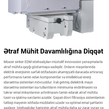
Ətraf Mühit Davamlılığına Diqqət
Müasir sinker EDM istehsalçıları müxtəlif innovasion yanaşmalarla
ətraf mühitə qayğı göstərməyə sadiqdir. Onların maşınlarında
elektrik enerjisinin sərfəli istifadəsini əhəmiyyətli dərəcədə artıraraq
performansı təmin edən komponentlər və intellektual enerji
idarəetmə sistemləri mövcuddur. İrəli getmiş dielektrik maye
idarəetmə sistemləri isə tullantıların minimuma endirilməsini və
təkrar emal imkanlarının artırılmasını təmin edərək ətraf mühitə
təsiri və işlətmə xərclərini azaldır. Qapalı dövri filtrasiya sistemlərinin
tətbiqi mayenin istifadə müddətini uzadır və optimal emal şərtlərini
saxlayır. İstehsalçılar həmçinin ətraf mühitə daha az zərər vuran və