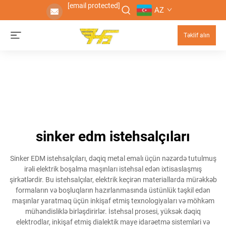
[email protected]
AZ
Təklif alın
sinker edm istehsalçıları
Sinker EDM istehsalçıları, dəqiq metal emalı üçün nəzərdə tutulmuş
irəli elektrik boşalma maşınları istehsal edən ixtisaslaşmış
şirkətlərdir. Bu istehsalçılar, elektrik keçirən materiallarda mürəkkəb
formaların və boşluqların hazırlanmasında üstünlük təşkil edən
maşınlar yaratmaq üçün inkişaf etmiş texnologiyaları və möhkəm
mühəndisliklə birləşdirirlər. İstehsal prosesi, yüksək dəqiq
elektrodlar, inkişaf etmiş dialektik maye idarəetmə sistemləri və