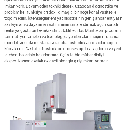
imkan verir. Davam edən texniki dəstək, uzaqdan diaqnostika və
problem həll funksiyaları daxil olmaqla, bir neçə kanal vasitəsilə
təqdim edilir. İstehsalçılar ehtiyat hissələrinin geniş anbar ehtiyatını
saxlayırlar və dayanma vaxtını minimuma endirmək üçün sürətli
reaksiya göstərən texniki xidmət təklif edirlər. Müntəzəm proqram
təminatı yeniləmələri və texnologiya yeniləmələri maşının istismar
müddəti ərzində müştərilərə rəqabət üstünlüklərini saxlamaqda
kömək edir. Dəstək infrastrukturu, proses optimallaşdırma və yeni
istehsal həllərinin hazırlanması üçün tətbiq mühəndisliyi
ekspertizasına dəstək də daxil olmaqla giriş imkanı yaradır.