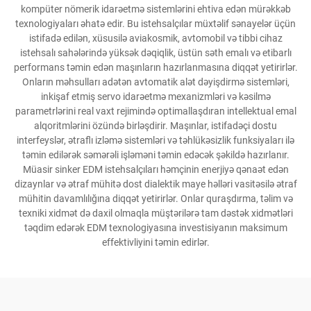
kompüter nömerik idarəetmə sistemlərini ehtiva edən mürəkkəb
texnologiyaları əhatə edir. Bu istehsalçılar müxtəlif sənayelər üçün
istifadə edilən, xüsusilə aviakosmik, avtomobil və tibbi cihaz
istehsalı sahələrində yüksək dəqiqlik, üstün səth emalı və etibarlı
performans təmin edən maşınların hazırlanmasına diqqət yetirirlər.
Onların məhsulları adətən avtomatik alət dəyişdirmə sistemləri,
inkişaf etmiş servo idarəetmə mexanizmləri və kəsilmə
parametrlərini real vaxt rejimində optimallaşdıran intellektual emal
alqoritmlərini özündə birləşdirir. Maşınlar, istifadəçi dostu
interfeyslər, ətraflı izləmə sistemləri və təhlükəsizlik funksiyaları ilə
təmin edilərək səmərəli işləməni təmin edəcək şəkildə hazırlanır.
Müasir sinker EDM istehsalçıları həmçinin enerjiyə qənaət edən
dizaynlar və ətraf mühitə dost dialektik maye həlləri vasitəsilə ətraf
mühitin davamlılığına diqqət yetirirlər. Onlar quraşdırma, təlim və
texniki xidmət də daxil olmaqla müştərilərə tam dəstək xidmətləri
təqdim edərək EDM texnologiyasına investisiyanın maksimum
effektivliyini təmin edirlər.