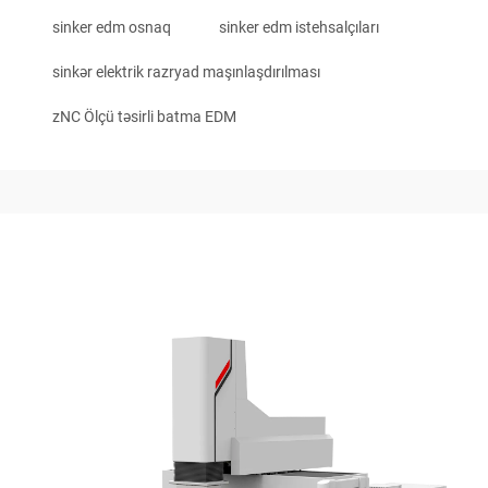
sinker edm osnaq
sinker edm istehsalçıları
sinkər elektrik razryad maşınlaşdırılması
zNC Ölçü təsirli batma EDM