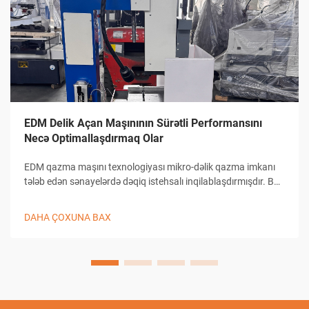
EDM Delik Açan Maşınının Sürətli Performansını
Necə Optimallaşdırmaq Olar
EDM qazma maşını texnologiyası mikro-dəlik qazma imkanı
tələb edən sənayelərdə dəqiq istehsalı inqilablaşdırmışdır. Bu
mürəkkəb elektrik boşalması maşınları 0,0 kimi kiçik dəliklərin
yaradılmasında bənzərsiz dəqiqlik təmin edir...
DAHA ÇOXUNA BAX