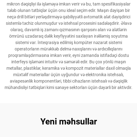
mikron dəqiqliyi ilə işləməyə imkan verir və bu, tam spesifikasiyalar
tələb olunan tətbiqlər üçün onu ideal seçim edir. Maşın dəyişən bir
neçə drill bitləri yerləşdirməyə qabiliyyətli avtomatik alət dəyişdirici
sistemlə təchiz olunmuşdur və istehsal prosesini sadələşdirir. Əlavə
olaraq, davamlı iş zamanı qızmasının qarşısını alan və alətlərin
ömrünü uzadaraq dəlik keyfiyyətini saxlayan irəliləmiş soyutma
sistemi var. İnteqrasiya edilmiş kompüter nəzarət sistemi
operatorların mürəkkəb delmə naxışlarını və ardıcıllıqlarını
proqramlaşdırmasına imkan verir, eyni zamanda istifadəçi dostu
interfeys işləməni intuitiv və səmərəli edir. Bu çox yönlü maşın
metallar, plastiklər, keramika və kompozit materiallar daxil olmaqla
müxtəlif materiallar üçün uyğundur və elektronika istehsalı,
aviapesənlik komponentləri, tibbi cihazların istehsalı və dəqiqlik
mühəndisliyi tətbiqləri kimi sənaye sektorları üçün dəyərli bir aktivdir.
Yeni məhsullar