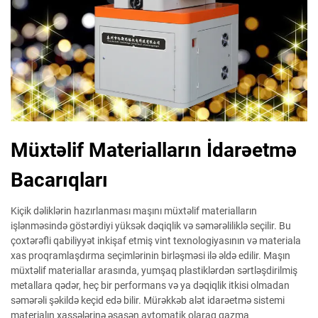
Müxtəlif Materialların İdarəetmə
Bacarıqları
Kiçik dəliklərin hazırlanması maşını müxtəlif materialların
işlənməsində göstərdiyi yüksək dəqiqlik və səmərəliliklə seçilir. Bu
çoxtərəfli qabiliyyət inkişaf etmiş vint texnologiyasının və materiala
xas proqramlaşdırma seçimlərinin birləşməsi ilə əldə edilir. Maşın
müxtəlif materiallar arasında, yumşaq plastiklərdən sərtləşdirilmiş
metallara qədər, heç bir performans və ya dəqiqlik itkisi olmadan
səmərəli şəkildə keçid edə bilir. Mürəkkəb alət idarəetmə sistemi
materialın xassələrinə əsasən avtomatik olaraq qazma