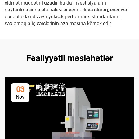
xidmət müddətini uzadır, bu da investisiyaların
qaytarılmasında əla nəticələr verir. Əlavə olaraq, enerjiyə
qənaət edən dizayn yüksək performans standartlarını
saxlamaqla iş xərclərinin azalmasına kömək edir.
Fəaliyyətli məsləhətlər
03
Nov