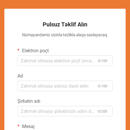
Pulsuz Təklif Alın
Nümayəndəmiz sizinlə tezliklə əlaqə saxlayacaq.
Elektron poçt
0/100
Ad
0/100
Şirkətin adı
0/200
Mesaj