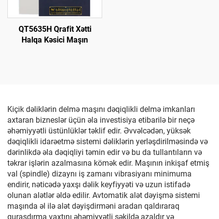
QT5635H Qrafit Xətti
Halqa Kəsici Maşın
Kiçik dəliklərin delmə maşını dəqiqlikli delmə imkanları
axtaran bizneslər üçün əla investisiya etibarilə bir neçə
əhəmiyyətli üstünlüklər təklif edir. Əvvəlcədən, yüksək
dəqiqlikli idarəetmə sistemi dəliklərin yerləşdirilməsində və
dərinlikdə əla dəqiqliyi təmin edir və bu da tullantıların və
təkrar işlərin azalmasına kömək edir. Maşının inkişaf etmiş
val (spindle) dizaynı iş zamanı vibrasiyanı minimuma
endirir, nəticədə yaxşı dəlik keyfiyyəti və uzun istifadə
olunan alətlər əldə edilir. Avtomatik alət dəyişmə sistemi
maşında əl ilə alət dəyişdirməni aradan qaldıraraq
quraşdırma vaxtını əhəmiyyətli şəkildə azaldır və