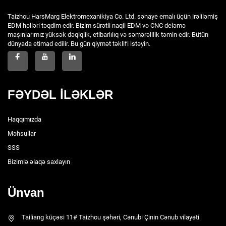
Taizhou HarsMarg Elektromexanikiya Co. Ltd. sənaye emalı üçün irəliləmiş
EDM həlləri təqdim edir. Bizim sürətli naqil EDM və CNC deləmə
maşınlarımız yüksək dəqiqlik, etibarlılıq və səmərəlilik təmin edir. Bütün
dünyada etimad edilir. Bu gün qiymət təklifi istəyin.
FƏYDƏL İLƏKLƏR
Haqqımızda
Məhsullar
SSS
Bizimlə əlaqə saxlayın
Ünvan
Tailiang küçəsi 11# Taizhou şəhəri, Cənubi Çinin Cənub vilayəti