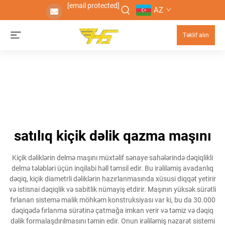
[email protected]
AZ
Təklif alın
satılıq kiçik dəlik qazma maşını
Kiçik dəliklərin delmə maşını müxtəlif sənaye sahələrində dəqiqlikli
delmə tələbləri üçün inqilabi həll təmsil edir. Bu irəliləmiş avadanlıq
dəqiq, kiçik diametrli dəliklərin hazırlanmasında xüsusi diqqət yetirir
və istisnai dəqiqlik və sabitlik nümayiş etdirir. Maşının yüksək sürətli
fırlanan sistemə malik möhkəm konstruksiyası var ki, bu da 30.000
dəqiqədə fırlanma sürətinə çatmağa imkan verir və təmiz və dəqiq
dəlik formalaşdırılmasını təmin edir. Onun irəliləmiş nəzarət sistemi