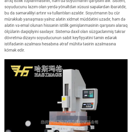
artıq istilik toplanmasının, həm də soyutmanın qarşısını alır. Sistem,
soyuducunu lazım olan yerdə yönəltdən xüsusi səpələrdən ibarətdir,
bu da səmərəliliyi artırır və tullantıları azaldır. Soyutmanın bu cür
mürəkkəb yanaşması yalnız alətin xidmət müddətini uzadır, həm də
alətin və emal olunan hissənin istilik genişlənməsinin qarşısını alaraq
ölçülərin dəqiqliyini saxlayır. Sistemə daxil olan süzgəclənmiş təkrar
dövretmə dizaynı soyuducunun sabit keyfiyyətini təmin edərək
istifadənin azalması hesabına ətraf mühitə təsirin azalmasına
kömək edir.