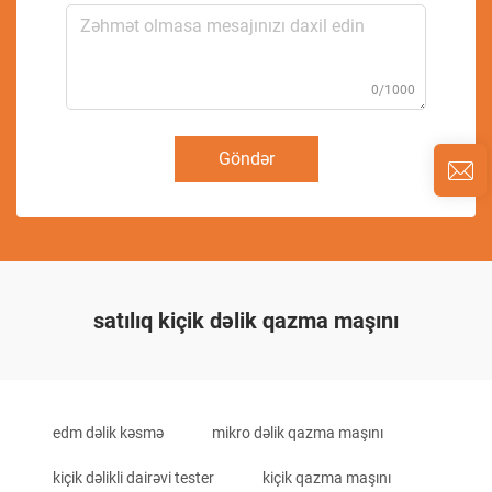
0/1000
Göndər
satılıq kiçik dəlik qazma maşını
edm dəlik kəsmə
mikro dəlik qazma maşını
kiçik dəlikli dairəvi tester
kiçik qazma maşını