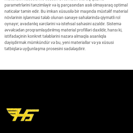
parametrlərini tənzimləyir və iş parçasından asılı olmayaraq optimal
nəticələr təmin edir. Bu imkan xüsusilə bir maşında müxtəlif material
növlərinin işlənməsi tələb olunan sənaye sahələrində qiymətli rol
oynayır; avadanlıq xərclərini və istehsal sahəsini azaldır. Sistemə
əvvəlcədən proqramlaşdırılmış material profilləri daxildir, hansı ki,
istifadəçinin konkret tələblərini nəzərə almaqla asanlıqla
dəyişdirmək mümkündür və bu, yeni materiallar və ya xüsusi
tətbiqlərə uyğunlaşma prosesini sadələşdirir.