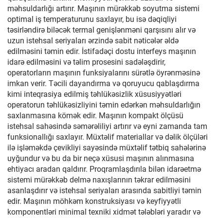
məhsuldarlığı artırır. Maşının mürəkkəb soyutma sistemi
optimal iş temperaturunu saxlayır, bu isə dəqiqliyi
təsirləndirə biləcək termal genişlənməni qarşısını alır və
uzun istehsal seriyaları ərzində sabit nəticələr əldə
edilməsini təmin edir. İstifadəçi dostu interfeys maşının
idarə edilməsini və təlim prosesini sadələşdirir,
operatorların maşının funksiyalarını sürətlə öyrənməsinə
imkan verir. Təcili dayandırma və qoruyucu qablaşdırma
kimi inteqrasiya edilmiş təhlükəsizlik xüsusiyyətləri
operatorun təhlükəsizliyini təmin edərkən məhsuldarlığın
saxlanmasına kömək edir. Maşının kompakt ölçüsü
istehsal sahəsində səmərəliliyi artırır və eyni zamanda tam
funksionallığı saxlayır. Müxtəlif materiallar və dəlik ölçüləri
ilə işləməkdə çevikliyi sayəsində müxtəlif tətbiq sahələrinə
uyğundur və bu da bir neçə xüsusi maşının alınmasına
ehtiyacı aradan qaldırır. Proqramlaşdırıla bilən idarəetmə
sistemi mürəkkəb delmə naxışlarının təkrar edilməsini
asanlaşdırır və istehsal seriyaları arasında sabitliyi təmin
edir. Maşının möhkəm konstruksiyası və keyfiyyətli
komponentləri minimal texniki xidmət tələbləri yaradır və