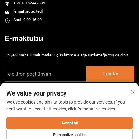
+86-13182442305
[email protected]
Saat: 9.00-16.00
E-məktubu
Ən yeni məhsul məlumatları üçün bizimlə əlaqə saxlamağa xoş gəldiniz
Göndər
We value your privacy
We use cookies and similar tools to provide our services. If you
don't want to accept all cookies, click Personalize cookies.
Copyright © 2026 Çin Taizhou HarsMarg Elektromexaniki Şirkəti Ltd. Bütün
hüquqlar qorunur. -
Gizlilik Siyasəti
Accept all
Personalize cookies