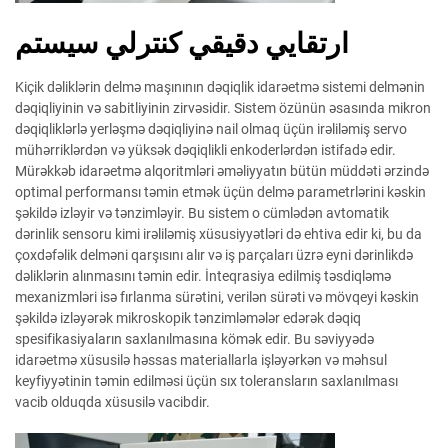
ارتقايي دقيقي کنترلي سيستم
Kiçik dəliklərin delmə maşınının dəqiqlik idarəetmə sistemi delmənin
dəqiqliyinin və sabitliyinin zirvəsidir. Sistem özünün əsasında mikron
dəqiqliklərlə yerləşmə dəqiqliyinə nail olmaq üçün irəliləmiş servo
mühərriklərdən və yüksək dəqiqlikli enkoderlərdən istifadə edir.
Mürəkkəb idarəetmə alqoritmləri əməliyyatın bütün müddəti ərzində
optimal performansı təmin etmək üçün delmə parametrlərini kəskin
şəkildə izləyir və tənzimləyir. Bu sistem o cümlədən avtomatik
dərinlik sensoru kimi irəliləmiş xüsusiyyətləri də ehtiva edir ki, bu da
çoxdəfəlik delməni qarşısını alır və iş parçaları üzrə eyni dərinlikdə
dəliklərin alınmasını təmin edir. İnteqrasiya edilmiş təsdiqləmə
mexanizmləri isə fırlanma sürətini, verilən sürəti və mövqeyi kəskin
şəkildə izləyərək mikroskopik tənzimləmələr edərək dəqiq
spesifikasiyaların saxlanılmasına kömək edir. Bu səviyyədə
idarəetmə xüsusilə həssas materiallarla işləyərkən və məhsul
keyfiyyətinin təmin edilməsi üçün sıx toleransların saxlanılması
vacib olduqda xüsusilə vacibdir.