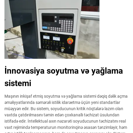
İnnovasiya soyutma və yağlama
sistemi
Maşının inkişaf etmiş soyutma və yağlama sistemi dəqiq dəlik açma
əməliyyatlarında səmərəli istilik idarəetmə üçün yeni standartlar
müəyyən edir. Bu sistem, soyuducunun kritik nöqtələrə lazım olan
vaxtda çatdırılmasını təmin edən çoxkanallı təchizat üsulundan
istifadə edir. İntellektual axın nəzarəti soyuducunun təchizatını real
vaxt rejimində temperaturun monitorinqinə əsasən tənzimləyir, həm