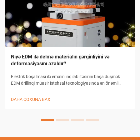
Niyə EDM ilə delmə materialın gərginliyini və
deformasiyasını azaldır?
Elektrik boşalması ilə emalın inqilabi təsirini başa düşmək
EDM drillinqi müasir istehsal texnologiyasında ən önəmli
irəliləyişlərdən birini təmsil edir. Bu mürəkkəb emal prosesi
sənayenin işləməyə yanaşma şəklini dəyişib.
DAHA ÇOXUNA BAX