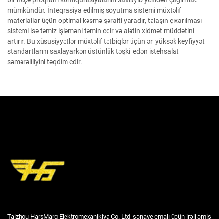
bir neçə proqram konfiqurasiyalarını saxlayıb yenidən çağırmaq
mümkündür. İnteqrasiya edilmiş soyutma sistemi müxtəlif
materiallar üçün optimal kəsmə şəraiti yaradır, talaşın çıxarılması
sistemi isə təmiz işləməni təmin edir və alətin xidmət müddətini
artırır. Bu xüsusiyyətlər müxtəlif tətbiqlər üçün ən yüksək keyfiyyət
standartlarını saxlayarkən üstünlük təşkil edən istehsalat
səmərəliliyini təqdim edir.
Taizhou HarsMarg Elektromexanikiya Co. Ltd. sənaye emalı üçün irəliləmiş