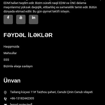
EDM həlləri təqdim edir. Bizim sürətli naqil EDM və CNC deləmə
maşınlarımız yüksək dəqiqlik, etibarlılıq və səmərəlilik təmin edir. Bütün
dünyada etimad edilir. Bu gün qiymət təklifi istəyin.
FƏYDƏL İLƏKLƏR
Haqqımızda
Məhsullar
SSS
Bizimlə əlaqə saxlayın
Ünvan
Tailiang küçəsi 11# Taizhou şəhəri, Cənubi Çinin Cənub vilayəti
+86-13182442305
[email protected]