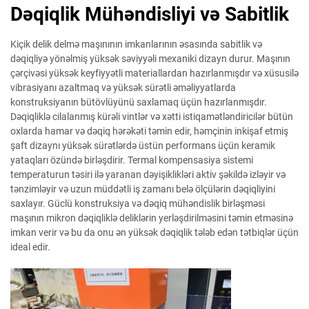
Dəqiqlik Mühəndisliyi və Sabitlik
Kiçik delik delmə maşınının imkanlarının əsasında sabitlik və
dəqiqliyə yönəlmiş yüksək səviyyəli mexaniki dizayn durur. Maşının
çərçivəsi yüksək keyfiyyətli materiallardan hazırlanmışdır və xüsusilə
vibrasiyanı azaltmaq və yüksək sürətli əməliyyatlarda
konstruksiyanın bütövlüyünü saxlamaq üçün hazırlanmışdır.
Dəqiqliklə cilalanmış kürəli vintlər və xətti istiqamətləndiricilər bütün
oxlarda hamar və dəqiq hərəkəti təmin edir, həmçinin inkişaf etmiş
şaft dizaynı yüksək sürətlərdə üstün performans üçün keramik
yataqları özündə birləşdirir. Termal kompensasiya sistemi
temperaturun təsiri ilə yaranan dəyişiklikləri aktiv şəkildə izləyir və
tənzimləyir və uzun müddətli iş zamanı belə ölçülərin dəqiqliyini
saxlayır. Güclü konstruksiya və dəqiq mühəndislik birləşməsi
maşının mikron dəqiqliklə deliklərin yerləşdirilməsini təmin etməsinə
imkan verir və bu da onu ən yüksək dəqiqlik tələb edən tətbiqlər üçün
ideal edir.