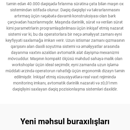
təmin edən 40.000 dəqiqədə fırlanma sürətinə çata bilən maşın ox
sistemindən istifadə olunur. Dəqiq dəqiqliyi və təkrarlanmasını
artırmaq üçün rəqəbətə davamlı konstruksiyası olan bərk
çərçivədən hazırlanmışdır. Maşında dərinlik, sürət və verilən sürət
kimi parametrlərin proqramlaşdırılması üçün inkişaf etmiş nəzarət
sistemi var ki, bu da operatorlara bir neçə əməliyyat zamanı eyni
keyfiyyəti saxlamağa imkan verir. Uzun istismar zamanı qızmasının
qarşısını alan daxili soyutma sistemi və əməliyyatlar arasında
dayanma vaxtını azaldan avtomatik alət dəyişmə mexanizmi
mövcuddur. Maşının kompakt ölçüsü məhdud sahəyə malik olan
workshoplar üçün ideal seçimdir, eyni zamanda uzun işləmə
müddəti ərzində operatorun rahatlığı üçün ergonomik dizayn təmin
edilmişdir. İnkişaf etmiş xüsusiyyətlərə real vaxt rejimində
monitorinq imkanı, avtomatik dərinlik nəzarəti və ±0,01mm
dəqiqliyini saxlayan dəqiq pozisionlaşma sistemləri daxildir.
Yeni məhsul buraxılışları