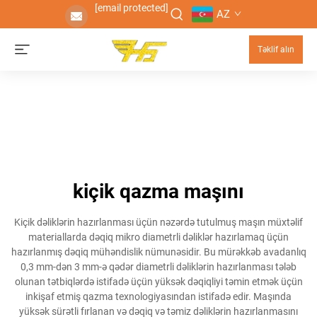
[email protected]
AZ
Təklif alın
kiçik qazma maşını
Kiçik dəliklərin hazırlanması üçün nəzərdə tutulmuş maşın müxtəlif
materiallarda dəqiq mikro diametrli dəliklər hazırlamaq üçün
hazırlanmış dəqiq mühəndislik nümunəsidir. Bu mürəkkəb avadanlıq
0,3 mm-dən 3 mm-ə qədər diametrli dəliklərin hazırlanması tələb
olunan tətbiqlərdə istifadə üçün yüksək dəqiqliyi təmin etmək üçün
inkişaf etmiş qazma texnologiyasından istifadə edir. Maşında
yüksək sürətli fırlanan və dəqiq və təmiz dəliklərin hazırlanmasını