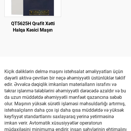
QT5625H Qrafit Xətti
Halqa Kəsici Maşın
Kiçik dəliklərin delmə maşını istehsalat əməliyyatları üçün
dəyərli aktivə çevrilən bir neçə əhəmiyyətli üstünlüklər təklif
edir. Əvvəlcə dəqiqlik imkanları materialların israfını və
təkrar işlənmə tələblərini əhəmiyyətli dərəcədə azaldır və bu
da uzun müddətdə əhəmiyyətli mənfəət qazancına səbəb
olur. Maşının yüksək sürətli işləməsi məhsuldarlığı artırmış,
istehsalçıların daha çox işi daha qısa müddətdə və yüksək
keyfiyyət standartlarını saxlayaraq yerinə yetirməsinə
imkan verir. Avtomatik xüsusiyyətlər operatorun
müdaxiləsini minimuma endirir, insan səhvlərinin ehtimalını