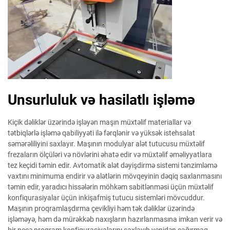
Unsurluluk və hasilatlı işləmə
Kiçik dəliklər üzərində işləyən maşın müxtəlif materiallar və
tətbiqlərlə işləmə qabiliyyəti ilə fərqlənir və yüksək istehsalat
səmərəliliyini saxlayır. Maşının modulyar alət tutucusu müxtəlif
frezaların ölçüləri və növlərini əhatə edir və müxtəlif əməliyyatlara
tez keçidi təmin edir. Avtomatik alət dəyişdirmə sistemi tənzimləmə
vaxtını minimuma endirir və alətlərin mövqeyinin dəqiq saxlanmasını
təmin edir, yaradıcı hissələrin möhkəm sabitlənməsi üçün müxtəlif
konfiqurasiyalar üçün inkişafmiş tutucu sistemləri mövcuddur.
Maşının proqramlaşdırma çevikliyi həm tək dəliklər üzərində
işləməyə, həm də mürəkkəb naxışların hazırlanmasına imkan verir və