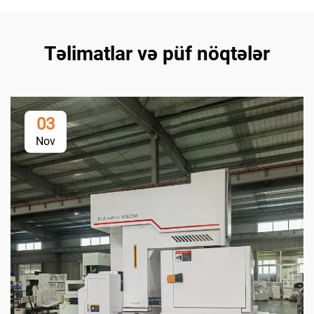
Təlimatlar və püf nöqtələr
03
Nov