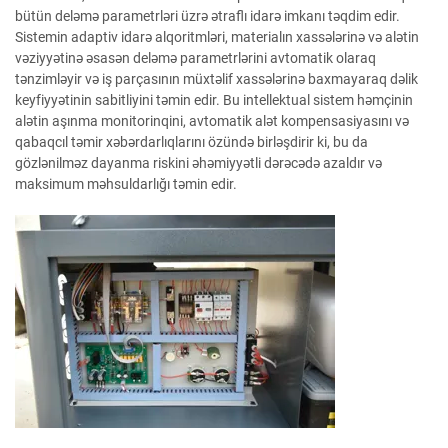
bütün deləmə parametrləri üzrə ətraflı idarə imkanı təqdim edir.
Sistemin adaptiv idarə alqoritmləri, materialın xassələrinə və alətin
vəziyyətinə əsasən deləmə parametrlərini avtomatik olaraq
tənzimləyir və iş parçasının müxtəlif xassələrinə baxmayaraq dəlik
keyfiyyətinin sabitliyini təmin edir. Bu intellektual sistem həmçinin
alətin aşınma monitorinqini, avtomatik alət kompensasiyasını və
qabaqcıl təmir xəbərdarlıqlarını özündə birləşdirir ki, bu da
gözlənilməz dayanma riskini əhəmiyyətli dərəcədə azaldır və
maksimum məhsuldarlığı təmin edir.