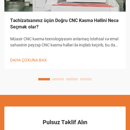
Təchizatxanınız üçün Doğru CNC Kəsmə Həllini Necə
Seçmək olar?
Müasir CNC kəsmə texnologiyasını anlamaq İstehsal və emal
sahəsinin peyzajı CNC kəsmə həlləri ilə inqilab keçirib, bu da
təchizatxanaların dəqiqlikli kəsmə tapşırıqlarına yanaşma
üsullarını dəyişib. Bu mürəkkəb sistemlər kompüterlə
DAHA ÇOXUNA BAX
birləşmiş...
Pulsuz Təklif Alın