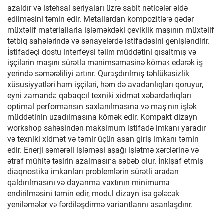
azaldır və istehsal seriyaları üzrə sabit nəticələr əldə
edilməsini təmin edir. Metallardan kompozitlərə qədər
müxtəlif materiallarla işləməkdəki çeviklik maşının müxtəlif
tətbiq sahələrində və sənayelərdə istifadəsini genişləndirir.
İstifadəçi dostu interfeysi təlim müddətini qısaltmış və
işçilərin maşını sürətlə mənimsəməsinə kömək edərək iş
yerində səmərəliliyi artırır. Quraşdırılmış təhlükəsizlik
xüsusiyyətləri həm işçiləri, həm də avadanlıqları qoruyur,
eyni zamanda qabaqcıl texniki xidmət xəbərdarlıqları
optimal performansın saxlanılmasına və maşının işlək
müddətinin uzadılmasına kömək edir. Kompakt dizayn
workshop sahəsindən maksimum istifadə imkanı yaradır
və texniki xidmət və təmir üçün asan giriş imkanı təmin
edir. Enerji səmərəli işləməsi aşağı işlətmə xərclərinə və
ətraf mühitə təsirin azalmasına səbəb olur. İnkişaf etmiş
diaqnostika imkanları problemlərin sürətli aradan
qaldırılmasını və dayanma vaxtının minimuma
endirilməsini təmin edir, modul dizayn isə gələcək
yeniləmələr və fərdiləşdirmə variantlarını asanlaşdırır.