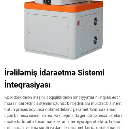
İrəliləmiş İdarəetmə Sistemi
İnteqrasiyası
Kiçik dəlik delən maşını, dəqiqlikli delən əməliyyatlarını inqilab edən
müasir idarəetmə sistemini özündə birləşdirir. Bu mürəkkəb sistem,
bütün proses boyunca optimal deləmə parametrlərini saxlamaq
üçün bir neçə sensor və real vaxt rejimində geri əlaqə mexanizmlərini
daxil edir. İntuitiv toxunmatik ekran interfeysi operatorlara, fırlanan
milin sürəti, verilmə sürəti və dərinlik parametrləri də daxil olmaqla