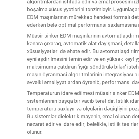
alqoritmlərdən istifadə edir və emal prosesini i
boşalma xüsusiyyətlərini tənzimləyir. Uyğunlaşa
EDM maşınlarının
mürəkkəb həndəsi formalı detal
edərkən belə optimal performansı saxlamasına i
Müasir sinker EDM maşınlarının avtomatlaşdırma
kənara çıxaraq, avtomatik alət dəyişməsi, detalla
xüsusiyyətləri də əhatə edir. Bu avtomatlaşdırılmı
eyniləşdirilməsini təmin edir və ən yüksək keyfi
maksimuma çatdıran 'işığı söndürülə bilən' isteh
maşın öyrənməsi alqoritmlərinin inteqrasiyası bu 
əvvəlki əməliyyatlardan öyrənib, performansı da
Temperaturun idarə edilməsi müasir sinker EDM 
sistemlərinin başqa bir vacib tərəfidir. Istilik 
temperaturu saxlayır və ölçülərin dəqiqliyini poza
Bu sistemlər dielektrik mayenin, emal olunan de
nəzarət edir və idarə edir; beləliklə, istilik təsi
olunur.