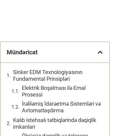
Mündəricat
Sinker EDM Texnologiyasının
Fundamental Prinsipləri
Elektrik Boşalması ilə Emal
Prosessi
İrəliləmiş İdarəetmə Sistemləri və
Avtomatlaşdırma
Kalıb istehsalı tətbiqlərində dəqiqlik
imkanları
Ölçüsüz dəqiqlik və tolerans