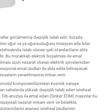
vəllər görülmemiş dəqiqlik tələb edir; burada
rinin uğur və ya uğursuzluğunu müəyyən edə bilər.
istehsalında tələb olunan qəti standartların əldə
dir. Bu mürəkkəb elektrik boşalması ilə emal
rılması üçün nəzarət olunan elektrik qövslərindən
vensiyonal emal üsulları ilə əldə edilə bilməyəcək
issələrin yaradılmasına imkan verir.
omobil komponentlərindən kosmik sənaye
olan sahələrdə yüksək dəqiqlik tələb edən istehsal
r. Dib-eroziya ilə emal edən (Sinker EDM) maşınlar bu
qayisəli nəzarət imkanı verir və beləliklə,
östəricilərini ənənəvi istehsal üsullarının