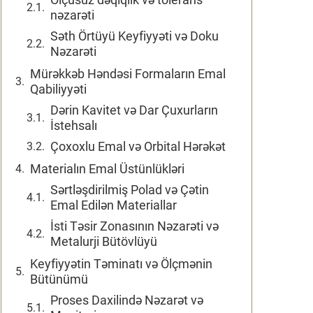
nəzarəti
Səth Örtüyü Keyfiyyəti və Doku
Nəzarəti
Mürəkkəb Həndəsi Formaların Emal
Qabiliyyəti
Dərin Kavitet və Dar Çuxurların
İstehsalı
Çoxoxlu Emal və Orbital Hərəkət
Materialın Emal Üstünlükləri
Sərtləşdirilmiş Polad və Çətin
Emal Edilən Materiallar
İsti Təsir Zonasının Nəzarəti və
Metalurji Bütövlüyü
Keyfiyyətin Təminatı və Ölçmənin
Bütünümü
Proses Daxilində Nəzarət və