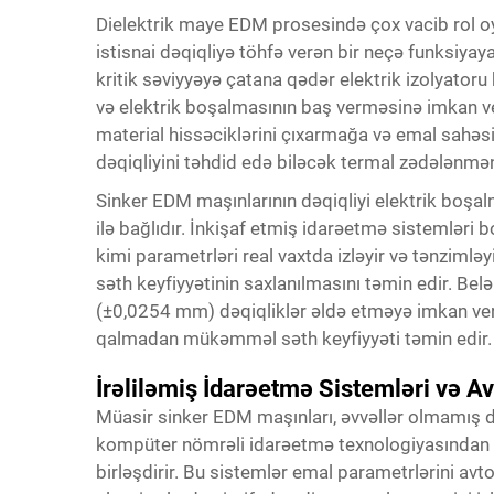
Dielektrik maye EDM prosesində çox vacib rol oyn
istisnai dəqiqliyə töhfə verən bir neçə funksiyay
kritik səviyyəyə çatana qədər elektrik izolyatoru 
və elektrik boşalmasının baş verməsinə imkan v
material hissəciklərini çıxarmağa və emal sahəs
dəqiqliyini təhdid edə biləcək termal zədələnməni 
Sinker EDM maşınlarının dəqiqliyi elektrik boş
ilə bağlıdır. İnkişaf etmiş idarəetmə sistemləri 
kimi parametrləri real vaxtda izləyir və tənzimləy
səth keyfiyyətinin saxlanılmasını təmin edir. Be
(±0,0254 mm) dəqiqliklər əldə etməyə imkan verir
qalmadan mükəmməl səth keyfiyyəti təmin edir.
İrəliləmiş İdarəetmə Sistemləri və 
Müasir sinker EDM maşınları, əvvəllər olmamış 
kompüter nömrəli idarəetmə texnologiyasından 
birləşdirir. Bu sistemlər emal parametrlərini avt