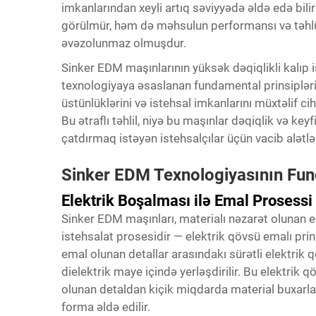
imkanlarından xeyli artıq səviyyədə əldə edə bilir
görülmür, həm də məhsulun performansı və təhlü
əvəzolunmaz olmuşdur.
Sinker EDM maşınlarının yüksək dəqiqlikli kalıp
texnologiyaya əsaslanan fundamental prinsipləri,
üstünlüklərini və istehsal imkanlarını müxtəlif c
Bu ətraflı təhlil, niyə bu maşınlar dəqiqlik və key
çatdırmaq istəyən istehsalçılar üçün vacib alətlə
Sinker EDM Texnologiyasının Fund
Elektrik Boşalması ilə Emal Prosessi
Sinker EDM maşınları, materialı nəzarət olunan el
istehsalat prosesidir — elektrik qövsü emalı prins
emal olunan detallar arasındakı sürətli elektrik q
dielektrik maye içində yerləşdirilir. Bu elektrik qö
olunan detaldan kiçik miqdarda material buxarlaşd
forma əldə edilir.