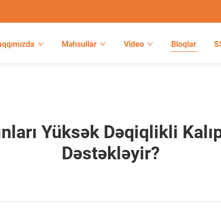
aqqımızda
Məhsullar
Video
Bloqlar
S
ları Yüksək Dəqiqlikli Kalıp
Dəstəkləyir?