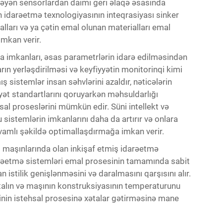
zləyən sensorlardan daimi geri əlaqə əsasında
n idarəetmə texnologiyasının inteqrasiyası
sinker
ları və ya çətin emal olunan materialları emal
mkan verir.
 imkanları, əsas parametrlərin idarə edilməsindən
rın yerləşdirilməsi və keyfiyyətin monitorinqi kimi
ş sistemlər insan səhvlərini azaldır, nəticələrin
yyət standartlarını qoruyarkən məhsuldarlığı
sal proseslərini mümkün edir. Süni intellekt və
sistemlərin imkanlarını daha da artırır və onlara
vamlı şəkildə optimallaşdırmağa imkan verir.
maşınlarında olan inkişaf etmiş idarəetmə
idarəetmə sistemləri emal prosesinin tamamında sabit
n istilik genişlənməsini və daralmasını qarşısını alır.
talın və maşının konstruksiyasının temperaturunu
rlərinin istehsal prosesinə xətalar gətirməsinə mane