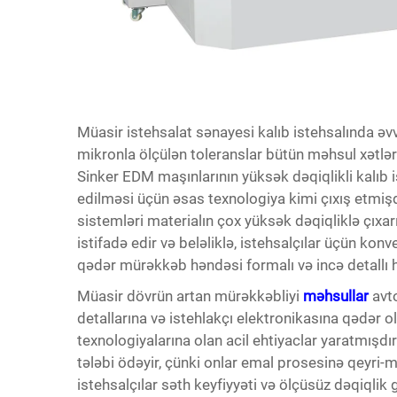
Müasir istehsalat sənayesi kalıb istehsalında əv
mikronla ölçülən toleranslar bütün məhsul xətlə
Sinker EDM maşınlarının
yüksək dəqiqlikli kalıb 
edilməsi üçün əsas texnologiya kimi çıxış etmiş
sistemləri materialın çox yüksək dəqiqliklə çıxa
istifadə edir və beləliklə, istehsalçılar üçün kon
qədər mürəkkəb həndəsi formalı və incə detallı h
Müasir dövrün artan mürəkkəbliyi
məhsullar
avt
detallarına və istehlakçı elektronikasına qədər 
texnologiyalarına olan acil ehtiyaclar yaratmışdı
tələbi ödəyir, çünki onlar emal prosesinə qeyri-mü
istehsalçılar səth keyfiyyəti və ölçüsüz dəqiqlik g