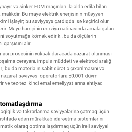
ayır və sinker EDM maşınları ilə əldə edilə bilən
a malikdir. Bu maye elektrik enerjisinin müəyyən
kimi işləyir; bu səviyyəyə çatdıqda isə keçirici olur
erir. Maye həmçinin eroziya nəticəsində əmələ gələn
ini soyutmağa kömək edir ki, bu da ölçülərin
qarşısını alır.
alması prosesinin yüksək dərəcədə nəzarət olunması
boşalma cərəyanı, impuls müddəti və elektrod aralığı
ir; bu da materialın sabit sürətlə çıxarılmasını və
lə nəzarət səviyyəsi operatorlara ±0,001 düym
 və tez-tez ikinci emal əməliyyatlarına ehtiyac
Avtomatlaşdırma
dəqiqlik və təkrarlanma səviyyələrinə çatmaq üçün
istifadə edən mürəkkəb idarəetmə sistemlərini
omatik olaraq optimallaşdırmaq üçün irəli səviyyəli