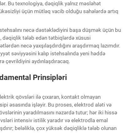
lər. Bu texnologiya, dəqiqlik yalnız məsləhət
kəsizliyi üçün mütləq vacib olduğu sahələrdə artıq
 istehsalını necə dəstəklədiyini başa düşmək üçün bu
 dəqiqlik tələb edən tətbiqlərdə xüsusi
ihətlərdən necə yaxşılaşdırdığını araşdırmaq lazımdır.
fiyyət səviyyəsini kalıp istehsalında yeni həddə
rə çevrildiyini aydınlaşdıracaq.
amental Prinsipləri
ektrik qövsləri ilə çıxaran, kontakt olmayan
ipi əsasında işləyir. Bu proses, elektrod aləti və
övslərinin yaradılmasını nəzərdə tutur; hər iki hissə
vsləri intensiv istilik yaradır və elektrodla emal
ırır; beləliklə, çox yüksək dəqiqliklə tələb olunan