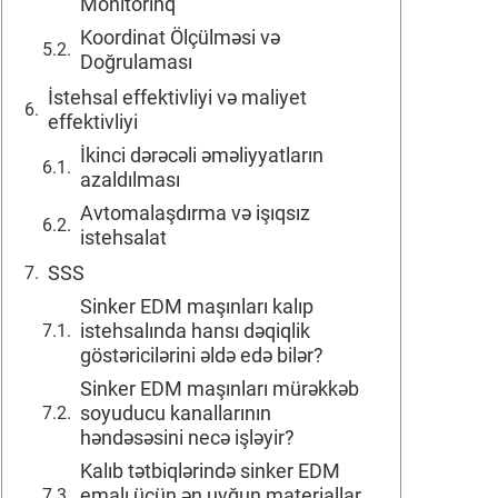
Monitorinq
Koordinat Ölçülməsi və
Doğrulaması
İstehsal effektivliyi və maliyet
effektivliyi
İkinci dərəcəli əməliyyatların
azaldılması
Avtomalaşdırma və işıqsız
istehsalat
SSS
Sinker EDM maşınları kalıp
istehsalında hansı dəqiqlik
göstəricilərini əldə edə bilər?
Sinker EDM maşınları mürəkkəb
soyuducu kanallarının
həndəsəsini necə işləyir?
Kalıb tətbiqlərində sinker EDM
emalı üçün ən uyğun materiallar