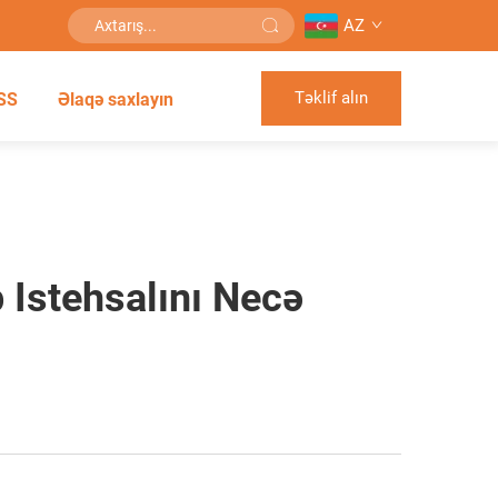
AZ
Təklif alın
SS
Əlaqə saxlayın
 Istehsalını Necə