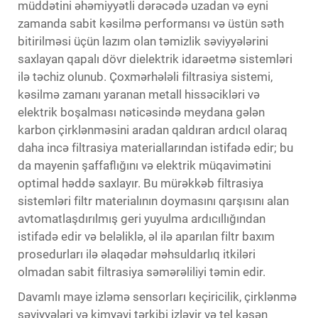
müddətini əhəmiyyətli dərəcədə uzadan və eyni
zamanda sabit kəsilmə performansı və üstün səth
bitirilməsi üçün lazım olan təmizlik səviyyələrini
saxlayan qapalı dövr dielektrik idarəetmə sistemləri
ilə təchiz olunub. Çoxmərhələli filtrasiya sistemi,
kəsilmə zamanı yaranan metall hissəcikləri və
elektrik boşalması nəticəsində meydana gələn
karbon çirklənməsini aradan qaldıran ardıcıl olaraq
daha incə filtrasiya materiallarından istifadə edir; bu
da mayenin şaffaflığını və elektrik müqavimətini
optimal həddə saxlayır. Bu mürəkkəb filtrasiya
sistemləri filtr materialının doymasını qarşısını alan
avtomatlaşdırılmış geri yuyulma ardıcıllığından
istifadə edir və beləliklə, əl ilə aparılan filtr baxım
prosedurları ilə əlaqədar məhsuldarlıq itkiləri
olmadan sabit filtrasiya səmərəliliyi təmin edir.
Davamlı maye izləmə sensorları keçiricilik, çirklənmə
səviyyələri və kimyəvi tərkibi izləyir və tel kəsən