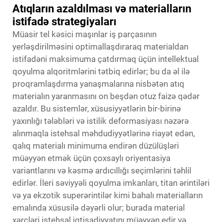
Atıqların azaldılması və materialların
istifadə strategiyaları
Müasir tel kəsici maşınlar iş parçasının
yerləşdirilməsini optimallaşdıraraq materialdan
istifadəni maksimuma çatdırmaq üçün intellektual
qoyulma alqoritmlərini tətbiq edirlər; bu da əl ilə
proqramlaşdırma yanaşmalarına nisbətən atıq
materialın yaranmasını on beşdən otuz faizə qədər
azaldır. Bu sistemlər, xüsusiyyətlərin bir-birinə
yaxınlığı tələbləri və istilik deformasiyası nəzərə
alınmaqla istehsal məhdudiyyətlərinə riayət edən,
qalıq materialı minimuma endirən düzülüşləri
müəyyən etmək üçün çoxsaylı oriyentasiya
variantlarını və kəsmə ardıcıllığı seçimlərini təhlil
edirlər. İleri səviyyəli qoyulma imkanları, titan ərintiləri
və ya ekzotik superərintilər kimi bahalı materialların
emalında xüsusilə dəyərli olur; burada material
xərcləri istehsal iqtisadiyyatını müəyyən edir və