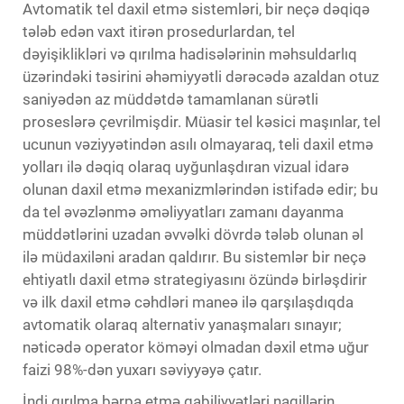
Avtomatik tel daxil etmə sistemləri, bir neçə dəqiqə
tələb edən vaxt itirən prosedurlardan, tel
dəyişiklikləri və qırılma hadisələrinin məhsuldarlıq
üzərindəki təsirini əhəmiyyətli dərəcədə azaldan otuz
saniyədən az müddətdə tamamlanan sürətli
proseslərə çevrilmişdir. Müasir tel kəsici maşınlar, tel
ucunun vəziyyətindən asılı olmayaraq, teli daxil etmə
yolları ilə dəqiq olaraq uyğunlaşdıran vizual idarə
olunan daxil etmə mexanizmlərindən istifadə edir; bu
da tel əvəzlənmə əməliyyatları zamanı dayanma
müddətlərini uzadan əvvəlki dövrdə tələb olunan əl
ilə müdaxiləni aradan qaldırır. Bu sistemlər bir neçə
ehtiyatlı daxil etmə strategiyasını özündə birləşdirir
və ilk daxil etmə cəhdləri maneə ilə qarşılaşdıqda
avtomatik olaraq alternativ yanaşmaları sınayır;
nəticədə operator köməyi olmadan dəxil etmə uğur
faizi 98%-dən yuxarı səviyyəyə çatır.
İndi qırılma bərpa etmə qabiliyyətləri naqillərin