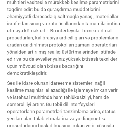
mühitləri vasitəsilə mürəkkəb kəsilmə parametrlərini
təqdim edir; bu da quraşdırma müddətlərini
əhəmiyyətli dərəcədə qısaltmaqla yanaşı, materialları
israf edən sınaq və xəta üsullarından tamamilə imtina
etməyə kömək edir. Bu interfeyslər texniki xidmət
prosedurları, kalibrasiya ardıcıllıqları və problemlərin
aradan qaldırılması protokolları zamanı operatorları
yönəldən artırılmış reallıq üstürtmələrindən istifadə
edir və bu da əvvəllər yalnız yüksək ixtisaslı texniklər
üçün mövcud olan ixtisas bacarığını
demokratikləşdirir.
Səs ilə idarə olunan idarəetmə sistemləri
nağil
kəsilmə maşınları
əl azadlığı ilə işləməyə imkan verir
və istehsal mühitində həm təhlükəsizliyi, həm də
səmərəliliyi artırır. Bu təbii dil interfeysləri
operatorların parametrləri tənzimləmələrinə, status
yeniləmələri tələb etmələrinə və ya diaqnostika
prosedurlarını başladılmasına imkan verir, xüsusilə