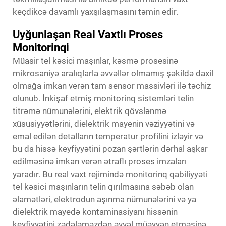
keçdikcə davamlı yaxşılaşmasını təmin edir.
Uyğunlaşan Real Vaxtlı Proses
Monitorinqi
Müasir tel kəsici maşınlar, kəsmə prosesinə
mikrosaniyə aralıqlarla əvvəllər olmamış şəkildə daxil
olmağa imkan verən tam sensor massivləri ilə təchiz
olunub. İnkişaf etmiş monitorinq sistemləri telin
titrəmə nümunələrini, elektrik qövslənmə
xüsusiyyətlərini, dielektrik mayenin vəziyyətini və
emal edilən detalların temperatur profilini izləyir və
bu da hissə keyfiyyətini pozan şərtlərin dərhal aşkar
edilməsinə imkan verən ətraflı proses imzaları
yaradır. Bu real vaxt rejimində monitorinq qabiliyyəti
tel kəsici maşınların telin qırılmasına səbəb olan
əlamətləri, elektrodun aşınma nümunələrini və ya
dielektrik mayedə kontaminasiyanı hissənin
keyfiyyətini zədələməzdən əvvəl müəyyən etməsinə