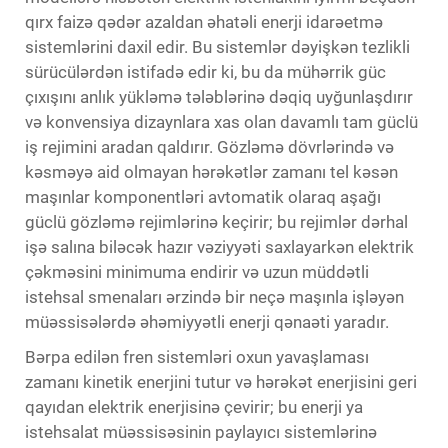
qırx faizə qədər azaldan əhatəli enerji idarəetmə
sistemlərini daxil edir. Bu sistemlər dəyişkən tezlikli
sürücülərdən istifadə edir ki, bu da mühərrik güc
çıxışını anlık yükləmə tələblərinə dəqiq uyğunlaşdırır
və konvensiya dizaynlara xas olan davamlı tam güclü
iş rejimini aradan qaldırır. Gözləmə dövrlərində və
kəsməyə aid olmayan hərəkətlər zamanı tel kəsən
maşınlar komponentləri avtomatik olaraq aşağı
güclü gözləmə rejimlərinə keçirir; bu rejimlər dərhal
işə salına biləcək hazır vəziyyəti saxlayarkən elektrik
çəkməsini minimuma endirir və uzun müddətli
istehsal smenaları ərzində bir neçə maşınla işləyən
müəssisələrdə əhəmiyyətli enerji qənaəti yaradır.
Bərpa edilən fren sistemləri oxun yavaşlaması
zamanı kinetik enerjini tutur və hərəkət enerjisini geri
qayıdan elektrik enerjisinə çevirir; bu enerji ya
istehsalat müəssisəsinin paylayıcı sistemlərinə