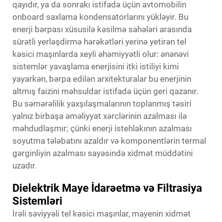
qayıdır, ya da sonrakı istifadə üçün avtomobilin
onboard saxlama kondensatorlarını yükləyir. Bu
enerji bərpası xüsusilə kəsilmə sahələri arasında
sürətli yerləşdirmə hərəkətləri yerinə yetirən tel
kəsici maşınlarda xeyli əhəmiyyətli olur: ənənəvi
sistemlər yavaşlama enerjisini itki istiliyi kimi
yayarkən, bərpa edilən arxitekturalar bu enerjinin
altmış faizini məhsuldar istifadə üçün geri qazanır.
Bu səmərəlilik yaxşılaşmalarının toplanmış təsiri
yalnız birbaşa əməliyyat xərclərinin azalması ilə
məhdudlaşmır; çünki enerji istehlakının azalması
soyutma tələbatını azaldır və komponentlərin termal
gərginliyin azalması sayəsində xidmət müddətini
uzadır.
Dielektrik Maye İdarəetmə və Filtrasiya
Sistemləri
İrəli səviyyəli tel kəsici maşınlar, mayenin xidmət