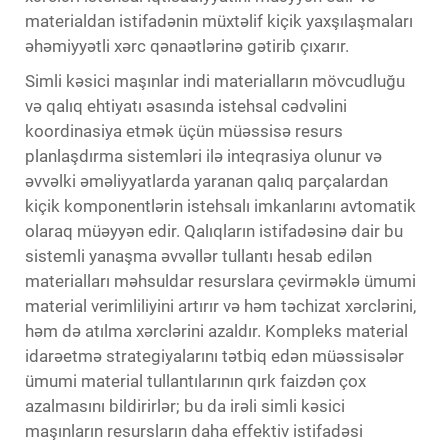
materialdan istifadənin müxtəlif kiçik yaxşılaşmaları
əhəmiyyətli xərc qənaətlərinə gətirib çıxarır.
Simli kəsici maşınlar indi materialların mövcudluğu
və qalıq ehtiyatı əsasında istehsal cədvəlini
koordinasiya etmək üçün müəssisə resurs
planlaşdırma sistemləri ilə inteqrasiya olunur və
əvvəlki əməliyyatlarda yaranan qalıq parçalardan
kiçik komponentlərin istehsalı imkanlarını avtomatik
olaraq müəyyən edir. Qalıqların istifadəsinə dair bu
sistemli yanaşma əvvəllər tullantı hesab edilən
materialları məhsuldar resurslara çevirməklə ümumi
material verimliliyini artırır və həm təchizat xərclərini,
həm də atılma xərclərini azaldır. Kompleks material
idarəetmə strategiyalarını tətbiq edən müəssisələr
ümumi material tullantılarının qırk faizdən çox
azalmasını bildirirlər; bu da irəli simli kəsici
maşınların resursların daha effektiv istifadəsi