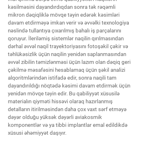
kəsilməsini dayandırdıqdan sonra tək rəqəmli
mikron dəqiqliklə mövqe təyin edərək kəsimləri
davam etdirməyə imkan verir və əvvəlki texnologiya
nəslində tullantıya çıxarılmış bahalı iş parçalarını
qoruyur. İleriləmiş sistemlər naqilin qırılmasından
dərhal əvvəl naqil trayektoriyasını fotoşəkil çəkir və
təhlükəsizlik üçün naqilin yenidən saplanmasından
əvvəl zibilin təmizlənməsi üçün lazım olan dəqiq geri
çəkilmə məsafəsini hesablamaq üçün şəkil analizi
alqoritmlərindən istifadə edir, sonra naqili tam
dayandırıldığı nöqtədə kəsimi davam etdirmək üçün
yenidən mövqe təyin edir. Bu qabiliyyət xüsusilə
materialın qiyməti hissəvi olaraq hazırlanmış
detalların itirilməsindən daha çox vaxt sərf etməyə
dəyər olduğu yüksək dəyərli aviakosmik
komponentlər və ya tibbi implantlar emal edildikdə
xüsusi əhəmiyyət daşıyır.