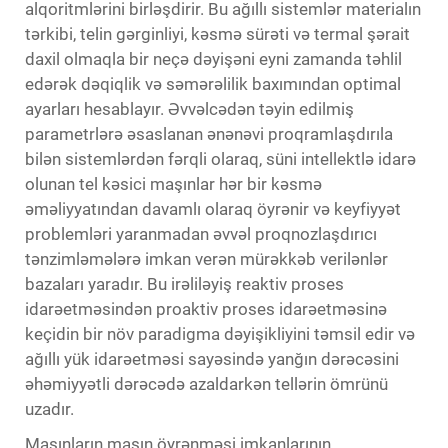
alqoritmlərini birləşdirir. Bu ağıllı sistemlər materialın
tərkibi, telin gərginliyi, kəsmə sürəti və termal şərait
daxil olmaqla bir neçə dəyişəni eyni zamanda təhlil
edərək dəqiqlik və səmərəlilik baxımından optimal
ayarları hesablayır. Əvvəlcədən təyin edilmiş
parametrlərə əsaslanan ənənəvi proqramlaşdırıla
bilən sistemlərdən fərqli olaraq, süni intellektlə idarə
olunan tel kəsici maşınlar hər bir kəsmə
əməliyyatından davamlı olaraq öyrənir və keyfiyyət
problemləri yaranmadan əvvəl proqnozlaşdırıcı
tənzimləmələrə imkan verən mürəkkəb verilənlər
bazaları yaradır. Bu irəliləyiş reaktiv proses
idarəetməsindən proaktiv proses idarəetməsinə
keçidin bir növ paradigma dəyişikliyini təmsil edir və
ağıllı yük idarəetməsi sayəsində yanğın dərəcəsini
əhəmiyyətli dərəcədə azaldarkən tellərin ömrünü
uzadır.
Maşınların maşın öyrənməsi imkanlarının