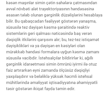
kəsən maşınlar simin çətin sahələrə çatmasından
əvvəl növbəti alət trayektoriyasının həndəsəsinə
əsasən tələb olunan gərginlik düzəlişlərini hesablaya
bilir. Bu qabaqcadan fəaliyyət göstərən yanaşma,
xüsusilə tez dəyişən kəsmə şəraitində reaktiv
sistemlərin geri qalması nəticəsində baş verən
dəqiqlik itkilərini qarşısını alır; bu, tez-tez istiqamət
dəyişiklikləri və ya dəyişən en kəsiyləri olan
mürəkkəb həndəsi formalara uyğun kəsmə zamanı
xüsusilə vacibdir. İstehsalçılar bildirirlər ki, ağıllı
gərginlik idarəetməsi simin ömrünü iyirmi ilə otuz
faiz artırarkən eyni zamanda ölçüsüz dəqiqliyi
yaxşılaşdırır və beləliklə yüksək həcmli istehsal
mühitlərində əməliyyat iqtisadiyyatına əhəmiyyətli
təsir göstərən ikiqat fayda təmin edir.