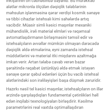
inkişafının ön cəbhəsində dayanıb. Bu mürəkkəb
alətlər mikronla ölçülən dəqiqlik tələblərinin
məhsulun işlənməsinə qərar verdiyi kosmik sənaye
və tibbi cihazlar istehsalı kimi sahələrdə artıq
vacibdir. Müasir simli kəsici maşınlar mexaniki
mühəndislik, irəli material elmləri və rəqəmsal
avtomatlaşdırmanın birləşməsini təmsil edir və
istehsalçıların əvvəllər mümkün olmayan dərəcədə
dəqiqlik əldə etmələrinə, eyni zamanda istehsal
müddətlərini və material itki miqdarını azaltmağa
imkan verir. Artan tələbə cavab verən bazar
şəraitində rəqabət üstünlüyü əldə etmək istəyən
sənaye qərar qəbul edənləri üçün bu vacib istehsal
alətlərindəki son irəliləyişləri başa düşmək zəruridir.
Hazırkı nəsil tel kəsici maşınlar, istehsalçıların on illər
ərzində qarşılaşdıqları fundamental çətinlikləri həll
edən inqilabi texnologiyaları birləşdirir. Kəsilmə
parametrlərini real vaxtda optimallaşdıran