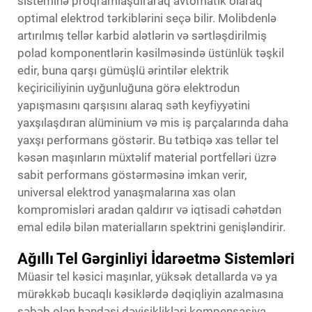
sisteminə proqramlaşdıraraq avtomatik olaraq
optimal elektrod tərkiblərini seçə bilir. Molibdenlə
artırılmış tellər karbid alətlərin və sərtləşdirilmiş
polad komponentlərin kəsilməsində üstünlük təşkil
edir, buna qarşı gümüşlü ərintilər elektrik
keçiriciliyinin uyğunluğuna görə elektrodun
yapışmasını qarşısını alaraq səth keyfiyyətini
yaxşılaşdıran alüminium və mis iş parçalarında daha
yaxşı performans göstərir. Bu tətbiqə xas tellər tel
kəsən maşınların müxtəlif material portfelləri üzrə
sabit performans göstərməsinə imkan verir,
universal elektrod yanaşmalarına xas olan
kompromisləri aradan qaldırır və iqtisadi cəhətdən
emal edilə bilən materialların spektrini genişləndirir.
Ağıllı Tel Gərginliyi İdarəetmə Sistemləri
Müasir tel kəsici maşınlar, yüksək detallarda və ya
mürəkkəb bucaqlı kəsiklərdə dəqiqliyin azalmasına
səbəb olan həndəsi dəyişiklikləri kompensasiya