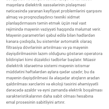
maşınlara dielektrik xassələrinin pisləşməsi
nəticəsində yaranan keyfiyyət problemlərini qarşısını
almaq və proqnozlaşdırıcı texniki xidmət
planlaşdırmasını təmin etmək üçün real vaxt
rejimində mayenin vəziyyəti haqqında məlumat verir.
Mayenin parametrləri qəbul edilə bilən hədlərdən
kənara çıxdıqda, bu sistemlər avtomatik olaraq
filtrasiya dövrlərinin artırılması və ya mayenin
dəyişdirilməsinin lazım olduğunu göstərən operatora
bildirişləri kimi düzəldici tədbirlər başlatır. Müasir
dielektrik idarəetmə sistemi mayenin istismar
müddətini həftələrdən aylara qədər uzadır; bu da
mayenin dəyişdirilməsi ilə əlaqədar atıqların aradan
qaldırılması xərclərini və ekoloji təsirini əhəmiyyətli
dərəcədə azaldır və eyni zamanda elektrik boşalması
xarakteristikalarının daha sabit olması hesabına
emal prosesinin sabitliyini artırır.