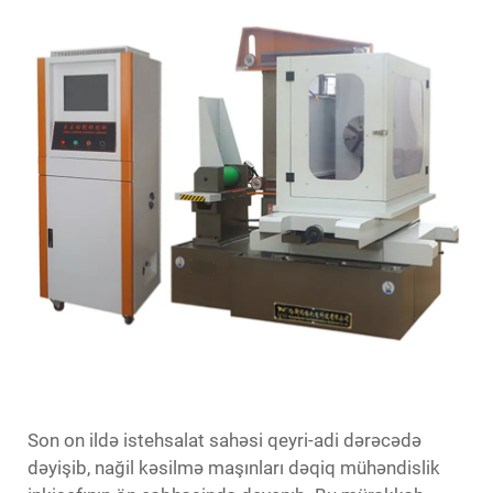
Son on ildə istehsalat sahəsi qeyri-adi dərəcədə
dəyişib,
nağil kəsilmə maşınları
dəqiq mühəndislik