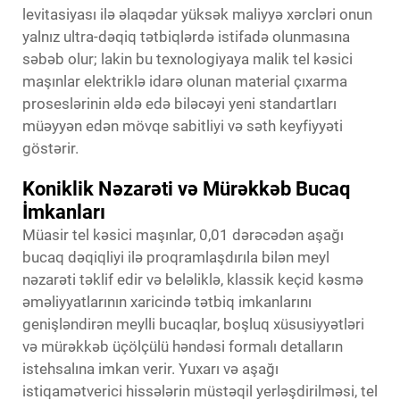
levitasiyası ilə əlaqədar yüksək maliyyə xərcləri onun
yalnız ultra-dəqiq tətbiqlərdə istifadə olunmasına
səbəb olur; lakin bu texnologiyaya malik tel kəsici
maşınlar elektriklə idarə olunan material çıxarma
proseslərinin əldə edə biləcəyi yeni standartları
müəyyən edən mövqe sabitliyi və səth keyfiyyəti
göstərir.
Koniklik Nəzarəti və Mürəkkəb Bucaq
İmkanları
Müasir tel kəsici maşınlar, 0,01 dərəcədən aşağı
bucaq dəqiqliyi ilə proqramlaşdırıla bilən meyl
nəzarəti təklif edir və beləliklə, klassik keçid kəsmə
əməliyyatlarının xaricində tətbiq imkanlarını
genişləndirən meylli bucaqlar, boşluq xüsusiyyətləri
və mürəkkəb üçölçülü həndəsi formalı detalların
istehsalına imkan verir. Yuxarı və aşağı
istiqamətverici hissələrin müstəqil yerləşdirilməsi, tel