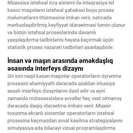
Müəssisə istehsal icra sistemi ilə inteqrasiya tel
kəsici maşınların istehsal şəbəkəsi boyu proses
məlumatlarını ötürməsinə imkan verir, nəticədə
mərkəzləşdirilmiş keyfiyyət idarəetməsi təmin olunur
və bütün istehsal proseslərində davamlı
yaxşılaşdırma tədbirlərini həyata keçirmək üçün
statistik proses nəzarəti tədbirləri asanlaşdırılır.
İnsan və maşın arasında əməkdaşlıq
əsasında interfeys dizaynı
Ən son naqil kəsən maşınlar operatorların öyrənmə
prosesini əhəmiyyətli dərəcədə azaldan intuisiya
əsaslı interfeys dizaynlarını daxil edir və eyni
zamanda mütəxəssislərə əvvəllər heç vaxt olmamış
dərəcədə dəqiq idarəetmə imkanı verir. Müasir
toxunma ekranlı sistemlər operatorların istehsal
prosesinə keçməzdən əvvəl kəsilmə strategiyalarını
simulyasiya edə biləcəyi vizual proqramlaşdırma