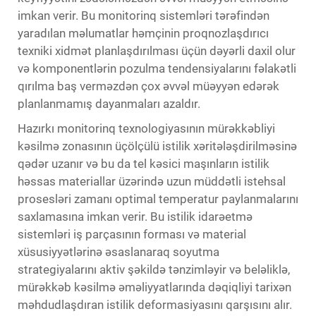
imkan verir. Bu monitorinq sistemləri tərəfindən
yaradılan məlumatlar həmçinin proqnozlaşdırıcı
texniki xidmət planlaşdırılması üçün dəyərli daxil olur
və komponentlərin pozulma tendensiyalarını fəlakətli
qırılma baş verməzdən çox əvvəl müəyyən edərək
planlanmamış dayanmaları azaldır.
Hazırkı monitorinq texnologiyasının mürəkkəbliyi
kəsilmə zonasının üçölçülü istilik xəritələşdirilməsinə
qədər uzanır və bu da tel kəsici maşınların istilik
həssas materiallar üzərində uzun müddətli istehsal
prosesləri zamanı optimal temperatur paylanmalarını
saxlamasına imkan verir. Bu istilik idarəetmə
sistemləri iş parçasının forması və material
xüsusiyyətlərinə əsaslanaraq soyutma
strategiyalarını aktiv şəkildə tənzimləyir və beləliklə,
mürəkkəb kəsilmə əməliyyatlarında dəqiqliyi tarixən
məhdudlaşdıran istilik deformasiyasını qarşısını alır.