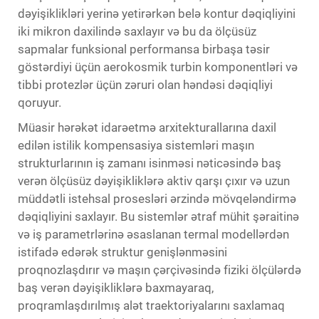
dəyişiklikləri yerinə yetirərkən belə kontur dəqiqliyini
iki mikron daxilində saxlayır və bu da ölçüsüz
sapmalar funksional performansa birbaşa təsir
göstərdiyi üçün aerokosmik turbin komponentləri və
tibbi protezlər üçün zəruri olan həndəsi dəqiqliyi
qoruyur.
Müasir hərəkət idarəetmə arxitekturallarına daxil
edilən istilik kompensasiya sistemləri maşın
strukturlarının iş zamanı isinməsi nəticəsində baş
verən ölçüsüz dəyişikliklərə aktiv qarşı çıxır və uzun
müddətli istehsal prosesləri ərzində mövqeləndirmə
dəqiqliyini saxlayır. Bu sistemlər ətraf mühit şəraitinə
və iş parametrlərinə əsaslanan termal modellərdən
istifadə edərək struktur genişlənməsini
proqnozlaşdırır və maşın çərçivəsində fiziki ölçülərdə
baş verən dəyişikliklərə baxmayaraq,
proqramlaşdırılmış alət traektoriyalarını saxlamaq