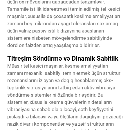
üçün ox mövqelərini qabaqcadan tənzimləyir.
Tamamilə istilik idarəetməsi təmin edilmiş tel kəsici
maşınlar, xüsusilə də çoxsaatlı kəsilmə əməliyyatları
zamanı beş mikrondan aşağı toleransları saxlamaq
üçün yalnız passiv istilik dizaynına əsaslanan
sistemlərə nisbətən mövqeləndirmə sabitliyində
dörd on faizdən artıq yaxşılaşma bildirirlər.
Titreşim Söndürmə və Dinamik Sabitlik
Müasir tel kəsici maşınlar, kəsmə əməliyyatları
zamanı mexaniki sabitliyi təmin etmək üçün struktur
rezonanslarını izləyən və dəqiq hesablanmış əks-
tepkinlik vibrasiyalarını tətbiq edən aktiv vibrasiya
söndürmə sistemlərini özündə birləşdirir. Bu
sistemlər, xüsusilə kəsmə qüvvələrinin detalların
vibrasiyasına səbəb ola biləcəyi, səth keyfiyyətini
pisləşdirə biləcəyi və ya ölçülərin dəqiqliyini pozacağı
nazik divarlı komponentlər və ya zəif strukturların