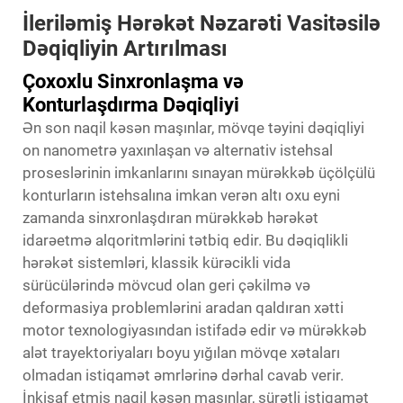
İleriləmiş Hərəkət Nəzarəti Vasitəsilə
Dəqiqliyin Artırılması
Çoxoxlu Sinxronlaşma və
Konturlaşdırma Dəqiqliyi
Ən son naqil kəsən maşınlar, mövqe təyini dəqiqliyi
on nanometrə yaxınlaşan və alternativ istehsal
proseslərinin imkanlarını sınayan mürəkkəb üçölçülü
konturların istehsalına imkan verən altı oxu eyni
zamanda sinxronlaşdıran mürəkkəb hərəkət
idarəetmə alqoritmlərini tətbiq edir. Bu dəqiqlikli
hərəkət sistemləri, klassik kürəcikli vida
sürücülərində mövcud olan geri çəkilmə və
deformasiya problemlərini aradan qaldıran xətti
motor texnologiyasından istifadə edir və mürəkkəb
alət trayektoriyaları boyu yığılan mövqe xətaları
olmadan istiqamət əmrlərinə dərhal cavab verir.
İnkişaf etmiş naqil kəsən maşınlar, sürətli istiqamət