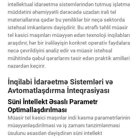
intellektual idarəetmə sistemlərindən tutmuş işlətmə
müddətini əhəmiyyətli dərəcədə uzadan irəli tel
materiallarına qədər bu yeniliklər bir neçə sektorda
istehsal imkanlarını dəyişdirir. Bu ətraflı təhlil müasir
tel kəsici maşınları müəyyən edən texnoloji inqilabları
araşdırır, hər bir irəliləyişin konkret operativ faydalara
necə çevrildiyini analiz edir və müasir istehsal
mühitində qəbul qərarlarını təsir edən praktik amilləri
nəzərdən keçirir.
İnqilabi İdarəetmə Sistemləri və
Avtomatlaşdırma İnteqrasiyası
Süni İntellekt Əsaslı Parametr
Optimallaşdırılması
Müasir tel kəsici maşınlar indi kəsmə parametrlərinin
müəyyənləşdirilməsi və iş zamanı tənzimlənməsi
üsulunu əsasdən dəyişdirən süni intellekt