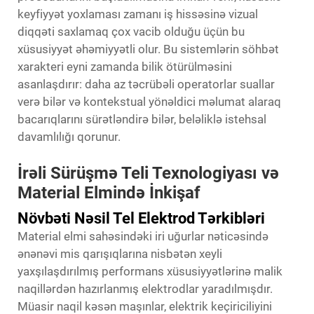
keyfiyyət yoxlaması zamanı iş hissəsinə vizual
diqqəti saxlamaq çox vacib olduğu üçün bu
xüsusiyyət əhəmiyyətli olur. Bu sistemlərin söhbət
xarakteri eyni zamanda bilik ötürülməsini
asanlaşdırır: daha az təcrübəli operatorlar suallar
verə bilər və kontekstual yönəldici məlumat alaraq
bacarıqlarını sürətləndirə bilər, beləliklə istehsal
davamlılığı qorunur.
İrəli Sürüşmə Teli Texnologiyası və
Material Elmində İnkişaf
Növbəti Nəsil Tel Elektrod Tərkibləri
Material elmi sahəsindəki iri uğurlar nəticəsində
ənənəvi mis qarışıqlarına nisbətən xeyli
yaxşılaşdırılmış performans xüsusiyyətlərinə malik
naqillərdən hazırlanmış elektrodlar yaradılmışdır.
Müasir naqil kəsən maşınlar, elektrik keçiriciliyini