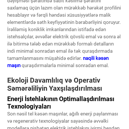
dəyişməsi şəraitində sabit kəsilmə şəraitini
saxlamaq üçün lazım olan mürəkkəb hərəkət profilini
hesablayır və fərqli həndəsi xüsusiyyətlərə malik
elementlərdə səth keyfiyyətinin bərabərliyini qoruyur.
İrəliləmiş koniklik imkanlarından istifadə edən
istehsalçılar, əvvəllər elektrik qövslü emal və sonra əl
ilə bitirmə tələb edən mürəkkəb formalı detalların
indi minimal sonradan emal ilə tək quraşdırmada
tamamlanmasını müşahidə edirlər.
naqili kəsən
maşın
quraşdırmalarla minimal sonradan emal.
Ekoloji Davamlılıq və Operativ
Səmərəliliyin Yaxşılaşdırılması
Enerji İstehlakının Optimallaşdırılması
Texnologiyaları
Son nəsil tel kəsən maşınlar, ağıllı enerji paylanması
və regenerativ texnologiyalar sayəsində əvvəlki
modellərə nisbətən elektrik istehlakını iyirmi beşdən