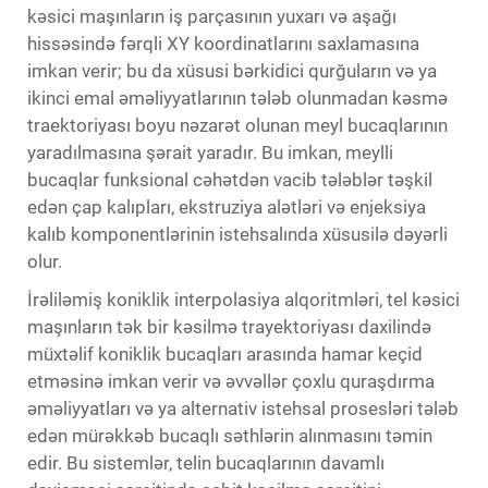
kəsici maşınların iş parçasının yuxarı və aşağı
hissəsində fərqli XY koordinatlarını saxlamasına
imkan verir; bu da xüsusi bərkidici qurğuların və ya
ikinci emal əməliyyatlarının tələb olunmadan kəsmə
traektoriyası boyu nəzarət olunan meyl bucaqlarının
yaradılmasına şərait yaradır. Bu imkan, meylli
bucaqlar funksional cəhətdən vacib tələblər təşkil
edən çap kalıpları, ekstruziya alətləri və enjeksiya
kalıb komponentlərinin istehsalında xüsusilə dəyərli
olur.
İrəliləmiş koniklik interpolasiya alqoritmləri, tel kəsici
maşınların tək bir kəsilmə trayektoriyası daxilində
müxtəlif koniklik bucaqları arasında hamar keçid
etməsinə imkan verir və əvvəllər çoxlu quraşdırma
əməliyyatları və ya alternativ istehsal prosesləri tələb
edən mürəkkəb bucaqlı səthlərin alınmasını təmin
edir. Bu sistemlər, telin bucaqlarının davamlı