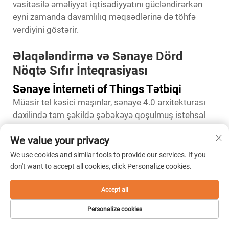
vasitəsilə əməliyyat iqtisadiyyatını gücləndirərkən
eyni zamanda davamlılıq məqsədlərinə də töhfə
verdiyini göstərir.
Əlaqələndirmə və Sənaye Dörd
Nöqtə Sıfır İnteqrasiyası
Sənaye İnterneti of Things Tətbiqi
Müasir tel kəsici maşınlar, sənaye 4.0 arxitekturası
daxilində tam şəkildə şəbəkəyə qoşulmuş istehsal
düyünləri kimi fəaliyyət göstərir və operativ
We value your privacy
məlumatları mərkəzləşdirilmiş analitika
platformalarına davamlı olaraq ötürür; bu da
We use cookies and similar tools to provide our services. If you
müəssisə səviyyəsində görünüşlü və
don't want to accept all cookies, click Personalize cookies.
optimallaşdırılmış idarəetmə imkanı yaradır. Bu
Accept all
qoşulmuş sistemlər dövr müddətləri, keyfiyyət
göstəriciləri, istehlak materiallarının istifadə sürəti və
Personalize cookies
avadanlığın iş qabiliyyəti göstəriciləri də daxil