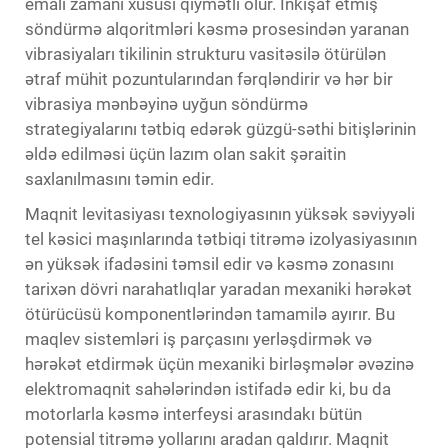
emalı zamanı xüsusi qiymətli olur. İnkişaf etmiş
söndürmə alqoritmləri kəsmə prosesindən yaranan
vibrasiyaları tikilinin strukturu vasitəsilə ötürülən
ətraf mühit pozuntularından fərqləndirir və hər bir
vibrasiya mənbəyinə uyğun söndürmə
strategiyalarını tətbiq edərək güzgü-səthi bitişlərinin
əldə edilməsi üçün lazım olan sakit şəraitin
saxlanılmasını təmin edir.
Maqnit levitasiyası texnologiyasının yüksək səviyyəli
tel kəsici maşınlarında tətbiqi titrəmə izolyasiyasının
ən yüksək ifadəsini təmsil edir və kəsmə zonasını
tarixən dövri narahatlıqlar yaradan mexaniki hərəkət
ötürücüsü komponentlərindən tamamilə ayırır. Bu
maqlev sistemləri iş parçasını yerləşdirmək və
hərəkət etdirmək üçün mexaniki birləşmələr əvəzinə
elektromaqnit sahələrindən istifadə edir ki, bu da
motorlarla kəsmə interfeysi arasındakı bütün
potensial titrəmə yollarını aradan qaldırır. Maqnit