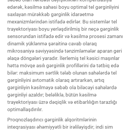
edərək, kəsilmə sahəsi boyu optimal tel gərginliyini
saxlayan mürəkkəb gərginlik idarəetmə
mexanizmlərindən istifadə edirlər. Bu sistemlər tel
trayektoriyası boyu yerləşdirilmiş bir neçə gərginlik
sensorundan istifadə edir və kəsilmə prosesi zamanı
dinamik yüklənmə şəraitinə cavab olaraq
mikrosaniyə səviyyəsində tənzimləmələr aparan geri
əlaqə döngələri yaradır. İlerlemiş tel kəsici maşınlar
hətta mövqe asılı gərginlik profillərini də tətbiq edə
bilər: maksimum sərtlik tələb olunan sahələrdə tel
gərginliyini avtomatik olaraq artırarkən, artıq
gərginliyin kəsilməyə səbəb ola biləcəyi sahələrdə
gərginliyi azaldır; beləliklə, bütün kəsilmə
trayektoriyası üzrə dəqiqlik və etibarlılığın tarazlığı
optimallaşdırılır.
Proqnozlaşdırıcı gərginlik alqoritmlərinin
inteqrasiyası əhəmiyyətli bir irəliləyişdir; indi sim