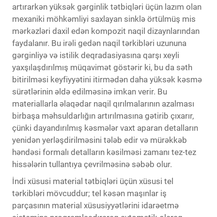
artırarkən yüksək gərginlik tətbiqləri üçün lazım olan
mexaniki möhkəmliyi saxlayan sinklə örtülmüş mis
mərkəzləri daxil edən kompozit naqil dizaynlarından
faydalanır. Bu irəli gedən naqil tərkibləri uzununa
gərginliyə və istilik deqradasiyasına qarşı xeyli
yaxşılaşdırılmış müqavimət göstərir ki, bu da səth
bitirilməsi keyfiyyətini itirmədən daha yüksək kəsmə
sürətlərinin əldə edilməsinə imkan verir. Bu
materiallarla əlaqədar naqil qırılmalarının azalması
birbaşa məhsuldarlığın artırılmasına gətirib çıxarır,
çünki dayandırılmış kəsmələr vaxt aparan detalların
yenidən yerləşdirilməsini tələb edir və mürəkkəb
həndəsi formalı detalların kəsilməsi zamanı tez-tez
hissələrin tullantıya çevrilməsinə səbəb olur.
İndi xüsusi material tətbiqləri üçün xüsusi tel
tərkibləri mövcuddur; tel kəsən maşınlar iş
parçasının material xüsusiyyətlərini idarəetmə