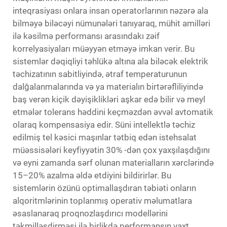
inteqrasiyası onlara insan operatorlarının nəzərə ala
bilməyə biləcəyi nümunələri tanıyaraq, mühit amilləri
ilə kəsilmə performansı arasındakı zəif
korrelyasiyaları müəyyən etməyə imkan verir. Bu
sistemlər dəqiqliyi təhlükə altına ala biləcək elektrik
təchizatının sabitliyində, ətraf temperaturunun
dalğalanmalarında və ya materialın birtərəfliliyində
baş verən kiçik dəyişiklikləri aşkar edə bilir və meyl
etmələr tolerans həddini keçməzdən əvvəl avtomatik
olaraq kompensasiya edir. Süni intellektlə təchiz
edilmiş tel kəsici maşınlar tətbiq edən istehsalat
müəssisələri keyfiyyətin 30% -dən çox yaxşılaşdığını
və eyni zamanda sərf olunan materialların xərclərində
15–20% azalma əldə etdiyini bildirirlər. Bu
sistemlərin özünü optimallaşdıran təbiəti onların
alqoritmlərinin toplanmış operativ məlumatlara
əsaslanaraq proqnozlaşdırıcı modellərini
təkmilləşdirməsi ilə birlikdə performansın vaxt