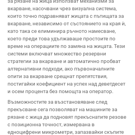
за рязане на жица използват механизми за
вкарване, насочвани чрез визуална система,
които точно подравняват жицата с пътищата за
вкарване, независимо от състоянието на края ѝ,
като така се елиминира ръчното намесване,
което преди това удължаваше простоите по
време на операциите по замяна на жицата. Тези
системи включват множество резервни
стратегии за вкарване и автоматично пробват
алтернативни подходи, ако първоначалните
опити за вкарване срещнат препятствия,
постигайки коефициент на успех над деветдесет
и осем процента без помощта на оператор.
Възможностите за възстановяване след
прекъсване сега позволяват на машините за
рязане с жица да подновят прекъснатите резове
с позиционна точност, измервана в
едноцифрени микрометри, запазвайки скъпите