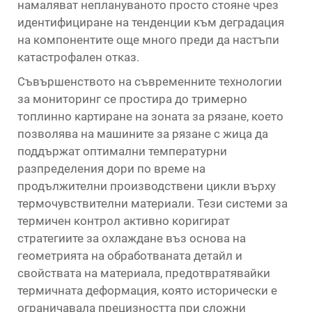
намаляват неплануваното просто стояне чрез
идентифициране на тенденции към деградация
на компонентите още много преди да настъпи
катастрофален отказ.
Съвършенството на съвременните технологии
за мониторинг се простира до тримерно
топлинно картиране на зоната за рязане, което
позволява на машините за рязане с жица да
поддържат оптимални температурни
разпределения дори по време на
продължителни производствени цикли върху
термочувствителни материали. Тези системи за
термичен контрол активно коригират
стратегиите за охлаждане въз основа на
геометрията на обработваната детайл и
свойствата на материала, предотвратявайки
термичната деформация, която исторически е
ограничавала прецизността при сложни