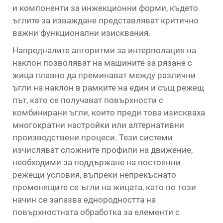
и компоненти за инжекционни форми, където
ъглите за изваждане представляват критично
важни функционални изисквания.
Напредналите алгоритми за интерполация на
наклон позволяват на машините за рязане с
жица плавно да преминават между различни
ъгли на наклон в рамките на един и същ режещ
път, като се получават повърхности с
комбинирани ъгли, които преди това изискваха
многократни настройки или алтернативни
производствени процеси. Тези системи
изчисляват сложните профили на движение,
необходими за поддържане на постоянни
режещи условия, въпреки непрекъснато
променящите се ъгли на жицата, като по този
начин се запазва еднородността на
повърхностната обработка за елементи с