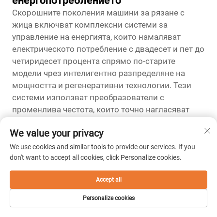
енергопотреблението
Скорошните поколения машини за рязане с
жица включват комплексни системи за
управление на енергията, които намаляват
електрическото потребление с двадесет и пет до
четиридесет процента спрямо по-старите
модели чрез интелигентно разпределяне на
мощността и регенеративни технологии. Тези
системи използват преобразователи с
променлива честота, които точно нагласяват
изходната мощност на двигателя според
We value your privacy
моментните изисквания към натоварването,
като по този начин елиминират постоянната
We use cookies and similar tools to provide our services. If you
работа на двигателя с пълна мощност,
don't want to accept all cookies, click Personalize cookies.
характерна за конвенционалните конструкции.
Accept all
По време на периоди на бездействие и при
движения без рязане машините за рязане с
Personalize cookies
жица автоматично превключват компонентите в