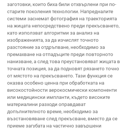
заготовки, които биха били отхвърлени при по-
старите поколения технологии. Напредналите
системи заснемат фотография на траекторията
на жицата непосредствено преди прекъсването,
като използват алгоритми за анализ на
изображенията, за да изчислят точното
разстояние за отдръпване, необходимо за
премахване на отпадъците преди повторното
нанизване, а след това преустановяват жицата в
точната позиция, за да подновят рязането точно
от мястото на прекъсването. Тази функция се
оказва особено ценна при обработката на
високостойности аерокосмически компоненти
или медицински импланти, където високите
материалини разходи оправдават
допълнителното време, необходимо за
възстановяване след прекъсване, вместо да се
приеме загубата на частично завършени