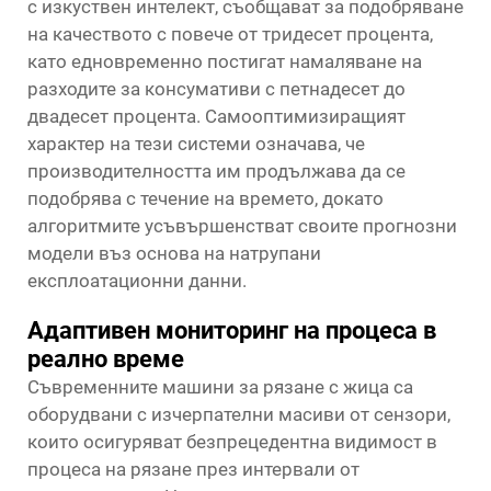
с изкуствен интелект, съобщават за подобряване
на качеството с повече от тридесет процента,
като едновременно постигат намаляване на
разходите за консумативи с петнадесет до
двадесет процента. Самооптимизиращият
характер на тези системи означава, че
производителността им продължава да се
подобрява с течение на времето, докато
алгоритмите усъвършенстват своите прогнозни
модели въз основа на натрупани
експлоатационни данни.
Адаптивен мониторинг на процеса в
реално време
Съвременните машини за рязане с жица са
оборудвани с изчерпателни масиви от сензори,
които осигуряват безпрецедентна видимост в
процеса на рязане през интервали от