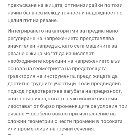
прекъсване на жицата, оптимизирайки по този
начин баланса между точност и надеждност по
целия път на рязане.
Интегрирането на алгоритми за предиктивно
регулиране на напрежението представлява
значителен напредък, като сега машините за
рязане с жица могат да изчисляват
необходимите корекции на напрежението въз
основа на геометрията на предстоящата
траектория на инструмента, преди жицата да
достигне трудните участъци. Този предвидлив
подход предотвратява загубата на прецизност,
която възниква, когато реактивните системи
изостават от бързо променящите се условия при
рязане — особено важно при изпълнение на
сложни геометрии с чести промени в посоката
или променливи напречни сечения.