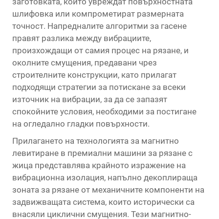
заготовката, които увреждат повърхностната
шлифовка или компрометират размерната
точност. Напредналите алгоритми за гасене
правят разлика между вибрациите,
произхождащи от самия процес на рязане, и
околните смущения, предавани чрез
строителните конструкции, като прилагат
подходящи стратегии за потискане за всеки
източник на вибрации, за да се запазят
спокойните условия, необходими за постигане
на огледално гладки повърхности.
Прилагането на технологията за магнитно
левитиране в премиални машини за рязане с
жица представлява крайното изражение на
вибрационна изолация, напълно декоплираща
зоната за рязане от механичните компоненти на
задвижващата система, които исторически са
внасяли циклични смущения. Тези магнитно-