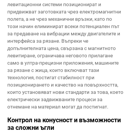
левитационни системи позиционират и
придвижват заготовката чрез електромагнитни
полета, а не чрез механични връзки, като по
този начин елиминират всеки потенциален път
за предаване на вибрации между двигателите и
интерфейса за рязане. Въпреки че
допълнителната цена, свързана с магнитното
левитиране, ограничава неговото прилагане
само в ултра-прецизни приложения, машините
за рязане с жица, които включват тази
технология, постигат стабилност при
позиционирането и качество на повърхността,
които установяват нови стандарти за това, което
електрически задвижваните процеси за
отнемане на материал могат да постигнат.
Контрол на конусност и възможности
за сложни ъгли