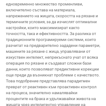
едновременно множество променливи,
включително състава на материала,
напрежението на жицата, скоростта на рязане и
термичните условия, за да изчислят оптимални
настройки, които максимизират както
точността, така и ефективността. За разлика от
традиционните програмируеми системи, които
разчитат на предварително зададени параметри,
машините за рязане с жица, управлявани от
изкуствен интелект, непрекъснато учат от всяка
операция по рязане и създават сложни бази
данни, които позволяват предиктивни корекции
още преди да възникнат проблеми с качеството.
Това подобрение представлява парадигмен
преврат от реактивен към проактивен контрол
на процеса, значително намалявайки
процентите на брака и удължавайки живота на
жицата чрез интелигентно управление на