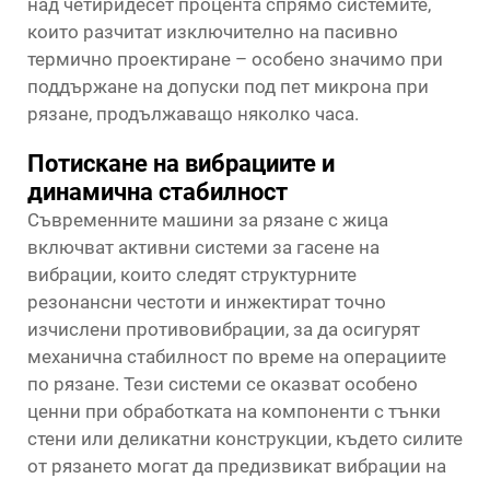
над четиридесет процента спрямо системите,
които разчитат изключително на пасивно
термично проектиране – особено значимо при
поддържане на допуски под пет микрона при
рязане, продължаващо няколко часа.
Потискане на вибрациите и
динамична стабилност
Съвременните машини за рязане с жица
включват активни системи за гасене на
вибрации, които следят структурните
резонансни честоти и инжектират точно
изчислени противовибрации, за да осигурят
механична стабилност по време на операциите
по рязане. Тези системи се оказват особено
ценни при обработката на компоненти с тънки
стени или деликатни конструкции, където силите
от рязането могат да предизвикат вибрации на