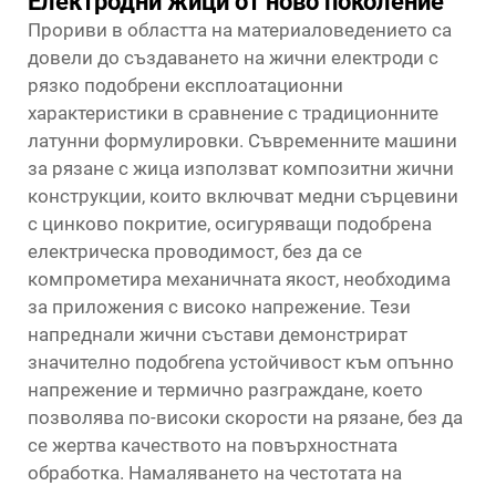
Електродни жици от ново поколение
Прориви в областта на материаловедението са
довели до създаването на жични електроди с
рязко подобрени експлоатационни
характеристики в сравнение с традиционните
латунни формулировки. Съвременните машини
за рязане с жица използват композитни жични
конструкции, които включват медни сърцевини
с цинково покритие, осигуряващи подобрена
електрическа проводимост, без да се
компрометира механичната якост, необходима
за приложения с високо напрежение. Тези
напреднали жични състави демонстрират
значително подобrena устойчивост към опънно
напрежение и термично разграждане, което
позволява по-високи скорости на рязане, без да
се жертва качеството на повърхностната
обработка. Намаляването на честотата на