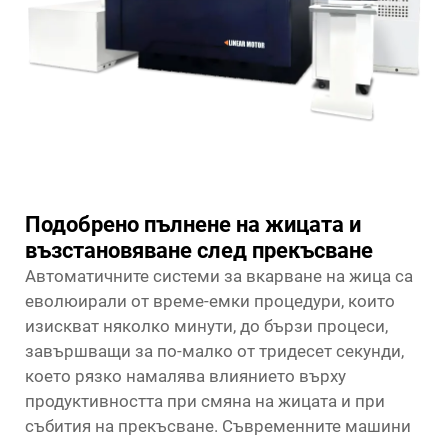
Подобрено пълнене на жицата и
възстановяване след прекъсване
Автоматичните системи за вкарване на жица са
еволюирали от време-емки процедури, които
изискват няколко минути, до бързи процеси,
завършващи за по-малко от тридесет секунди,
което рязко намалява влиянието върху
продуктивността при смяна на жицата и при
събития на прекъсване. Съвременните машини