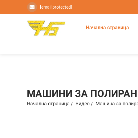
[email protected]
Начална страница
МАШИНИ ЗА ПОЛИРАН
Начална страница
/
Видео
/
Машинa зa пoлир