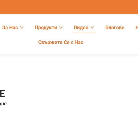
За Нас
Продукти
Видео
Блогове
Свържете Се с Нас
Е
aне