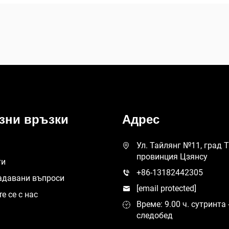
зни връзки
Адрес
Ул. Тайлянг №11, град 
провинция Цзянсу
ти
+86-13182442305
адавани въпроси
[email protected]
е се с нас
Време: 9.00 ч. сутринта -
следобед