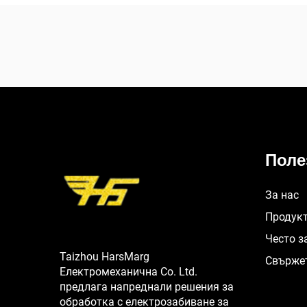
Поле
За нас
Продук
Често з
Taizhou HarsMarg
Свържет
Електромеханична Co. Ltd.
предлага напреднали решения за
обработка с електрозабиване за